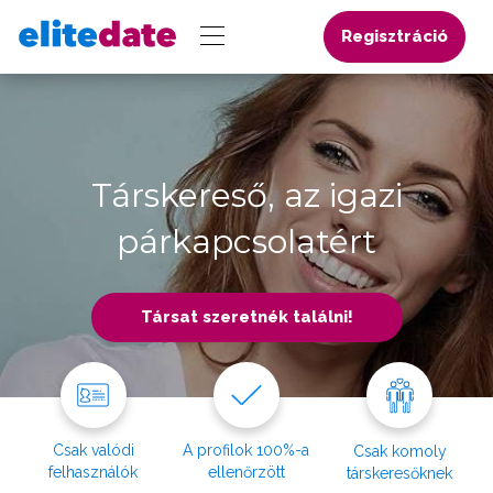
Regisztráció
Társkereső, az igazi
párkapcsolatért
Társat szeretnék találni!
Csak valódi
A profilok 100%-a
Csak komoly
felhasználók
ellenőrzött
társkeresőknek