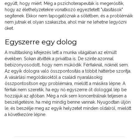
együtt, hogy miért. Még a pszichoterapeuták is megerősítik,
hogy az élethelyzetekre vonatkozó egyeztetett "utasítások"
segítenek. Ekkor nem tapogatóznak a sötétben, és a problémáik
nem jutnak el olyan szakaszba, ahol már ne lehetne legyőzni
őket.
Egyszerre egy dolog
A multitasking kifejezés lett a munka világában az elmúlt
években. Sokan átvitték a privátba is. De szinte azonnal
bebizonyosodott, hogy nem működik. Férfiaknál, nőknél sem.
Az egyik dologra való összpontosítás a többit háttérbe szorítja.
A vásárlási megoldásoktól a családi nyaralásokig
összpontosítson egy problémára, mielőtt a másikra lépne. A
férfiak nem szeretik, ha egy nő egyszerre öt dologgal lép be
hozzájuk az ajtóban. Még a nők sem koncentrálnak teljesen a
beszélgetésre, ha még mindig benne vannak. Nyugodtan üljön
le, és beszélje meg az egyik helyzetet minden oldalról, mielőtt
a következőre lépne.