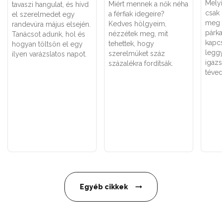
Melyi
Miért mennek a nők néha
tavaszi hangulat, és hívd
csak
a férfiak idegeire?
el szerelmedet egy
meg 
Kedves hölgyeim,
randevúra május elsején.
párk
nézzétek meg, mit
Tanácsot adunk, hol és
kapc
tehettek, hogy
hogyan töltsön el egy
legg
szerelmüket száz
ilyen varázslatos napot.
igaz
százalékra fordítsák.
téved
Egyéb cikkek