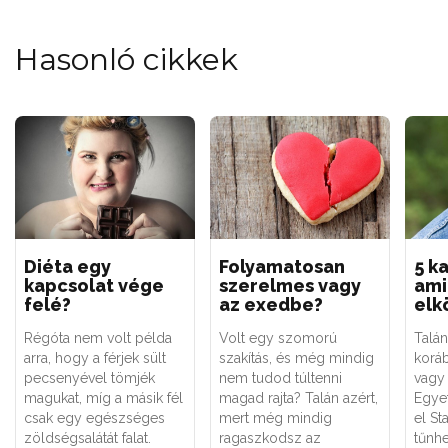
Hasonló cikkek
Diéta egy
Folyamatosan
5 k
kapcsolat vége
szerelmes vagy
ami
felé?
az exedbe?
elk
Régóta nem volt példa
Volt egy szomorú
Talán
arra, hogy a férjek sült
szakítás, és még mindig
koráb
pecsenyével tömjék
nem tudod túltenni
vagy 
magukat, míg a másik fél
magad rajta? Talán azért,
Egyet
csak egy egészséges
mert még mindig
el St
zöldségsalátát falat.
ragaszkodsz az
tűnhe