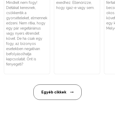
Mindkét nem fogy!
exedhez. Ellenőrizze,
férfi
Diétákat keresnek,
hogy igaz-e vagy sem.
becsü
csökkentik a
okos
gyorsételeket, elmennek
követ
edzeni. Nem ritka, hogy
egy 
egy pár vegetáriánus
Mely
vagy nyers étrendet
követ. De ha csak egy
fogy, az bizonyos
esetekben negatívan
befolyásolhatja
kapcsolatát. Önt is
fenyegeti?
Egyéb cikkek