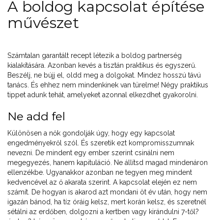
A boldog kapcsolat építése
művészet
Számtalan garantált recept létezik a boldog partnerség
kialakítására. Azonban kevés a tisztán praktikus és egyszerű.
Beszélj, ne bújj el, oldd meg a dolgokat. Mindez hosszú távú
tanács. És ehhez nem mindenkinek van türelme! Négy praktikus
tippet adunk tehát, amelyeket azonnal elkezdhet gyakorolni.
Ne add fel
Különösen a nők gondolják úgy, hogy egy kapcsolat
engedményekről szól. És szeretik ezt kompromisszumnak
nevezni. De mindent egy ember szerint csinálni nem
megegyezés, hanem kapituláció. Ne állítsd magad mindenáron
ellenzékbe. Ugyanakkor azonban ne tegyen meg mindent
kedvencével az ő akarata szerint. A kapcsolat elején ez nem
számít. De hogyan is akarod azt mondani öt év után, hogy nem
igazán bánod, ha tíz óráig kelsz, mert korán kelsz, és szeretnél
sétálni az erdőben, dolgozni a kertben vagy kirándulni 7-től?