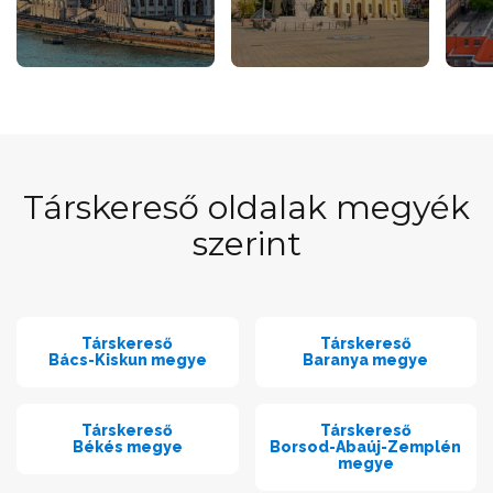
Társkereső oldalak megyék
szerint
Társkereső
Társkereső
Bács-Kiskun megye
Baranya megye
Társkereső
Társkereső
Békés megye
Borsod-Abaúj-Zemplén
megye