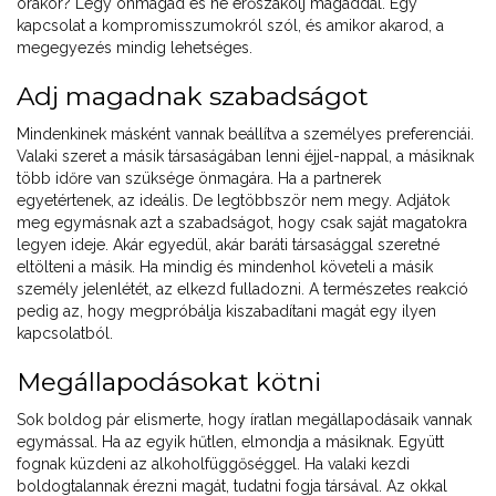
órakor? Légy önmagad és ne erőszakolj magaddal. Egy
kapcsolat a kompromisszumokról szól, és amikor akarod, a
megegyezés mindig lehetséges.
Adj magadnak szabadságot
Mindenkinek másként vannak beállítva a személyes preferenciái.
Valaki szeret a másik társaságában lenni éjjel-nappal, a másiknak
több időre van szüksége önmagára. Ha a partnerek
egyetértenek, az ideális. De legtöbbször nem megy. Adjátok
meg egymásnak azt a szabadságot, hogy csak saját magatokra
legyen ideje. Akár egyedül, akár baráti társasággal szeretné
eltölteni a másik. Ha mindig és mindenhol követeli a másik
személy jelenlétét, az elkezd fulladozni. A természetes reakció
pedig az, hogy megpróbálja kiszabadítani magát egy ilyen
kapcsolatból.
Megállapodásokat kötni
Sok boldog pár elismerte, hogy íratlan megállapodásaik vannak
egymással. Ha az egyik hűtlen, elmondja a másiknak. Együtt
fognak küzdeni az alkoholfüggőséggel. Ha valaki kezdi
boldogtalannak érezni magát, tudatni fogja társával. Az okkal