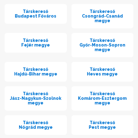
Társkereső
Társkereső
Budapest Főváros
Csongrád-Csanád
megye
Társkereső
Társkereső
Fejér megye
Győr-Moson-Sopron
megye
Társkereső
Társkereső
Hajdú-Bihar megye
Heves megye
Társkereső
Társkereső
Jász-Nagykun-Szolnok
Komárom-Esztergom
megye
megye
Társkereső
Társkereső
Nógrád megye
Pest megye