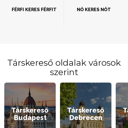
FÉRFI KERES FÉRFIT
NŐ KERES NŐT
Társkereső oldalak városok
szerint
Társkereső
Társkereső
T
Budapest
Debrecen