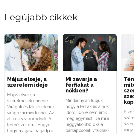
Legújabb cikkek
Május elseje, a
Mi zavarja a
Tén
szerelem ideje
férfiakat a
mít
nőkben?
sze
Május elseje, a
sze
Mindannyian tudjuk,
szerelmesek ünnepe.
kap
hogy a férfiak és a nők
Virágok és fák kezdenek
Bizo
időről időre nem értik
virágozni mindenhol. Az
szám
meg egymást. De mi a
állatok szaporodnak. A
szere
leggyakoribb oka a
természet örül. Hagyd,
vagy 
párkapcsolati vitáknak?
hogy magával ragadja a