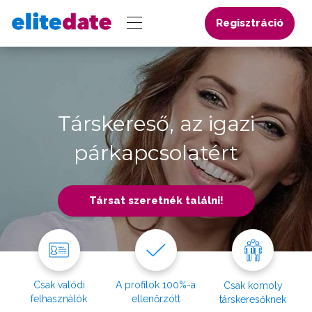
Regisztráció
Társkereső, az igazi
párkapcsolatért
Társat szeretnék találni!
Csak valódi
A profilok 100%-a
Csak komoly
felhasználók
ellenőrzött
társkeresőknek