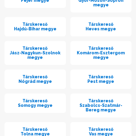
Fejér megye
Győr-Moson-Sopron
megye
Társkereső
Társkereső
Hajdú-Bihar megye
Heves megye
Társkereső
Társkereső
Jász-Nagykun-Szolnok
Komárom-Esztergom
megye
megye
Társkereső
Társkereső
Nógrád megye
Pest megye
Társkereső
Társkereső
Somogy megye
Szabolcs-Szatmár-
Bereg megye
Társkereső
Társkereső
Tolna megye
Vas megye