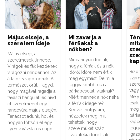
Május elseje, a
Mi zavarja a
Tén
szerelem ideje
férfiakat a
mít
nőkben?
sze
Május elseje, a
sze
Mindannyian tudjuk,
szerelmesek ünnepe.
kap
hogy a férfiak és a nők
Virágok és fák kezdenek
Bizo
időről időre nem értik
virágozni mindenhol. Az
szám
meg egymást. De mi a
állatok szaporodnak. A
szere
leggyakoribb oka a
természet örül. Hagyd,
vagy 
párkapcsolati vitáknak?
hogy magával ragadja a
Melyi
Miért mennek a nők néha
tavaszi hangulat, és hívd
csak
a férfiak idegeire?
el szerelmedet egy
meg 
Kedves hölgyeim,
randevúra május elsején.
párk
nézzétek meg, mit
Tanácsot adunk, hol és
kapc
tehettek, hogy
hogyan töltsön el egy
legg
szerelmüket száz
ilyen varázslatos napot.
igaz
százalékra fordítsák.