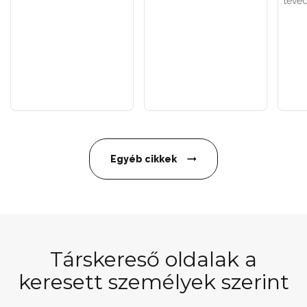
téved
Egyéb cikkek
Társkereső oldalak a
keresett személyek szerint