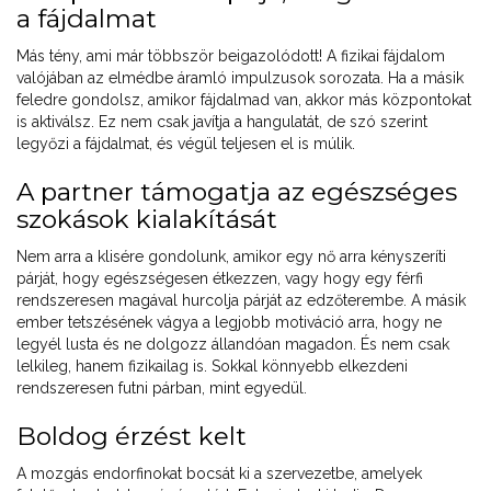
a fájdalmat
Más tény, ami már többször beigazolódott! A fizikai fájdalom
valójában az elmédbe áramló impulzusok sorozata. Ha a másik
feledre gondolsz, amikor fájdalmad van, akkor más központokat
is aktiválsz. Ez nem csak javítja a hangulatát, de szó szerint
legyőzi a fájdalmat, és végül teljesen el is múlik.
A partner támogatja az egészséges
szokások kialakítását
Nem arra a klisére gondolunk, amikor egy nő arra kényszeríti
párját, hogy egészségesen étkezzen, vagy hogy egy férfi
rendszeresen magával hurcolja párját az edzőterembe. A másik
ember tetszésének vágya a legjobb motiváció arra, hogy ne
legyél lusta és ne dolgozz állandóan magadon. És nem csak
lelkileg, hanem fizikailag is. Sokkal könnyebb elkezdeni
rendszeresen futni párban, mint egyedül.
Boldog érzést kelt
A mozgás endorfinokat bocsát ki a szervezetbe, amelyek