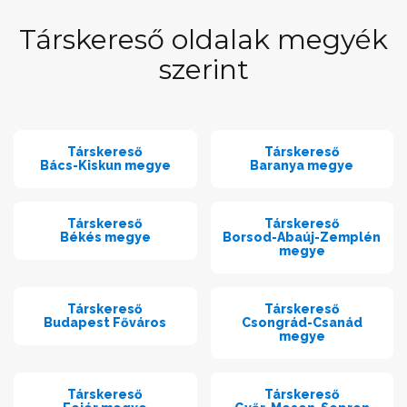
Társkereső oldalak megyék
szerint
Társkereső
Társkereső
Bács-Kiskun megye
Baranya megye
Társkereső
Társkereső
Békés megye
Borsod-Abaúj-Zemplén
megye
Társkereső
Társkereső
Budapest Főváros
Csongrád-Csanád
megye
Társkereső
Társkereső