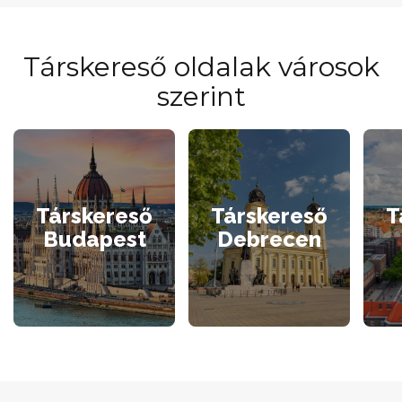
Társkereső oldalak városok
szerint
Társkereső
Társkereső
T
Budapest
Debrecen