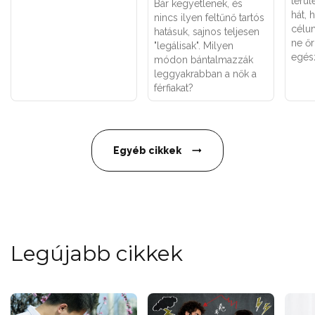
terül
Bár kegyetlenek, és
hát, 
nincs ilyen feltűnő tartós
célu
hatásuk, sajnos teljesen
ne őr
"legálisak". Milyen
egés
módon bántalmazzák
leggyakrabban a nők a
férfiakat?
Egyéb cikkek
Legújabb cikkek