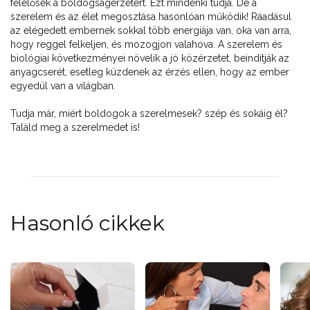
felelősek a boldogságérzetért. Ezt mindenki tudja. De a
szerelem és az élet megosztása hasonlóan működik! Ráadásul
az elégedett embernek sokkal több energiája van, oka van arra,
hogy reggel felkeljen, és mozogjon valahova. A szerelem és
biológiai következményei növelik a jó közérzetet, beindítják az
anyagcserét, esetleg küzdenek az érzés ellen, hogy az ember
egyedül van a világban.
Tudja már, miért boldogok a szerelmesek? szép és sokáig él?
Találd meg a szerelmedet is!
Hasonló cikkek