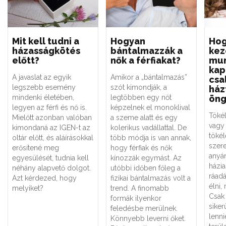
Mit kell tudni a
Hogyan
Ho
házasságkötés
bántalmazzák a
kez
előtt?
nők a férfiakat?
mun
kap
A javaslat az egyik
Amikor a „bántalmazás”
csa
legszebb esemény
szót kimondják, a
ház
mindenki életében,
legtöbben egy nőt
öng
legyen az férfi és nő is.
képzelnek el monoklival
Tökél
Mielőtt azonban valóban
a szeme alatt és egy
vagy 
kimondaná az IGEN-t az
kolerikus vadállattal. De
tökél
oltár előtt, és aláírásokkal
több módja is van annak,
szere
erősítené meg
hogy férfiak és nők
anyá
egyesülését, tudnia kell
kínozzák egymást. Az
házia
néhány alapvető dolgot.
utóbbi időben főleg a
ráadá
Azt kérdezed, hogy
fizikai bántalmazás volt a
élni,
melyiket?
trend. A finomabb
Csak
formák ilyenkor
siker
feledésbe merülnek.
lenni
Könnyebb leverni őket.