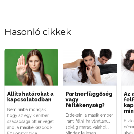
Hasonló cikkek
Állíts határokat a
Partnerfüggőség
Az 
kapcsolatodban
vagy
fel
féltékenység?
kap
Nem hiába mondják,
min
Érdekelni a másik ember
hogy az egyik ember
Bizto
iránt, félni, ha váratlanul
szabadsága ott ér véget,
néhá
sokáig marad valahol...
ahol a másiké kezdődik.
alvás
Mindez teljesen
Ez vonatkozik a