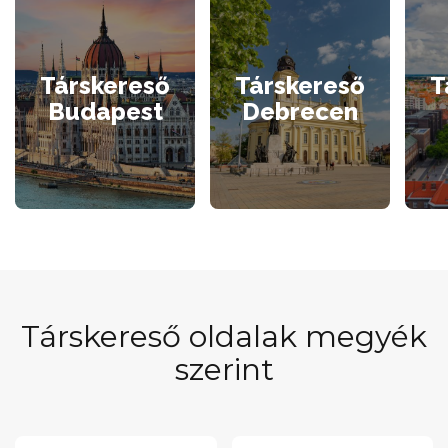
Társkereső
Társkereső
T
Budapest
Debrecen
Társkereső oldalak megyék
szerint