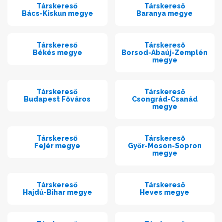
Társkereső
Társkereső
Bács-Kiskun megye
Baranya megye
Társkereső
Társkereső
Békés megye
Borsod-Abaúj-Zemplén
megye
Társkereső
Társkereső
Budapest Főváros
Csongrád-Csanád
megye
Társkereső
Társkereső
Fejér megye
Győr-Moson-Sopron
megye
Társkereső
Társkereső
Hajdú-Bihar megye
Heves megye