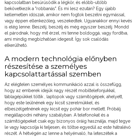
kapcsolatban besűrűsödik a légkör, és előbb-utóbb
bekövetkezik a "robbanás". És mi lesz ezután? Egy újabb
kellemetlen időszak, amikor nem fogtok beszélni egymással,
vagy éppen ellenkezőleg, veszekedtek. Ugyanakkor ennyi kevés
is elég lenne. Beszélj, beszélj és még egyszer beszélj. Mondd
el párodnak, hogy mit érzel, mi tenne boldoggá, vagy fordítva,
ami mindig megbízhatóan idegesít. Így sok csalódás
elkerülhető.
A modern technológia előnyben
részesítése a személyes
kapcsolattartással szemben
Az elégtelen személyes kommunikáció azzal is összefügg,
hogy az emberek idejük nagy részét mobiltelefonjukkal,
táblagépükkel töltik , laptopok vagy számítógépek, ahelyett,
hogy este leülnének egy kicsit szerelmükkel, és
elbeszélgetnének egy kicsit egy pohár bor mellett. Próbálj
megállapodni néhány szabályban. A telefonokat és a
számítógépeket csak egy bizonyos óráig használja, majd tegye
le vagy kapcsolja ki teljesen, és töltse egyedül az este hátralévő
részét. A hétvégén az lenne a helyénvaló, ha leteszétek a