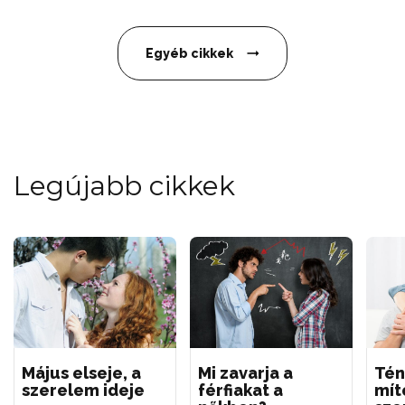
Egyéb cikkek
Legújabb cikkek
Május elseje, a
Mi zavarja a
Tén
szerelem ideje
férfiakat a
mít