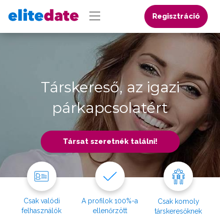
Regisztráció
Társkereső, az igazi
párkapcsolatért
Társat szeretnék találni!
Csak valódi
A profilok 100%-a
Csak komoly
felhasználók
ellenőrzött
társkeresőknek