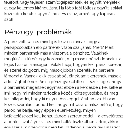
telefont, vagy teljesen számítógépeznétek, és együtt menjetek
el egy kellemes kirándulásra. Ha több időt töltesz együtt, sokkal
közelebb kerülsz egymáshoz. És ez az, amiről egy kapcsolat
szól!
Pénzügyi problémák
A pénz volt, van és mindig is lesz oka annak, hogy a
párkapcsolatban élő partnerek vitába szálljanak. Miért? Mert
minden partnernek más a viszonya a pénzhez. Valakinek
megfúrják a térdét egy koronáért, míg mások pénzt dobnak ki a
teljes haszontalanságért. Valaki tudja, hogyan kell pénzt keresni,
és szeret dolgozni, míg mások jobban szeretik, ha partnere
támogatja. Vannak, akik csak abból élnek, amit keresnek, mások
adósságból élnek. Ami a pénzügyeket illeti, itt szükséges, hogy
a partnerek megértsék egymást ebben a kérdésben. Fel kellene
írni, hogy mi minden tartozik a közös költségvetésbe, és meg
kell állapodni, hogy ki milyen összeggel járul hozzá. Ha van
közös számlád, tudnod kell, hogy mit vásárolhatsz belőle, hogy
párod ne bánja, vagy éppen ellenkezőleg, milyen
befektetésekkel kell konzultálnod szerelmeddel. Ha egyetértesz
a pontos szabályokkal és mindkettőt tiszteletben tartod, akkor
egyszer s mindenkorra meg kell oldanod a pénzügyi válságot.