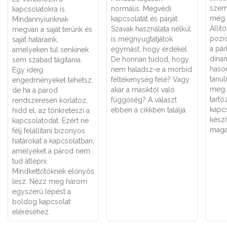
szem
normális. Megvédi
kapcsolatokra is.
még 
kapcsolatát és párját.
Mindannyiunknak
Állít
Szavak használata nélkül
megvan a saját terünk és
pozí
is megnyugtatjátok
saját határaink,
a pá
egymást, hogy érdekel.
amelyeken túl senkinek
dinam
De honnan tudod, hogy
sem szabad tágítania.
haso
nem haladsz-e a morbid
Egy ideig
tanu
féltékenység felé? Vagy
engedményeket tehetsz,
meg,
akár a másiktól való
de ha a párod
tartó
függőség? A választ
rendszeresen korlátoz,
kapcs
ebben a cikkben találja.
hidd el, az tönkreteszi a
készí
kapcsolatodat. Ezért ne
maga
félj felállítani bizonyos
határokat a kapcsolatban,
amelyeket a párod nem
tud átlépni.
Mindkettőtöknek előnyös
lesz. Nézz meg három
egyszerű lépést a
boldog kapcsolat
eléréséhez.