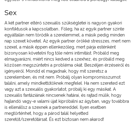
Sex
A két partner eltérő szexuális szükségletei is nagyon gyakori
konfliktusok a kapcsolatban.. Főleg, ha az egyik partner szinte
egyáltalán nem törődik a szerelemmel, a másik pedig minden
nap szexet követel. Az egyik partner örökké stresszes, mert nem
szexel, a másik éppen ellenkezőleg, mert párja esténként
bizonyosan követelni fog tőle némi intimitást. Próbáld meg
elmagyarázni, miért nincs kedved a szexhez, és próbáld meg
közösen megszüntetni a probléma okát. Beszéljen érzéseiről és
igényeiről. Mondd el magadnak, hogy mit szeretsz a
szerelemben, és mit nem. Próbálj olyan kompromisszumot
találni, amely mindkettőtöknek megfelel. Ha nem szereted ezt
vagy azt a szexuális gyakorlatot, próbálj ki egy másikat. A
szexuális fantáziának nincsenek határai, és rajtad múlik, hogy
hajlandó vagy-e valami újat kipróbálni az ágyban, vagy továbbra
is ellenállsz a szexnek a partnereddel. Ilyen esetben
megtörténhet, hogy a párod talál helyetted
szeretőt/szeretőtársat. És ezt biztosan nem akarod!