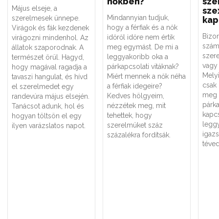
nőkben?
sze
Május elseje, a
sze
Mindannyian tudjuk,
szerelmesek ünnepe.
kap
hogy a férfiak és a nők
Virágok és fák kezdenek
Bizo
időről időre nem értik
virágozni mindenhol. Az
szám
meg egymást. De mi a
állatok szaporodnak. A
szere
leggyakoribb oka a
természet örül. Hagyd,
vagy 
párkapcsolati vitáknak?
hogy magával ragadja a
Melyi
Miért mennek a nők néha
tavaszi hangulat, és hívd
csak
a férfiak idegeire?
el szerelmedet egy
meg 
Kedves hölgyeim,
randevúra május elsején.
párk
nézzétek meg, mit
Tanácsot adunk, hol és
kapc
tehettek, hogy
hogyan töltsön el egy
legg
szerelmüket száz
ilyen varázslatos napot.
igaz
százalékra fordítsák.
téved