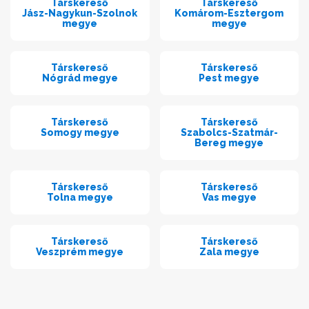
Társkereső
Társkereső
Jász-Nagykun-Szolnok
Komárom-Esztergom
megye
megye
Társkereső
Társkereső
Nógrád megye
Pest megye
Társkereső
Társkereső
Somogy megye
Szabolcs-Szatmár-
Bereg megye
Társkereső
Társkereső
Tolna megye
Vas megye
Társkereső
Társkereső
Veszprém megye
Zala megye