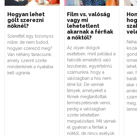
Hogyan lehet
Film vs. valóság
Hon
gólt szerezni
vagy mi
hog
nőknél?
lehetetlent
sza
akarnak a férfiak
vel
Szerettél egy bizonyos
a nőktől?
Néhá
nőbe, de nem tudod,
Az olyan dolgok
kiszá
hogyan szerezd meg?
esetében, mint például a
gondo
Van néhány tanácsunk,
hatodik emeletről való
ismer
amely szerint szinte
lezuhanás, egyértelmű
lehet
mindenkinek a nyakába
számunkra, hogy a
van, 
kell ugrania.
valóságban a hős nem
bará
élné túl. De vannak
akar 
tények, amelyeket a
amik
filmek megtanítottak
számí
természetesnek venni,
meg, 
pedig a valóságban
lenne
szinte lehetetlen
megvalósítani. Mit várnak
el gyakran a férfiak a
nőktől, de nincs esélyük