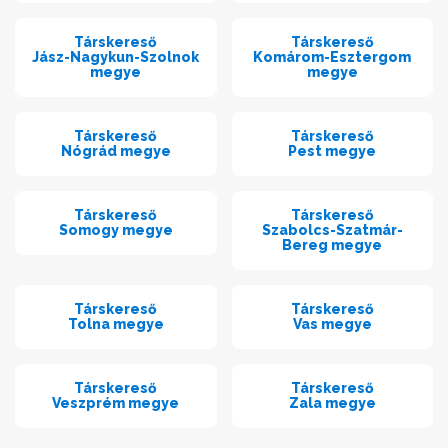
Társkereső
Társkereső
Jász-Nagykun-Szolnok
Komárom-Esztergom
megye
megye
Társkereső
Társkereső
Nógrád megye
Pest megye
Társkereső
Társkereső
Somogy megye
Szabolcs-Szatmár-
Bereg megye
Társkereső
Társkereső
Tolna megye
Vas megye
Társkereső
Társkereső
Veszprém megye
Zala megye