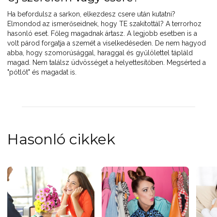
Ha befordulsz a sarkon, elkezdesz csere után kutatni?
Elmondod az ismerőseidnek, hogy TE szakítottál? A terrorhoz
hasonló eset. Főleg magadnak ártasz. A legjobb esetben is a
volt párod forgatja a szemét a viselkedéseden. De nem hagyod
abba, hogy szomorúsággal, haraggal és gyűlölettel tápláld
magad. Nem találsz üdvösséget a helyettesítőben. Megsérted a
"pótlót" és magadat is.
Hasonló cikkek