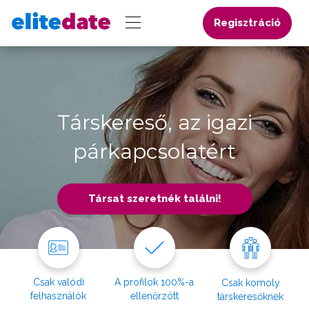
Regisztráció
Társkereső, az igazi
párkapcsolatért
Társat szeretnék találni!
Csak valódi
A profilok 100%-a
Csak komoly
felhasználók
ellenőrzött
társkeresőknek