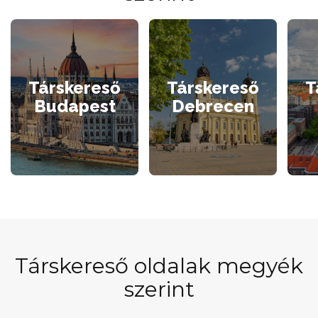
Társkereső
Társkereső
T
Budapest
Debrecen
Társkereső oldalak megyék
szerint