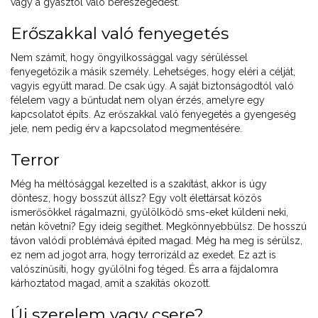
vagy a gyásztól való berészegedést.
Erőszakkal való fenyegetés
Nem számít, hogy öngyilkossággal vagy sérüléssel
fenyegetőzik a másik személy. Lehetséges, hogy eléri a célját,
vagyis együtt marad. De csak úgy. A saját biztonságodtól való
félelem vagy a bűntudat nem olyan érzés, amelyre egy
kapcsolatot építs. Az erőszakkal való fenyegetés a gyengeség
jele, nem pedig érv a kapcsolatod megmentésére.
Terror
Még ha méltósággal kezelted is a szakítást, akkor is úgy
döntesz, hogy bosszút állsz? Egy volt élettársat közös
ismerősökkel rágalmazni, gyűlölködő sms-eket küldeni neki,
netán követni? Egy ideig segíthet. Megkönnyebbülsz. De hosszú
távon valódi problémává építed magad. Még ha meg is sérülsz,
ez nem ad jogot arra, hogy terrorizáld az exedet. Ez azt is
valószínűsíti, hogy gyűlölni fog téged. És arra a fájdalomra
kárhoztatod magad, amit a szakítás okozott.
Új szerelem vagy csere?