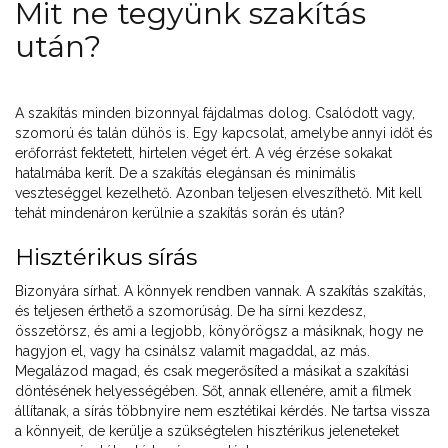
Mit ne tegyünk szakítás
után?
A szakítás minden bizonnyal fájdalmas dolog. Csalódott vagy,
szomorú és talán dühös is. Egy kapcsolat, amelybe annyi időt és
erőforrást fektetett, hirtelen véget ért. A vég érzése sokakat
hatalmába kerít. De a szakítás elegánsan és minimális
veszteséggel kezelhető. Azonban teljesen elveszíthető. Mit kell
tehát mindenáron kerülnie a szakítás során és után?
Hisztérikus sírás
Bizonyára sírhat. A könnyek rendben vannak. A szakítás szakítás,
és teljesen érthető a szomorúság. De ha sírni kezdesz,
összetörsz, és ami a legjobb, könyörögsz a másiknak, hogy ne
hagyjon el, vagy ha csinálsz valamit magaddal, az más.
Megalázod magad, és csak megerősíted a másikat a szakítási
döntésének helyességében. Sőt, annak ellenére, amit a filmek
állítanak, a sírás többnyire nem esztétikai kérdés. Ne tartsa vissza
a könnyeit, de kerülje a szükségtelen hisztérikus jeleneteket