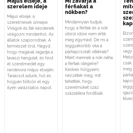
Május elseje, a
Mi zavarja a
Tén
szerelem ideje
férfiakat a
mít
nőkben?
sze
Május elseje, a
sze
Mindannyian tudjuk,
szerelmesek ünnepe.
kap
hogy a férfiak és a nők
Virágok és fák kezdenek
Bizo
időről időre nem értik
virágozni mindenhol. Az
szám
meg egymást. De mi a
állatok szaporodnak. A
szere
leggyakoribb oka a
természet örül. Hagyd,
vagy 
párkapcsolati vitáknak?
hogy magával ragadja a
Melyi
Miért mennek a nők néha
tavaszi hangulat, és hívd
csak
a férfiak idegeire?
el szerelmedet egy
meg 
Kedves hölgyeim,
randevúra május elsején.
párk
nézzétek meg, mit
Tanácsot adunk, hol és
kapc
tehettek, hogy
hogyan töltsön el egy
legg
szerelmüket száz
ilyen varázslatos napot.
igaz
százalékra fordítsák.
téved