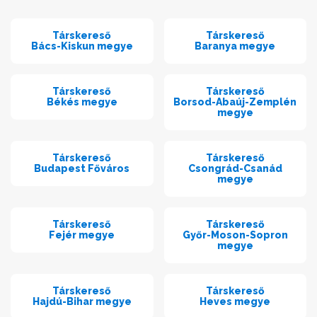
Társkereső
Társkereső
Bács-Kiskun megye
Baranya megye
Társkereső
Társkereső
Békés megye
Borsod-Abaúj-Zemplén
megye
Társkereső
Társkereső
Budapest Főváros
Csongrád-Csanád
megye
Társkereső
Társkereső
Fejér megye
Győr-Moson-Sopron
megye
Társkereső
Társkereső
Hajdú-Bihar megye
Heves megye