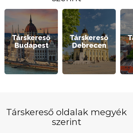
Társkereső
Társkereső
T
Budapest
Debrecen
Társkereső oldalak megyék
szerint