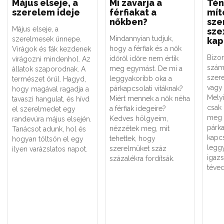
Május elseje, a
Mi zavarja a
Tén
szerelem ideje
férfiakat a
mít
nőkben?
sze
Május elseje, a
sze
Mindannyian tudjuk,
szerelmesek ünnepe.
kap
hogy a férfiak és a nők
Virágok és fák kezdenek
Bizo
időről időre nem értik
virágozni mindenhol. Az
szám
meg egymást. De mi a
állatok szaporodnak. A
szere
leggyakoribb oka a
természet örül. Hagyd,
vagy 
párkapcsolati vitáknak?
hogy magával ragadja a
Melyi
Miért mennek a nők néha
tavaszi hangulat, és hívd
csak
a férfiak idegeire?
el szerelmedet egy
meg 
Kedves hölgyeim,
randevúra május elsején.
párk
nézzétek meg, mit
Tanácsot adunk, hol és
kapc
tehettek, hogy
hogyan töltsön el egy
legg
szerelmüket száz
ilyen varázslatos napot.
igaz
százalékra fordítsák.
téved