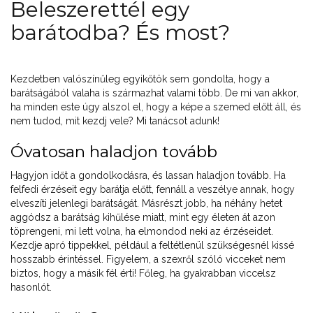
Beleszerettél egy
barátodba? És most?
Kezdetben valószínűleg egyikőtök sem gondolta, hogy a
barátságából valaha is származhat valami több. De mi van akkor,
ha minden este úgy alszol el, hogy a képe a szemed előtt áll, és
nem tudod, mit kezdj vele? Mi tanácsot adunk!
Óvatosan haladjon tovább
Hagyjon időt a gondolkodásra, és lassan haladjon tovább. Ha
felfedi érzéseit egy barátja előtt, fennáll a veszélye annak, hogy
elveszíti jelenlegi barátságát. Másrészt jobb, ha néhány hetet
aggódsz a barátság kihűlése miatt, mint egy életen át azon
töprengeni, mi lett volna, ha elmondod neki az érzéseidet.
Kezdje apró tippekkel, például a feltétlenül szükségesnél kissé
hosszabb érintéssel. Figyelem, a szexről szóló vicceket nem
biztos, hogy a másik fél érti! Főleg, ha gyakrabban viccelsz
hasonlót.