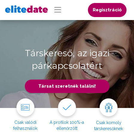
Regisztráció
Társkereső, az igazi
párkapcsolatért
Társat szeretnék találni!
Csak valódi
A profilok 100%-a
Csak komoly
felhasználók
ellenőrzött
társkeresőknek