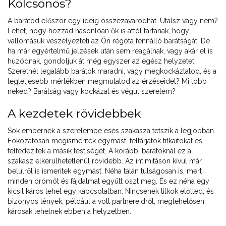
Kölcsönös?
A barátod először egy ideig összezavarodhat. Utalsz vagy nem?
Lehet, hogy hozzád hasonlóan ők is attól tartanak, hogy
vallomásuk veszélyezteti az Ön régóta fennálló barátságát! De
ha már egyértelmű jelzések után sem reagálnak, vagy akár el is
húzódnak, gondoljuk át még egyszer az egész helyzetet.
Szeretnél legalább barátok maradni, vagy megkockáztatod, és a
legteljesebb mértékben megmutatod az érzéseidet? Mi több
neked? Barátság vagy kockázat és végül szerelem?
A kezdetek rövidebbek
Sok embernek a szerelembe esés szakasza tetszik a legjobban.
Fokozatosan megismeritek egymást, feltárjátok titkaitokat és
felfedezitek a másik testiségét. A korábbi barátoknál ez a
szakasz elkerülhetetlenül rövidebb. Az intimitáson kívül már
belülről is ismeritek egymást. Néha talán túlságosan is, mert
minden örömöt és fájdalmat együtt oszt meg. És ez néha egy
kicsit káros lehet egy kapcsolatban. Nincsenek titkok előtted, és
bizonyos tények, például a volt partnereidről, meglehetősen
károsak lehetnek ebben a helyzetben.