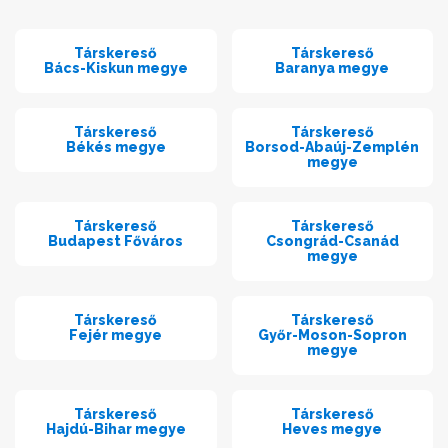
Társkereső
Társkereső
Bács-Kiskun megye
Baranya megye
Társkereső
Társkereső
Békés megye
Borsod-Abaúj-Zemplén
megye
Társkereső
Társkereső
Budapest Főváros
Csongrád-Csanád
megye
Társkereső
Társkereső
Fejér megye
Győr-Moson-Sopron
megye
Társkereső
Társkereső
Hajdú-Bihar megye
Heves megye