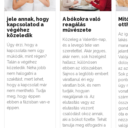
jele annak, hogy
A bókokra való
Mit
kapcsolatod a
reagálás
ott
végéhez
művészete
Az i
közeledik
Közeleg a Valentin-nap,
lakás
Úgy érzi, hogy a
és a levegő tele van
mana
kapcsolata nem úgy
szeretettel. Akár jegyes,
jelen
működik, mint régen?
akár nem, sok hízelgést
Való
Talán a végéhez
hallasz, különösen
dolog
közeledik. Néha jobb
ebben az időszakban.
az az
nem halogatni a
Sajnos a legtöbb embert
Sok 
szakítást, mert lehet,
váratlanul éri egy
ponto
hogy a kapcsolat már
váratlan bók, és nem
ügy 
nem menthető. Tudja
tudják, hogyan
vona
meg, hogy éppen
reagáljanak rá. Az
számí
ebben a fázisban van-e
elutasítás vagy az
össz
éppen.
elutasítás viszont
gond
csalódást okoz annak,
óta e
aki a bókot fizette. Tehát
nézz
tanulja meg elfogadni a
valój