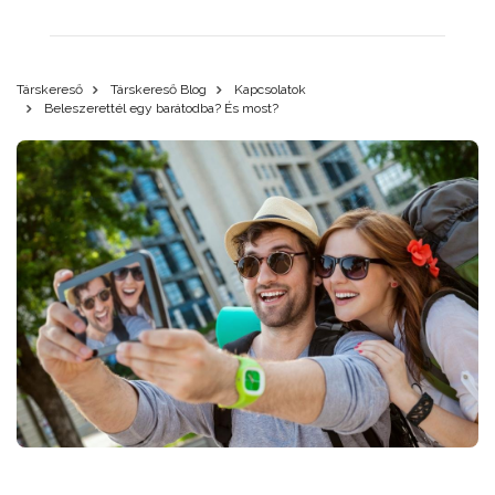
Társkereső
Társkereső Blog
Kapcsolatok
Beleszerettél egy barátodba? És most?