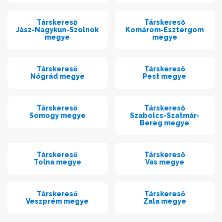
Társkereső
Társkereső
Jász-Nagykun-Szolnok
Komárom-Esztergom
megye
megye
Társkereső
Társkereső
Nógrád megye
Pest megye
Társkereső
Társkereső
Somogy megye
Szabolcs-Szatmár-
Bereg megye
Társkereső
Társkereső
Tolna megye
Vas megye
Társkereső
Társkereső
Veszprém megye
Zala megye