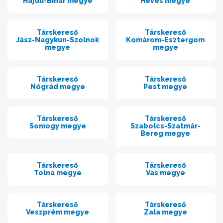
Hajdú-Bihar megye
Heves megye
Társkereső
Társkereső
Jász-Nagykun-Szolnok
Komárom-Esztergom
megye
megye
Társkereső
Társkereső
Nógrád megye
Pest megye
Társkereső
Társkereső
Somogy megye
Szabolcs-Szatmár-
Bereg megye
Társkereső
Társkereső
Tolna megye
Vas megye
Társkereső
Társkereső
Veszprém megye
Zala megye