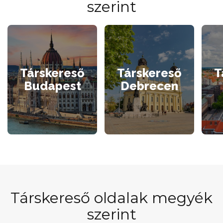
szerint
Társkereső
Társkereső
T
Budapest
Debrecen
Társkereső oldalak megyék
szerint