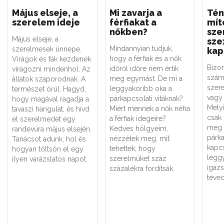
Május elseje, a
Mi zavarja a
Tén
szerelem ideje
férfiakat a
mít
nőkben?
sze
Május elseje, a
sze
Mindannyian tudjuk,
szerelmesek ünnepe.
kap
hogy a férfiak és a nők
Virágok és fák kezdenek
Bizo
időről időre nem értik
virágozni mindenhol. Az
szám
meg egymást. De mi a
állatok szaporodnak. A
szere
leggyakoribb oka a
természet örül. Hagyd,
vagy 
párkapcsolati vitáknak?
hogy magával ragadja a
Melyi
Miért mennek a nők néha
tavaszi hangulat, és hívd
csak
a férfiak idegeire?
el szerelmedet egy
meg 
Kedves hölgyeim,
randevúra május elsején.
párk
nézzétek meg, mit
Tanácsot adunk, hol és
kapc
tehettek, hogy
hogyan töltsön el egy
legg
szerelmüket száz
ilyen varázslatos napot.
igaz
százalékra fordítsák.
téved