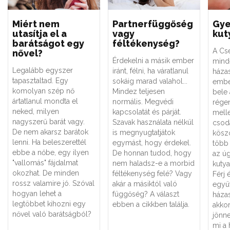
Miért nem
Partnerfüggőség
Gye
utasítja el a
vagy
kut
barátságot egy
féltékenység?
A Cs
nővel?
Érdekelni a másik ember
mind
Legalább egyszer
iránt, félni, ha váratlanul
házas
tapasztaltad. Egy
sokáig marad valahol...
embe
komolyan szép nő
Mindez teljesen
bele 
ártatlanul mondta el
normális. Megvédi
régen
neked, milyen
kapcsolatát és párját.
melle
nagyszerű barát vagy.
Szavak használata nélkül
csod
De nem akarsz barátok
is megnyugtatjátok
kösz
lenni. Ha beleszerettél
egymást, hogy érdekel.
több
ebbe a nőbe, egy ilyen
De honnan tudod, hogy
az ú
"vallomás" fájdalmat
nem haladsz-e a morbid
kutya
okozhat. De minden
féltékenység felé? Vagy
Férj 
rossz valamire jó. Szóval
akár a másiktól való
együ
hogyan lehet a
függőség? A választ
háza
legtöbbet kihozni egy
ebben a cikkben találja.
akkor
nővel való barátságból?
jönne
mi a