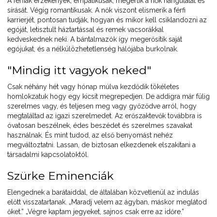
A férfiak érzékenyek, empatikusak, megértik a nők hangulatát és
sírását. Végig romantikusak. A nők viszont elismerik a férfi
karrierjét, pontosan tudják, hogyan és mikor kell csiklandozni az
egóját, letisztult háztartással és remek vacsorákkal
kedveskednek neki. A bántalmazók így megerősítik saját
egójukat, és a nélkülözhetetlenség hálójába burkolnak.
"Mindig itt vagyok neked"
Csak néhány hét vagy hónap múlva kezdődik tökéletes
homlokzatuk hogy egy kicsit megrepedjen. De addigra már fülig
szerelmes vagy, és teljesen meg vagy győződve arról, hogy
megtaláltad az igazi szerelmedet. Az erőszaktevők továbbra is
óvatosan beszélnek, édes beszédet és szerelmes szavakat
használnak. És mint tudod, az első benyomást nehéz
megváltoztatni. Lassan, de biztosan elkezdenek elszakítani a
társadalmi kapcsolatoktól.
Szürke Eminenciák
Elengednek a barátaiddal, de általában közvetlenül az indulás
előtt visszatartanak. „Maradj velem az ágyban, máskor meglátod
őket.” „Végre kaptam jegyeket, sajnos csak erre az időre.”