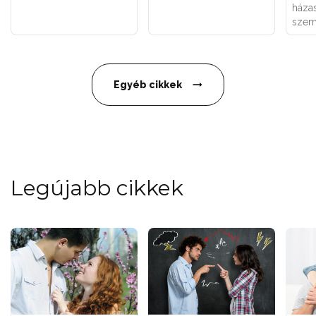
háza
szem
Egyéb cikkek
Legújabb cikkek