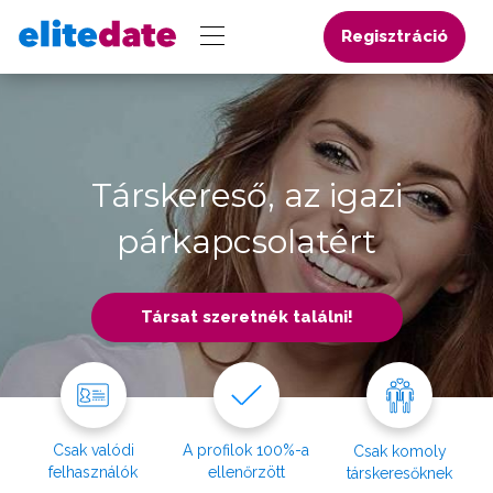
Regisztráció
Társkereső, az igazi
párkapcsolatért
Társat szeretnék találni!
Csak valódi
A profilok 100%-a
Csak komoly
felhasználók
ellenőrzött
társkeresőknek