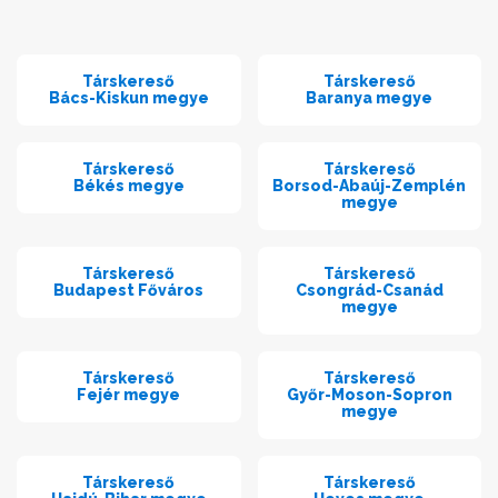
Társkereső
Társkereső
Bács-Kiskun megye
Baranya megye
Társkereső
Társkereső
Békés megye
Borsod-Abaúj-Zemplén
megye
Társkereső
Társkereső
Budapest Főváros
Csongrád-Csanád
megye
Társkereső
Társkereső
Fejér megye
Győr-Moson-Sopron
megye
Társkereső
Társkereső