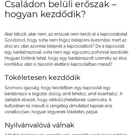
Családon belüli erőszak –
hogyan kezdődik?
Akár tetszik, akár nem, az erőszak nem kerüli el a kapcsolatokat.
Gondolod, hogy soha nem fogsz belejönni ilyesmibe, mert az
első arc után azonnal kilépnél a kapcsolatból? De a kapcsolat
egy bántalmazóval soha nem egy egyszerű pofonnal kezdődik.
Hogyan történik tehát, hogy egy bántalmazott személy az első
konfliktus után is hasonló élettársi kapcsolatban marad?
Tökéletesen kezdődik
Szomorú igazság, hogy kezdetben egy kapcsolat egy
bántalmazó a legjobb dolog, amit tehetsz, amit kívánhatsz. A
zaklatók élvezik, hogy nélkülözhetetlenek számodra. A
kultúrában és másutt is rengeteg útmutatást kapnak arra
vonatkozóan, hogyan legyenek tökéletes párjuk.
Nyilvánvalóvá válnak