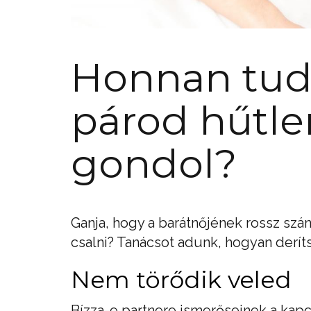
Honnan tud
párod hűtl
gondol?
Ganja, hogy a barátnőjének rossz sz
csalni? Tanácsot adunk, hogyan deríts
Nem törődik veled
Bízza-e partnere ismerőseinek a kapc