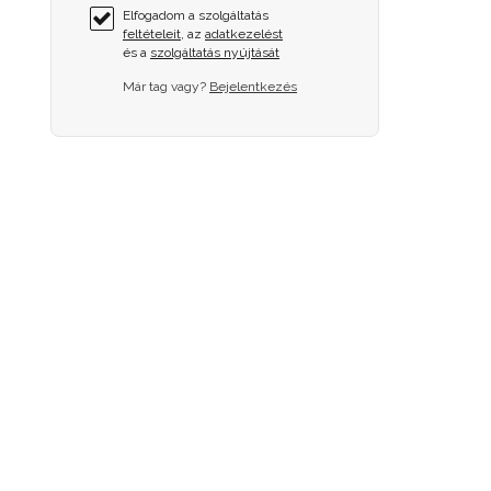
Elfogadom a szolgáltatás
feltételeit
, az
adatkezelést
és a
szolgáltatás nyújtását
Már tag vagy?
Bejelentkezés