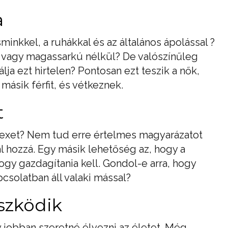
a
minkkel, a ruhákkal és az általános ápolással ?
 vagy magassarkú nélkül? De valószínűleg
lja ezt hirtelen? Pontosan ezt teszik a nők,
ásik férfit, és vétkeznek.
t
szexet? Nem tud erre értelmes magyarázatot
 hozzá. Egy másik lehetőség az, hogy a
hogy gazdagítania kell. Gondol-e arra, hogy
csolatban áll valaki mással?
szködik
y jobban szeretné élvezni az életet. Még