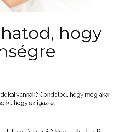
hatod, hogy
enségre
ándékai vannak? Gondolod, hogy meg akar
d ki, hogy ez igaz-e.
solati nehézségeit? Nem hallgat rád?