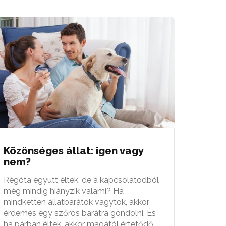
Közönséges állat: igen vagy
nem?
Régóta együtt éltek, de a kapcsolatodból
még mindig hiányzik valami? Ha
mindketten állatbarátok vagytok, akkor
érdemes egy szőrös barátra gondolni. És
ha párban éltek, akkor magától értetődő,