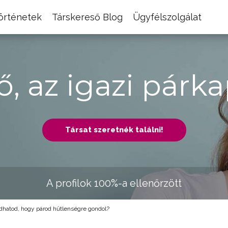
történetek
Társkereső Blog
Ügyfélszolgálat
ő, az igazi párka
Társat szeretnék találni!
A profilok 100%-a ellenőrzött
hatod, hogy párod hűtlenségre gondol?