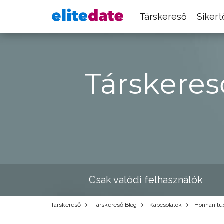
Társkereső
Siker
Társkeres
Csak valódi felhasználók
Társkereső
Társkereső Blog
Kapcsolatok
Honnan tud