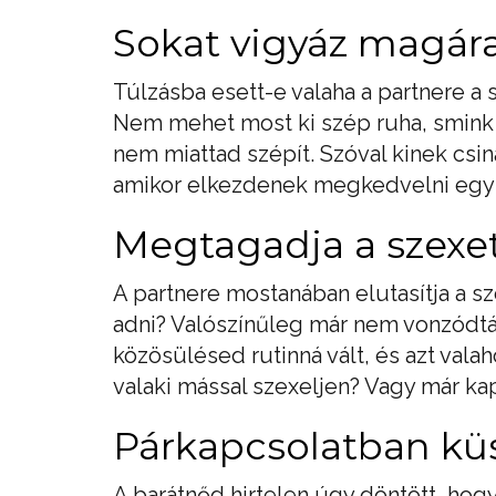
Sokat vigyáz magár
Túlzásba esett-e valaha a partnere a s
Nem mehet most ki szép ruha, smink
nem miattad szépít. Szóval kinek csiná
amikor elkezdenek megkedvelni egy m
Megtagadja a szexe
A partnere mostanában elutasítja a 
adni? Valószínűleg már nem vonzódtál
közösülésed rutinná vált, és azt vala
valaki mással szexeljen? Vagy már kap
Párkapcsolatban kü
A barátnőd hirtelen úgy döntött, hog