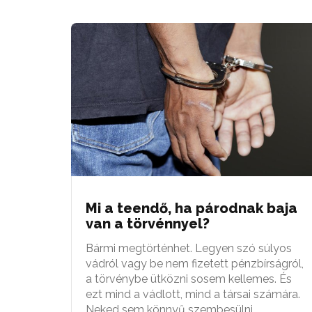
Mi a teendő, ha párodnak baja
van a törvénnyel?
Bármi megtörténhet. Legyen szó súlyos
vádról vagy be nem fizetett pénzbírságról,
a törvénybe ütközni sosem kellemes. És
ezt mind a vádlott, mind a társai számára.
Neked sem könnyű szembesülni