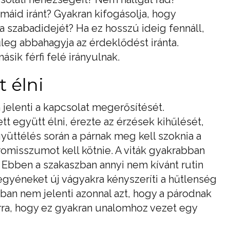
máid iránt? Gyakran kifogásolja, hogy
i a szabadidejét? Ha ez hosszú ideig fennáll,
űleg abbahagyja az érdeklődést iránta.
sik férfi felé irányulnak.
 élni
jelenti a kapcsolat megerősítését.
tt együtt élni, érezte az érzések kihűlését,
yüttélés során a párnak meg kell szoknia a
omisszumot kell kötnie. A viták gyakrabban
. Ebben a szakaszban annyi nem kívánt rutin
 egyéneket új vágyakra kényszeríti a hűtlenség
an nem jelenti azonnal azt, hogy a párodnak
rra, hogy ez gyakran unalomhoz vezet egy