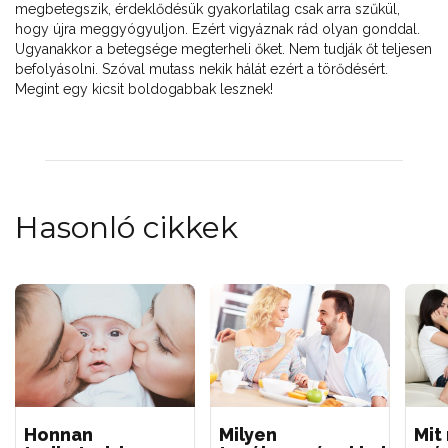
megbetegszik, érdeklődésük gyakorlatilag csak arra szűkül,
hogy újra meggyógyuljon. Ezért vigyáznak rád olyan gonddal.
Ugyanakkor a betegsége megterheli őket. Nem tudják őt teljesen
befolyásolni. Szóval mutass nekik hálát ezért a törődésért.
Megint egy kicsit boldogabbak lesznek!
Hasonló cikkek
Honnan
Milyen
Mit 