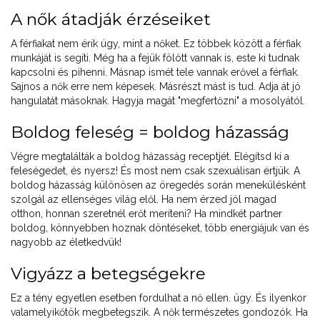
A nők átadják érzéseiket
A férfiakat nem érik úgy, mint a nőket. Ez többek között a férfiak
munkáját is segíti. Még ha a fejük fölött vannak is, este ki tudnak
kapcsolni és pihenni. Másnap ismét tele vannak erővel a férfiak.
Sajnos a nők erre nem képesek. Másrészt mást is tud. Adja át jó
hangulatát másoknak. Hagyja magát "megfertőzni" a mosolyától.
Boldog feleség = boldog házasság
Végre megtalálták a boldog házasság receptjét. Elégítsd ki a
feleségedet, és nyersz! És most nem csak szexuálisan értjük. A
boldog házasság különösen az öregedés során menekülésként
szolgál az ellenséges világ elől. Ha nem érzed jól magad
otthon, honnan szeretnél erőt meríteni? Ha mindkét partner
boldog, könnyebben hoznak döntéseket, több energiájuk van és
nagyobb az életkedvük!
Vigyázz a betegségekre
Ez a tény egyetlen esetben fordulhat a nő ellen. ügy. És ilyenkor
valamelyikőtök megbetegszik. A nők természetes gondozók. Ha