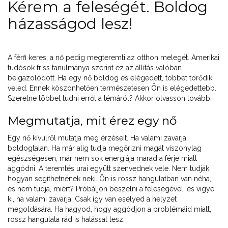
Kérem a feleségét. Boldog
házasságod lesz!
A férfi keres, a nő pedig megteremti az otthon melegét. Amerikai
tudósok friss tanulmánya szerint ez az állítás valóban
beigazolódott. Ha egy nő boldog és elégedett, többet törődik
veled. Ennek köszönhetően természetesen Ön is elégedettebb.
Szeretne többet tudni erről a témáról? Akkor olvasson tovább.
Megmutatja, mit érez egy nő
Egy nő kívülről mutatja meg érzéseit. Ha valami zavarja,
boldogtalan. Ha már alig tudja megőrizni magát viszonylag
egészségesen, már nem sok energiája marad a férje miatt
aggódni. A teremtés urai együtt szenvednek vele. Nem tudják,
hogyan segíthetnének neki. Ön is rossz hangulatban van néha,
és nem tudja, miért? Próbáljon beszélni a feleségével, és vigye
ki, ha valami zavarja. Csak így van esélyed a helyzet
megoldására. Ha hagyod, hogy aggódjon a problémáid miatt,
rossz hangulata rád is hatással lesz.