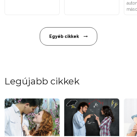
auto
máso
Egyéb cikkek
Legújabb cikkek