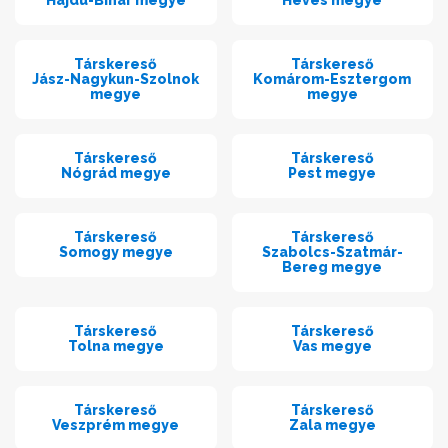
Hajdú-Bihar megye
Heves megye
Társkereső
Társkereső
Jász-Nagykun-Szolnok
Komárom-Esztergom
megye
megye
Társkereső
Társkereső
Nógrád megye
Pest megye
Társkereső
Társkereső
Somogy megye
Szabolcs-Szatmár-
Bereg megye
Társkereső
Társkereső
Tolna megye
Vas megye
Társkereső
Társkereső
Veszprém megye
Zala megye