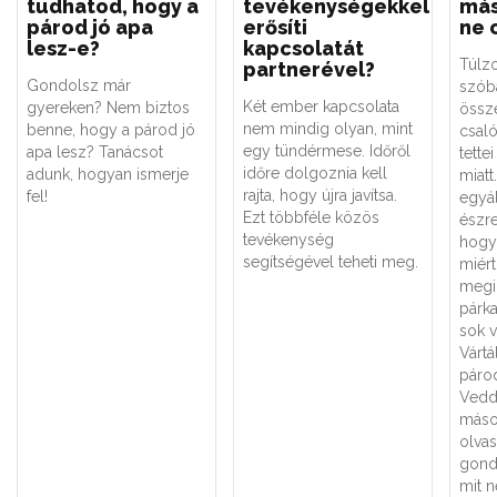
tudhatod, hogy a
tevékenységekkel
más
párod jó apa
erősíti
ne 
lesz-e?
kapcsolatát
Túlzo
partnerével?
Gondolsz már
szób
Két ember kapcsolata
gyereken? Nem biztos
össze
nem mindig olyan, mint
benne, hogy a párod jó
csal
egy tündérmese. Időről
apa lesz? Tanácsot
tette
időre dolgoznia kell
adunk, hogyan ismerje
miatt
rajta, hogy újra javítsa.
fel!
egyá
Ezt többféle közös
észre
tevékenység
hogy
segítségével teheti meg.
miért
megin
párk
sok v
Vártá
párod
Vedd
máso
olvas
gond
mit n