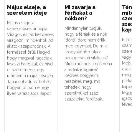
Május elseje, a
Mi zavarja a
Tén
szerelem ideje
férfiakat a
mít
nőkben?
sze
Május elseje, a
sze
Mindannyian tudjuk,
szerelmesek ünnepe.
kap
hogy a férfiak és a nők
Virágok és fák kezdenek
Bizo
időről időre nem értik
virágozni mindenhol. Az
szám
meg egymást. De mi a
állatok szaporodnak. A
szere
leggyakoribb oka a
természet örül. Hagyd,
vagy 
párkapcsolati vitáknak?
hogy magával ragadja a
Melyi
Miért mennek a nők néha
tavaszi hangulat, és hívd
csak
a férfiak idegeire?
el szerelmedet egy
meg 
Kedves hölgyeim,
randevúra május elsején.
párk
nézzétek meg, mit
Tanácsot adunk, hol és
kapc
tehettek, hogy
hogyan töltsön el egy
legg
szerelmüket száz
ilyen varázslatos napot.
igaz
százalékra fordítsák.
téved