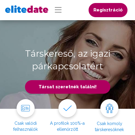
Regisztráció
Társkereső, az igazi
párkapcsolatért
Társat szeretnék találni!
Csak valódi
A profilok 100%-a
Csak komoly
felhasználók
ellenőrzött
társkeresőknek