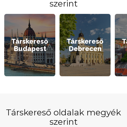
szerint
Társkereső
Társkereső
T
Budapest
Debrecen
Társkereső oldalak megyék
szerint