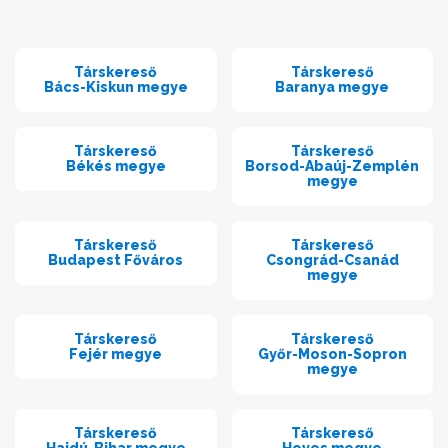
Társkereső
Társkereső
Bács-Kiskun megye
Baranya megye
Társkereső
Társkereső
Békés megye
Borsod-Abaúj-Zemplén
megye
Társkereső
Társkereső
Budapest Főváros
Csongrád-Csanád
megye
Társkereső
Társkereső
Fejér megye
Győr-Moson-Sopron
megye
Társkereső
Társkereső