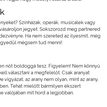
ek
ényeket? Színházak, operák, musicalek vagy
s vásároljon jegyet. Sokszorozd meg partnered
ndezvényre. Ha nem szereted az ilyesmit, még
. Egyedül mégsem tud menni!
en nőt boldoggá tesz. Figyelem! Nem könnyű
kell választani a megfelelőt. Csak aranyat
De vigyázat, az arany nem olyan, mint az arany.
yben. Tehát mielőtt bármilyen ékszert
e valójában mit hord a legjobban.