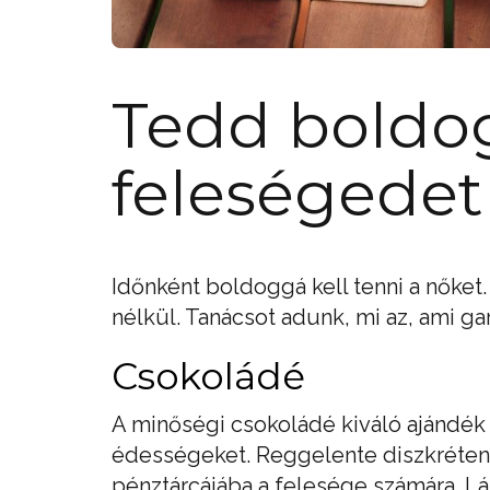
Tedd boldo
feleségedet
Időnként boldoggá kell tenni a nőket. 
nélkül. Tanácsot adunk, mi az, ami ga
Csokoládé
A minőségi csokoládé kiváló ajándék 
édességeket. Reggelente diszkréten 
pénztárcájába a felesége számára. Lát