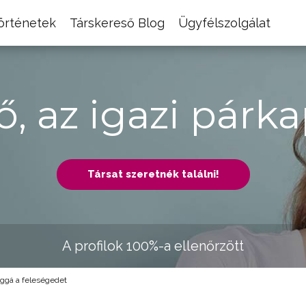
történetek
Társkereső Blog
Ügyfélszolgálat
ő, az igazi párka
Társat szeretnék találni!
A profilok 100%-a ellenőrzött
ggá a feleségedet