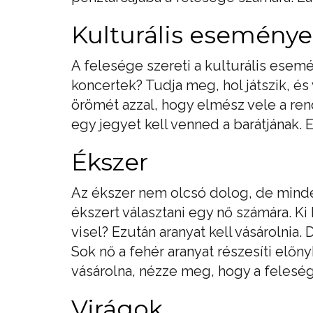
Kulturális esemény
A felesége szereti a kulturális esem
koncertek? Tudja meg, hol játszik, é
örömét azzal, hogy elmész vele a re
egy jegyet kell venned a barátjának
Ékszer
Az ékszer nem olcsó dolog, de mind
ékszert választani egy nő számára. Ki 
visel? Ezután aranyat kell vásárolnia. 
Sok nő a fehér aranyat részesíti előn
vásárolna, nézze meg, hogy a feleség
Virágok