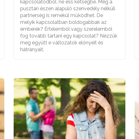
kapcsolatodból, ne ess kétségbe. Még a
pusztán észen alapuló szenvedély nélküli
partnerség is remekül működhet. De
melyik kapcsolatban boldogabbak az
emberek? Értelemből vagy szerelemből
fog tovább tartani egy kapcsolat? Nézzük
meg együtt e változatok előnyeit és
hátrányait.