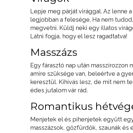
Lepje meg párját virággal. Az lenne a
legjobban a felesége. Ha nem tudod, 
megvetni. Küldj neki egy illatos virá
Látni fogja, hogy el lesz ragadtatva!
Masszázs
Egy fárasztó nap után masszírozzon m
amire szüksége van, beleértve a gyer
keresztül. Kihívás lesz, de mit nem te
édes jutalom vár rád.
Romantikus hétvég
Menjetek el és pihenjetek együtt egy
masszázsok, gőzfürdők, szaunák és e