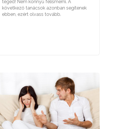
téged! Nem könnyű felismerni. A
következő tanácsok azonban segítenek
ebben, ezért olvass tovább.