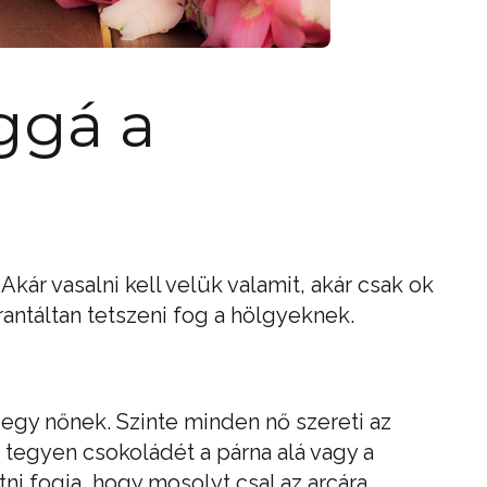
ggá a
Akár vasalni kell velük valamit, akár csak ok
rantáltan tetszeni fog a hölgyeknek.
egy nőnek. Szinte minden nő szereti az
tegyen csokoládét a párna alá vagy a
ni fogja, hogy mosolyt csal az arcára.