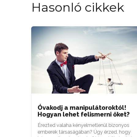
Hasonló cikkek
Óvakodj a manipulátoroktól!
Hogyan lehet felismerni őket?
Érezted valaha kényelmetlenül bizonyos
emberek társaságában? Úgy érzed, hogy