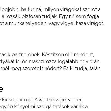
 legjobb, ha tudná, milyen virágokat szeret a
a rózsák biztosan tudják. Egy nő sem fogja
got a munkahelyeden, vagy vigyél haza virágot.
ásik partnerének. Készítsen elő mindent,
tyákat is, és masszírozza legalább egy órán
nnél meg szeretett nődért? És ki tudja, talán
e
 kicsit pár nap. A wellness hétvégén
gyéb kényelmi szolgáltatások várják a