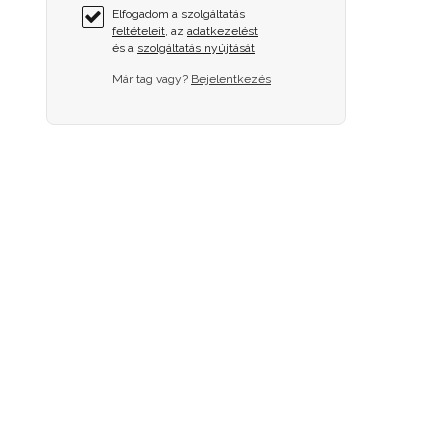
Elfogadom a szolgáltatás
feltételeit
, az
adatkezelést
és a
szolgáltatás nyújtását
Már tag vagy?
Bejelentkezés