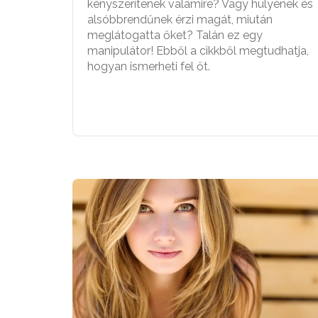
kényszerítenek valamire? Vagy hülyének és
alsóbbrendűnek érzi magát, miután
meglátogatta őket? Talán ez egy
manipulátor! Ebből a cikkből megtudhatja,
hogyan ismerheti fel őt.