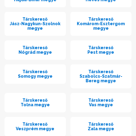
Társkereső
Társkereső
Jász-Nagykun-Szolnok
Komárom-Esztergom
megye
megye
Társkereső
Társkereső
Nógrád megye
Pest megye
Társkereső
Társkereső
Somogy megye
Szabolcs-Szatmár-
Bereg megye
Társkereső
Társkereső
Tolna megye
Vas megye
Társkereső
Társkereső
Veszprém megye
Zala megye