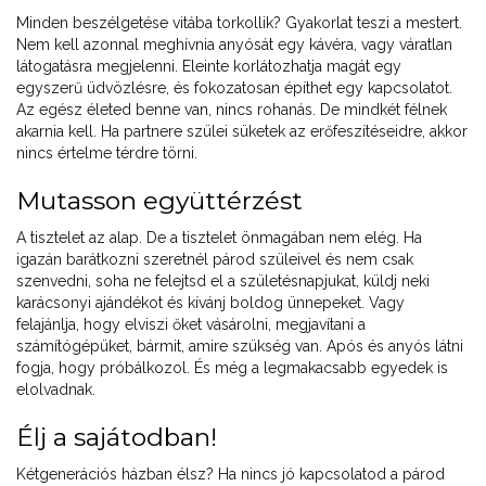
Minden beszélgetése vitába torkollik? Gyakorlat teszi a mestert.
Nem kell azonnal meghívnia anyósát egy kávéra, vagy váratlan
látogatásra megjelenni. Eleinte korlátozhatja magát egy
egyszerű üdvözlésre, és fokozatosan építhet egy kapcsolatot.
Az egész életed benne van, nincs rohanás. De mindkét félnek
akarnia kell. Ha partnere szülei süketek az erőfeszítéseidre, akkor
nincs értelme térdre törni.
Mutasson együttérzést
A tisztelet az alap. De a tisztelet önmagában nem elég. Ha
igazán barátkozni szeretnél párod szüleivel és nem csak
szenvedni, soha ne felejtsd el a születésnapjukat, küldj neki
karácsonyi ajándékot és kívánj boldog ünnepeket. Vagy
felajánlja, hogy elviszi őket vásárolni, megjavítani a
számítógépüket, bármit, amire szükség van. Após és anyós látni
fogja, hogy próbálkozol. És még a legmakacsabb egyedek is
elolvadnak.
Élj a sajátodban!
Kétgenerációs házban élsz? Ha nincs jó kapcsolatod a párod