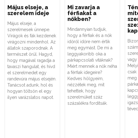
Május elseje, a
Mi zavarja a
Tén
szerelem ideje
férfiakat a
mít
nőkben?
sze
Május elseje, a
sze
Mindannyian tudjuk,
szerelmesek ünnepe.
kap
hogy a férfiak és a nők
Virágok és fák kezdenek
Bizo
időről időre nem értik
virágozni mindenhol. Az
szám
meg egymást. De mi a
állatok szaporodnak. A
szere
leggyakoribb oka a
természet örül. Hagyd,
vagy 
párkapcsolati vitáknak?
hogy magával ragadja a
Melyi
Miért mennek a nők néha
tavaszi hangulat, és hívd
csak
a férfiak idegeire?
el szerelmedet egy
meg 
Kedves hölgyeim,
randevúra május elsején.
párk
nézzétek meg, mit
Tanácsot adunk, hol és
kapc
tehettek, hogy
hogyan töltsön el egy
legg
szerelmüket száz
ilyen varázslatos napot.
igaz
százalékra fordítsák.
téved