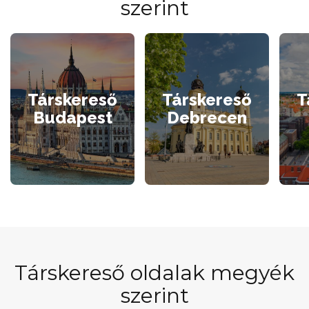
szerint
Társkereső
Társkereső
T
Budapest
Debrecen
Társkereső oldalak megyék
szerint