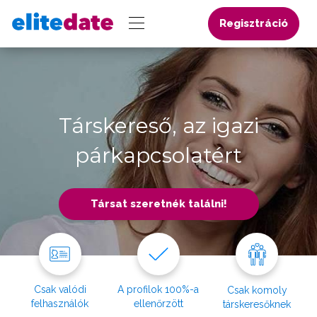
Regisztráció
Társkereső, az igazi
párkapcsolatért
Társat szeretnék találni!
Csak valódi
A profilok 100%-a
Csak komoly
felhasználók
ellenőrzött
társkeresőknek