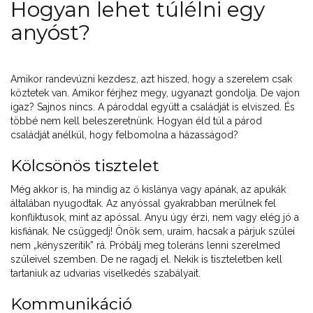
Hogyan lehet túlélni egy
anyóst?
Amikor randevúzni kezdesz, azt hiszed, hogy a szerelem csak
köztetek van. Amikor férjhez megy, ugyanazt gondolja. De vajon
igaz? Sajnos nincs. A pároddal együtt a családját is elviszed. És
többé nem kell beleszeretnünk. Hogyan éld túl a párod
családját anélkül, hogy felbomolna a házasságod?
Kölcsönös tisztelet
Még akkor is, ha mindig az ő kislánya vagy apának, az apukák
általában nyugodtak. Az anyóssal gyakrabban merülnek fel
konfliktusok, mint az apóssal. Anyu úgy érzi, nem vagy elég jó a
kisfiának. Ne csüggedj! Önök sem, uraim, hacsak a párjuk szülei
nem „kényszerítik” rá. Próbálj meg toleráns lenni szerelmed
szüleivel szemben. De ne ragadj el. Nekik is tiszteletben kell
tartaniuk az udvarias viselkedés szabályait.
Kommunikáció