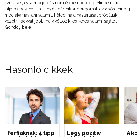
szüleivel, ez a megoldás nem éppen boldog. Minden nap
látjátok egymást, az anyós bármikor beugorhat, az após mindig
meg akar javítani valamit. Főleg, ha a háztartását próbálják
vezetni, sokkal jobb, ha kiköltözik, és keres valami sajátot.
Gondolj bele!
Hasonló cikkek
Férfiaknak: 4 tipp
Légy pozitív!
A k