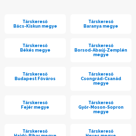
Társkereső
Társkereső
Bács-Kiskun megye
Baranya megye
Társkereső
Társkereső
Békés megye
Borsod-Abaúj-Zemplén
megye
Társkereső
Társkereső
Budapest Főváros
Csongrád-Csanád
megye
Társkereső
Társkereső
Fejér megye
Győr-Moson-Sopron
megye
Társkereső
Társkereső
Hajdú-Bihar megye
Heves megye