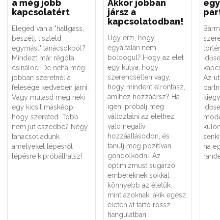
a még jobb
Akkor jobban
egy
kapcsolatért
jársz a
par
kapcsolatodban!
Eleged van a "hallgass,
Bármi
Úgy érzi, hogy
beszélj, tiszteld
szere
egyáltalán nem
egymást" tanácsokból?
tört
boldogul? Hogy az élet
Mindezt már régóta
időse
egy kutya, hogy
csinálod. De néha még
kapcs
szerencsétlen vagy,
jobban szeretnél a
Az ut
hogy mindent elrontasz,
felesége kedvében járni.
partn
amihez hozzáérsz? Ha
Vagy mutasd meg neki
kiegy
igen, próbálj meg
egy kicsit másképp,
időse
változtatni az élethez
hogy szereted. Több
mode
való negatív
nem jut eszedbe? Négy
külö
hozzáállásodon, és
tanácsot adunk,
senki
tanulj meg pozitívan
amelyeket lépésről
ha eg
gondolkodni. Az
lépésre kipróbálhatsz!
rand
optimizmust sugárzó
embereknek sokkal
könnyebb az életük,
mint azoknak, akik egész
életen át tartó rossz
hangulatban