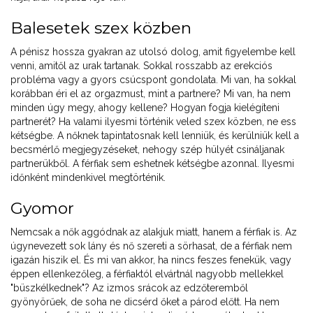
Balesetek szex közben
A pénisz hossza gyakran az utolsó dolog, amit figyelembe kell
venni, amitől az urak tartanak. Sokkal rosszabb az erekciós
probléma vagy a gyors csúcspont gondolata. Mi van, ha sokkal
korábban éri el az orgazmust, mint a partnere? Mi van, ha nem
minden úgy megy, ahogy kellene? Hogyan fogja kielégíteni
partnerét? Ha valami ilyesmi történik veled szex közben, ne ess
kétségbe. A nőknek tapintatosnak kell lenniük, és kerülniük kell a
becsmérlő megjegyzéseket, nehogy szép hülyét csináljanak
partnerükből. A férfiak sem eshetnek kétségbe azonnal. Ilyesmi
időnként mindenkivel megtörténik.
Gyomor
Nemcsak a nők aggódnak az alakjuk miatt, hanem a férfiak is. Az
úgynevezett sok lány és nő szereti a sörhasat, de a férfiak nem
igazán hiszik el. És mi van akkor, ha nincs feszes fenekük, vagy
éppen ellenkezőleg, a férfiaktól elvártnál nagyobb mellekkel
"büszkélkednek"? Az izmos srácok az edzőteremből
gyönyörűek, de soha ne dicsérd őket a párod előtt. Ha nem