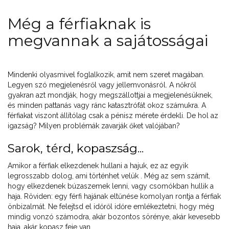
Még a férfiaknak is
megvannak a sajátosságai
Mindenki olyasmivel foglalkozik, amit nem szeret magában.
Legyen szó megjelenésről vagy jellemvonásról. A nőkről
gyakran azt mondják, hogy megszállottjai a megjelenésüknek,
és minden pattanás vagy ránc katasztrófát okoz számukra. A
férfiakat viszont állítólag csak a pénisz mérete érdekli. De hol az
igazság? Milyen problémák zavarják őket valójában?
Sarok, térd, kopaszság...
Amikor a férfiak elkezdenek hullani a hajuk, ez az egyik
legrosszabb dolog, ami történhet velük . Még az sem számít,
hogy elkezdenek búzaszemek lenni, vagy csomókban hullik a
haja. Röviden: egy férfi hajának eltűnése komolyan rontja a férfiak
önbizalmát. Ne felejtsd el időről időre emlékeztetni, hogy még
mindig vonzó számodra, akár bozontos sörénye, akár kevesebb
haja, akár kopasz feje van.