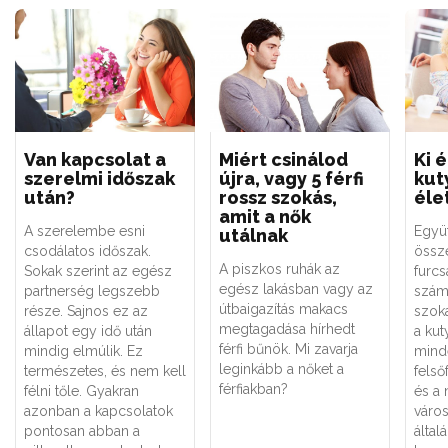
Van kapcsolat a
Miért csinálod
Ki 
szerelmi időszak
újra, vagy 5 férfi
kut
után?
rossz szokás,
éle
amit a nők
A szerelembe esni
Együt
utálnak
csodálatos időszak.
össz
A piszkos ruhák az
Sokak szerint az egész
furcs
egész lakásban vagy az
partnerség legszebb
szám
útbaigazítás makacs
része. Sajnos ez az
szok
megtagadása hírhedt
állapot egy idő után
a ku
férfi bűnök. Mi zavarja
mindig elmúlik. Ez
minde
leginkább a nőket a
természetes, és nem kell
fels
férfiakban?
félni tőle. Gyakran
és a
azonban a kapcsolatok
váro
pontosan abban a
által