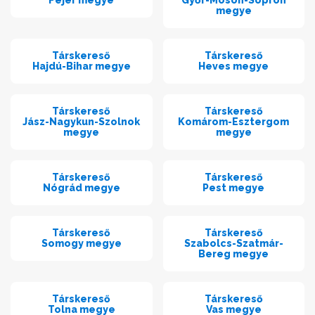
megye
Társkereső
Társkereső
Hajdú-Bihar megye
Heves megye
Társkereső
Társkereső
Jász-Nagykun-Szolnok
Komárom-Esztergom
megye
megye
Társkereső
Társkereső
Nógrád megye
Pest megye
Társkereső
Társkereső
Somogy megye
Szabolcs-Szatmár-
Bereg megye
Társkereső
Társkereső
Tolna megye
Vas megye