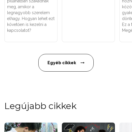
pillanatban szakadnak
hozna
meg, amikor a
közöt
legnagyobb szerelem
gyakr
elhagy. Hogyan lehet ezt
dönté
követően is kezelni a
Ez a 
kapcsolatot?
Megé
Egyéb cikkek
Legújabb cikkek