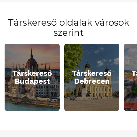
Társkereső oldalak városok
szerint
Társkereső
Társkereső
T
Budapest
Debrecen