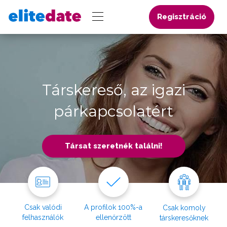
Regisztráció
Társkereső, az igazi
párkapcsolatért
Társat szeretnék találni!
Csak valódi
A profilok 100%-a
Csak komoly
felhasználók
ellenőrzött
társkeresőknek