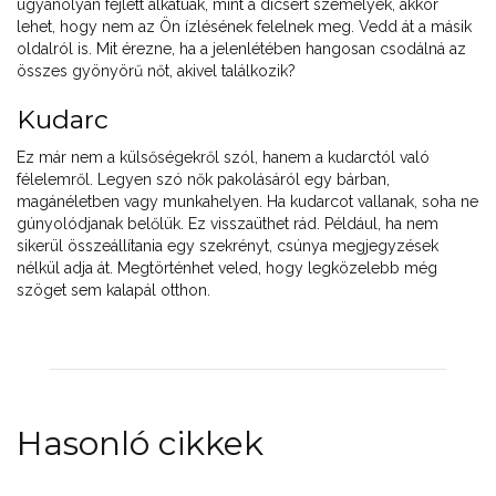
ugyanolyan fejlett alkatúak, mint a dicsért személyek, akkor
lehet, hogy nem az Ön ízlésének felelnek meg. Vedd át a másik
oldalról is. Mit érezne, ha a jelenlétében hangosan csodálná az
összes gyönyörű nőt, akivel találkozik?
Kudarc
Ez már nem a külsőségekről szól, hanem a kudarctól való
félelemről. Legyen szó nők pakolásáról egy bárban,
magánéletben vagy munkahelyen. Ha kudarcot vallanak, soha ne
gúnyolódjanak belőlük. Ez visszaüthet rád. Például, ha nem
sikerül összeállítania egy szekrényt, csúnya megjegyzések
nélkül adja át. Megtörténhet veled, hogy legközelebb még
szöget sem kalapál otthon.
Hasonló cikkek