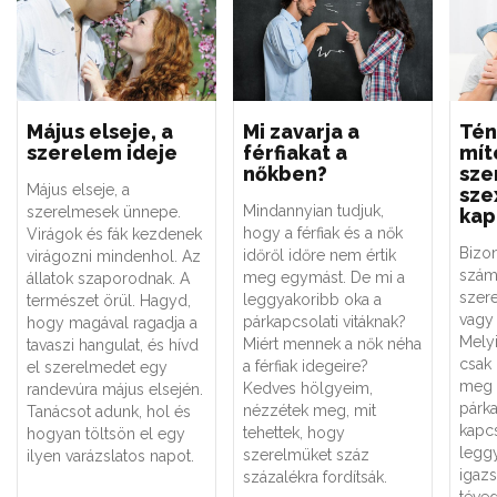
Május elseje, a
Mi zavarja a
Tén
szerelem ideje
férfiakat a
mít
nőkben?
sze
Május elseje, a
sze
Mindannyian tudjuk,
szerelmesek ünnepe.
kap
hogy a férfiak és a nők
Virágok és fák kezdenek
Bizo
időről időre nem értik
virágozni mindenhol. Az
szám
meg egymást. De mi a
állatok szaporodnak. A
szere
leggyakoribb oka a
természet örül. Hagyd,
vagy 
párkapcsolati vitáknak?
hogy magával ragadja a
Melyi
Miért mennek a nők néha
tavaszi hangulat, és hívd
csak
a férfiak idegeire?
el szerelmedet egy
meg 
Kedves hölgyeim,
randevúra május elsején.
párk
nézzétek meg, mit
Tanácsot adunk, hol és
kapc
tehettek, hogy
hogyan töltsön el egy
legg
szerelmüket száz
ilyen varázslatos napot.
igaz
százalékra fordítsák.
téved