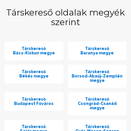
Társkereső oldalak megyék
szerint
Társkereső
Társkereső
Bács-Kiskun megye
Baranya megye
Társkereső
Társkereső
Békés megye
Borsod-Abaúj-Zemplén
megye
Társkereső
Társkereső
Budapest Főváros
Csongrád-Csanád
megye
Társkereső
Társkereső
Fejér megye
Győr-Moson-Sopron