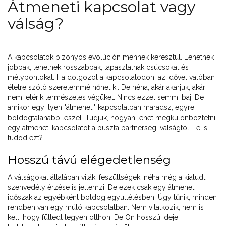
Átmeneti kapcsolat vagy
válság?
A kapcsolatok bizonyos evolúción mennek keresztül. Lehetnek
jobbak, lehetnek rosszabbak, tapasztalnak csúcsokat és
mélypontokat. Ha dolgozol a kapcsolatodon, az idővel valóban
életre szóló szerelemmé nőhet ki. De néha, akár akarjuk, akár
nem, elérik természetes végüket. Nincs ezzel semmi baj. De
amikor egy ilyen "átmeneti" kapcsolatban maradsz, egyre
boldogtalanabb leszel. Tudjuk, hogyan lehet megkülönböztetni
egy átmeneti kapcsolatot a puszta partnerségi válságtól. Te is
tudod ezt?
Hosszú távú elégedetlenség
A válságokat általában viták, feszültségek, néha még a kialudt
szenvedély érzése is jellemzi. De ezek csak egy átmeneti
időszak az egyébként boldog együttélésben. Úgy tűnik, minden
rendben van egy múló kapcsolatban. Nem vitatkozik, nem is
kell, hogy fülledt legyen otthon. De Ön hosszú ideje