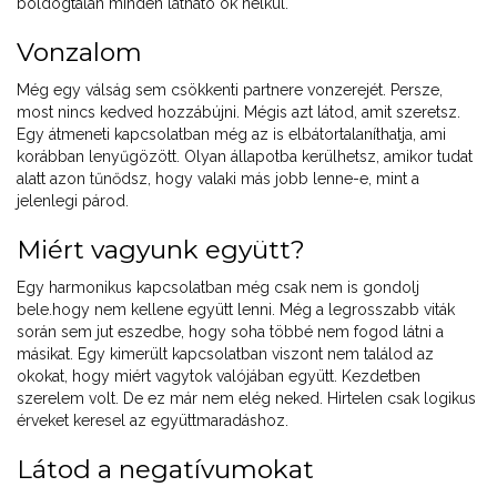
boldogtalan minden látható ok nélkül.
Vonzalom
Még egy válság sem csökkenti partnere vonzerejét. Persze,
most nincs kedved hozzábújni. Mégis azt látod, amit szeretsz.
Egy átmeneti kapcsolatban még az is elbátortalaníthatja, ami
korábban lenyűgözött. Olyan állapotba kerülhetsz, amikor tudat
alatt azon tűnődsz, hogy valaki más jobb lenne-e, mint a
jelenlegi párod.
Miért vagyunk együtt?
Egy harmonikus kapcsolatban még csak nem is gondolj
bele.hogy nem kellene együtt lenni. Még a legrosszabb viták
során sem jut eszedbe, hogy soha többé nem fogod látni a
másikat. Egy kimerült kapcsolatban viszont nem találod az
okokat, hogy miért vagytok valójában együtt. Kezdetben
szerelem volt. De ez már nem elég neked. Hirtelen csak logikus
érveket keresel az együttmaradáshoz.
Látod a negatívumokat