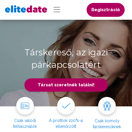
Regisztráció
Társkereső, az igazi
párkapcsolatért
Társat szeretnék találni!
Csak valódi
A profilok 100%-a
Csak komoly
felhasználók
ellenőrzött
társkeresőknek