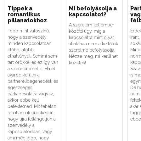
Tippek a
Mi befolyásolja a
Par
romantikus
kapcsolatot?
vag
pillanatokhoz
fél
A szerelem két ember
Több mint valószínű,
Érde
közötti ügy, míg a
hogy a szenvedély
iránt,
kapcsolatot mint olyat
minden kapcsolatban
sokái
általában nem a kettőtök
előbb-utóbb
Minde
szerelme befolyásolja.
elhalványul. Semmi sem
norm
Nézze meg, mi kerülhet
tart örökké, és ez így van
kapcs
közétek!
a szerelemmel is. Ha el
Szava
akarod kerülni a
is me
partnerelidegenedést, és
egym
egészséges
De h
párkapcsolatra vágysz,
nem 
akkor ebbe kell
félté
befektetned. Mit tehetsz
akár 
tehát annak érdekében,
függ
hogy újra fellángoljon a
ebben
szenvedély a
kapcsolatodban, vagy
ami még jobb, hogy