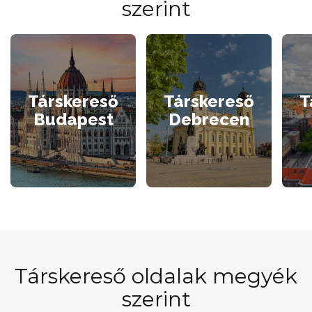
szerint
Társkereső
Társkereső
T
Budapest
Debrecen
Társkereső oldalak megyék
szerint