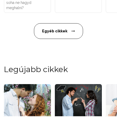
soha ne hagyd
meghalni?
Egyéb cikkek
Legújabb cikkek