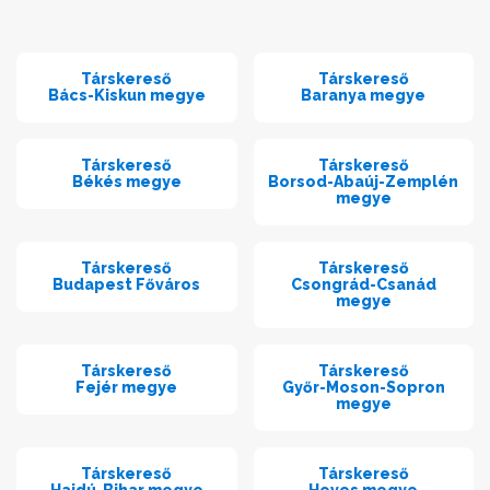
Társkereső
Társkereső
Bács-Kiskun megye
Baranya megye
Társkereső
Társkereső
Békés megye
Borsod-Abaúj-Zemplén
megye
Társkereső
Társkereső
Budapest Főváros
Csongrád-Csanád
megye
Társkereső
Társkereső
Fejér megye
Győr-Moson-Sopron
megye
Társkereső
Társkereső