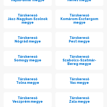
Hajdú-Bihar megye
Heves megye
Társkereső
Társkereső
Jász-Nagykun-Szolnok
Komárom-Esztergom
megye
megye
Társkereső
Társkereső
Nógrád megye
Pest megye
Társkereső
Társkereső
Somogy megye
Szabolcs-Szatmár-
Bereg megye
Társkereső
Társkereső
Tolna megye
Vas megye
Társkereső
Társkereső
Veszprém megye
Zala megye