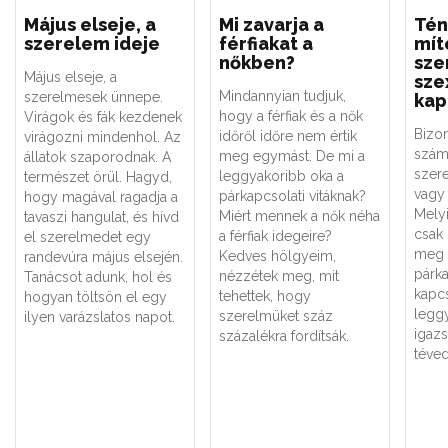
Május elseje, a
Mi zavarja a
Tén
szerelem ideje
férfiakat a
mít
nőkben?
sze
Május elseje, a
sze
Mindannyian tudjuk,
szerelmesek ünnepe.
kap
hogy a férfiak és a nők
Virágok és fák kezdenek
Bizo
időről időre nem értik
virágozni mindenhol. Az
szám
meg egymást. De mi a
állatok szaporodnak. A
szere
leggyakoribb oka a
természet örül. Hagyd,
vagy 
párkapcsolati vitáknak?
hogy magával ragadja a
Melyi
Miért mennek a nők néha
tavaszi hangulat, és hívd
csak
a férfiak idegeire?
el szerelmedet egy
meg 
Kedves hölgyeim,
randevúra május elsején.
párk
nézzétek meg, mit
Tanácsot adunk, hol és
kapc
tehettek, hogy
hogyan töltsön el egy
legg
szerelmüket száz
ilyen varázslatos napot.
igaz
százalékra fordítsák.
téved