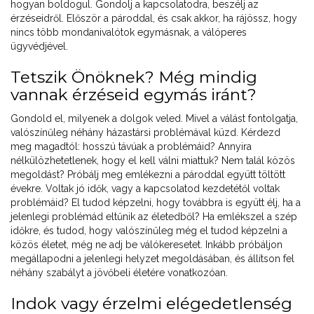
hogyan boldogul. Gondolj a kapcsolatodra, beszélj az
érzéseidről. Először a pároddal, és csak akkor, ha rájössz, hogy
nincs több mondanivalótok egymásnak, a válóperes
ügyvédjével.
Tetszik Önöknek? Még mindig
vannak érzéseid egymás iránt?
Gondold el, milyenek a dolgok veled. Mivel a válást fontolgatja,
valószínűleg néhány házastársi problémával küzd. Kérdezd
meg magadtól: hosszú távúak a problémáid? Annyira
nélkülözhetetlenek, hogy el kell válni miattuk? Nem talál közös
megoldást? Próbálj meg emlékezni a pároddal együtt töltött
évekre. Voltak jó idők, vagy a kapcsolatod kezdetétől voltak
problémáid? El tudod képzelni, hogy továbbra is együtt élj, ha a
jelenlegi problémád eltűnik az életedből? Ha emlékszel a szép
időkre, és tudod, hogy valószínűleg még el tudod képzelni a
közös életet, még ne adj be válókeresetet. Inkább próbáljon
megállapodni a jelenlegi helyzet megoldásában, és állítson fel
néhány szabályt a jövőbeli életére vonatkozóan.
Indok vagy érzelmi elégedetlenség