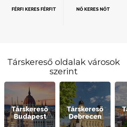
FÉRFI KERES FÉRFIT
NŐ KERES NŐT
Társkereső oldalak városok
szerint
Társkereső
Társkereső
T
Budapest
Debrecen