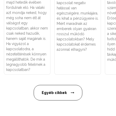
majd hetedik évében
távol
kapcsolat negatív
fordulnak elő. Ha valaki
szám
hatással van
azt mondja neked, hogy
növe
egészségére, munkájára,
még soha nem élt át
Erőse
és kihat a pénzügyeire is.
válságot egy
kapc
Miért maradnak az
kapcsolatban, akkor nem
szeri
emberek olyan gyakran
csak neked hazudik,
a sik
rosszul működő
hanem saját magának is.
tuds
kapcsolatokban? Mely
Ha vigyázol a
ilyen
kapcsolatokat érdemes
kapcsolatodra, a
hidd 
azonnal elhagyni?
nézeteltérések könnyen
távka
megállíthatók. De mik a
műkö
legnagyobb félelmek a
kapcsolatban?
Egyéb cikkek