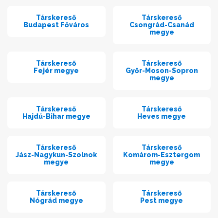
Társkereső
Társkereső
Budapest Főváros
Csongrád-Csanád
megye
Társkereső
Társkereső
Fejér megye
Győr-Moson-Sopron
megye
Társkereső
Társkereső
Hajdú-Bihar megye
Heves megye
Társkereső
Társkereső
Jász-Nagykun-Szolnok
Komárom-Esztergom
megye
megye
Társkereső
Társkereső
Nógrád megye
Pest megye