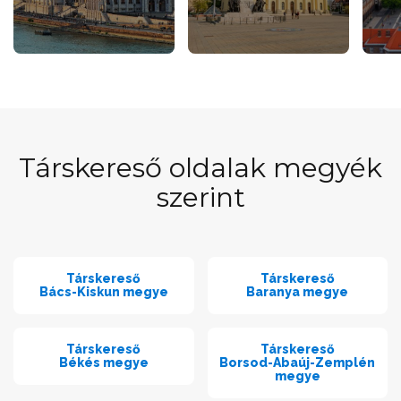
Társkereső oldalak megyék
szerint
Társkereső
Társkereső
Bács-Kiskun megye
Baranya megye
Társkereső
Társkereső
Békés megye
Borsod-Abaúj-Zemplén
megye