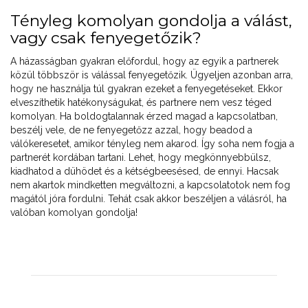
Tényleg komolyan gondolja a válást,
vagy csak fenyegetőzik?
A házasságban gyakran előfordul, hogy az egyik a partnerek
közül többször is válással fenyegetőzik. Ügyeljen azonban arra,
hogy ne használja túl gyakran ezeket a fenyegetéseket. Ekkor
elveszíthetik hatékonyságukat, és partnere nem vesz téged
komolyan. Ha boldogtalannak érzed magad a kapcsolatban,
beszélj vele, de ne fenyegetőzz azzal, hogy beadod a
válókeresetet, amikor tényleg nem akarod. Így soha nem fogja a
partnerét kordában tartani. Lehet, hogy megkönnyebbülsz,
kiadhatod a dühödet és a kétségbeesésed, de ennyi. Hacsak
nem akartok mindketten megváltozni, a kapcsolatotok nem fog
magától jóra fordulni. Tehát csak akkor beszéljen a válásról, ha
valóban komolyan gondolja!