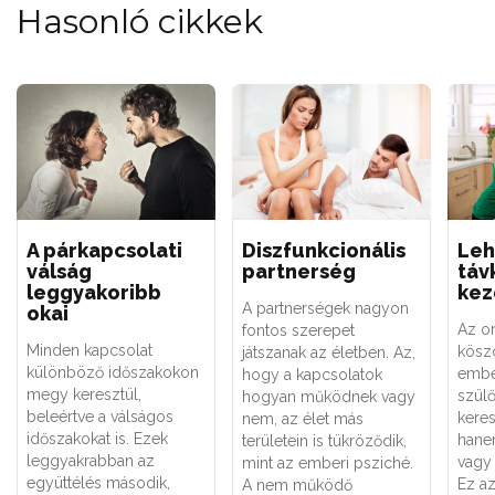
Hasonló cikkek
A párkapcsolati
Diszfunkcionális
Leh
válság
partnerség
táv
leggyakoribb
kez
A partnerségek nagyon
okai
Az on
fontos szerepet
Minden kapcsolat
kösz
játszanak az életben. Az,
különböző időszakokon
embe
hogy a kapcsolatok
megy keresztül,
szül
hogyan működnek vagy
beleértve a válságos
kere
nem, az élet más
időszakokat is. Ezek
hane
területein is tükröződik,
leggyakrabban az
vagy 
mint az emberi psziché.
együttélés második,
Ez a
A nem működő