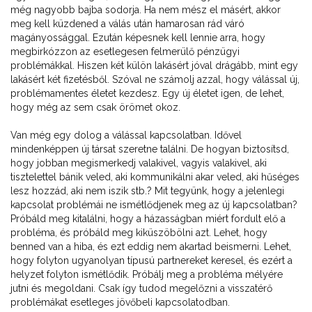
még nagyobb bajba sodorja. Ha nem mész el másért, akkor
meg kell küzdened a válás után hamarosan rád váró
magányossággal. Ezután képesnek kell lennie arra, hogy
megbirkózzon az esetlegesen felmerülő pénzügyi
problémákkal. Hiszen két külön lakásért jóval drágább, mint egy
lakásért két fizetésből. Szóval ne számolj azzal, hogy válással új,
problémamentes életet kezdesz. Egy új életet igen, de lehet,
hogy még az sem csak örömet okoz.
Van még egy dolog a válással kapcsolatban. Idővel
mindenképpen új társat szeretne találni. De hogyan biztosítsd,
hogy jobban megismerkedj valakivel, vagyis valakivel, aki
tisztelettel bánik veled, aki kommunikálni akar veled, aki hűséges
lesz hozzád, aki nem iszik stb.? Mit tegyünk, hogy a jelenlegi
kapcsolat problémái ne ismétlődjenek meg az új kapcsolatban?
Próbáld meg kitalálni, hogy a házasságban miért fordult elő a
probléma, és próbáld meg kiküszöbölni azt. Lehet, hogy
benned van a hiba, és ezt eddig nem akartad beismerni. Lehet,
hogy folyton ugyanolyan típusú partnereket keresel, és ezért a
helyzet folyton ismétlődik. Próbálj meg a probléma mélyére
jutni és megoldani. Csak így tudod megelőzni a visszatérő
problémákat esetleges jövőbeli kapcsolatodban.