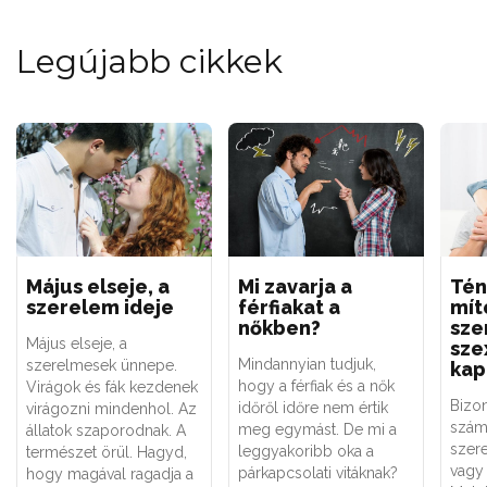
Legújabb cikkek
Május elseje, a
Mi zavarja a
Tén
szerelem ideje
férfiakat a
mít
nőkben?
sze
Május elseje, a
sze
Mindannyian tudjuk,
szerelmesek ünnepe.
kap
hogy a férfiak és a nők
Virágok és fák kezdenek
Bizo
időről időre nem értik
virágozni mindenhol. Az
szám
meg egymást. De mi a
állatok szaporodnak. A
szere
leggyakoribb oka a
természet örül. Hagyd,
vagy 
párkapcsolati vitáknak?
hogy magával ragadja a