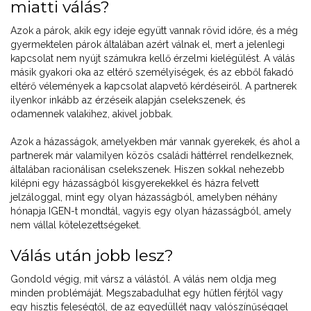
miatti válás?
Azok a párok, akik egy ideje együtt vannak rövid időre, és a még
gyermektelen párok általában azért válnak el, mert a jelenlegi
kapcsolat nem nyújt számukra kellő érzelmi kielégülést. A válás
másik gyakori oka az eltérő személyiségek, és az ebből fakadó
eltérő vélemények a kapcsolat alapvető kérdéseiről. A partnerek
ilyenkor inkább az érzéseik alapján cselekszenek, és
odamennek valakihez, akivel jobbak.
Azok a házasságok, amelyekben már vannak gyerekek, és ahol a
partnerek már valamilyen közös családi háttérrel rendelkeznek,
általában racionálisan cselekszenek. Hiszen sokkal nehezebb
kilépni egy házasságból kisgyerekekkel és házra felvett
jelzáloggal, mint egy olyan házasságból, amelyben néhány
hónapja IGEN-t mondtál, vagyis egy olyan házasságból, amely
nem vállal kötelezettségeket.
Válás után jobb lesz?
Gondold végig, mit vársz a válástól. A válás nem oldja meg
minden problémáját. Megszabadulhat egy hűtlen férjtől vagy
egy hisztis feleségtől, de az egyedüllét nagy valószínűséggel