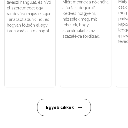
Melyi
Miért mennek a nők néha
tavaszi hangulat, és hívd
csak
a férfiak idegeire?
el szerelmedet egy
meg 
Kedves hölgyeim,
randevúra május elsején.
párk
nézzétek meg, mit
Tanácsot adunk, hol és
kapc
tehettek, hogy
hogyan töltsön el egy
legg
szerelmüket száz
ilyen varázslatos napot.
igaz
százalékra fordítsák.
téved
Egyéb cikkek