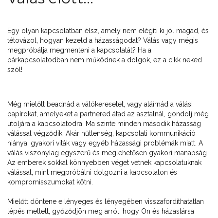
Egy olyan kapcsolatban élsz, amely nem elégíti ki jól magad, és
tétovázol, hogyan kezeld a házasságodat? Válás vagy mégis
megpróbálja megmenteni a kapcsolatát? Ha a
párkapcsolatodban nem működnek a dolgok, ez a cikk neked
szól!
Még mielőtt beadnád a válókeresetet, vagy aláírnád a válási
papírokat, amelyeket a partnered átad az asztalnál, gondolj még
utoljára a kapcsolatodra. Ma szinte minden második házasság
válással végződik. Akár hűtlenség, kapcsolati kommunikáció
hiánya, gyakori viták vagy egyéb házassági problémák miatt. A
válás viszonylag egyszerű és meglehetősen gyakori manapság.
Az emberek sokkal könnyebben véget vetnek kapcsolatuknak
válással, mint megpróbálni dolgozni a kapcsolaton és
kompromisszumokat kötni.
Mielőtt döntene e lényeges és lényegében visszafordíthatatlan
lépés mellett, győződjön meg arról, hogy Ön és házastársa