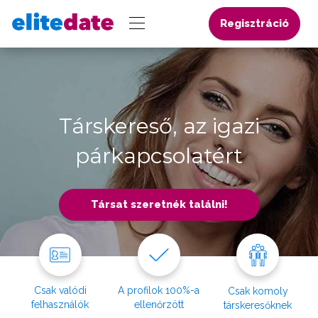
Regisztráció
Társkereső, az igazi
párkapcsolatért
Társat szeretnék találni!
Csak valódi
A profilok 100%-a
Csak komoly
felhasználók
ellenőrzött
társkeresőknek