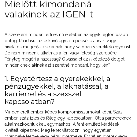
Mielőtt kimondaná
valakinek az IGEN-t
A szerelem minden férfi és nő életében az egyik legfontosabb
dolog. Ráadásul az esküvő egyfajta pecsétje annak, vagy
hivatalos megerősítése annak, hogy valóban szeretitek egymást.
De nem mindenki alkalmas a férj vagy feleség szerepére.
Tényleg megéri a házasság? Olvassa el az 5 kötelező dolgot
mindenkinek, akinek azt szeretné mondani, hogy „én”.
1. Egyetértesz a gyerekekkel, a
pénzügyekkel, a lakhatással, a
karrierrel és a szexszel
kapcsolatban?
Minden érett ember képes kompromisszumokat kötni. Száz
ember, száz ízlés és főleg egy kapcsolatban. Ott a partnereknek
alkalmazkodniuk kell egymáshoz. A fent említett kérdések
kivételt képeznek. Meg lehet vitatkozni, hogy egyetlen
gyermeke lesz-e vagy négy gyermeke. Egyetlen gyerek vagy