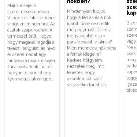
nőkben?
sze
Május elseje, a
sze
Mindannyian tudjuk,
szerelmesek ünnepe.
kap
hogy a férfiak és a nők
Virágok és fák kezdenek
Bizo
időről időre nem értik
virágozni mindenhol. Az
szám
meg egymást. De mi a
állatok szaporodnak. A
szere
leggyakoribb oka a
természet örül. Hagyd,
vagy 
párkapcsolati vitáknak?
hogy magával ragadja a
Melyi
Miért mennek a nők néha
tavaszi hangulat, és hívd
csak
a férfiak idegeire?
el szerelmedet egy
meg 
Kedves hölgyeim,
randevúra május elsején.
párk
nézzétek meg, mit
Tanácsot adunk, hol és
kapc
tehettek, hogy
hogyan töltsön el egy
legg
szerelmüket száz
ilyen varázslatos napot.
igaz
százalékra fordítsák.
téved