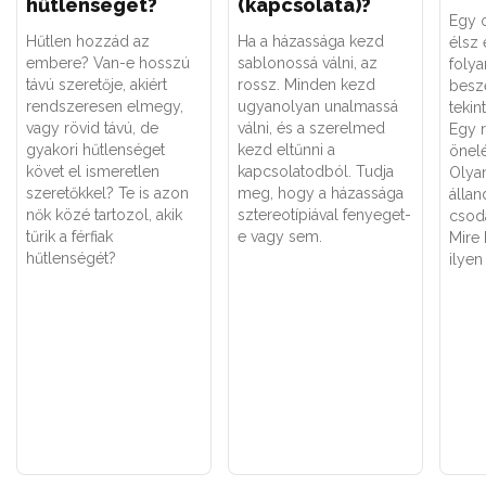
hűtlenséget?
(kapcsolata)?
Egy o
Hűtlen hozzád az
Ha a házassága kezd
élsz 
embere? Van-e hosszú
sablonossá válni, az
folya
távú szeretője, akiért
rossz. Minden kezd
besz
rendszeresen elmegy,
ugyanolyan unalmassá
tekin
vagy rövid távú, de
válni, és a szerelmed
Egy 
gyakori hűtlenséget
kezd eltűnni a
önel
követ el ismeretlen
kapcsolatodból. Tudja
Olyan
szeretőkkel? Te is azon
meg, hogy a házassága
állan
nők közé tartozol, akik
sztereotípiával fenyeget-
csodá
tűrik a férfiak
e vagy sem.
Mire 
hűtlenségét?
ilyen