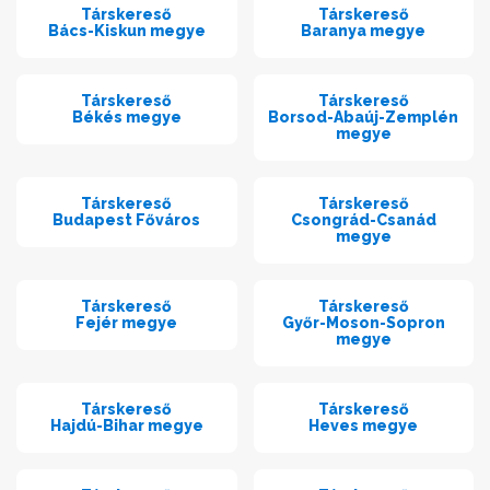
Társkereső
Társkereső
Bács-Kiskun megye
Baranya megye
Társkereső
Társkereső
Békés megye
Borsod-Abaúj-Zemplén
megye
Társkereső
Társkereső
Budapest Főváros
Csongrád-Csanád
megye
Társkereső
Társkereső
Fejér megye
Győr-Moson-Sopron
megye
Társkereső
Társkereső
Hajdú-Bihar megye
Heves megye