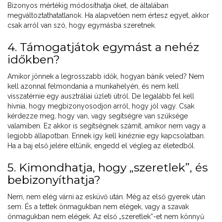
Bizonyos mértékig módosíthatja őket, de általában
megváltoztathatatlanok. Ha alapvetően nem értesz egyet, akkor
csak arról van szó, hogy egymásba szeretnek.
4. Támogatjátok egymást a nehéz
időkben?
Amikor jönnek a legrosszabb idők, hogyan bánik veled? Nem
kell azonnal felmondania a munkahelyén, és nem kell
visszatérnie egy ausztráliai üzleti útról. De legalább fel kell
hívnia, hogy megbizonyosodjon arról, hogy jól vagy. Csak
kérdezze meg, hogy van, vagy segítségre van szüksége
valamiben. Ez akkor is segítségnek számít, amikor nem vagy a
legjobb állapotban. Ennek így kell kinéznie egy kapcsolatban.
Ha a baj első jelére eltűnik, engedd el végleg az életedből.
5. Kimondhatja, hogy „szeretlek”, és
bebizonyíthatja?
Nem, nem elég várni az esküvő után. Még az első gyerek után
sem. És a tettek önmagukban nem elégek, vagy a szavak
önmagukban nem elégek. Az első „szeretlek”-et nem könnyű