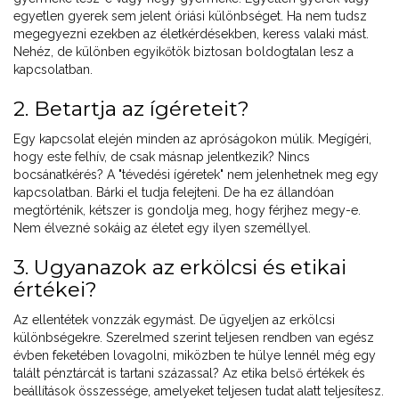
egyetlen gyerek sem jelent óriási különbséget. Ha nem tudsz
megegyezni ezekben az életkérdésekben, keress valaki mást.
Nehéz, de különben egyikőtök biztosan boldogtalan lesz a
kapcsolatban.
2. Betartja az ígéreteit?
Egy kapcsolat elején minden az apróságokon múlik. Megígéri,
hogy este felhív, de csak másnap jelentkezik? Nincs
bocsánatkérés? A "tévedési ígéretek" nem jelenhetnek meg egy
kapcsolatban. Bárki el tudja felejteni. De ha ez állandóan
megtörténik, kétszer is gondolja meg, hogy férjhez megy-e.
Nem élvezné sokáig az életet egy ilyen személlyel.
3. Ugyanazok az erkölcsi és etikai
értékei?
Az ellentétek vonzzák egymást. De ügyeljen az erkölcsi
különbségekre. Szerelmed szerint teljesen rendben van egész
évben feketében lovagolni, miközben te hülye lennél még egy
talált pénztárcát is tartani százassal? Az etika belső értékek és
beállítások összessége, amelyeket teljesen tudat alatt teljesítesz.