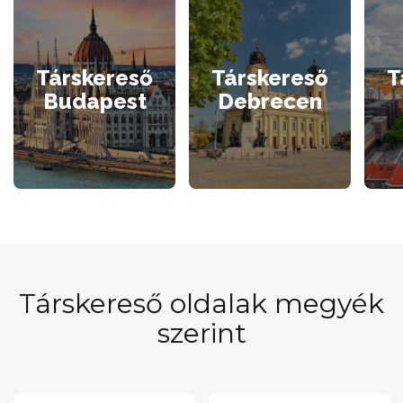
Társkereső
Társkereső
T
Budapest
Debrecen
Társkereső oldalak megyék
szerint