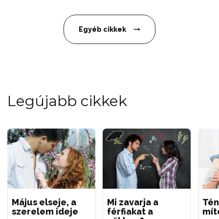
Egyéb cikkek
Legújabb cikkek
Május elseje, a
Mi zavarja a
Tén
szerelem ideje
férfiakat a
mít