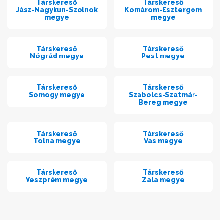
Társkereső
Társkereső
Jász-Nagykun-Szolnok
Komárom-Esztergom
megye
megye
Társkereső
Társkereső
Nógrád megye
Pest megye
Társkereső
Társkereső
Somogy megye
Szabolcs-Szatmár-
Bereg megye
Társkereső
Társkereső
Tolna megye
Vas megye
Társkereső
Társkereső
Veszprém megye
Zala megye