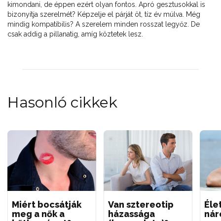
kimondani, de éppen ezért olyan fontos. Apró gesztusokkal is
bizonyítja szerelmét? Képzelje el párját öt, tíz év múlva. Még
mindig kompatibilis? A szerelem minden rosszat legyőz. De
csak addig a pillanatig, amíg köztetek lesz.
Hasonló cikkek
Miért bocsátják
Van sztereotip
Éle
meg a nők a
házassága
nár