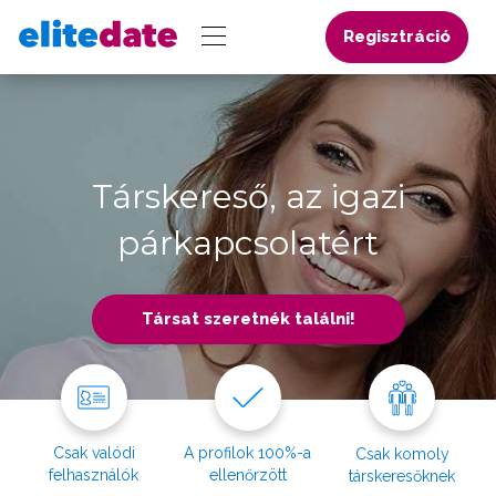
Regisztráció
Társkereső, az igazi
párkapcsolatért
Társat szeretnék találni!
Csak valódi
A profilok 100%-a
Csak komoly
felhasználók
ellenőrzött
társkeresőknek