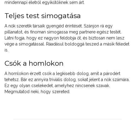
mindennapi életről egyikőtöknek sem árt.
Teljes test simogatása
A nők szeretik társaik gyengéd érintését. Szánjon rá egy
pillanatot, és finoman simogassa meg partnere egész testét.
Látni fogja, hogy ez nagyon feldobja őt, és biztosan nem lesz
vége a simogatással. Ráadásul boldoggá teszed a másik féledet
is.
Csók a homlokon
A homlokon érzett csók a legkisebb dolog, amit a párodért
tehetsz. Bár ez annyira triviális dolog, sokat jelent a nők számára.
Ez egy olyan cselekedet, amelyhez nincsenek szavak.
Megmutatod neki, hogy szereted.