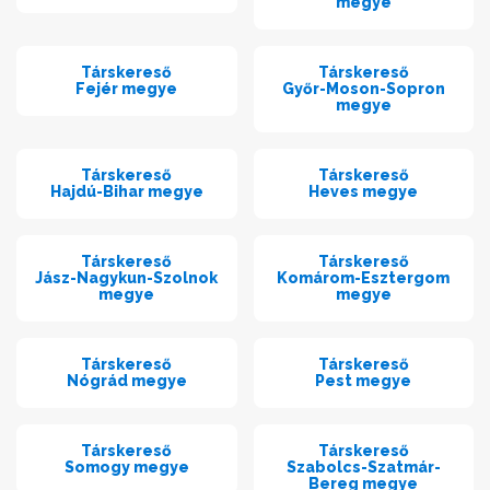
megye
Társkereső
Társkereső
Fejér megye
Győr-Moson-Sopron
megye
Társkereső
Társkereső
Hajdú-Bihar megye
Heves megye
Társkereső
Társkereső
Jász-Nagykun-Szolnok
Komárom-Esztergom
megye
megye
Társkereső
Társkereső
Nógrád megye
Pest megye
Társkereső
Társkereső
Somogy megye
Szabolcs-Szatmár-
Bereg megye