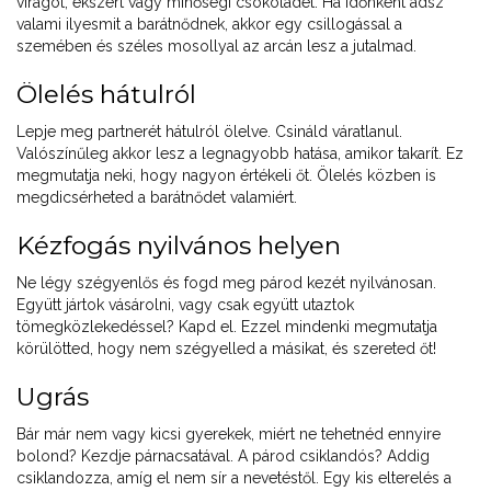
virágot, ékszert vagy minőségi csokoládét. Ha időnként adsz
valami ilyesmit a barátnődnek, akkor egy csillogással a
szemében és széles mosollyal az arcán lesz a jutalmad.
Ölelés hátulról
Lepje meg partnerét hátulról ölelve. Csináld váratlanul.
Valószínűleg akkor lesz a legnagyobb hatása, amikor takarít. Ez
megmutatja neki, hogy nagyon értékeli őt. Ölelés közben is
megdicsérheted a barátnődet valamiért.
Kézfogás nyilvános helyen
Ne légy szégyenlős és fogd meg párod kezét nyilvánosan.
Együtt jártok vásárolni, vagy csak együtt utaztok
tömegközlekedéssel? Kapd el. Ezzel mindenki megmutatja
körülötted, hogy nem szégyelled a másikat, és szereted őt!
Ugrás
Bár már nem vagy kicsi gyerekek, miért ne tehetnéd ennyire
bolond? Kezdje párnacsatával. A párod csiklandós? Addig
csiklandozza, amíg el nem sír a nevetéstől. Egy kis elterelés a