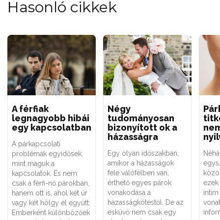
Hasonló cikkek
A férfiak
Négy
Pár
legnagyobb hibái
tudományosan
tit
egy kapcsolatban
bizonyított ok a
nem
házasságra
nyi
A párkapcsolati
Egy olyan időszakban,
Néhá
problémák egyidősek,
amikor a házasságok
egys
mint maguk a
fele válófélben van,
közöl
kapcsolatok. És nem
érthető egyes párok
ezek 
csak a férfi-nő párokban,
vonakodása a
intim
hanem ott is, ahol két úr
házasságkötéstől. De az
vonat
vagy két hölgy él együtt.
esküvő nem csak egy
infor
Emberként különbözőek