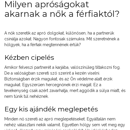
Milyen apróságokat
akarnak a nők a férfiaktól?
A nők szeretik az apró dolgokat, különösen, ha a partnerük
csinálja azokat. Nagyon fontosak számukra. Mit szeretnének a
hölgyek, ha a férfiak megtennének értük?
Kézben cipelés
Amikor felveszi partnerét a karjába, valószínűleg tiltakozni fog.
De a valóságban szereti szó szerint a kezén viselni.
Biztonságban érzik magukat, és az Ön védelme alatt érzik
magukat. Egyszerűen hercegnőnek érzi magát. Ez a
tevékenység csak azért zavarhatja, mert aggódik a súlya miatt, és
nem tűnik túl nehéznek.
Egy kis ajándék meglepetés
Minden nő szereti az apró meglepetéseket. Egyáltalán nem
nehéz választani nekik valamit. Egyetlen hölgy sem vet meg egy