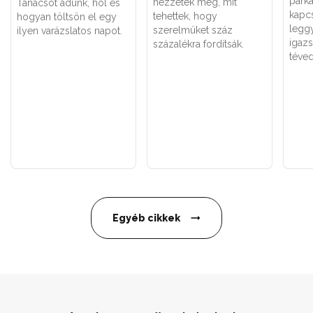
párk
nézzétek meg, mit
Tanácsot adunk, hol és
kapc
tehettek, hogy
hogyan töltsön el egy
legg
szerelmüket száz
ilyen varázslatos napot.
igaz
százalékra fordítsák.
téved
Egyéb cikkek