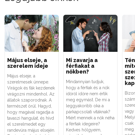
Május elseje, a
Mi zavarja a
Tén
szerelem ideje
férfiakat a
mít
nőkben?
sze
Május elseje, a
sze
Mindannyian tudjuk,
szerelmesek ünnepe.
kap
hogy a férfiak és a nők
Virágok és fák kezdenek
Bizo
időről időre nem értik
virágozni mindenhol. Az
szám
meg egymást. De mi a
állatok szaporodnak. A
szere
leggyakoribb oka a
természet örül. Hagyd,
vagy 
párkapcsolati vitáknak?
hogy magával ragadja a
Melyi
Miért mennek a nők néha
tavaszi hangulat, és hívd
csak
a férfiak idegeire?
el szerelmedet egy
meg 
Kedves hölgyeim,
randevúra május elsején.