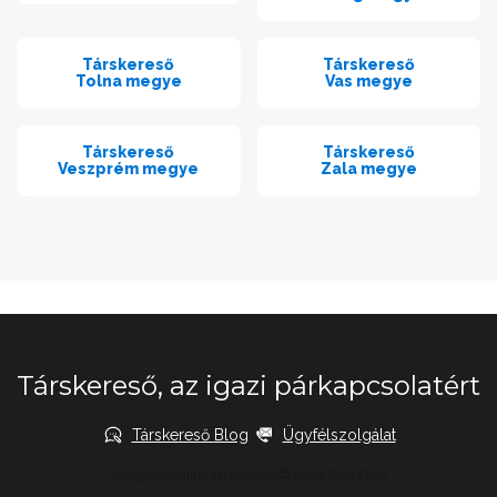
Társkereső
Társkereső
Tolna megye
Vas megye
Társkereső
Társkereső
Veszprém megye
Zala megye
Társkereső, az igazi párkapcsolatért
Társkereső Blog
Ügyfélszolgálat
A legjobb online társkereső © 2026 Elite Date