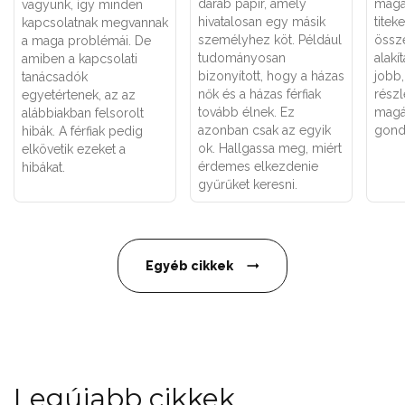
darab papír, amely
maga
vagyunk, így minden
hivatalosan egy másik
titeke
kapcsolatnak megvannak
személyhez köt. Például
össz
a maga problémái. De
tudományosan
alakí
amiben a kapcsolati
bizonyított, hogy a házas
jobb
tanácsadók
nők és a házas férfiak
részl
egyetértenek, az az
tovább élnek. Ez
magá
alábbiakban felsorolt
azonban csak az egyik
gond
hibák. A férfiak pedig
ok. Hallgassa meg, miért
elkövetik ezeket a
érdemes elkezdenie
hibákat.
gyűrűket keresni.
Egyéb cikkek
Legújabb cikkek