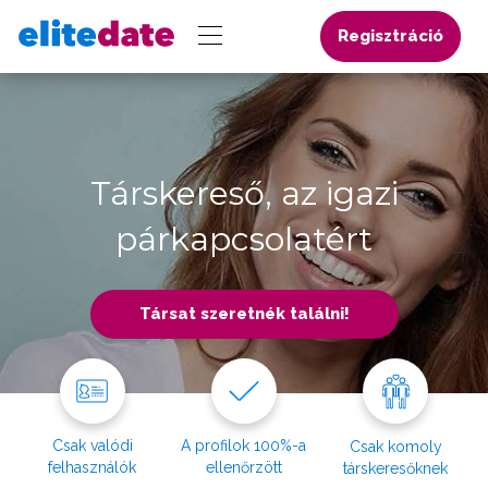
Regisztráció
Társkereső, az igazi
párkapcsolatért
Társat szeretnék találni!
Csak valódi
A profilok 100%-a
Csak komoly
felhasználók
ellenőrzött
társkeresőknek