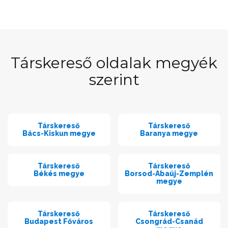
Társkereső oldalak megyék
szerint
Társkereső
Társkereső
Bács-Kiskun megye
Baranya megye
Társkereső
Társkereső
Békés megye
Borsod-Abaúj-Zemplén
megye
Társkereső
Társkereső
Budapest Főváros
Csongrád-Csanád