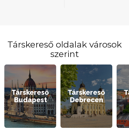
Társkereső oldalak városok
szerint
Társkereső
Társkereső
T
Budapest
Debrecen