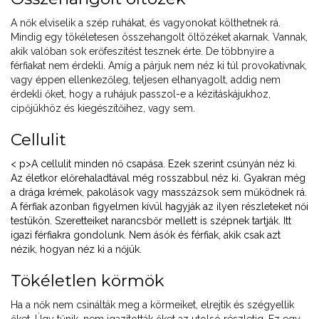
A nők elviselik a szép ruhákat, és vagyonokat költhetnek rá.
Mindig egy tökéletesen összehangolt öltözéket akarnak. Vannak,
akik valóban sok erőfeszítést tesznek érte. De többnyire a
férfiakat nem érdekli. Amíg a párjuk nem néz ki túl provokatívnak,
vagy éppen ellenkezőleg, teljesen elhanyagolt, addig nem
érdekli őket, hogy a ruhájuk passzol-e a kézitáskájukhoz,
cipőjükhöz és kiegészítőihez, vagy sem.
Cellulit
< p>A cellulit minden nő csapása. Ezek szerint csúnyán néz ki.
Az életkor előrehaladtával még rosszabbul néz ki. Gyakran még
a drága krémek, pakolások vagy masszázsok sem működnek rá.
A férfiak azonban figyelmen kívül hagyják az ilyen részleteket női
testükön. Szeretteiket narancsbőr mellett is szépnek tartják. Itt
igazi férfiakra gondolunk. Nem ásók és férfiak, akik csak azt
nézik, hogyan néz ki a nőjük.
Tökéletlen körmök
Ha a nők nem csinálták meg a körmeiket, elrejtik és szégyellik