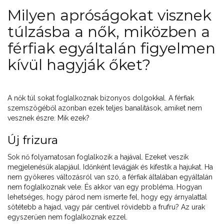
Milyen apróságokat visznek
túlzásba a nők, miközben a
férfiak egyáltalán figyelmen
kívül hagyják őket?
A nők túl sokat foglalkoznak bizonyos dolgokkal. A férfiak
szemszögéből azonban ezek teljes banalitások, amiket nem
vesznek észre. Mik ezek?
Új frizura
Sok nő folyamatosan foglalkozik a hajával. Ezeket veszik
megjelenésük alapjául. Időnként levágják és kifestik a hajukat. Ha
nem gyökeres változásról van szó, a férfiak általában egyáltalán
nem foglalkoznak vele. És akkor van egy probléma. Hogyan
lehetséges, hogy párod nem ismerte fel, hogy egy árnyalattal
sötétebb a hajad, vagy pár centivel rövidebb a frufru? Az urak
egyszerűen nem foglalkoznak ezzel.