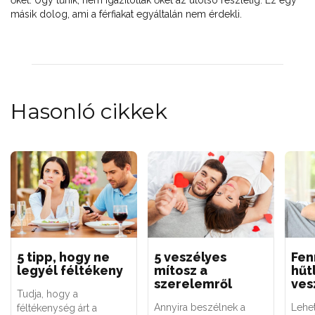
őket. Úgy tűnik, nem igazították őket az utolsó részletig. Ez egy
másik dolog, ami a férfiakat egyáltalán nem érdekli.
Hasonló cikkek
5 tipp, hogy ne
5 veszélyes
Fen
legyél féltékeny
mítosz a
hűt
szerelemről
ves
Tudja, hogy a
Annyira beszélnek a
Lehe
féltékenység árt a