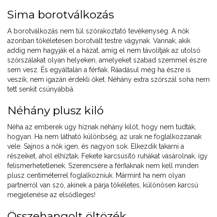
Sima borotválkozás
A borotválkozás nem túl szórakoztató tevékenység. A nők
azonban tökéletesen borotvált testre vágynak. Vannak, akik
addig nem hagyják el a házat, amíg el nem távolítják az utolsó
szőrszálakat olyan helyeken, amelyeket szabad szemmel észre
sem vesz. És egyáltalán a férfiak. Ráadásul még ha észre is
veszik, nem igazán érdekli őket. Néhány extra szőrszál soha nem
tett senkit csúnyábbá.
Néhány plusz kiló
Néha az emberek úgy híznak néhány kilót, hogy nem tudták,
hogyan. Ha nem látható különbség, az urak ne foglalkozzanak
vele. Sajnos a nők igen, és nagyon sok. Elkezdik takarni a
részeiket, ahol elhíztak. Fekete karcsúsító ruhákat vásárolnak, így
felismerhetetlenek. Szerencsére a férfiaknak nem kell minden
plusz centiméterrel foglalkozniuk. Mármint ha nem olyan
partnerről van szó, akinek a párja tökéletes, különösen karcsú
megjelenése az elsődleges!
Összehangolt öltözék