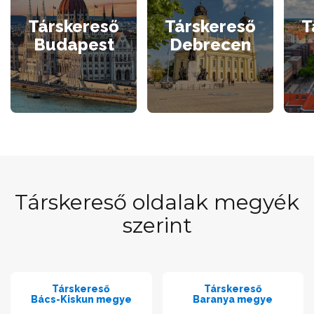
Társkereső
Társkereső
T
Budapest
Debrecen
Társkereső oldalak megyék
szerint
Társkereső
Társkereső
Bács-Kiskun megye
Baranya megye