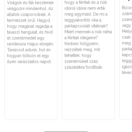
hogy a férfiak és a nők
Virágok és fák kezdenek
Bizo
időről időre nem értik
virágozni mindenhol. Az
szám
meg egymást. De mi a
állatok szaporodnak. A
szere
leggyakoribb oka a
természet örül. Hagyd,
vagy 
párkapcsolati vitáknak?
hogy magával ragadja a
Melyi
Miért mennek a nők néha
tavaszi hangulat, és hívd
csak
a férfiak idegeire?
el szerelmedet egy
meg 
Kedves hölgyeim,
randevúra május elsején.
párk
nézzétek meg, mit
Tanácsot adunk, hol és
kapc
tehettek, hogy
hogyan töltsön el egy
legg
szerelmüket száz
ilyen varázslatos napot.
igaz
százalékra fordítsák.
téved