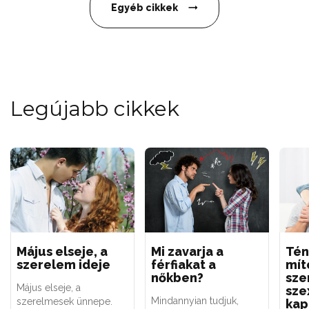
Egyéb cikkek
Legújabb cikkek
Május elseje, a
Mi zavarja a
Tén
szerelem ideje
férfiakat a
mít
nőkben?
sze
Május elseje, a
sze
Mindannyian tudjuk,
szerelmesek ünnepe.
kap