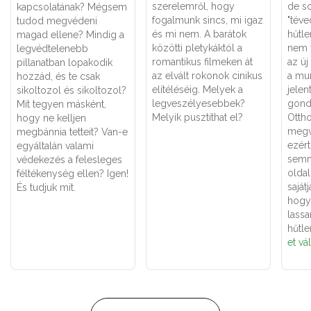
szerelemről, hogy
de so
kapcsolatának? Mégsem
fogalmunk sincs, mi igaz
"téve
tudod megvédeni
és mi nem. A barátok
hűtle
magad ellene? Mindig a
közötti pletykáktól a
nem 
legvédtelenebb
romantikus filmeken át
az új
pillanatban lopakodik
az elvált rokonok cinikus
a mu
hozzád, és te csak
elítéléséig. Melyek a
jelen
sikoltozol és sikoltozol?
legveszélyesebbek?
gondo
Mit tegyen másként,
Melyik pusztíthat el?
Otth
hogy ne kelljen
megv
megbánnia tetteit? Van-e
ezért
egyáltalán valami
semmi
védekezés a felesleges
oldal
féltékenység ellen? Igen!
saját
És tudjuk mit.
hogy
lassa
hűtl
et vá