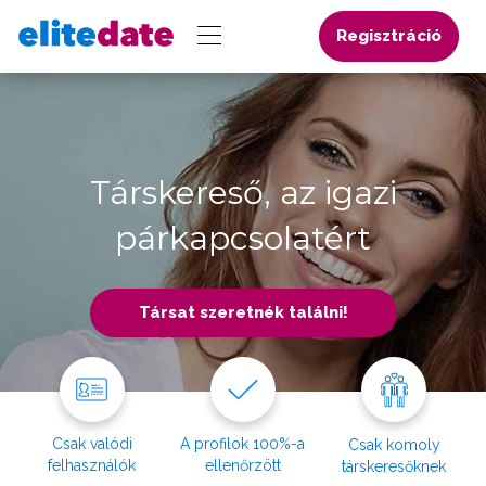
Regisztráció
Társkereső, az igazi
párkapcsolatért
Társat szeretnék találni!
Csak valódi
A profilok 100%-a
Csak komoly
felhasználók
ellenőrzött
társkeresőknek