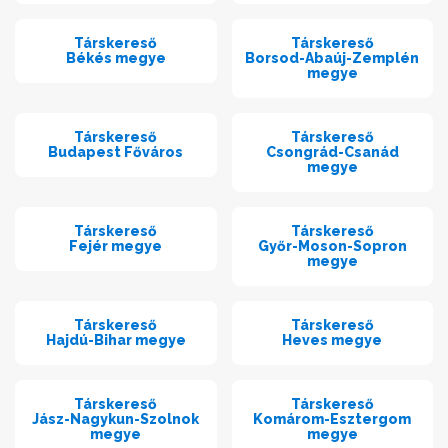
Társkereső
Társkereső
Békés megye
Borsod-Abaúj-Zemplén
megye
Társkereső
Társkereső
Budapest Főváros
Csongrád-Csanád
megye
Társkereső
Társkereső
Fejér megye
Győr-Moson-Sopron
megye
Társkereső
Társkereső
Hajdú-Bihar megye
Heves megye
Társkereső
Társkereső
Jász-Nagykun-Szolnok
Komárom-Esztergom
megye
megye