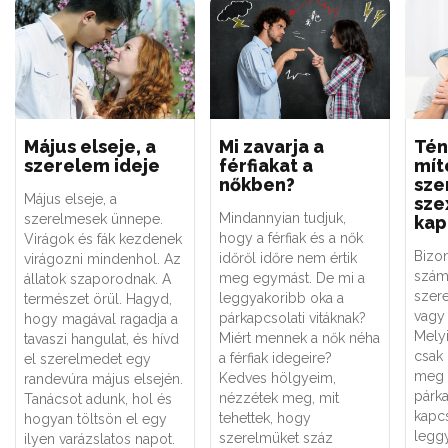
Május elseje, a
Mi zavarja a
Tén
szerelem ideje
férfiakat a
mít
nőkben?
sze
Május elseje, a
sze
Mindannyian tudjuk,
szerelmesek ünnepe.
kap
hogy a férfiak és a nők
Virágok és fák kezdenek
Bizo
időről időre nem értik
virágozni mindenhol. Az
szám
meg egymást. De mi a
állatok szaporodnak. A
szere
leggyakoribb oka a
természet örül. Hagyd,
vagy 
párkapcsolati vitáknak?
hogy magával ragadja a
Melyi
Miért mennek a nők néha
tavaszi hangulat, és hívd
csak
a férfiak idegeire?
el szerelmedet egy
meg 
Kedves hölgyeim,
randevúra május elsején.
párk
nézzétek meg, mit
Tanácsot adunk, hol és
kapc
tehettek, hogy
hogyan töltsön el egy
legg
szerelmüket száz
ilyen varázslatos napot.