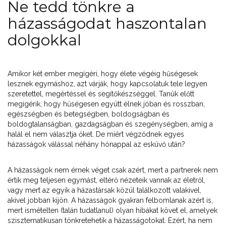
Ne tedd tönkre a
házasságodat haszontalan
dolgokkal
Amikor két ember megígéri, hogy élete végéig hűségesek
lesznek egymáshoz, azt várják, hogy kapcsolatuk tele legyen
szeretettel, megértéssel és segítőkészséggel. Tanúk előtt
megígérik, hogy hűségesen együtt élnek jóban és rosszban,
egészségben és betegségben, boldogságban és
boldogtalanságban, gazdagságban és szegénységben, amíg a
halál el nem választja őket. De miért végződnek egyes
házasságok válással néhány hónappal az esküvő után?
A házasságok nem érnek véget csak azért, mert a partnerek nem
értik meg teljesen egymást, eltérő nézeteik vannak az életről,
vagy mert az egyik a házastársak közül találkozott valakivel,
akivel jobban kijön. A házasságok gyakran felbomlanak azért is,
mert ismételten (talán tudatlanul) olyan hibákat követ el, amelyek
szisztematikusan tönkretehetik a házasságotokat. Ezért, ha nem