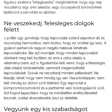
figyelsz ezekre a "kihágásaidra", megtörténhet, hogy egy nap
visszatérsz egy üres lakásba, vagy összepakolt bőröndökkel
találkozol a pároddal az ajtóban.
Ne veszekedj. felesleges dolgok
felett
< p>Bár úgy gondolja, hogy kapcsolata szilárd alapokon áll és
viszonylag harmonikus, nem biztos, hogy ez örökké így lesz. A
gyakori párharcok nagyon negatív hatással lehetnek
kapcsolatodra. Bár azt mondják, hogy minden kapcsolatot
időnként meg kell tisztítani, és erre a célra ideális a
véleménycsere, azt is figyelembe kell venni, hogy a felesleges
viták inkább tönkretehetik, semmint megerősíthetik
kapcsolatukat. Szóval ne veszekedj minden pattanásért. Ne
feledje, lehet, hogy nem mindig így van. Hasonlóképpen, nem
kell mindig az utolsó szót illetned. Egy kapcsolat a
kompromisszumokról és a partnerrel való boldogulásról szól.
Azt fogod tapasztalni, hogy ha mindketten erőfeszítéseket
tesznek, sokkal élvezetesebb lesz az életetek.
Vegyünk egy kis szabadságot