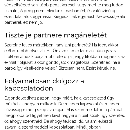
végzettséged van, több pénzt keresel, vagy mert te meg tudod
csinálni, ő pedig nem. Mindenki másban ért, és valószínűleg
ezért találtatok egymásra. Kiegészítitek egymást. Ne becsülje alá
partnerét, ez nem jó.
Tisztelje partnere magánéletét
Szeretne teljes mértékben irányítani partnerét? Ha igen, akkor
előbb-utóbb elveszíti. Ha Ön azok közé tartozik, akik éjszaka
titokban átnézik párja mobiltelefonját, vagy titokban megnézik az
e-mail fiókjukat, akkor gondoljatok magatokra. Szeretnéd, ha a
párod így viselkedne veled? Biztosan nem. Ezért kérlek, ne.
Folyamatosan dolgozz a
kapcsolatodon
Elgondolkodhatsz azon, hogy miért, ha a kapcsolatod úgy
működik, ahogyan működik. De minden kapcsolat és minden
házasság mindig szép az elején. Más szemmel látod a párodat,
megpróbálod figyelmen kívül hagyni a hibáit. Csak úgy szereted
őt, ahogy szeretnéd. De ahogy telik az idő, valami elkezdi
zavarni a szerelmeddel kapcsolatban. Minél jobban