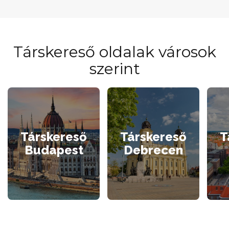
Társkereső oldalak városok
szerint
Társkereső
Társkereső
T
Budapest
Debrecen