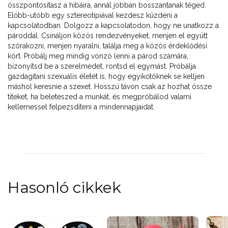
összpontosítasz a hibáira, annál jobban bosszantanak téged.
Előbb-utóbb egy sztereotípiával kezdesz küzdeni a
kapcsolatodban. Dolgozz a kapcsolatodon, hogy ne unatkozz a
pároddal. Csináljon közös rendezvényeket, menjen el együtt
szórakozni, menjen nyaralni, találja meg a közös érdeklődési
kört. Próbálj meg mindig vonzó lenni a párod számára,
bizonyítsd be a szerelmedet, rontsd el egymást. Próbálja
gazdagítani szexuális életét is, hogy egyikőtöknek se kelljen
máshol keresnie a szexet. Hosszú távon csak az hozhat össze
titeket, ha beleteszed a munkát, és megpróbálod valami
kellemessel felpezsdíteni a mindennapjaidat.
Hasonló cikkek