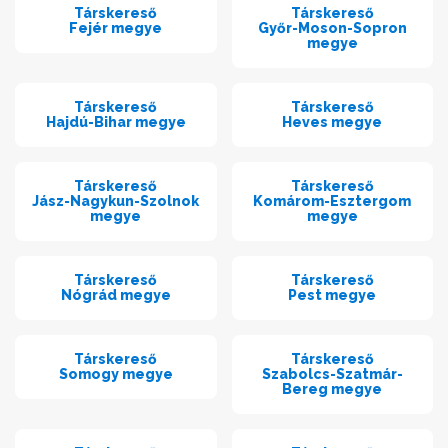
Társkereső
Társkereső
Fejér megye
Győr-Moson-Sopron
megye
Társkereső
Társkereső
Hajdú-Bihar megye
Heves megye
Társkereső
Társkereső
Jász-Nagykun-Szolnok
Komárom-Esztergom
megye
megye
Társkereső
Társkereső
Nógrád megye
Pest megye
Társkereső
Társkereső
Somogy megye
Szabolcs-Szatmár-
Bereg megye