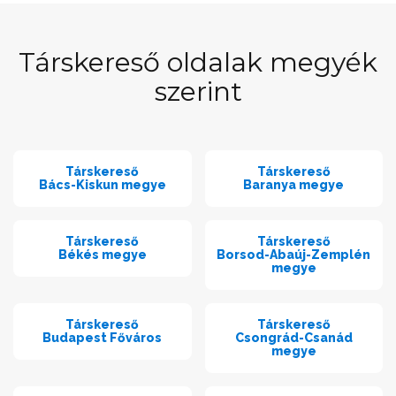
Társkereső oldalak megyék
szerint
Társkereső
Társkereső
Bács-Kiskun megye
Baranya megye
Társkereső
Társkereső
Békés megye
Borsod-Abaúj-Zemplén
megye
Társkereső
Társkereső
Budapest Főváros
Csongrád-Csanád
megye