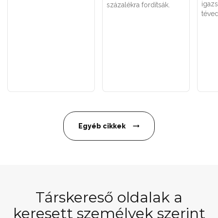
igaz
százalékra fordítsák.
téved
Egyéb cikkek
Társkereső oldalak a
keresett személyek szerint