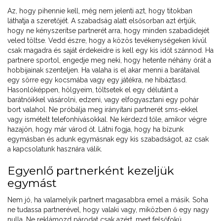
Az, hogy pihennie kell, még nem jelenti azt, hogy titokban
láthatja a szeretőjét. A szabadság alatt elsősorban azt értjük,
hogy ne kényszerítse partnerét arra, hogy minden szabadidejét
veled töltse. Vedd észre, hogy a közös tevékenységeken kívül
csak magadra és saját érdekeidre is kell egy kis időt szánnod. Ha
partnere sportol, engedje meg neki, hogy hetente néhány órát a
hobbijainak szenteljen. Ha valaha is el akar menni a barátaival
egy sörre egy kocsmába vagy egy játékra, ne hibáztasd.
Hasonlóképpen, hölgyeim, töltsetek el egy délutánt a
barátnőikkel vásárolni, edzeni, vagy elfogyasztani egy pohár
bort valahol. Ne próbálja meg irányítani partnerét sms-ekkel
vagy ismételt telefonhívásokkal. Ne kérdezd tőle, amikor végre
hazajön, hogy már várod őt. Látni fogja, hogy ha bízunk
egymásban és adunk egymásnak egy kis szabadságot, az csak
a kapcsolatunk hasznára válik.
Egyenlő partnerként kezeljük
egymást
Nem jó, ha valamelyik partnert magasabbra emel a másik. Soha
ne tudassa partnerével, hogy valaki vagy, miközben ő egy nagy
nulla. Ne reklámozd párodat csak azért, mert felsőfokú