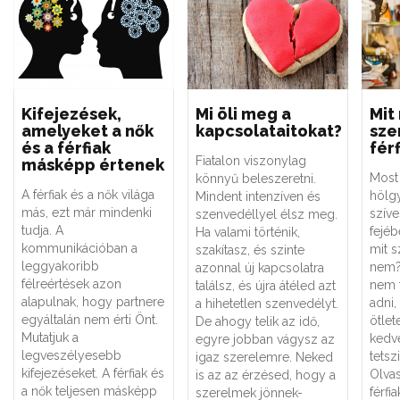
Kifejezések,
Mi öli meg a
Mit
amelyeket a nők
kapcsolataitokat?
sze
és a férfiak
fér
Fiatalon viszonylag
másképp értenek
Most
könnyű beleszeretni.
A férfiak és a nők világa
hölg
Mindent intenzíven és
más, ezt már mindenki
szíve
szenvedéllyel élsz meg.
tudja. A
fejéb
Ha valami történik,
kommunikációban a
mit s
szakítasz, és szinte
leggyakoribb
nem?
azonnal új kapcsolatra
félreértések azon
nem 
találsz, és újra átéled azt
alapulnak, hogy partnere
adni
a hihetetlen szenvedélyt.
egyáltalán nem érti Önt.
ötlet
De ahogy telik az idő,
Mutatjuk a
kedv
egyre jobban vágysz az
legveszélyesebb
tetsz
igaz szerelemre. Neked
kifejezéseket. A férfiak és
Olvas
is az az érzésed, hogy a
a nők teljesen másképp
férfi
szerelmek jönnek-