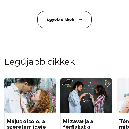
Egyéb cikkek
Legújabb cikkek
Május elseje, a
Mi zavarja a
Tén
szerelem ideje
férfiakat a
mít