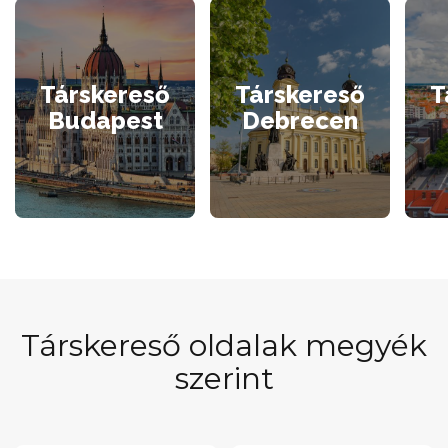
Társkereső
Társkereső
T
Budapest
Debrecen
Társkereső oldalak megyék
szerint