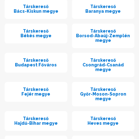
Társkereső
Társkereső
Bács-Kiskun megye
Baranya megye
Társkereső
Társkereső
Békés megye
Borsod-Abaúj-Zemplén
megye
Társkereső
Társkereső
Budapest Főváros
Csongrád-Csanád
megye
Társkereső
Társkereső
Fejér megye
Győr-Moson-Sopron
megye
Társkereső
Társkereső
Hajdú-Bihar megye
Heves megye