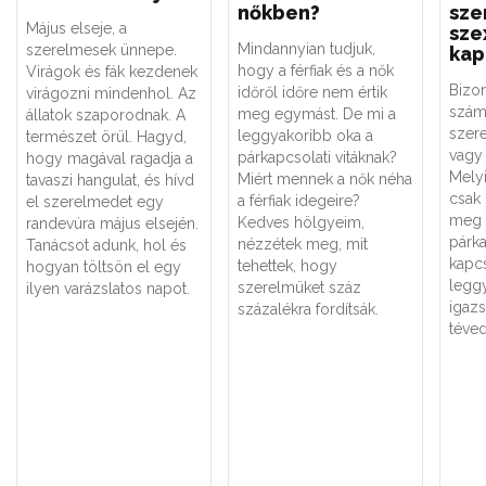
nőkben?
sze
Május elseje, a
sze
Mindannyian tudjuk,
szerelmesek ünnepe.
kap
hogy a férfiak és a nők
Virágok és fák kezdenek
Bizo
időről időre nem értik
virágozni mindenhol. Az
szám
meg egymást. De mi a
állatok szaporodnak. A
szere
leggyakoribb oka a
természet örül. Hagyd,
vagy 
párkapcsolati vitáknak?
hogy magával ragadja a
Melyi
Miért mennek a nők néha
tavaszi hangulat, és hívd
csak
a férfiak idegeire?
el szerelmedet egy
meg 
Kedves hölgyeim,
randevúra május elsején.
párk
nézzétek meg, mit
Tanácsot adunk, hol és
kapc
tehettek, hogy
hogyan töltsön el egy
legg
szerelmüket száz
ilyen varázslatos napot.
igaz
százalékra fordítsák.
téved