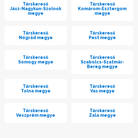
Társkereső
Társkereső
Jász-Nagykun-Szolnok
Komárom-Esztergom
megye
megye
Társkereső
Társkereső
Nógrád megye
Pest megye
Társkereső
Társkereső
Somogy megye
Szabolcs-Szatmár-
Bereg megye
Társkereső
Társkereső
Tolna megye
Vas megye
Társkereső
Társkereső
Veszprém megye
Zala megye