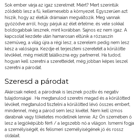
Sok ember várja az igaz szerelmét. Miért? Mert szerintük
zöldebb lesz a fű, kellemesebb a környezet. Egyszerűen azt
hiszik, hogy az életük drámaian megváltozik. Meg vannak
győződve arról, hogy párjuk az élet értelme, és vele sokkal
boldogabbak lesznek, mint korábban. Sajnos ez nem igaz. A
kapcsolat kezdete után hamarosan eltűnik a rózsaszín
szemüveg, a világ újra a régi lesz, a szerelem pedig nem lesz
kész a valóságra. Kezdje el terjeszteni szeretetét a körülötte
lévőkkel, még mielőtt találkozna egy partnerrel. Ha tudod,
hogyan kell szeretni a szeretteidet, még jobban képes leszel
szeretni a párodat.
Szeresd a párodat
Akárcsak neked, a párodnak is lesznek pozitív és negatív
tulajdonságai . Ha megtanulod szeretni magad és a körülötted
lévőket, megtanulod tisztelni a körülötted lévő összes embert,
mindennel, még a párod sem lesz kivétel. Nem kell izmos
darabnak vagy tökéletes modellnek lennie. Az Ön szemében ő
lesz a legjóképűbb férfi / a legszebb nő a világon. Ismerni fogja
a személyiségét, és felismeri személyiségének jó és rossz
oldalait.