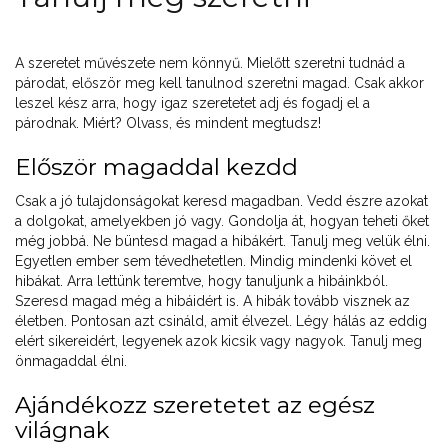
A szeretet művészete nem könnyű. Mielőtt szeretni tudnád a
párodat, először meg kell tanulnod szeretni magad. Csak akkor
leszel kész arra, hogy igaz szeretetet adj és fogadj el a
párodnak. Miért? Olvass, és mindent megtudsz!
Először magaddal kezdd
Csak a jó tulajdonságokat keresd magadban. Vedd észre azokat
a dolgokat, amelyekben jó vagy. Gondolja át, hogyan teheti őket
még jobbá. Ne büntesd magad a hibákért. Tanulj meg velük élni.
Egyetlen ember sem tévedhetetlen. Mindig mindenki követ el
hibákat. Arra lettünk teremtve, hogy tanuljunk a hibáinkból.
Szeresd magad még a hibáidért is. A hibák tovább visznek az
életben. Pontosan azt csináld, amit élvezel. Légy hálás az eddig
elért sikereidért, legyenek azok kicsik vagy nagyok. Tanulj meg
önmagaddal élni.
Ajándékozz szeretetet az egész
világnak