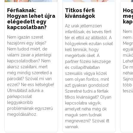
Férfiaknak:
Titkos férfi
Hog
Hogyan lehet újra
kívánságok
meg
elégedett egy
kap
Az urak jellemzően
kapcsolatban?
Nem 
infantilisak, és kevés férfi
Nem igazán szeret
nem a
tér el ettől az állítástól. A
hazajönni egy ideje?
Megm
hölgyeknek ezután sokat
Nem tudod miért, de
egyál
kell tenniük, hogy
valami zavar a jelenlegi
műkö
megértsék őket. A
kapcsolatodban? Nem
Lehe
partner főzési készsége
akarsz szakítani, mert
De me
és csillapíthatatlan
még mindig szereted a
néhán
szexuális vágya közel
párodat? Szóval mi van
Sajn
sem olyan fontos, mint
ezzel? Ne ess kétségbe!
több 
azt gyakran gondolod!
Útmutatást adunk a
teszü
Szeretné tudni a férfiak
párkapcsolat
titkos kívánságait? Olyan
leggyakoribb
kapcsolatra vágyik,
problémáinak egyszerű
amelyet néha még ők
megoldásához.
maguk sem tudnak
megnevezni? Szóval itt
vannak.