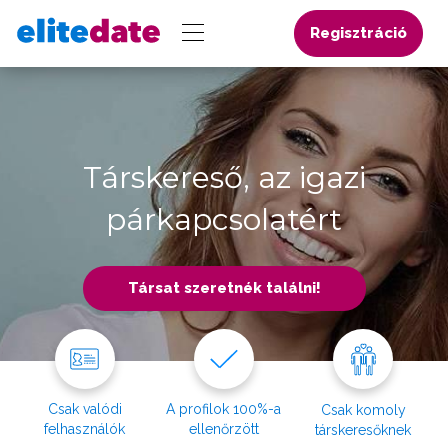
Regisztráció
Társkereső, az igazi
párkapcsolatért
Társat szeretnék találni!
Csak valódi
A profilok 100%-a
Csak komoly
felhasználók
ellenőrzött
társkeresőknek