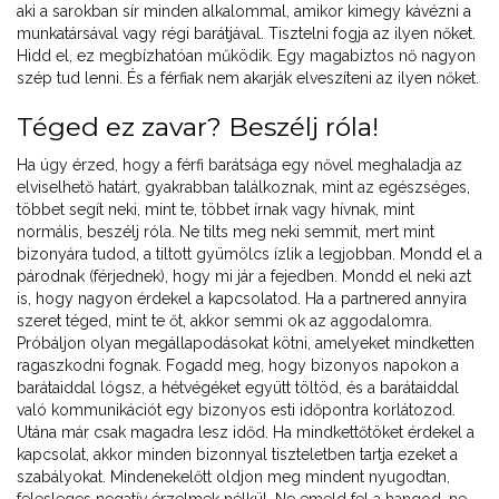
aki a sarokban sír minden alkalommal, amikor kimegy kávézni a
munkatársával vagy régi barátjával. Tisztelni fogja az ilyen nőket.
Hidd el, ez megbízhatóan működik. Egy magabiztos nő nagyon
szép tud lenni. És a férfiak nem akarják elveszíteni az ilyen nőket.
Téged ez zavar? Beszélj róla!
Ha úgy érzed, hogy a férfi barátsága egy nővel meghaladja az
elviselhető határt, gyakrabban találkoznak, mint az egészséges,
többet segít neki, mint te, többet írnak vagy hívnak, mint
normális, beszélj róla. Ne tilts meg neki semmit, mert mint
bizonyára tudod, a tiltott gyümölcs ízlik a legjobban. Mondd el a
párodnak (férjednek), hogy mi jár a fejedben. Mondd el neki azt
is, hogy nagyon érdekel a kapcsolatod. Ha a partnered annyira
szeret téged, mint te őt, akkor semmi ok az aggodalomra.
Próbáljon olyan megállapodásokat kötni, amelyeket mindketten
ragaszkodni fognak. Fogadd meg, hogy bizonyos napokon a
barátaiddal lógsz, a hétvégéket együtt töltöd, és a barátaiddal
való kommunikációt egy bizonyos esti időpontra korlátozod.
Utána már csak magadra lesz időd. Ha mindkettőtöket érdekel a
kapcsolat, akkor minden bizonnyal tiszteletben tartja ezeket a
szabályokat. Mindenekelőtt oldjon meg mindent nyugodtan,
felesleges negatív érzelmek nélkül. Ne emeld fel a hangod, ne