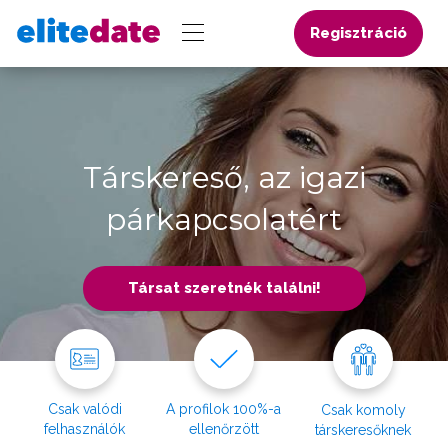
Regisztráció
Társkereső, az igazi
párkapcsolatért
Társat szeretnék találni!
Csak valódi
A profilok 100%-a
Csak komoly
felhasználók
ellenőrzött
társkeresőknek