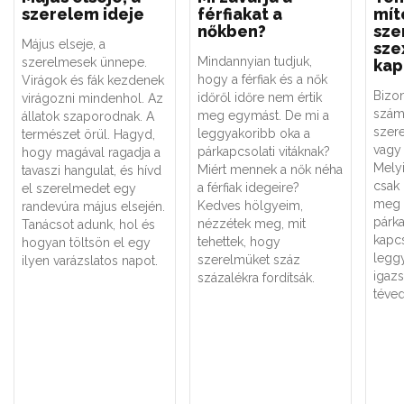
szerelem ideje
férfiakat a
mít
nőkben?
sze
Május elseje, a
sze
Mindannyian tudjuk,
szerelmesek ünnepe.
kap
hogy a férfiak és a nők
Virágok és fák kezdenek
Bizo
időről időre nem értik
virágozni mindenhol. Az
szám
meg egymást. De mi a
állatok szaporodnak. A
szere
leggyakoribb oka a
természet örül. Hagyd,
vagy 
párkapcsolati vitáknak?
hogy magával ragadja a
Melyi
Miért mennek a nők néha
tavaszi hangulat, és hívd
csak
a férfiak idegeire?
el szerelmedet egy
meg 
Kedves hölgyeim,
randevúra május elsején.
párk
nézzétek meg, mit
Tanácsot adunk, hol és
kapc
tehettek, hogy
hogyan töltsön el egy
legg
szerelmüket száz
ilyen varázslatos napot.
igaz
százalékra fordítsák.
téved