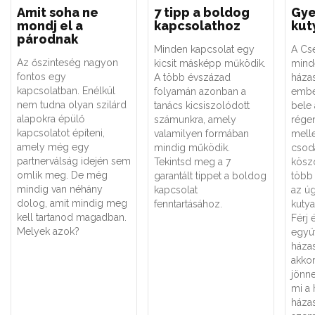
Amit soha ne
7 tipp a boldog
Gye
mondj el a
kapcsolathoz
kut
párodnak
Minden kapcsolat egy
A Cs
Az őszinteség nagyon
kicsit másképp működik.
mind
fontos egy
A több évszázad
házas
kapcsolatban. Enélkül
folyamán azonban a
embe
nem tudna olyan szilárd
tanács kicsiszolódott
bele 
alapokra épülő
számunkra, amely
régen
kapcsolatot építeni,
valamilyen formában
melle
amely még egy
mindig működik.
csod
partnerválság idején sem
Tekintsd meg a 7
kösz
omlik meg. De még
garantált tippet a boldog
több
mindig van néhány
kapcsolat
az ú
dolog, amit mindig meg
fenntartásához.
kutya
kell tartanod magadban.
Férj 
Melyek azok?
együ
háza
akkor
jönne
mi a
háza