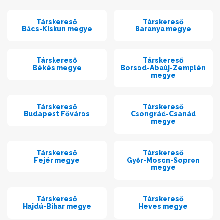
Társkereső
Társkereső
Bács-Kiskun megye
Baranya megye
Társkereső
Társkereső
Békés megye
Borsod-Abaúj-Zemplén
megye
Társkereső
Társkereső
Budapest Főváros
Csongrád-Csanád
megye
Társkereső
Társkereső
Fejér megye
Győr-Moson-Sopron
megye
Társkereső
Társkereső
Hajdú-Bihar megye
Heves megye