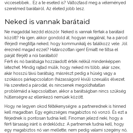
viccesebbek... Ez a te eseted is? Változtasd meg a véleményed
szerelmed barátairól. Az életed jobb lesz.
Neked is vannak barátaid
Ne magaddal kezdd először. Neked is vannak férfiak a barátaid
között? Ha igen, akkor gondold át, hogyan reagálnál, ha a párod
(férjed) megtiltja neked, hogy kommunikálj és találkozz vele. Jól
éreznéd magad ezzel? Határozottan igen! Emiatt ne tiltsa el
párját (férjét) a női barátaitól!
Férfi és nő barátsága hozzáadott érték nélkül mindenképpen
létezhet. Mindig rajtad múlik, hogy neked mi több, akár szex,
akár hosszú távú barátság, másrészt pedig a hűség vagy a
szokásos párkapcsolaton (házasságon) kívüli szexuális élvezet.
Ha szereted a párodat, és nincsenek megoldhatatlan
problémáid a kapcsolatban, akkor a barátságban nincs szükség
hűtlenségre az ellenkező neműek között.
Hogy ne legyen okod féltékenységre. a partnerednek is hinned
kell magadban. Egy egészséges magabiztos nő vonzó. És ezt a
férjednek is pontosan tudnia kell. Finoman jelezd neki, hogy a
férfi társaság iránt is érdeklődsz. A partnernek tudnia kell, hogy
egy magabiztos nő van mellette, nem pedig valami szegény nő,