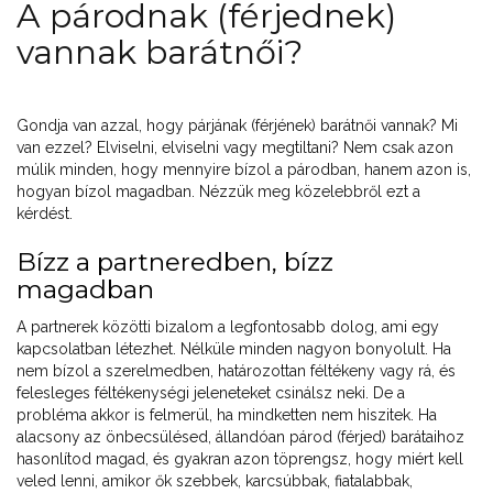
A párodnak (férjednek)
vannak barátnői?
Gondja van azzal, hogy párjának (férjének) barátnői vannak? Mi
van ezzel? Elviselni, elviselni vagy megtiltani? Nem csak azon
múlik minden, hogy mennyire bízol a párodban, hanem azon is,
hogyan bízol magadban. Nézzük meg közelebbről ezt a
kérdést.
Bízz a partneredben, bízz
magadban
A partnerek közötti bizalom a legfontosabb dolog, ami egy
kapcsolatban létezhet. Nélküle minden nagyon bonyolult. Ha
nem bízol a szerelmedben, határozottan féltékeny vagy rá, és
felesleges féltékenységi jeleneteket csinálsz neki. De a
probléma akkor is felmerül, ha mindketten nem hiszitek. Ha
alacsony az önbecsülésed, állandóan párod (férjed) barátaihoz
hasonlítod magad, és gyakran azon töprengsz, hogy miért kell
veled lenni, amikor ők szebbek, karcsúbbak, fiatalabbak,