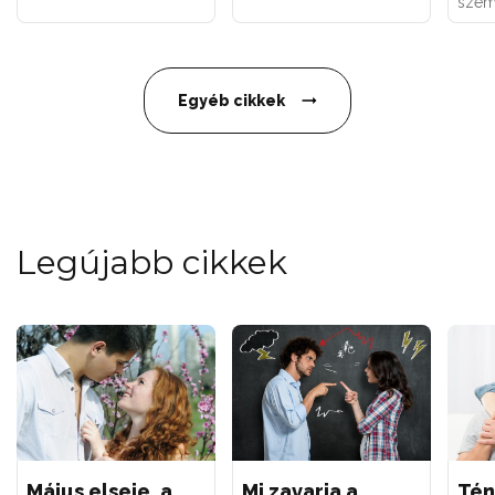
szem
Egyéb cikkek
Legújabb cikkek
Május elseje, a
Mi zavarja a
Tén