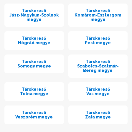
Társkereső
Társkereső
Jász-Nagykun-Szolnok
Komárom-Esztergom
megye
megye
Társkereső
Társkereső
Nógrád megye
Pest megye
Társkereső
Társkereső
Somogy megye
Szabolcs-Szatmár-
Bereg megye
Társkereső
Társkereső
Tolna megye
Vas megye
Társkereső
Társkereső
Veszprém megye
Zala megye