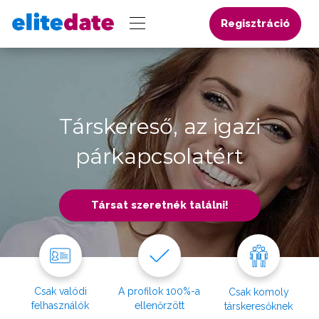
Regisztráció
Társkereső, az igazi
párkapcsolatért
Társat szeretnék találni!
Csak valódi
A profilok 100%-a
Csak komoly
felhasználók
ellenőrzött
társkeresőknek