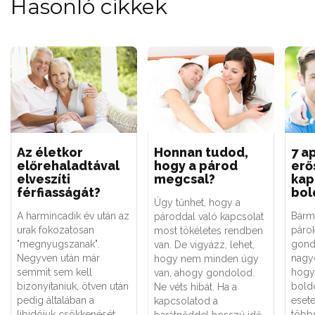
Hasonló cikkek
Az életkor
Honnan tudod,
7 a
előrehaladtával
hogy a párod
erős
elveszíti
megcsal?
kap
férfiasságát?
bol
Úgy tűnhet, hogy a
A harmincadik év után az
Bármi
pároddal való kapcsolat
urak fokozatosan
párok
most tökéletes rendben
"megnyugszanak".
gond
van. De vigyázz, lehet,
Negyven után már
nagyo
hogy nem minden úgy
semmit sem kell
hogy 
van, ahogy gondolod.
bizonyítaniuk, ötven után
bold
Ne véts hibát. Ha a
pedig általában a
eset
kapcsolatod a
libidójuk csökkenését
több