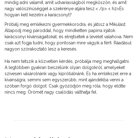
mindig adni valamit, amit udvariasságból megköszön, és amit
nagy valószínűséggel a szekrénye aljára tesz.< /p> < h2>És
hogyan kell kezelni a karácsonyt?
Próbálj meg emlékezni gyermekkorodra, és játssz a Mikulást.
Állapodj meg pároddal, hogy mindketten papírra írjátok
karácsonyi kívánságaitokat, és elrejtsétek a levelet valahova. Nem
csak azt fogja tudni, hogy pontosan mire vágyik a férfi. Ráadásul
nagyon szórakoztató lesz a keresés.
Ha nem tetszik a közvetlen kérdés, próbálja meg meghallgatni.
A legtöbben gyakran beszélünk olyan dolgokról, amelyeket
szívesen vásárolnánk vagy kipróbálnánk. És ha emlékszel erre a
kívánságra, semmi sem egyszerűbb, mint ajándékba venni a
szóban forgó dolgot. Csak győződjön meg róla, hogy előtte
nincs meg. Örömét nagy csalódás válthatja fel.