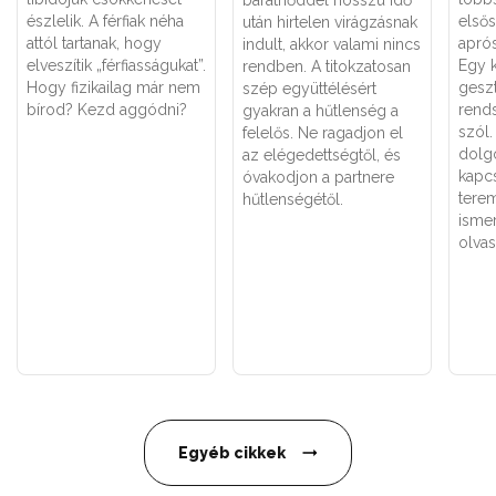
barátnőddel hosszú idő
észlelik. A férfiak néha
első
után hirtelen virágzásnak
attól tartanak, hogy
apró
indult, akkor valami nincs
elveszítik „férfiasságukat”.
Egy 
rendben. A titokzatosan
Hogy fizikailag már nem
gesz
szép együttélésért
bírod? Kezd aggódni?
rends
gyakran a hűtlenség a
szól.
felelős. Ne ragadjon el
dolg
az elégedettségtől, és
kapc
óvakodjon a partnere
tere
hűtlenségétől.
ismer
olvas
Egyéb cikkek