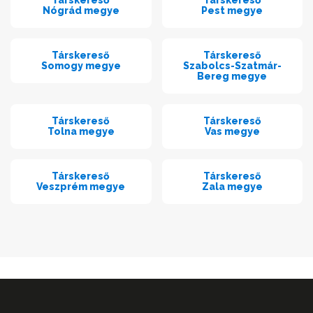
Társkereső
Társkereső
Nógrád megye
Pest megye
Társkereső
Társkereső
Somogy megye
Szabolcs-Szatmár-
Bereg megye
Társkereső
Társkereső
Tolna megye
Vas megye
Társkereső
Társkereső
Veszprém megye
Zala megye