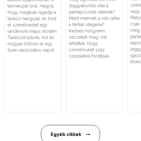
szere
leggyakoribb oka a
természet örül. Hagyd,
vagy 
párkapcsolati vitáknak?
hogy magával ragadja a
Melyi
Miért mennek a nők néha
tavaszi hangulat, és hívd
csak
a férfiak idegeire?
el szerelmedet egy
meg 
Kedves hölgyeim,
randevúra május elsején.
párk
nézzétek meg, mit
Tanácsot adunk, hol és
kapc
tehettek, hogy
hogyan töltsön el egy
legg
szerelmüket száz
ilyen varázslatos napot.
igaz
százalékra fordítsák.
téved
Egyéb cikkek