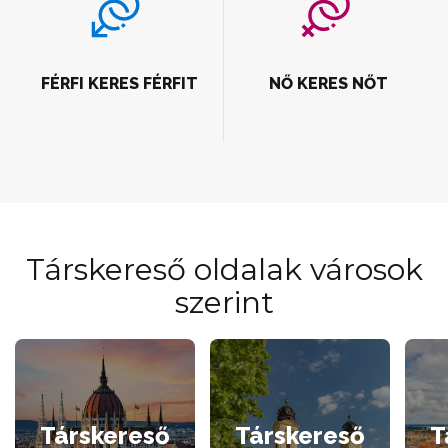
FÉRFI KERES FÉRFIT
NŐ KERES NŐT
Társkereső oldalak városok
szerint
Társkereső
Társkereső
T