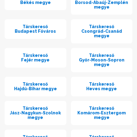
Békés megye
Borsod-Abaúj-Zemplén
megye
Társkereső
Társkereső
Budapest Főváros
Csongrád-Csanád
megye
Társkereső
Társkereső
Fejér megye
Győr-Moson-Sopron
megye
Társkereső
Társkereső
Hajdú-Bihar megye
Heves megye
Társkereső
Társkereső
Jász-Nagykun-Szolnok
Komárom-Esztergom
megye
megye