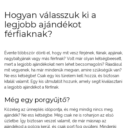
Hogyan válasszuk ki a
legjobb ajándékot
férfiaknak?
Évente többször dönti el, hogy mit vesz férjének, fiának, apjának,
nagybátyjának vagy más férfinak? Volt már olyan kétségbeesett,
mert a legjobb ajándékokat nem lehet becsomagolni? Ráadásul
mit vegyenek, ha már mindenük megvan, amire szükségük van?
Ne ess kétségbe! Csak egy kis türelem kell hozzá, és biztosan
kitalál valamit. Egy kis útmutatót hozunk, amely segít kiválasztani
a legjobb ajándékot a férfinak.
Még egy porgyűjtő?
Közeleg az ünneplés időpontja, és még mindig nincs meg.
ajándék? Ne ess kétségbe. Még csak ne is rohanjon az első
üzletbe. Így biztosan veszel valamit, de már másnap az
ajándékod a polcra kerül, és csak port fog gyűjteni. Mindenki