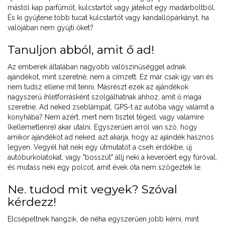
mástól kap parfümöt, kulcstartót vagy játékot egy madárboltból.
És ki gyűjtene több tucat kulcstartót vagy kandallópárkányt, ha
valójában nem gyűjti őket?
Tanuljon abból, amit ő ad!
Az emberek általában nagyobb valószínűséggel adnak
ajándékot, mint szeretné, nem a címzett. Ez már csak így van és
nem tudsz ellene mit tenni. Másrészt ezek az ajándékok
nagyszerű ihletforrásként szolgálhatnak ahhoz, amit ő maga
szeretne. Ad neked zseblámpát, GPS-t az autóba vagy valamit a
konyhába? Nem azért, mert nem tisztel téged, vagy valamire
(kellemetlenre) akar utalni. Egyszerűen arról van szó, hogy
amikor ajándékot ad neked, azt akarja, hogy az ajándék hasznos
legyen. Vegyél hát neki egy útmutatót a cseh erdőkbe, új
autóburkolatokat, vagy "bosszút" állj neki a keverőért egy fúróval,
és mutass neki egy polcot, amit évek óta nem szögeztek le.
Ne. tudod mit vegyek? Szóval
kérdezz!
Elcsépeltnek hangzik, de néha egyszerűen jobb kérni, mint