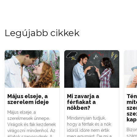
Legújabb cikkek
Május elseje, a
Mi zavarja a
Tén
szerelem ideje
férfiakat a
mít
nőkben?
sze
Május elseje, a
sze
Mindannyian tudjuk,
szerelmesek ünnepe.
kap
hogy a férfiak és a nők
Virágok és fák kezdenek
Bizo
időről időre nem értik
virágozni mindenhol. Az
szám
meg egymást. De mi a
állatok szaporodnak. A