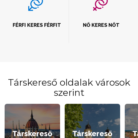
FÉRFI KERES FÉRFIT
NŐ KERES NŐT
Társkereső oldalak városok
szerint
Társkereső
Társkereső
T