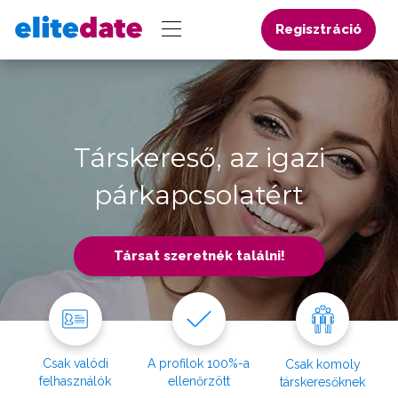
Regisztráció
Társkereső, az igazi
párkapcsolatért
Társat szeretnék találni!
Csak valódi
A profilok 100%-a
Csak komoly
felhasználók
ellenőrzött
társkeresőknek