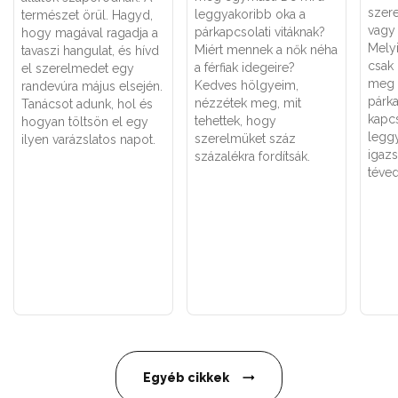
szere
leggyakoribb oka a
természet örül. Hagyd,
vagy 
párkapcsolati vitáknak?
hogy magával ragadja a
Melyi
Miért mennek a nők néha
tavaszi hangulat, és hívd
csak
a férfiak idegeire?
el szerelmedet egy
meg 
Kedves hölgyeim,
randevúra május elsején.
párk
nézzétek meg, mit
Tanácsot adunk, hol és
kapc
tehettek, hogy
hogyan töltsön el egy
legg
szerelmüket száz
ilyen varázslatos napot.
igaz
százalékra fordítsák.
téved
Egyéb cikkek