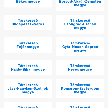
Békés megye
Borsod-Abaúj-Zemplén
megye
Társkereső
Társkereső
Budapest Főváros
Csongrád-Csanád
megye
Társkereső
Társkereső
Fejér megye
Győr-Moson-Sopron
megye
Társkereső
Társkereső
Hajdú-Bihar megye
Heves megye
Társkereső
Társkereső
Jász-Nagykun-Szolnok
Komárom-Esztergom
megye
megye
Társkereső
Társkereső