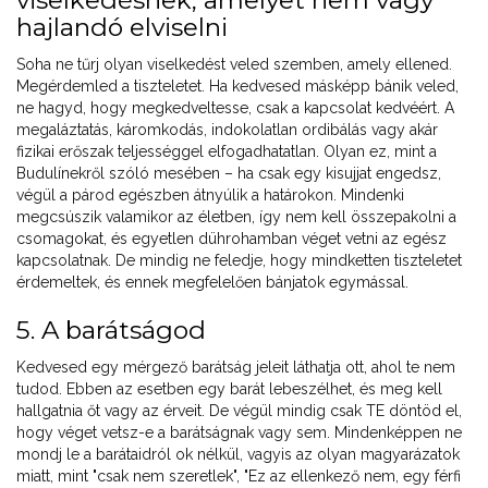
viselkedésnek, amelyet nem vagy
hajlandó elviselni
Soha ne tűrj olyan viselkedést veled szemben, amely ellened.
Megérdemled a tiszteletet. Ha kedvesed másképp bánik veled,
ne hagyd, hogy megkedveltesse, csak a kapcsolat kedvéért. A
megaláztatás, káromkodás, indokolatlan ordibálás vagy akár
fizikai erőszak teljességgel elfogadhatatlan. Olyan ez, mint a
Budulínekről szóló mesében – ha csak egy kisujjat engedsz,
végül a párod egészben átnyúlik a határokon. Mindenki
megcsúszik valamikor az életben, így nem kell összepakolni a
csomagokat, és egyetlen dührohamban véget vetni az egész
kapcsolatnak. De mindig ne feledje, hogy mindketten tiszteletet
érdemeltek, és ennek megfelelően bánjatok egymással.
5. A barátságod
Kedvesed egy mérgező barátság jeleit láthatja ott, ahol te nem
tudod. Ebben az esetben egy barát lebeszélhet, és meg kell
hallgatnia őt vagy az érveit. De végül mindig csak TE döntöd el,
hogy véget vetsz-e a barátságnak vagy sem. Mindenképpen ne
mondj le a barátaidról ok nélkül, vagyis az olyan magyarázatok
miatt, mint "csak nem szeretlek", "Ez az ellenkező nem, egy férfi