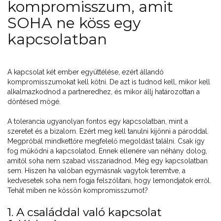
kompromisszum, amit
SOHA ne köss egy
kapcsolatban
A kapcsolat két ember együttélése, ezért állandó
kompromisszumokat kell kötni. De azt is tudnod kell, mikor kell
alkalmazkodnod a partneredhez, és mikor állj határozottan a
döntésed mögé.
A tolerancia ugyanolyan fontos egy kapcsolatban, mint a
szeretet és a bizalom. Ezért meg kell tanulni kijönni a pároddal.
Megpróbál mindkettőre megfelelő megoldást találni. Csak így
fog működni a kapcsolatod. Ennek ellenére van néhány dolog,
amitől soha nem szabad visszariadnod. Még egy kapcsolatban
sem. Hiszen ha valóban egymásnak vagytok teremtve, a
kedvesetek soha nem fogja felszólítani, hogy lemondjatok erről.
Tehát miben ne kössön kompromisszumot?
1. A családdal való kapcsolat