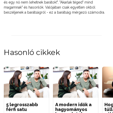
és egy nő nem lehetnek barátok!", "Akarlak téged" mind
magamnak" és hasonlók. Valójában csak egyetlen okból
beszéljenek a barátságról - ez a barátság mérgező számodra.
Hasonló cikkek
5 legrosszabb
A modern idők a
Hog
férfi satu
hagyományos
túl