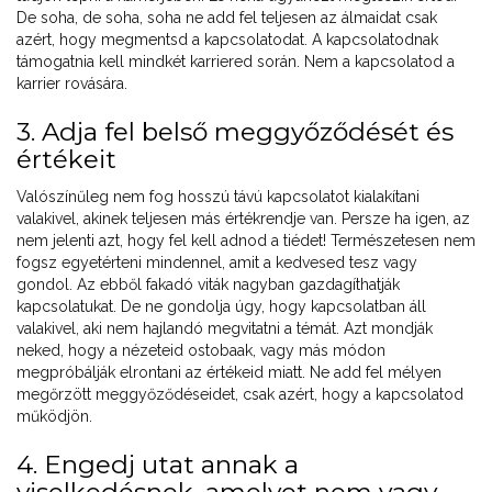
De soha, de soha, soha ne add fel teljesen az álmaidat csak
azért, hogy megmentsd a kapcsolatodat. A kapcsolatodnak
támogatnia kell mindkét karriered során. Nem a kapcsolatod a
karrier rovására.
3. Adja fel belső meggyőződését és
értékeit
Valószínűleg nem fog hosszú távú kapcsolatot kialakítani
valakivel, akinek teljesen más értékrendje van. Persze ha igen, az
nem jelenti azt, hogy fel kell adnod a tiédet! Természetesen nem
fogsz egyetérteni mindennel, amit a kedvesed tesz vagy
gondol. Az ebből fakadó viták nagyban gazdagíthatják
kapcsolatukat. De ne gondolja úgy, hogy kapcsolatban áll
valakivel, aki nem hajlandó megvitatni a témát. Azt mondják
neked, hogy a nézeteid ostobaak, vagy más módon
megpróbálják elrontani az értékeid miatt. Ne add fel mélyen
megőrzött meggyőződéseidet, csak azért, hogy a kapcsolatod
működjön.
4. Engedj utat annak a