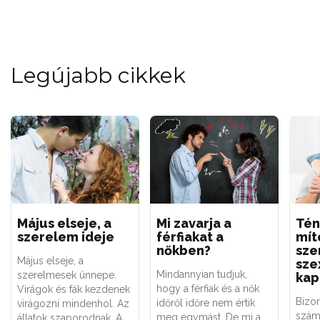
Legújabb cikkek
Május elseje, a
Mi zavarja a
Tén
szerelem ideje
férfiakat a
mít
nőkben?
sze
Május elseje, a
sze
Mindannyian tudjuk,
szerelmesek ünnepe.
kap
hogy a férfiak és a nők
Virágok és fák kezdenek
Bizo
időről időre nem értik
virágozni mindenhol. Az
szám
meg egymást. De mi a
állatok szaporodnak. A