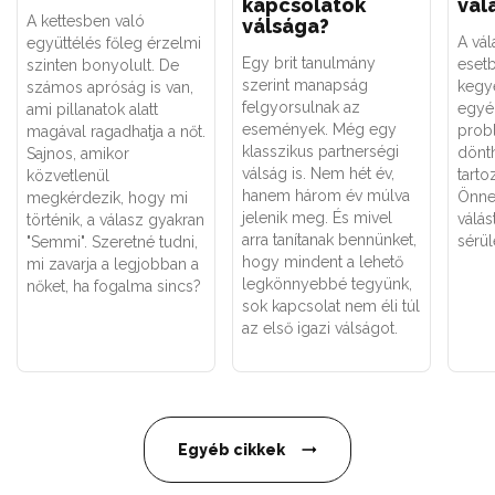
kapcsolatok
vál
A kettesben való
válsága?
A vál
együttélés főleg érzelmi
Egy brit tanulmány
eset
szinten bonyolult. De
szerint manapság
kegy
számos apróság is van,
felgyorsulnak az
egyé
ami pillanatok alatt
események. Még egy
prob
magával ragadhatja a nőt.
klasszikus partnerségi
dönth
Sajnos, amikor
válság is. Nem hét év,
tarto
közvetlenül
hanem három év múlva
Önnek
megkérdezik, hogy mi
jelenik meg. És mivel
válás
történik, a válasz gyakran
arra tanítanak bennünket,
sérül
"Semmi". Szeretné tudni,
hogy mindent a lehető
mi zavarja a legjobban a
legkönnyebbé tegyünk,
nőket, ha fogalma sincs?
sok kapcsolat nem éli túl
az első igazi válságot.
Egyéb cikkek