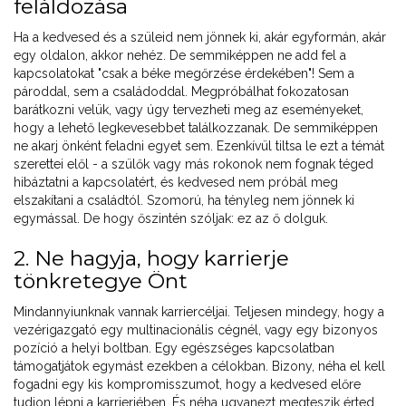
feláldozása
Ha a kedvesed és a szüleid nem jönnek ki, akár egyformán, akár
egy oldalon, akkor nehéz. De semmiképpen ne add fel a
kapcsolatokat "csak a béke megőrzése érdekében"! Sem a
pároddal, sem a családoddal. Megpróbálhat fokozatosan
barátkozni velük, vagy úgy tervezheti meg az eseményeket,
hogy a lehető legkevesebbet találkozzanak. De semmiképpen
ne akarj önként feladni egyet sem. Ezenkívül tiltsa le ezt a témát
szerettei elől - a szülők vagy más rokonok nem fognak téged
hibáztatni a kapcsolatért, és kedvesed nem próbál meg
elszakítani a családtól. Szomorú, ha tényleg nem jönnek ki
egymással. De hogy őszintén szóljak: ez az ő dolguk.
2. Ne hagyja, hogy karrierje
tönkretegye Önt
Mindannyiunknak vannak karriercéljai. Teljesen mindegy, hogy a
vezérigazgató egy multinacionális cégnél, vagy egy bizonyos
pozíció a helyi boltban. Egy egészséges kapcsolatban
támogatjátok egymást ezekben a célokban. Bizony, néha el kell
fogadni egy kis kompromisszumot, hogy a kedvesed előre
tudjon lépni a karrierjében. És néha ugyanezt megteszik érted.