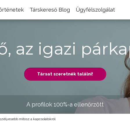
történetek
Társkereső Blog
Ügyfélszolgálat
ő, az igazi párka
Társat szeretnék találni!
A profilok 100%-a ellenőrzött
szélyesebb mítosz a kapcsolatokról