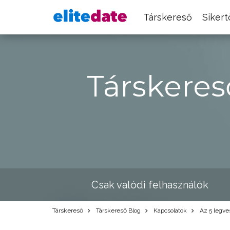
Társkereső
Siker
Társkeres
Csak valódi felhasználók
Társkereső
Társkereső Blog
Kapcsolatok
Az 5 legve