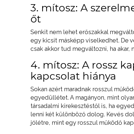
3. mítosz: A szerel
őt
Senkit nem lehet erőszakkal megválto
egy kicsit másképp viselkedhet. De v
csak akkor tud megváltozni, ha akar, 
4. mítosz: A rossz k
kapcsolat hiánya
Sokan azért maradnak rosszul működő
egyedüllétet. A magányon, mint olyan
társadalmi kirekesztéstől is, ha egy
lenni két különböző dolog. Kevés dol
jólétre, mint egy rosszul működő kap