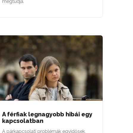
megtudja.
A férfiak legnagyobb hibái egy
kapcsolatban
A párkapcsolati problémák egyidősek,