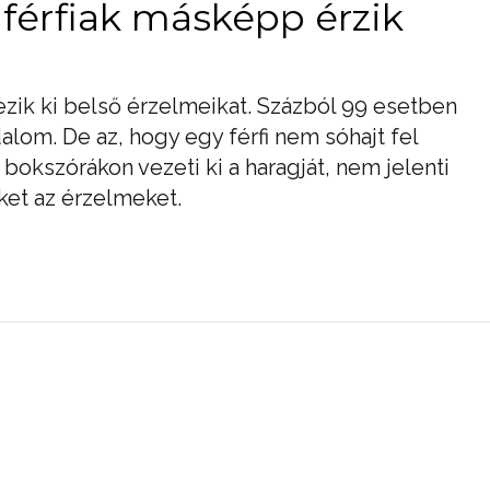
a férfiak másképp érzik
ezik ki belső érzelmeikat. Százból 99 esetben
adalom. De az, hogy egy férfi nem sóhajt fel
okszórákon vezeti ki a haragját, nem jelenti
ket az érzelmeket.