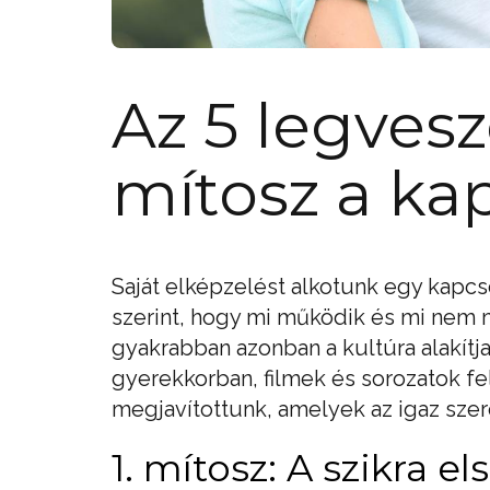
Az 5 legves
mítosz a ka
Saját elképzelést alkotunk egy kapc
szerint, hogy mi működik és mi nem
gyakrabban azonban a kultúra alakí
gyerekkorban, filmek és sorozatok fe
megjavítottunk, amelyek az igaz sz
1. mítosz: A szikra e