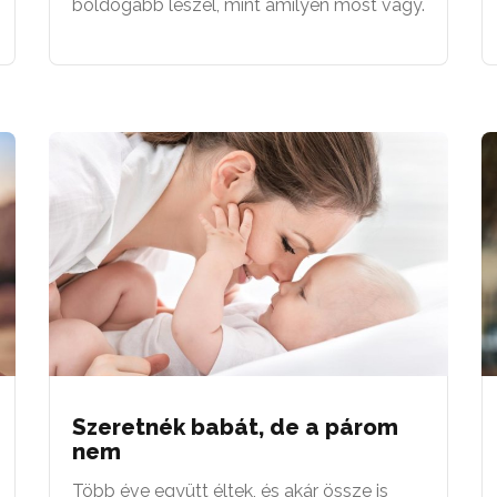
boldogabb leszel, mint amilyen most vagy.
Szeretnék babát, de a párom
nem
Több éve együtt éltek, és akár össze is