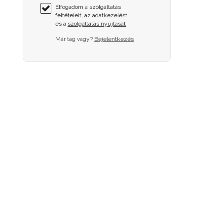
Elfogadom a szolgáltatás
feltételeit
, az
adatkezelést
és a
szolgáltatás nyújtását
Már tag vagy?
Bejelentkezés