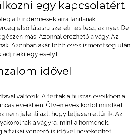
kozni egy kapcsolatért
leg a tündérmesék arra tanítanak
rceg első látásra szerelmes lesz, az nyer. De
egészen más. Azonnal érezhető a vágy. Az
znak. Azonban akár több éves ismeretség után
 adj neki egy esélyt.
vonzalom idővel
tával változik. A férfiak a húszas éveikben a
incas éveikben. Ötven éves kortól mindkét
 nem jelenti azt, hogy teljesen eltűnik. Az
yakorolnak a vágyra, mint a hormonok.
 fizikai vonzerő is idővel növekedhet.