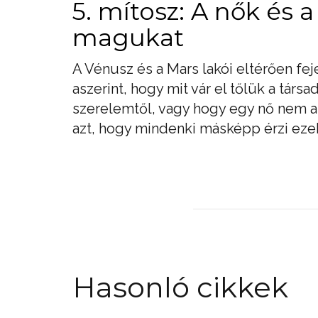
5. mítosz: A nők és 
magukat
A Vénusz és a Mars lakói eltérően fej
aszerint, hogy mit vár el tőlük a társ
szerelemtől, vagy hogy egy nő nem a b
azt, hogy mindenki másképp érzi eze
Hasonló cikkek