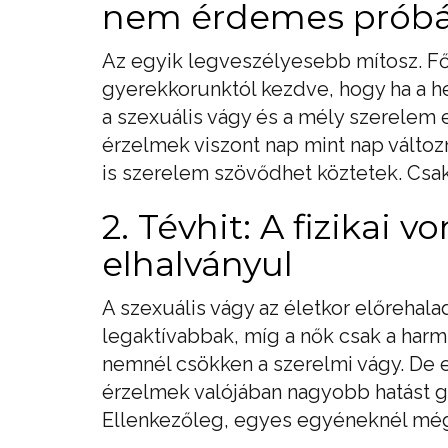
nem érdemes próbál
Az egyik legveszélyesebb mítosz. Fő
gyerekkorunktól kezdve, hogy ha a he
a szexuális vágy és a mély szerelem 
érzelmek viszont nap mint nap válto
is szerelem szövődhet köztetek. Csak
2. Tévhit: A fizikai 
elhalványul
A szexuális vágy az életkor előrehalad
legaktívabbak, míg a nők csak a harm
nemnél csökken a szerelmi vágy. De ez
érzelmek valójában nagyobb hatást g
Ellenkezőleg, egyes egyéneknél még a