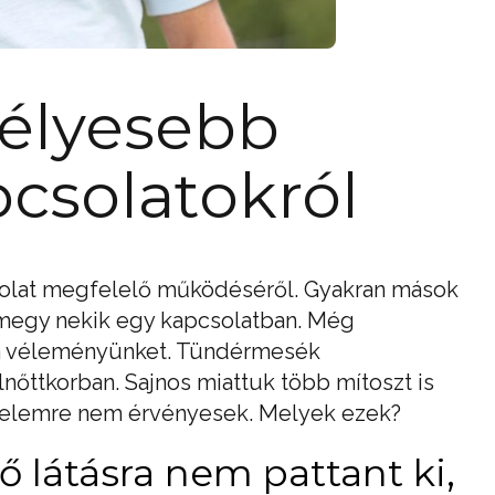
zélyesebb
pcsolatokról
solat megfelelő működéséről. Gyakran mások
 megy nekik egy kapcsolatban. Még
tja véleményünket. Tündérmesék
lnőttkorban. Sajnos miattuk több mítoszt is
erelemre nem érvényesek. Melyek ezek?
lső látásra nem pattant ki,