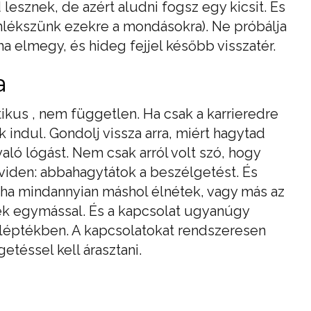
 lesznek, de azért aludni fogsz egy kicsit. És
lékszünk ezekre a mondásokra). Ne próbálja
ha elmegy, és hideg fejjel később visszatér.
a
kus , nem független. Ha csak a karrieredre
 indul. Gondolj vissza arra, miért hagytad
aló lógást. Nem csak arról volt szó, hogy
viden: abbahagytátok a beszélgetést. És
tha mindannyian máshol élnétek, vagy más az
ek egymással. És a kapcsolat ugyanúgy
léptékben. A kapcsolatokat rendszeresen
etéssel kell árasztani.