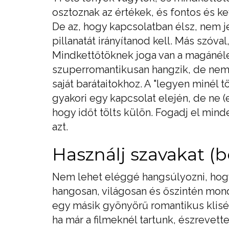
osztoznak az értékek, és fontos és 
De az, hogy kapcsolatban élsz, nem j
pillanatát irányítanod kell. Más szóva
Mindkettőtöknek joga van a magáné
szuperromantikusan hangzik, de nem
saját barátaitokhoz. A "legyen minél 
gyakori egy kapcsolat elején, de ne 
hogy időt tölts külön. Fogadj el mind
azt.
Használj szavakat (be
Nem lehet eléggé hangsúlyozni, hogy
hangosan, világosan és őszintén mon
egy másik gyönyörű romantikus klisé
ha már a filmeknél tartunk, észrevett