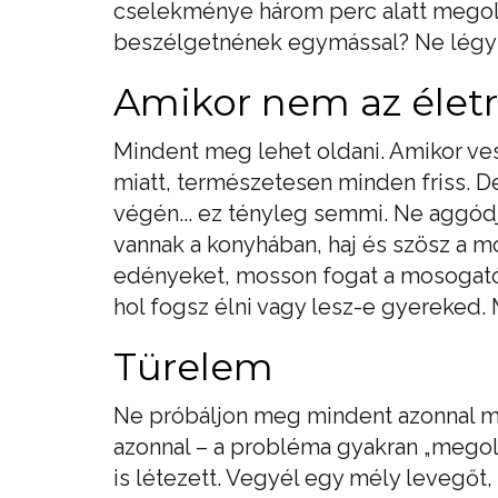
cselekménye három perc alatt megold
beszélgetnének egymással? Ne légy ol
Amikor nem az életről
Mindent meg lehet oldani. Amikor ve
miatt, természetesen minden friss. De 
végén... ez tényleg semmi. Ne aggód
vannak a konyhában, haj és szösz a 
edényeket, mosson fogat a mosogató
hol fogsz élni vagy lesz-e gyereked.
Türelem
Ne próbáljon meg mindent azonnal m
azonnal – a probléma gyakran „megol
is létezett. Vegyél egy mély levegőt,