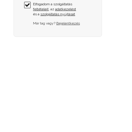
Elfogadom a szolgáltatás
feltételeit
, az
adatkezelést
és a
szolgáltatás nyújtását
Már tag vagy?
Bejelentkezés