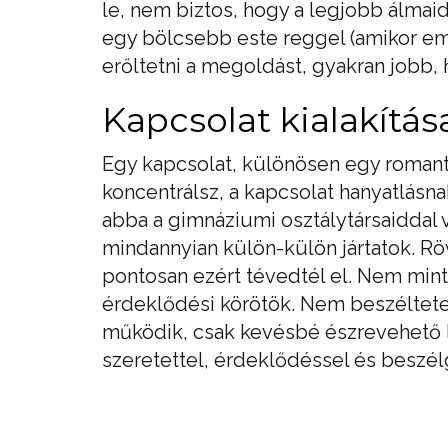
le, nem biztos, hogy a legjobb álmaid
egy bölcsebb este reggel (amikor em
erőltetni a megoldást, gyakran jobb, 
Kapcsolat kialakítás
Egy kapcsolat, különösen egy romanti
koncentrálsz, a kapcsolat hanyatlásnak
abba a gimnáziumi osztálytársaiddal v
mindannyian külön-külön jártatok. Rö
pontosan ezért tévedtél el. Nem min
érdeklődési körötök. Nem beszéltet
működik, csak kevésbé észrevehető 
szeretettel, érdeklődéssel és beszélg