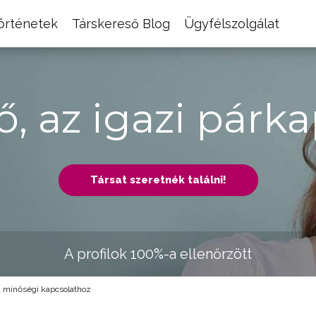
történetek
Társkereső Blog
Ügyfélszolgálat
ő, az igazi párka
Társat szeretnék találni!
A profilok 100%-a ellenőrzött
a minőségi kapcsolathoz