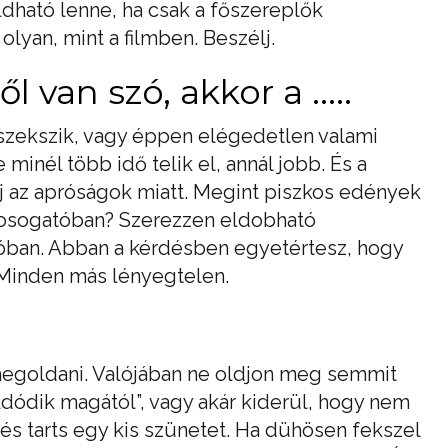
ható lenne, ha csak a főszereplők
yan, mint a filmben. Beszélj.
 van szó, akkor a .....
szekszik, vagy éppen elégedetlen valami
minél több idő telik el, annál jobb. És a
j az apróságok miatt. Megint piszkos edények
mosogatóban? Szerezzen eldobható
ban. Abban a kérdésben egyetértesz, hogy
 Minden más lényegtelen.
egoldani. Valójában ne oldjon meg semmit
dódik magától”, vagy akár kiderül, hogy nem
 és tarts egy kis szünetet. Ha dühösen fekszel