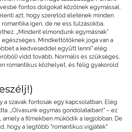
kevésbé fontos dolgokat közölnek egymással.
elenti azt, hogy szeretőd életének minden
l, romantika igen, de ne ess túlzásokba.
lethez. „Mindent elmondunk egymásnak”
 egészséges. Mindkettőtöknek joga van a
többet a kedveseddel együtt lenni" elég
(erőből) vidd tovább. Normális és szükséges,
en romantikus közhelyet, és félig gyakorold
szélj!)
 a szavak fontosak egy kapcsolatban. Elég
dta. „Olvasunk egymás gondolataiban!” – ez
, amely a filmekben működik a legjobban. De
ed, hogy a legtöbb "romantikus vígjáték"