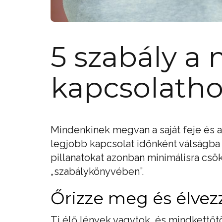
5 szabály a
kapcsolatho
Mindenkinek megvan a saját feje és a 
legjobb kapcsolat időnként válságba k
pillanatokat azonban minimálisra csö
„szabálykönyvében”.
Őrizze meg és élve
Ti élő lények vagytok, és mindkettő