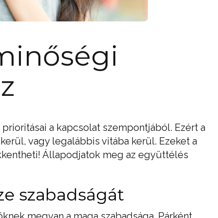
 minőségi
z
prioritásai a kapcsolat szempontjából. Ezért a
erül, vagy legalábbis vitába kerül. Ezeket a
kkentheti! Állapodjatok meg az együttélés
zze szabadságát
töknek megvan a maga szabadsága. Párként