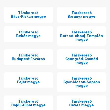
Társkereső
Társkereső
Bács-Kiskun megye
Baranya megye
Társkereső
Társkereső
Békés megye
Borsod-Abaúj-Zemplén
megye
Társkereső
Társkereső
Budapest Főváros
Csongrád-Csanád
megye
Társkereső
Társkereső
Fejér megye
Győr-Moson-Sopron
megye
Társkereső
Társkereső
Hajdú-Bihar megye
Heves megye