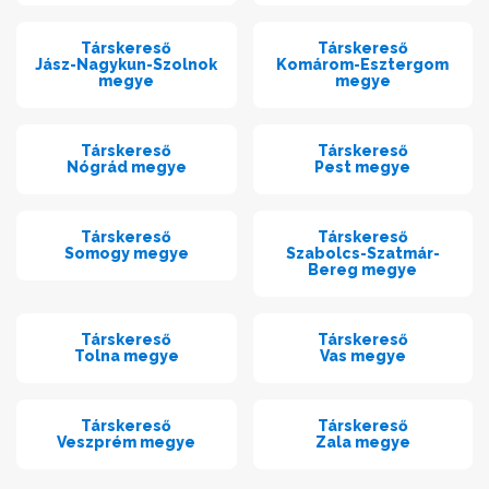
Társkereső
Társkereső
Jász-Nagykun-Szolnok
Komárom-Esztergom
megye
megye
Társkereső
Társkereső
Nógrád megye
Pest megye
Társkereső
Társkereső
Somogy megye
Szabolcs-Szatmár-
Bereg megye
Társkereső
Társkereső
Tolna megye
Vas megye
Társkereső
Társkereső
Veszprém megye
Zala megye