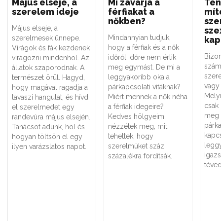
Május elseje, a
Mi zavarja a
Tén
szerelem ideje
férfiakat a
mít
nőkben?
sze
Május elseje, a
sze
Mindannyian tudjuk,
szerelmesek ünnepe.
kap
hogy a férfiak és a nők
Virágok és fák kezdenek
Bizo
időről időre nem értik
virágozni mindenhol. Az
szám
meg egymást. De mi a
állatok szaporodnak. A
szere
leggyakoribb oka a
természet örül. Hagyd,
vagy 
párkapcsolati vitáknak?
hogy magával ragadja a
Melyi
Miért mennek a nők néha
tavaszi hangulat, és hívd
csak
a férfiak idegeire?
el szerelmedet egy
meg 
Kedves hölgyeim,
randevúra május elsején.
párk
nézzétek meg, mit
Tanácsot adunk, hol és
kapc
tehettek, hogy
hogyan töltsön el egy
legg
szerelmüket száz
ilyen varázslatos napot.
igaz
százalékra fordítsák.
téved