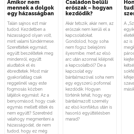
Amikor nem
Családon belüli
Ho
mennek a dolgok
erőszak – hogyan
tud
egy házasságban
kezdődik?
sze
Talán sajnos ezt már
Akár tetszik, akár nem, az
A „Sz
tudod. Kezdetben a
erőszak nem kerüli el a
egyik
házasságod olyan volt,
kapcsolatokat.
életé
mint valami tündérmese.
Gondolod, hogy soha
az is
Szerettétek egymást,
nem fogsz belejönni
megk
együtt beszéltetek meg
ilyesmibe, mert az első
párod
mindenről, együtt
arc után azonnal kilépnél
kiejt
aludtatok el és
a kapcsolatból? De a
kétsé
ébredtetek. Most már
kapcsolat egy
sokf
gyakorlatilag csak
bántalmazóval soha nem
kifej
reggelinél vagy este
egy egyszerű pofonnal
szava
fogmosás közben
kezdődik. Hogyan
mási
látjátok egymást. Az a
történik tehát, hogy egy
benyomásod, hogy csak
bántalmazott személy
egymás mellett éltek és
az első konfliktus után is
nem együtt? Szeretnéd
hasonló együttélésben
valahogy megmenteni a
marad?
házasságodat, de nem
tudod, hogy ez még