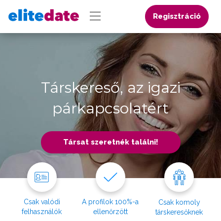
Regisztráció
Társkereső, az igazi
párkapcsolatért
Társat szeretnék találni!
Csak valódi
A profilok 100%-a
Csak komoly
felhasználók
ellenőrzött
társkeresőknek