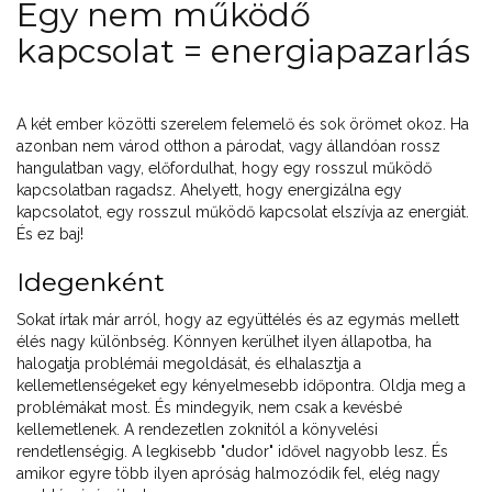
Egy nem működő
kapcsolat = energiapazarlás
A két ember közötti szerelem felemelő és sok örömet okoz. Ha
azonban nem várod otthon a párodat, vagy állandóan rossz
hangulatban vagy, előfordulhat, hogy egy rosszul működő
kapcsolatban ragadsz. Ahelyett, hogy energizálna egy
kapcsolatot, egy rosszul működő kapcsolat elszívja az energiát.
És ez baj!
Idegenként
Sokat írtak már arról, hogy az együttélés és az egymás mellett
élés nagy különbség. Könnyen kerülhet ilyen állapotba, ha
halogatja problémái megoldását, és elhalasztja a
kellemetlenségeket egy kényelmesebb időpontra. Oldja meg a
problémákat most. És mindegyik, nem csak a kevésbé
kellemetlenek. A rendezetlen zoknitól a könyvelési
rendetlenségig. A legkisebb "dudor" idővel nagyobb lesz. És
amikor egyre több ilyen apróság halmozódik fel, elég nagy