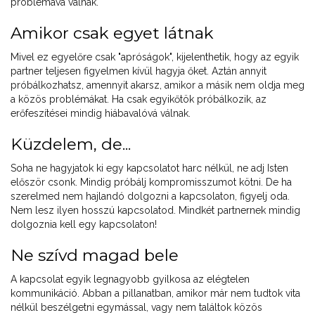
problémává válnak.
Amikor csak egyet látnak
Mivel ez egyelőre csak "apróságok", kijelenthetik, hogy az egyik
partner teljesen figyelmen kívül hagyja őket. Aztán annyit
próbálkozhatsz, amennyit akarsz, amikor a másik nem oldja meg
a közös problémákat. Ha csak egyikőtök próbálkozik, az
erőfeszítései mindig hiábavalóvá válnak.
Küzdelem, de...
Soha ne hagyjatok ki egy kapcsolatot harc nélkül, ne adj Isten
először csonk. Mindig próbálj kompromisszumot kötni. De ha
szerelmed nem hajlandó dolgozni a kapcsolaton, figyelj oda.
Nem lesz ilyen hosszú kapcsolatod. Mindkét partnernek mindig
dolgoznia kell egy kapcsolaton!
Ne szívd magad bele
A kapcsolat egyik legnagyobb gyilkosa az elégtelen
kommunikáció. Abban a pillanatban, amikor már nem tudtok vita
nélkül beszélgetni egymással, vagy nem találtok közös