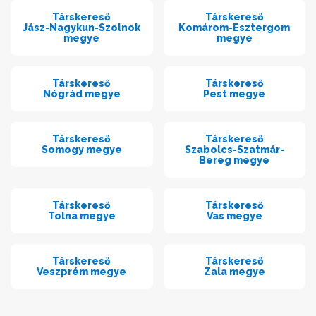
Társkereső
Társkereső
Jász-Nagykun-Szolnok
Komárom-Esztergom
megye
megye
Társkereső
Társkereső
Nógrád megye
Pest megye
Társkereső
Társkereső
Somogy megye
Szabolcs-Szatmár-
Bereg megye
Társkereső
Társkereső
Tolna megye
Vas megye
Társkereső
Társkereső
Veszprém megye
Zala megye