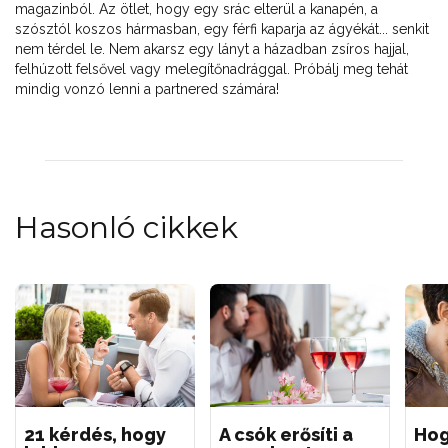
magazinból. Az ötlet, hogy egy srác elterül a kanapén, a
szósztól koszos hármasban, egy férfi kaparja az ágyékát... senkit
nem térdel le. Nem akarsz egy lányt a házadban zsíros hajjal,
felhúzott felsővel vagy melegítőnadrággal. Próbálj meg tehát
mindig vonzó lenni a partnered számára!
Hasonló cikkek
21 kérdés, hogy
A csók erősíti a
Hog