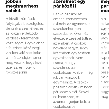
jobban
szerelmet egy
meg
megismerhess
pár között
par
valakit
mo
Csókolózáskor az
A triviális kérdések
A hal
emberi szervezetben
folytatják a beszélgetést,
hallá
oxitocin, az úgynevezett
de csak a személyes és
Egy 
szerelemhormon
az igazán érdeklődő
egy 
szabadul fel. Öröm és
kérdések teremtenek
vagy
élvezet érzésével tölti el
közelséget. Hagyd abba
körbe
az embert. A csókok
a felszínes közösségi
eláru
növelik a vágyat, hogy
vizeken való vacakolást,
és a 
két embert egy testben
és már az elején ismerd
kapcs
egyesítsenek. Nem
meg velünk, hogy kivel
némi
csoda, ha egy
üzensz, és hogy ki
hama
szerelmes pár
fogsz-e jönni
beszé
csókolózás közben még
majd,
jobban vonzódik
a so
egymáshoz. A csókok
Honn
pozitívan erősítik minden
hogy 
pár kapcsolatát. Szóval
még 
ne habozzon, és
azonnal ugorjon bele a
csókolózásba.