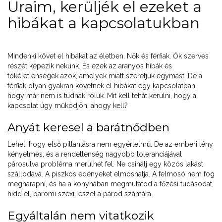
Uraim, kerüljék el ezeket a
hibákat a kapcsolatukban
Mindenki követ el hibákat az életben. Nők és férfiak. Ők szerves
részét képezik nekünk. És ezek az aranyos hibák és
tökéletlenségek azok, amelyek miatt szeretjük egymást. De a
férfiak olyan gyakran követnek el hibákat egy kapcsolatban,
hogy már nem is tudnak róluk. Mit kell tehát kerülni, hogy a
kapcsolat úgy működjön, ahogy kell?
Anyát keresel a barátnődben
Lehet, hogy első pillantásra nem egyértelmű. De az emberi lény
kényelmes, és a rendetlenség nagyobb toleranciájával
párosulva probléma merülhet fel. Ne csinálj egy közös lakást
szállodává. A piszkos edényeket elmoshatja. A felmosó nem fog
megharapni, és ha a konyhában megmutatod a főzési tudásodat,
hidd el, baromi szexi leszel a párod számára.
Egyáltalán nem vitatkozik