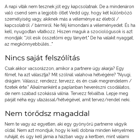
A napi viták nem tesznek jót egy kapcsolatnak. De a mindenáron
való csend sem a legjobb ötlet Vedd úgy, hogy két különböző
személyiség vagy, akiknek más a véleménye az életről /
kapcsolatról / bármiről. Ne félj kimondani a véleményedet. És ha
kell, nyugodtan vitatkozz. Hiszen maguk a szociológusok is azt
mondják: "Jól esik összetörni egy tányért." De ha valakit nyaggat,
az megkönnyebbülés..."
Nincs saját felszólítás
Csak akkor vacsorázzon, amikor a partnere úgy akarja? Egy
filmet, ha azt választja? Mit szólnál valahova hétvégére? "Nyugi,
drágám. Válassz, rendezz, tervezz, és én csak megrendelem /
fizetek érte." Alkalmanként a paplanban heverészni csodálatos,
de nem szabad szokássá válnia. Tervezz felváltva. Lepje meg
párját néha egy utazással/hétvégével, amit tervez/rendel neki.
Nem törődsz magaddal
Nem te vagy az egyetlen, aki egy gyönyörű partnerre vágyik
oldal. Nem azt mondjuk, hogy ki kell dobnia minden kényelmes
ruháját, és úgy kell járnia a házban vagy a kertben, mint valami