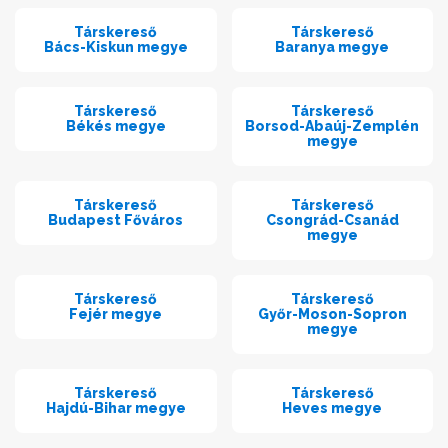
Társkereső
Társkereső
Bács-Kiskun megye
Baranya megye
Társkereső
Társkereső
Békés megye
Borsod-Abaúj-Zemplén
megye
Társkereső
Társkereső
Budapest Főváros
Csongrád-Csanád
megye
Társkereső
Társkereső
Fejér megye
Győr-Moson-Sopron
megye
Társkereső
Társkereső
Hajdú-Bihar megye
Heves megye