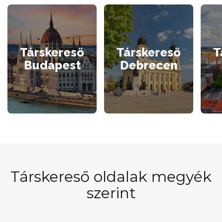
Társkereső
Társkereső
T
Budapest
Debrecen
Társkereső oldalak megyék
szerint