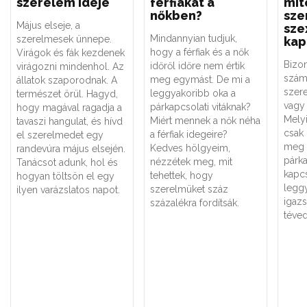
szerelem ideje
férfiakat a
mít
nőkben?
sze
Május elseje, a
sze
Mindannyian tudjuk,
szerelmesek ünnepe.
kap
hogy a férfiak és a nők
Virágok és fák kezdenek
Bizo
időről időre nem értik
virágozni mindenhol. Az
szám
meg egymást. De mi a
állatok szaporodnak. A
szere
leggyakoribb oka a
természet örül. Hagyd,
vagy 
párkapcsolati vitáknak?
hogy magával ragadja a
Melyi
Miért mennek a nők néha
tavaszi hangulat, és hívd
csak
a férfiak idegeire?
el szerelmedet egy
meg 
Kedves hölgyeim,
randevúra május elsején.
párk
nézzétek meg, mit
Tanácsot adunk, hol és
kapc
tehettek, hogy
hogyan töltsön el egy
legg
szerelmüket száz
ilyen varázslatos napot.
igaz
százalékra fordítsák.
téved