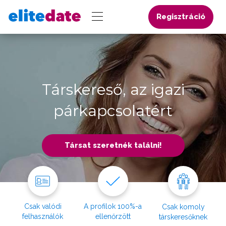
Regisztráció
Társkereső, az igazi
párkapcsolatért
Társat szeretnék találni!
Csak valódi
A profilok 100%-a
Csak komoly
felhasználók
ellenőrzött
társkeresőknek