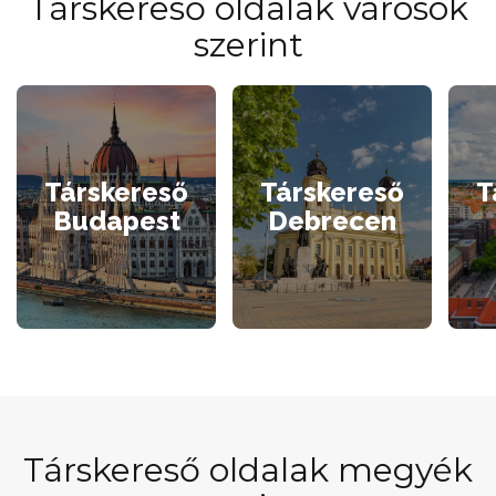
Társkereső oldalak városok
szerint
Társkereső
Társkereső
T
Budapest
Debrecen
Társkereső oldalak megyék