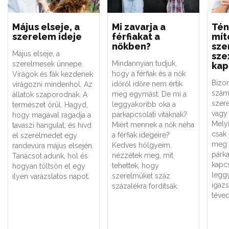
Május elseje, a
Mi zavarja a
Tén
szerelem ideje
férfiakat a
mít
nőkben?
sze
Május elseje, a
sze
Mindannyian tudjuk,
szerelmesek ünnepe.
kap
hogy a férfiak és a nők
Virágok és fák kezdenek
Bizo
időről időre nem értik
virágozni mindenhol. Az
szám
meg egymást. De mi a
állatok szaporodnak. A
szere
leggyakoribb oka a
természet örül. Hagyd,
vagy 
párkapcsolati vitáknak?
hogy magával ragadja a
Melyi
Miért mennek a nők néha
tavaszi hangulat, és hívd
csak
a férfiak idegeire?
el szerelmedet egy
meg 
Kedves hölgyeim,
randevúra május elsején.
párk
nézzétek meg, mit
Tanácsot adunk, hol és
kapc
tehettek, hogy
hogyan töltsön el egy
legg
szerelmüket száz
ilyen varázslatos napot.
igaz
százalékra fordítsák.
téved