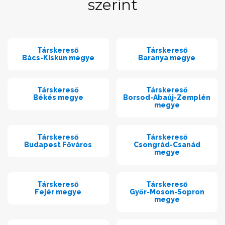
szerint
Társkereső
Társkereső
Bács-Kiskun megye
Baranya megye
Társkereső
Társkereső
Békés megye
Borsod-Abaúj-Zemplén
megye
Társkereső
Társkereső
Budapest Főváros
Csongrád-Csanád
megye
Társkereső
Társkereső
Fejér megye
Győr-Moson-Sopron
megye