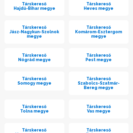
Társkereső
Társkereső
Hajdú-Bihar megye
Heves megye
Társkereső
Társkereső
Jász-Nagykun-Szolnok
Komárom-Esztergom
megye
megye
Társkereső
Társkereső
Nógrád megye
Pest megye
Társkereső
Társkereső
Somogy megye
Szabolcs-Szatmár-
Bereg megye
Társkereső
Társkereső
Tolna megye
Vas megye
Társkereső
Társkereső