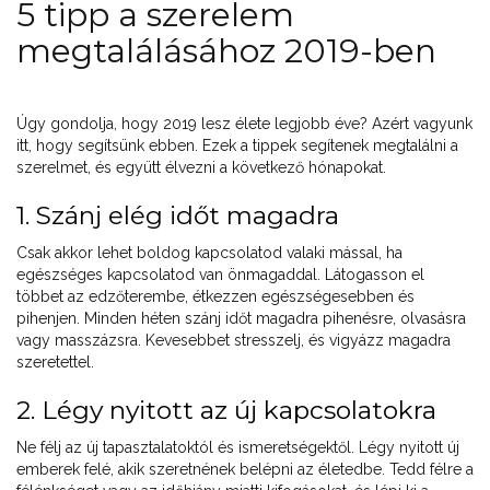
5 tipp a szerelem
megtalálásához 2019-ben
Úgy gondolja, hogy 2019 lesz élete legjobb éve? Azért vagyunk
itt, hogy segítsünk ebben. Ezek a tippek segítenek megtalálni a
szerelmet, és együtt élvezni a következő hónapokat.
1. Szánj elég időt magadra
Csak akkor lehet boldog kapcsolatod valaki mással, ha
egészséges kapcsolatod van önmagaddal. Látogasson el
többet az edzőterembe, étkezzen egészségesebben és
pihenjen. Minden héten szánj időt magadra pihenésre, olvasásra
vagy masszázsra. Kevesebbet stresszelj, és vigyázz magadra
szeretettel.
2. Légy nyitott az új kapcsolatokra
Ne félj az új tapasztalatoktól és ismeretségektől. Légy nyitott új
emberek felé, akik szeretnének belépni az életedbe. Tedd félre a