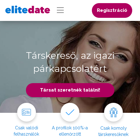
Regisztráció
Társkereső, az igazi
párkapcsolatért
Társat szeretnék találni!
Csak valódi
A profilok 100%-a
Csak komoly
felhasználók
ellenőrzött
társkeresőknek