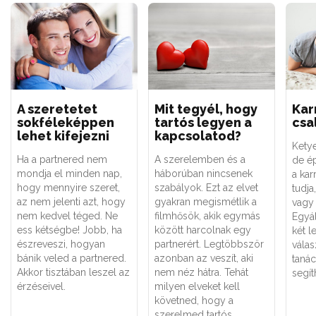
A szeretetet
Mit tegyél, hogy
Kar
sokféleképpen
tartós legyen a
csa
lehet kifejezni
kapcsolatod?
Ketye
Ha a partnered nem
A szerelemben és a
de é
mondja el minden nap,
háborúban nincsenek
a kar
hogy mennyire szeret,
szabályok. Ezt az elvet
tudja
az nem jelenti azt, hogy
gyakran megismétlik a
vagy
nem kedvel téged. Ne
filmhősök, akik egymás
Egyá
ess kétségbe! Jobb, ha
között harcolnak egy
két l
észreveszi, hogyan
partnerért. Legtöbbször
válas
bánik veled a partnered.
azonban az veszít, aki
taná
Akkor tisztában leszel az
nem néz hátra. Tehát
segít
érzéseivel.
milyen elveket kell
követned, hogy a
szerelmed tartós