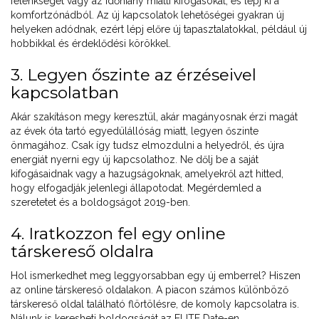
félénkséget vagy az időhiány miatti kifogásokat, és lépj ki a
komfortzónádból. Az új kapcsolatok lehetőségei gyakran új
helyeken adódnak, ezért lépj előre új tapasztalatokkal, például új
hobbikkal és érdeklődési körökkel.
3. Legyen őszinte az érzéseivel
kapcsolatban
Akár szakításon megy keresztül, akár magányosnak érzi magát
az évek óta tartó egyedülállóság miatt, legyen őszinte
önmagához. Csak így tudsz elmozdulni a helyedről, és újra
energiát nyerni egy új kapcsolathoz. Ne dőlj be a saját
kifogásaidnak vagy a hazugságoknak, amelyekről azt hitted,
hogy elfogadják jelenlegi állapotodat. Megérdemled a
szeretetet és a boldogságot 2019-ben.
4. Iratkozzon fel egy online
társkereső oldalra
Hol ismerkedhet meg leggyorsabban egy új emberrel? Hiszen
az online társkereső oldalakon. A piacon számos különböző
társkereső oldal található flörtölésre, de komoly kapcsolatra is.
Nálunk is keresheti boldogságát az ELITE Date-en.