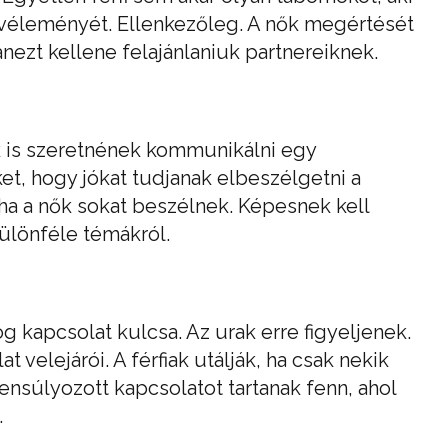
gy véleményét. Ellenkezőleg. A nők megértését
nezt kellene felajánlaniuk partnereiknek.
k is szeretnének kommunikálni egy
et, hogy jókat tudjanak elbeszélgetni a
 ha a nők sokat beszélnek. Képesnek kell
különféle témákról.
kapcsolat kulcsa. Az urak erre figyeljenek.
elejárói. A férfiak utálják, ha csak nekik
ensúlyozott kapcsolatot tartanak fenn, ahol
.