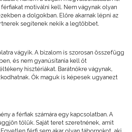
férfiakat motiválni kell. Nem vágynak olyan
ezekben a dolgokban. Előre akarnak lépni az
rtnerek segítenek nekik a legtöbbet.
atra vágyik. A bizalom is szorosan összefügg
ében, és nem gyanúsítania kell őt
éltékeny hisztériákat. Barátnőkre vágynak,
szkodhatnak. Ők maguk is képesek ugyanezt
ny a férfiak számára egy kapcsolatban. A
üggjön tőlük. Saját teret szeretnének, amit
 Egyetlen férfi sem akar olyan tábornokot, aki