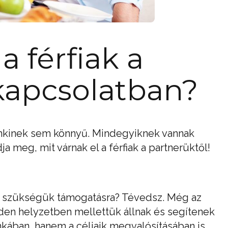
a férfiak a
kapcsolatban?
enkinek sem könnyű. Mindegyiknek vannak
 meg, mit várnak el a férfiak a partnerüktől!
cs szükségük támogatásra? Tévedsz. Még az
nden helyzetben mellettük állnak és segítenek
kában, hanem a céljaik megvalósításában is.