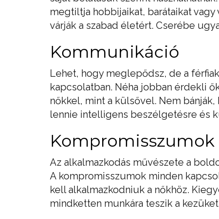
megtiltja hobbijaikat, barátaikat va
várják a szabad életért. Cserébe ugya
Kommunikáció
Lehet, hogy meglepődsz, de a férfia
kapcsolatban. Néha jobban érdekli ők
nőkkel, mint a külsővel. Nem bánják,
lennie intelligens beszélgetésre és 
Kompromisszumok
Az alkalmazkodás művészete a boldog 
A kompromisszumok minden kapcsolat v
kell alkalmazkodniuk a nőkhöz. Kiegy
mindketten munkára teszik a kezüket