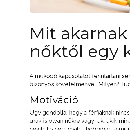
Mit akarnak 
nőktől egy 
A működő kapcsolatot fenntartani s
bizonyos követelményei. Milyen? Tudja
Motiváció
Úgy gondolja, hogy a férfiaknak nin
urak is olyan nőkre vágynak, akik mi
nekik. És nem csak a hobbiban, a mun