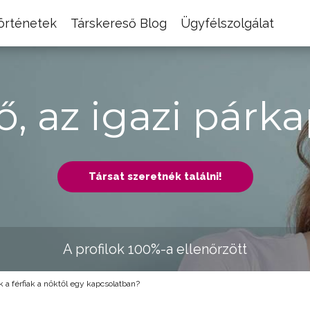
történetek
Társkereső Blog
Ügyfélszolgálat
ő, az igazi párka
Társat szeretnék találni!
A profilok 100%-a ellenőrzött
 a férfiak a nőktől egy kapcsolatban?