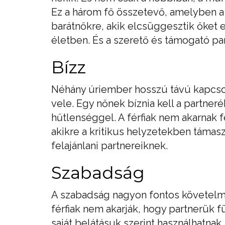
Ez a három fő összetevő, amelyben a 
barátnőkre, akik elcsüggesztik őket 
életben. És a szerető és támogató pa
Bízz
Néhány úriember hosszú távú kapcsol
vele. Egy nőnek bíznia kell a partner
hűtlenséggel. A férfiak nem akarnak f
akikre a kritikus helyzetekben táma
felajánlani partnereiknek.
Szabadság
A szabadság nagyon fontos követelmé
férfiak nem akarják, hogy partnerük f
saját belátásuk szerint használhatnak.