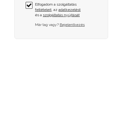
Elfogadom a szolgáltatás
feltételeit
, az
adatkezelést
és a
szolgáltatás nyújtását
Már tag vagy?
Bejelentkezés