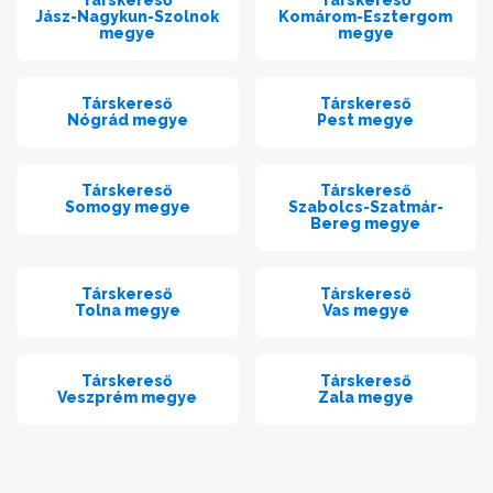
Társkereső
Társkereső
Jász-Nagykun-Szolnok
Komárom-Esztergom
megye
megye
Társkereső
Társkereső
Nógrád megye
Pest megye
Társkereső
Társkereső
Somogy megye
Szabolcs-Szatmár-
Bereg megye
Társkereső
Társkereső
Tolna megye
Vas megye
Társkereső
Társkereső
Veszprém megye
Zala megye