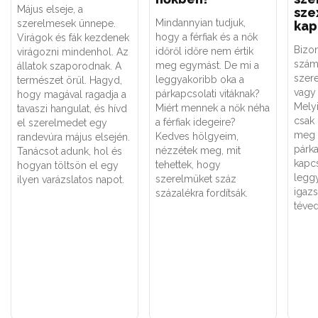
Május elseje, a
sze
Mindannyian tudjuk,
szerelmesek ünnepe.
kap
hogy a férfiak és a nők
Virágok és fák kezdenek
Bizo
időről időre nem értik
virágozni mindenhol. Az
szám
meg egymást. De mi a
állatok szaporodnak. A
szere
leggyakoribb oka a
természet örül. Hagyd,
vagy 
párkapcsolati vitáknak?
hogy magával ragadja a
Melyi
Miért mennek a nők néha
tavaszi hangulat, és hívd
csak
a férfiak idegeire?
el szerelmedet egy
meg 
Kedves hölgyeim,
randevúra május elsején.
párk
nézzétek meg, mit
Tanácsot adunk, hol és
kapc
tehettek, hogy
hogyan töltsön el egy
legg
szerelmüket száz
ilyen varázslatos napot.
igaz
százalékra fordítsák.
téved