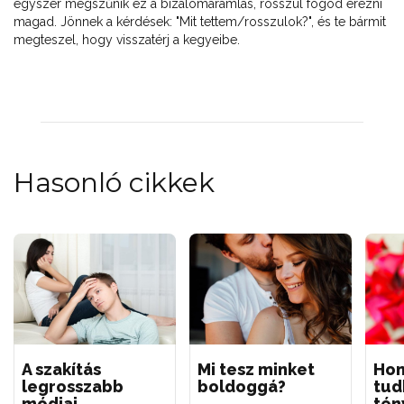
egyszer megszűnik ez a bizalomáramlás, rosszul fogod érezni
magad. Jönnek a kérdések: "Mit tettem/rosszulok?", és te bármit
megteszel, hogy visszatérj a kegyeibe.
Hasonló cikkek
A szakítás
Mi tesz minket
Ho
legrosszabb
boldoggá?
tud
módjai
tén