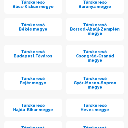
Társkereső
Társkereső
Bács-Kiskun megye
Baranya megye
Társkereső
Társkereső
Békés megye
Borsod-Abaúj-Zemplén
megye
Társkereső
Társkereső
Budapest Főváros
Csongrád-Csanád
megye
Társkereső
Társkereső
Fejér megye
Győr-Moson-Sopron
megye
Társkereső
Társkereső
Hajdú-Bihar megye
Heves megye