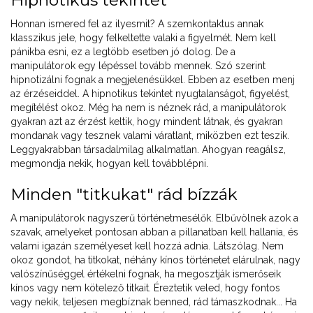
Hipnotikus tekintet
Honnan ismered fel az ilyesmit? A szemkontaktus annak
klasszikus jele, hogy felkeltette valaki a figyelmét. Nem kell
pánikba esni, ez a legtöbb esetben jó dolog. De a
manipulátorok egy lépéssel tovább mennek. Szó szerint
hipnotizálni fognak a megjelenésükkel. Ebben az esetben menj
az érzéseiddel. A hipnotikus tekintet nyugtalanságot, figyelést,
megítélést okoz. Még ha nem is néznek rád, a manipulátorok
gyakran azt az érzést keltik, hogy mindent látnak, és gyakran
mondanak vagy tesznek valami váratlant, miközben ezt teszik.
Leggyakrabban társadalmilag alkalmatlan. Ahogyan reagálsz,
megmondja nekik, hogyan kell továbblépni.
Minden "titkukat" rád bízzák
A manipulátorok nagyszerű történetmesélők. Elbűvölnek azok a
szavak, amelyeket pontosan abban a pillanatban kell hallania, és
valami igazán személyeset kell hozzá adnia. Látszólag. Nem
okoz gondot, ha titkokat, néhány kínos történetet elárulnak, nagy
valószínűséggel értékelni fognak, ha megosztják ismerőseik
kínos vagy nem kötelező titkait. Éreztetik veled, hogy fontos
vagy nekik, teljesen megbíznak benned, rád támaszkodnak... Ha