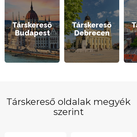
Társkereső
Társkereső
T
Budapest
Debrecen
Társkereső oldalak megyék
szerint