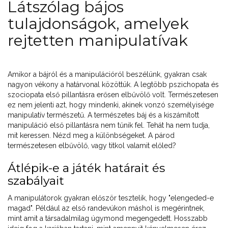
Látszólag bájos
tulajdonságok, amelyek
rejtetten manipulatívak
Amikor a bájról és a manipulációról beszélünk, gyakran csak
nagyon vékony a határvonal közöttük. A legtöbb pszichopata és
szociopata első pillantásra erősen elbűvölő volt. Természetesen
ez nem jelenti azt, hogy mindenki, akinek vonzó személyisége
manipulatív természetű. A természetes báj és a kiszámított
manipuláció első pillantásra nem tűnik fel. Tehát ha nem tudja,
mit keressen. Nézd meg a különbségeket. A párod
természetesen elbűvölő, vagy titkol valamit előled?
Átlépik-e a játék határait és
szabályait
A manipulátorok gyakran először tesztelik, hogy "elengeded-e
magad". Például az első randevúkon máshol is megérintnek,
mint amit a társadalmilag úgymond megengedett. Hosszabb