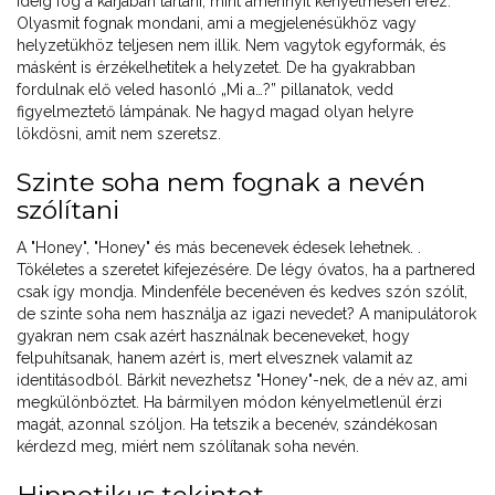
ideig fog a karjában tartani, mint amennyit kényelmesen érez.
Olyasmit fognak mondani, ami a megjelenésükhöz vagy
helyzetükhöz teljesen nem illik. Nem vagytok egyformák, és
másként is érzékelhetitek a helyzetet. De ha gyakrabban
fordulnak elő veled hasonló „Mi a…?” pillanatok, vedd
figyelmeztető lámpának. Ne hagyd magad olyan helyre
lökdösni, amit nem szeretsz.
Szinte soha nem fognak a nevén
szólítani
A "Honey", "Honey" és más becenevek édesek lehetnek. .
Tökéletes a szeretet kifejezésére. De légy óvatos, ha a partnered
csak így mondja. Mindenféle becenéven és kedves szón szólít,
de szinte soha nem használja az igazi nevedet? A manipulátorok
gyakran nem csak azért használnak beceneveket, hogy
felpuhítsanak, hanem azért is, mert elvesznek valamit az
identitásodból. Bárkit nevezhetsz "Honey"-nek, de a név az, ami
megkülönböztet. Ha bármilyen módon kényelmetlenül érzi
magát, azonnal szóljon. Ha tetszik a becenév, szándékosan
kérdezd meg, miért nem szólítanak soha nevén.