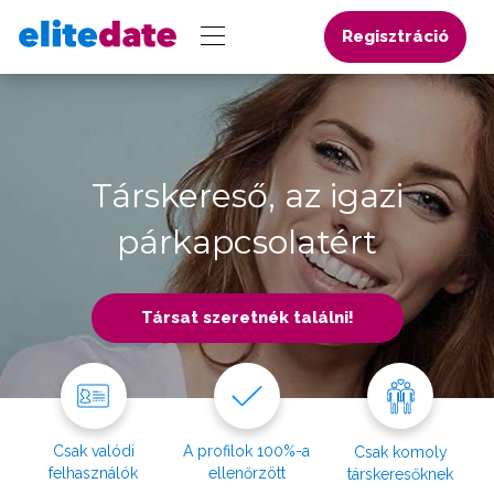
Regisztráció
Társkereső, az igazi
párkapcsolatért
Társat szeretnék találni!
Csak valódi
A profilok 100%-a
Csak komoly
felhasználók
ellenőrzött
társkeresőknek