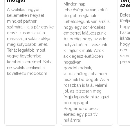
Minden nap
sze
A szakítás nagyon
lehetőségünk van sok új
Beles
kellemetlen helyzet
dolgot megtanulni.
férfi
mindkét partner
Lehetőségünk van arra is,
hogy 
számára. Ha a pár egyike
hogy egy sor érdekes
haso
drasztikusan szakít a
emberrel találkozzunk.
iránt
másikkal, a válás sokkja
Az pedig, hogy az adott
hogy
még súlyosabb lehet.
helyzetből mit veszünk
nem 
Tehát legalább most
ki, rajtunk múlik. Azok,
szer
vegye figyelembe
akik egész életükben
párod
korábbi szerelmét. Soha
negatívan
ne szakíts senkivel a
gondolkodnak,
következő módokon!
valószínűleg soha nem
lesznek boldogok. Aki a
rosszban is talál valami
jót, az biztosan meg
fogja tapasztalni az igazi
boldogságot.
Programozd be az
életed egy pozitív
hullámra!