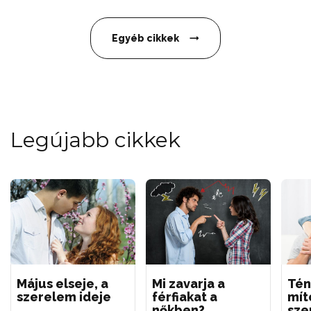
Egyéb cikkek
Legújabb cikkek
Május elseje, a
Mi zavarja a
Tén
szerelem ideje
férfiakat a
mít
nőkben?
sze