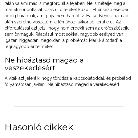
talán valami más is megfordult a fejében. Ne ismételje meg a
már elmondottakat. Csak új ötleteket közölj. Ellenkező esetben
addig harapnak, amíg újra nem harcolsz. Ha kedvence pár nap
után szeretne visszatérni a témához, akkor se kerülje el. Az
elfordulással azt jelzi, hogy nem érdekli sem az erőfeszítéseik,
sem önmaguk. Ráadásul most sokkal nagyobb esélyed van
igazán higgadtan megoldani a problémát. Már „kiáltottad” a
legnagyobb érzelmeket.
Ne hibáztasd magad a
veszekedésért
A viták azt jelentik, hogy törődsz a kapcsolatoddal, és próbálod
folyamatosan javítani. Ne hibáztasd magad a verekedésért.
Hasonló cikkek