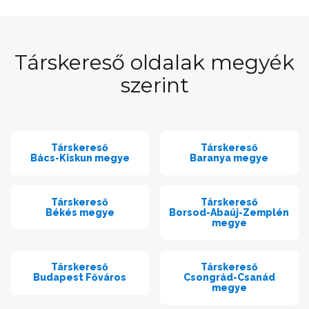
Társkereső oldalak megyék
szerint
Társkereső
Társkereső
Bács-Kiskun megye
Baranya megye
Társkereső
Társkereső
Békés megye
Borsod-Abaúj-Zemplén
megye
Társkereső
Társkereső
Budapest Főváros
Csongrád-Csanád
megye