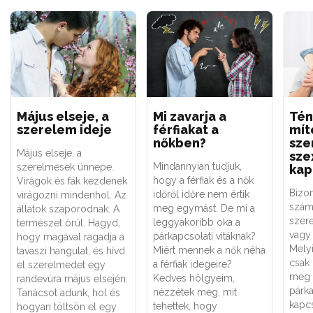
Május elseje, a
Mi zavarja a
Tén
szerelem ideje
férfiakat a
mít
nőkben?
sze
Május elseje, a
sze
Mindannyian tudjuk,
szerelmesek ünnepe.
kap
hogy a férfiak és a nők
Virágok és fák kezdenek
Bizo
időről időre nem értik
virágozni mindenhol. Az
szám
meg egymást. De mi a
állatok szaporodnak. A
szere
leggyakoribb oka a
természet örül. Hagyd,
vagy 
párkapcsolati vitáknak?
hogy magával ragadja a
Melyi
Miért mennek a nők néha
tavaszi hangulat, és hívd
csak
a férfiak idegeire?
el szerelmedet egy
meg 
Kedves hölgyeim,
randevúra május elsején.
párk
nézzétek meg, mit
Tanácsot adunk, hol és
kapc
tehettek, hogy
hogyan töltsön el egy