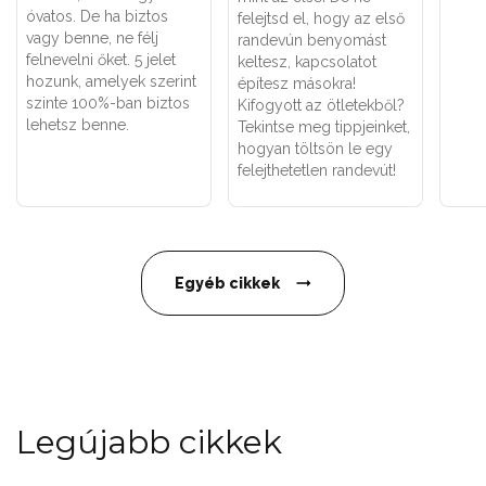
óvatos. De ha biztos
felejtsd el, hogy az első
vagy benne, ne félj
randevún benyomást
felnevelni őket. 5 jelet
keltesz, kapcsolatot
hozunk, amelyek szerint
építesz másokra!
szinte 100%-ban biztos
Kifogyott az ötletekből?
lehetsz benne.
Tekintse meg tippjeinket,
hogyan töltsön le egy
felejthetetlen randevút!
Egyéb cikkek
Legújabb cikkek