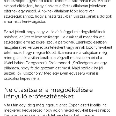
rendeződjön úgymond lefelé. Minden alkalommal más. Azt sem
szabad elfelejteni, hogy a nők és a férfiak általában jelentősen
eltérnek egymástól. A nőknek általában több időre van
szükségük ahhoz, hogy a háztartásukban visszaálljanak a dolgok
a normális kerékvágásba.
Ez azt jelenti, hogy nagy valószínűséggel mindegyikőtöknek
másfajta lehűtésre lesz szüksége. Ha csak saját magadra van
szükséged erre az időre, szólj a párodnak. Ellenkező esetben
hallgatását és kerülését büntetésként vagy annak bizonyítékaként
értelmezik, hogy megsértődött. Számára a vita valójában még
mindig tart, és a vitán korábban végzett munka nem éri el a
kívánt hatást. Ez egyszerű. Csak mondd: „Szükségem van egy
pillanatra, hogy feldolgozzam ezt most. Majd szólok, ha jól
leszek, jó? Köszönöm.” Még egy ilyen egyszerű vonal is
csodákra képes néha.
Ne utasítsa el a megbékélésre
irányuló erőfeszítéseket
Vita után egy ideig még ingerült lehet. Éppen ezért ideális, ha
megkéred kedvesedet, hogy adjon neked egy-két békés napot.
De ha eljön hozzád a másik fél, ne utasítsd el. Ilyenkor