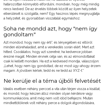
határozottan könnyebb elfordulni, mondván, hogy még mindig
nincs kedved. De az érvelés többek között az ilyen helyzetek
elkerülését is szolgálta, nem? Egy hasznos lépés megnyugtatja
a helyzetet, és gyorsabban visszatalál egymáshoz.
Soha ne mondd azt, hogy "nem így
gondoltam"
Azt mondod, hogy nem így érti”, és lényegében ez eltöröl
minden előrehaladást, amit a verekedés során elért. Mert azt
hitted. Csodálatos, hogy azt szeretné, ha kedvence jobban
érezné magát. Minden érvnek célja van, és az elmondottakat
csak ki kellett mondani. Ha ezt a kedvesed mondja, válaszoljon:
„Lehet, hogy nem így gondoltad, de ez most úgy-ahogy érzem
magam. A jövőben kérlek, tedd és ne tedd az XYZ-t.”
Ne kerülje el a téma újbóli felvetését
Ideális esetben néhány perccel a vita után térjen vissza a kisállat,
és mondd, hogy készen állsz minden olyan kérdésre vagy
kommunikációra, amit még nem volt időd befejezni. Miután
mindkettőtöknek volt néhány perce a dolgok átgondolására,