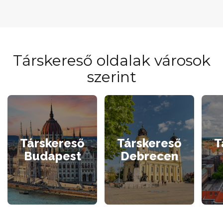
Társkereső oldalak városok
szerint
Társkereső
Társkereső
T
Budapest
Debrecen