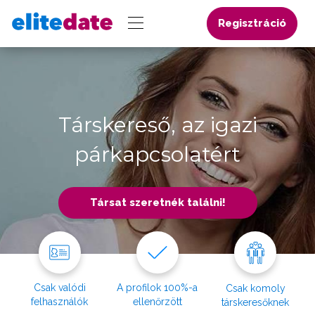
Regisztráció
Társkereső, az igazi
párkapcsolatért
Társat szeretnék találni!
Csak valódi
A profilok 100%-a
Csak komoly
felhasználók
ellenőrzött
társkeresőknek