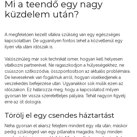
Mi a teendő egy nagy
küzdelem után?
A megfelelően kezelt vitákra szükség van egy egészséges
kapcsolatban. De ugyanilyen fontos lehet a közvetlenül egy
ilyen vita utáni időszak is.
Valószínűleg már sok technikát ismer, hogyan kell helyesen
vitatkozni partnerével. Ne ragaszkodjon a hülyeségekhez, ne
csússzon szitkozódva, összpontosítson az aktuális problémára.
De keveseknek van fogalmuk arról, hogyan viselkedjenek a
veszekedés befejezése után. Ugyanakkor sok múlik ezen az
időszakon. Ez határozza meg, hogy a kapcsolatod milyen
gyorsan tér vissza szeretetteljes pályára. Tehát nagyon figyelj
erre az öt dologra.
Törölj el egy csendes háztartást
Néha gyorsan el akarsz felejteni mindent egy vita után, máskor
pedig szükséged van egy pillanatra magadra, hogy minden