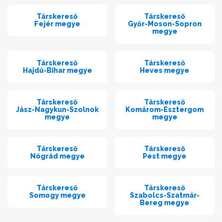
Társkereső
Társkereső
Fejér megye
Győr-Moson-Sopron
megye
Társkereső
Társkereső
Hajdú-Bihar megye
Heves megye
Társkereső
Társkereső
Jász-Nagykun-Szolnok
Komárom-Esztergom
megye
megye
Társkereső
Társkereső
Nógrád megye
Pest megye
Társkereső
Társkereső
Somogy megye
Szabolcs-Szatmár-
Bereg megye