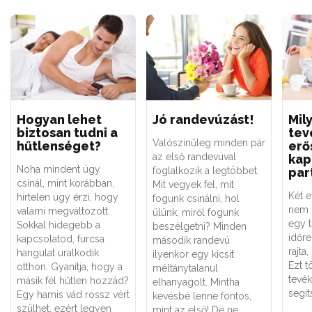
Hogyan lehet
Jó randevúzást!
Mil
biztosan tudni a
tev
Valószínűleg minden pár
hűtlenséget?
erős
az első randevúval
kap
Noha mindent úgy
foglalkozik a legtöbbet.
par
csinál, mint korábban,
Mit vegyek fel, mit
Két 
hirtelen úgy érzi, hogy
fogunk csinálni, hol
nem 
valami megváltozott.
ülünk, miről fogunk
egy 
Sokkal hidegebb a
beszélgetni? Minden
időre
kapcsolatod, furcsa
második randevú
rajta,
hangulat uralkodik
ilyenkor egy kicsit
Ezt 
otthon. Gyanítja, hogy a
méltánytalanul
tevé
másik fél hűtlen hozzád?
elhanyagolt. Mintha
segít
Egy hamis vád rossz vért
kevésbé lenne fontos,
szülhet, ezért legyen
mint az első! De ne