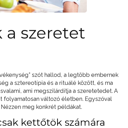
 a szeretet
vékenység” szót hallod, a legtöbb embernek
g a sztereotípia és a rituálé között, és ma
asvalami, ami megszilárdítja a szeretetedet. A
nt folyamatosan változó életben. Egyszóval
Nézzen meg konkrét példákat.
csak kettőtök számára