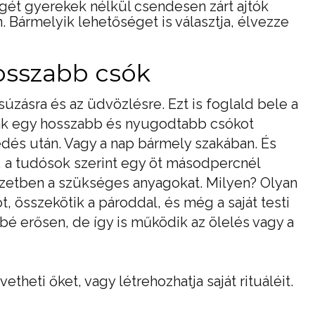
gét gyerekek nélkül csendesen zárt ajtók
 Bármelyik lehetőséget is választja, élvezze
osszabb csók
zásra és az üdvözlésre. Ezt is foglald bele a
nak egy hosszabb és nyugodtabb csókot
edés után. Vagy a nap bármely szakában. És
l, a tudósok szerint egy öt másodpercnél
ezetben a szükséges anyagokat. Milyen? Olyan
t, összekötik a pároddal, és még a saját testi
sbé erősen, de így is működik az ölelés vagy a
heti őket, vagy létrehozhatja saját rituáléit.