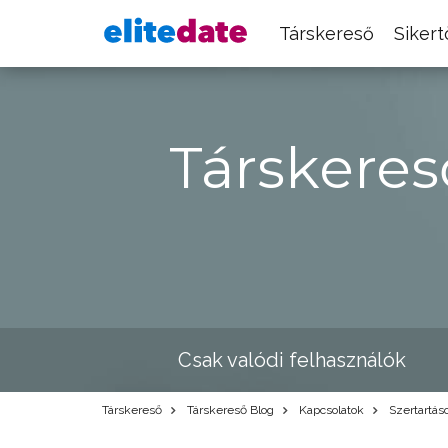
Társkereső
Siker
Társkeres
Csak valódi felhasználók
Társkereső
Társkereső Blog
Kapcsolatok
Szertartáso