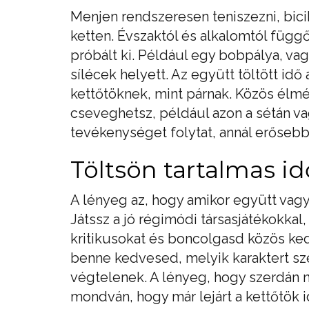
Menjen rendszeresen teniszezni, bicik
ketten. Évszaktól és alkalomtól függ
próbált ki. Például egy bobpálya, v
sílécek helyett. Az együtt töltött id
kettőtöknek, mint párnak. Közös élm
cseveghetsz, például azon a sétán v
tevékenységet folytat, annál erősebb
Töltsön tartalmas id
A lényeg az, hogy amikor együtt vagy
Játssz a jó régimódi társasjátékokkal,
kritikusokat és boncolgasd közös kedv
benne kedvesed, melyik karaktert sze
végtelenek. A lényeg, hogy szerdán ne
mondván, hogy már lejárt a kettőtök 