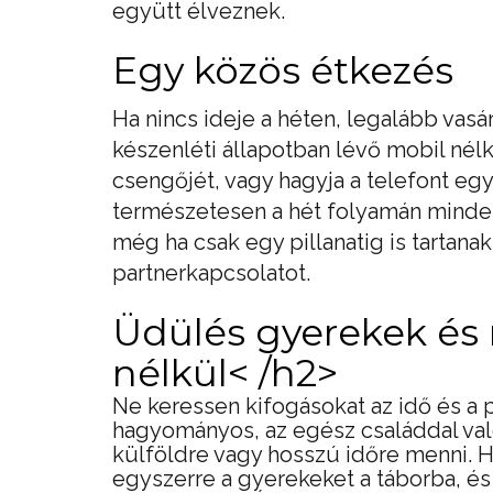
együtt élveznek.
Egy közös étkezés
Ha nincs ideje a héten, legalább vas
készenléti állapotban lévő mobil nélk
csengőjét, vagy hagyja a telefont egy
természetesen a hét folyamán minden
még ha csak egy pillanatig is tartanak
partnerkapcsolatot.
Üdülés gyerekek és
nélkül< /h2>
Ne keressen kifogásokat az idő és a 
hagyományos, az egész családdal való
külföldre vagy hosszú időre menni. H
egyszerre a gyerekeket a táborba, é