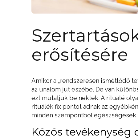
Szertartások
erősítésére
Amikor a „rendszeresen ismétlődő te
az unalom jut eszébe. De van különbsé
ezt mutatjuk be nektek. A rituálé oly
rituálék fix pontot adnak az egyébké
minden szempontból egészségesek. 
Közös tevékenység 