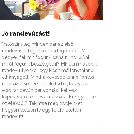
Jó randevúzást!
Valószínűleg minden pár az első
randevúval foglalkozik a legtöbbet. Mit
vegyek fel, mit fogunk csinálni, hol ülünk,
miről fogunk beszélgetni? Minden második
randevú ilyenkor egy kicsit méltánytalanul
elhanyagolt. Mintha kevésbé lenne fontos,
mint az első! De ne felejtsd el, hogy az
első randevún benyomást keltesz,
kapcsolatot építesz másokra! Kifogyott az
ötletekből? Tekintse meg tippjeinket,
hogyan töltsön le egy felejthetetlen
randevút!