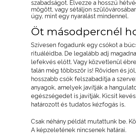
szabadságot. Élvezze a hosszú hétvé
mögött, vagy sétáljon szülővárosában.
úgy, mint egy nyaralást mindennel.
Öt másodpercnél h
Szívesen fogadunk egy csókot a búcsú
rituáléidba. De legalább adj magad
lefekvés előtt. Vagy közvetlenül ébr
talán még többször is! Röviden és jó
hosszabb csók felszabadítja a szerv
anyagok, amelyek javítják a hangulato
egészségedet is javítják. Kicsit kevé
határozott és tudatos kézfogás is.
Csak néhány példát mutattunk be. Követ
A képzeletének nincsenek határai.