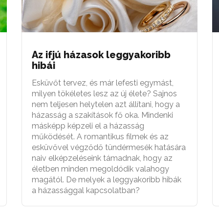
Az ifjú házasok leggyakoribb
hibái
Esküvőt tervez, és már lefesti egymást,
milyen tökéletes lesz az új élete? Sajnos
nem teljesen helytelen azt állítani, hogy a
házasság a szakítások fő oka. Mindenki
másképp képzeli el a házasság
működését. A romantikus filmek és az
esküvővel végződő tündérmesék hatására
naiv elképzeléseink támadnak, hogy az
életben minden megoldódik valahogy
magától. De melyek a leggyakoribb hibák
a házassággal kapcsolatban?