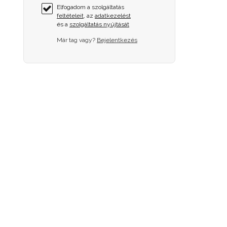
Elfogadom a szolgáltatás
feltételeit
, az
adatkezelést
és a
szolgáltatás nyújtását
Már tag vagy?
Bejelentkezés