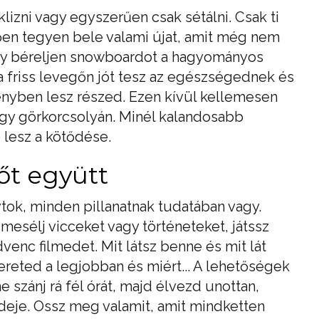
lizni vagy egyszerűen csak sétálni. Csak ti
ően tegyen bele valami újat, amit még nem
agy béreljen snowboardot a hagyományos
ő a friss levegőn jót tesz az egészségednek és
ényben lesz részed. Ezen kívül kellemesen
agy görkorcsolyán. Minél kalandosabb
 lesz a kötődése.
őt együtt
tok, minden pillanatnak tudatában vagy.
 mesélj vicceket vagy történeteket, játssz
enc filmedet. Mit látsz benne és mit lát
reted a legjobban és miért... A lehetőségek
 szánj rá fél órát, majd élvezd unottan,
ideje. Ossz meg valamit, amit mindketten