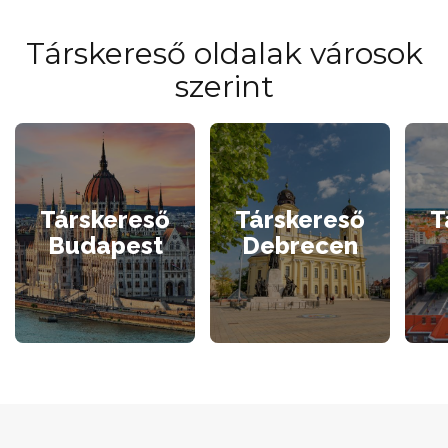
Társkereső oldalak városok
szerint
Társkereső
Társkereső
T
Budapest
Debrecen