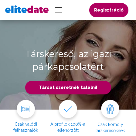
Regisztráció
Társkereső, az igazi
párkapcsolatért
Társat szeretnék találni!
Csak valódi
A profilok 100%-a
Csak komoly
felhasználók
ellenőrzött
társkeresőknek