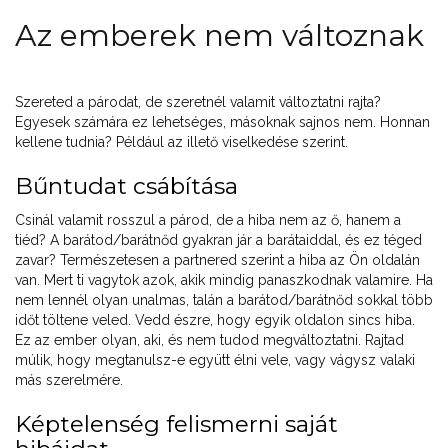
Az emberek nem változnak
Szereted a párodat, de szeretnél valamit változtatni rajta?
Egyesek számára ez lehetséges, másoknak sajnos nem. Honnan
kellene tudnia? Például az illető viselkedése szerint.
Bűntudat csábítása
Csinál valamit rosszul a párod, de a hiba nem az ő, hanem a
tiéd? A barátod/barátnőd gyakran jár a barátaiddal, és ez téged
zavar? Természetesen a partnered szerint a hiba az Ön oldalán
van. Mert ti vagytok azok, akik mindig panaszkodnak valamire. Ha
nem lennél olyan unalmas, talán a barátod/barátnőd sokkal több
időt töltene veled. Vedd észre, hogy egyik oldalon sincs hiba.
Ez az ember olyan, aki, és nem tudod megváltoztatni. Rajtad
múlik, hogy megtanulsz-e együtt élni vele, vagy vágysz valaki
más szerelmére.
Képtelenség felismerni saját