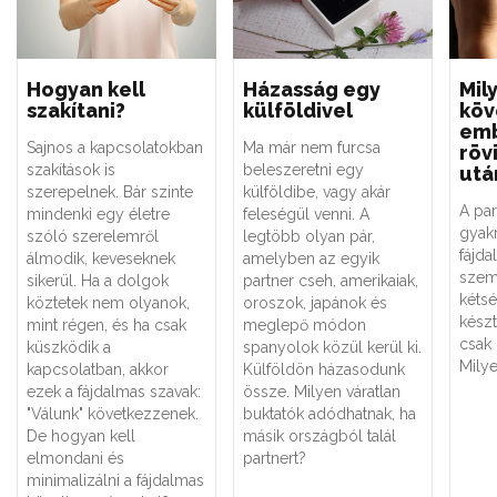
Hogyan kell
Házasság egy
Mil
szakítani?
külföldivel
köv
em
Sajnos a kapcsolatokban
Ma már nem furcsa
röv
szakítások is
beleszeretni egy
utá
szerepelnek. Bár szinte
külföldibe, vagy akár
A par
mindenki egy életre
feleségül venni. A
gyak
szóló szerelemről
legtöbb olyan pár,
fájda
álmodik, keveseknek
amelyben az egyik
szem
sikerül. Ha a dolgok
partner cseh, amerikaiak,
kétsé
köztetek nem olyanok,
oroszok, japánok és
készt
mint régen, és ha csak
meglepő módon
csak 
küszködik a
spanyolok közül kerül ki.
Mily
kapcsolatban, akkor
Külföldön házasodunk
ezek a fájdalmas szavak:
össze. Milyen váratlan
"Válunk" következzenek.
buktatók adódhatnak, ha
De hogyan kell
másik országból talál
elmondani és
partnert?
minimalizálni a fájdalmas