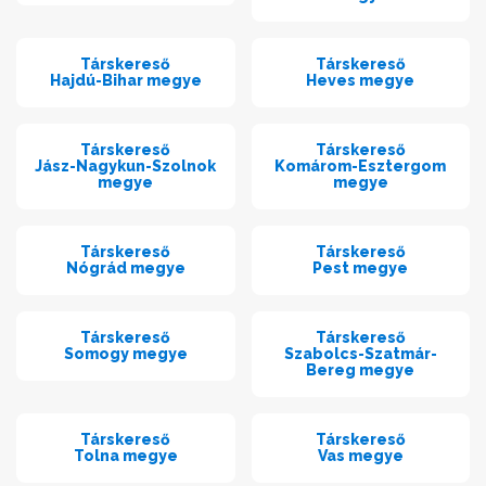
Társkereső
Társkereső
Hajdú-Bihar megye
Heves megye
Társkereső
Társkereső
Jász-Nagykun-Szolnok
Komárom-Esztergom
megye
megye
Társkereső
Társkereső
Nógrád megye
Pest megye
Társkereső
Társkereső
Somogy megye
Szabolcs-Szatmár-
Bereg megye
Társkereső
Társkereső
Tolna megye
Vas megye