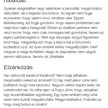
hibáidat
Gyakran elégedetlen vagy valamiben a pároddal, megpróbálsz
változtatni, de ő teljesen közömbös. Az egyén nem fogja
észrevenni, hogy valami nincs rendben vele. Éppen
ellenkezőleg, azt fogja gondolni, hogy valami problémád van,
majd kiűzi rajta a haragodat. Ebben az esetben partnere nem
veszi észre, hogy nem csak önmagára kell gondolnia, hanem az
egész partnerségére is. Mert egy lényeges dolgot figyelmen
kívül hagy, mégpedig azt, hogy a kapcsolat a kölcsönös
tiszteletről szól. Az ilyen embert nehéz megváltoztatni, mert
megvan a maga érintetlen világa, és alapvetően nem vágyik
semmi változásra. Semmi ok, tökéletes.
Elzárkózás
Van zárkózott barátod/barátnőd? Nem tudja láthatóan
megmutatni neked az érzéseit? Ez baj, mert akkor soha nem
tudhatod, hogy mire készülsz. Nagyon nehéz bejutni belé. Ha
szerencséd van, és néha igen, rá fogsz jönni, hogy valójában
egy kiszámíthatatlan egyéniség. Egy ilyen embert még soha
senki nem tudott megváltoztatni. Megpróbálhatod. A kérdés az,
hogy meg tudod-e csinálni!