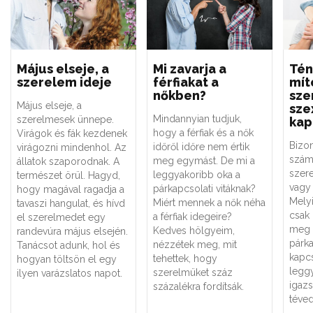
Május elseje, a
Mi zavarja a
Tén
szerelem ideje
férfiakat a
mít
nőkben?
sze
Május elseje, a
sze
Mindannyian tudjuk,
szerelmesek ünnepe.
kap
hogy a férfiak és a nők
Virágok és fák kezdenek
Bizo
időről időre nem értik
virágozni mindenhol. Az
szám
meg egymást. De mi a
állatok szaporodnak. A
szere
leggyakoribb oka a
természet örül. Hagyd,
vagy 
párkapcsolati vitáknak?
hogy magával ragadja a
Melyi
Miért mennek a nők néha
tavaszi hangulat, és hívd
csak
a férfiak idegeire?
el szerelmedet egy
meg 
Kedves hölgyeim,
randevúra május elsején.
párk
nézzétek meg, mit
Tanácsot adunk, hol és
kapc
tehettek, hogy
hogyan töltsön el egy
legg
szerelmüket száz
ilyen varázslatos napot.
igaz
százalékra fordítsák.
téved