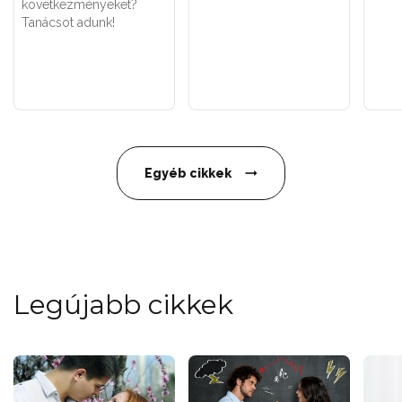
következményeket?
Tanácsot adunk!
Egyéb cikkek
Legújabb cikkek