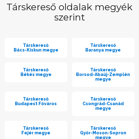
Társkereső oldalak megyék
szerint
Társkereső
Társkereső
Bács-Kiskun megye
Baranya megye
Társkereső
Társkereső
Békés megye
Borsod-Abaúj-Zemplén
megye
Társkereső
Társkereső
Budapest Főváros
Csongrád-Csanád
megye
Társkereső
Társkereső
Fejér megye
Győr-Moson-Sopron
megye