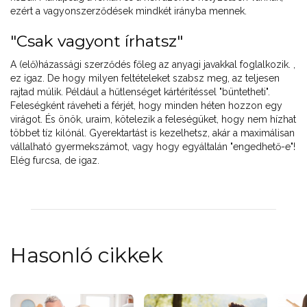
ezért a vagyonszerződések mindkét irányba mennek.
"Csak vagyont írhatsz"
A (elő)házassági szerződés főleg az anyagi javakkal foglalkozik. ,
ez igaz. De hogy milyen feltételeket szabsz meg, az teljesen
rajtad múlik. Például a hűtlenséget kártérítéssel "büntetheti".
Feleségként ráveheti a férjét, hogy minden héten hozzon egy
virágot. És önök, uraim, kötelezik a feleségüket, hogy nem hízhat
többet tíz kilónál. Gyerektartást is kezelhetsz, akár a maximálisan
vállalható gyermekszámot, vagy hogy egyáltalán "engedhető-e"!
Elég furcsa, de igaz.
Hasonló cikkek