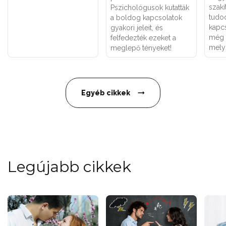
szakí
Pszichológusok kutatták
tudo
a boldog kapcsolatok
kapc
gyakori jeleit, és
még 
felfedezték ezeket a
mely
meglepő tényeket!
Egyéb cikkek
Legújabb cikkek