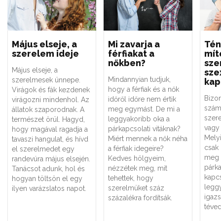
Május elseje, a
Mi zavarja a
Tén
szerelem ideje
férfiakat a
mít
nőkben?
sze
Május elseje, a
sze
Mindannyian tudjuk,
szerelmesek ünnepe.
kap
hogy a férfiak és a nők
Virágok és fák kezdenek
Bizo
időről időre nem értik
virágozni mindenhol. Az
szám
meg egymást. De mi a
állatok szaporodnak. A
szere
leggyakoribb oka a
természet örül. Hagyd,
vagy 
párkapcsolati vitáknak?
hogy magával ragadja a
Melyi
Miért mennek a nők néha
tavaszi hangulat, és hívd
csak
a férfiak idegeire?
el szerelmedet egy
meg 
Kedves hölgyeim,
randevúra május elsején.
párk
nézzétek meg, mit
Tanácsot adunk, hol és
kapc
tehettek, hogy
hogyan töltsön el egy
legg
szerelmüket száz
ilyen varázslatos napot.
igaz
százalékra fordítsák.
téved