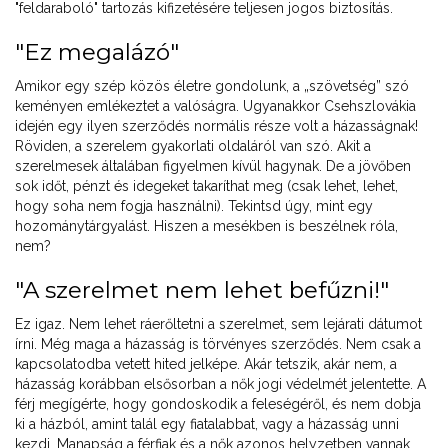
"feldaraboló" tartozás kifizetésére teljesen jogos biztosítás.
"Ez megalázó"
Amikor egy szép közös életre gondolunk, a „szövetség” szó
keményen emlékeztet a valóságra. Ugyanakkor Csehszlovákia
idején egy ilyen szerződés normális része volt a házasságnak!
Röviden, a szerelem gyakorlati oldaláról van szó. Akit a
szerelmesek általában figyelmen kívül hagynak. De a jövőben
sok időt, pénzt és idegeket takaríthat meg (csak lehet, lehet,
hogy soha nem fogja használni). Tekintsd úgy, mint egy
hozománytárgyalást. Hiszen a mesékben is beszélnek róla,
nem?
"A szerelmet nem lehet befűzni!"
Ez igaz. Nem lehet ráerőltetni a szerelmet, sem lejárati dátumot
írni. Még maga a házasság is törvényes szerződés. Nem csak a
kapcsolatodba vetett hited jelképe. Akár tetszik, akár nem, a
házasság korábban elsősorban a nők jogi védelmét jelentette. A
férj megígérte, hogy gondoskodik a feleségéről, és nem dobja
ki a házból, amint talál egy fiatalabbat, vagy a házasság unni
kezdi. Manapság a férfiak és a nők azonos helyzetben vannak,