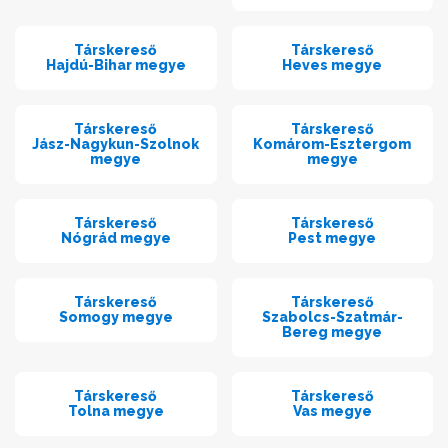
Társkereső
Társkereső
Hajdú-Bihar megye
Heves megye
Társkereső
Társkereső
Jász-Nagykun-Szolnok
Komárom-Esztergom
megye
megye
Társkereső
Társkereső
Nógrád megye
Pest megye
Társkereső
Társkereső
Somogy megye
Szabolcs-Szatmár-
Bereg megye
Társkereső
Társkereső
Tolna megye
Vas megye