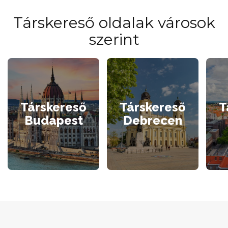
Társkereső oldalak városok
szerint
Társkereső
Társkereső
T
Budapest
Debrecen