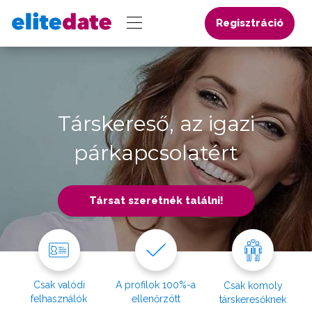
Regisztráció
Társkereső, az igazi
párkapcsolatért
Társat szeretnék találni!
Csak valódi
A profilok 100%-a
Csak komoly
felhasználók
ellenőrzött
társkeresőknek