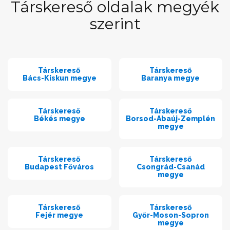
Társkereső oldalak megyék
szerint
Társkereső
Társkereső
Bács-Kiskun megye
Baranya megye
Társkereső
Társkereső
Békés megye
Borsod-Abaúj-Zemplén
megye
Társkereső
Társkereső
Budapest Főváros
Csongrád-Csanád
megye
Társkereső
Társkereső
Fejér megye
Győr-Moson-Sopron
megye