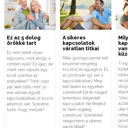
Ez az 5 dolog
A sikeres
Mil
örökké tart
kapcsolatok
kap
váratlan titkai
van
Ez nem lehet olyan
küz
Ritka gyöngyszemet kell
egyszerű, mint ahogy a
Ti e
kinyernie rengeteg
címben írjuk? Ez igaz, de
tűnte
koszból és agyagból. És
miért nem lépünk egy
időb
ez pontosan így van a
kicsit szembe az
recse
kapcsolatokban. Meg
esélyekkel? Több száz
dolg
kell találni az egyetlen
pár, akik több mint 30
ellen
szerelmet! De te magad
éve vannak együtt,
"olas
teremtesz elégedett
kapcsolatukban öt közös
azzal
kapcsolatot. Ne felejtsd
jellemző van. Szeretné
után 
el. Nem ingatag
tudni, hogy melyek?
néhá
szerencse. Szeretnéd
gond
megismerni a sikeres
hogy
párok titkait?