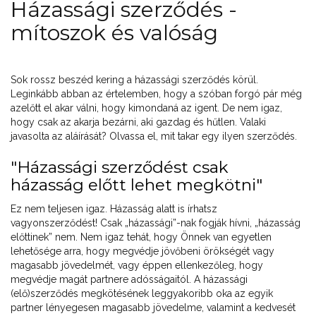
Házassági szerződés -
mítoszok és valóság
Sok rossz beszéd kering a házassági szerződés körül.
Leginkább abban az értelemben, hogy a szóban forgó pár még
azelőtt el akar válni, hogy kimondaná az igent. De nem igaz,
hogy csak az akarja bezárni, aki gazdag és hűtlen. Valaki
javasolta az aláírását? Olvassa el, mit takar egy ilyen szerződés.
"Házassági szerződést csak
házasság előtt lehet megkötni"
Ez nem teljesen igaz. Házasság alatt is írhatsz
vagyonszerződést! Csak „házassági”-nak fogják hívni, „házasság
előttinek” nem. Nem igaz tehát, hogy Önnek van egyetlen
lehetősége arra, hogy megvédje jövőbeni örökségét vagy
magasabb jövedelmét, vagy éppen ellenkezőleg, hogy
megvédje magát partnere adósságaitól. A házassági
(elő)szerződés megkötésének leggyakoribb oka az egyik
partner lényegesen magasabb jövedelme, valamint a kedvesét