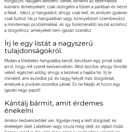
horgászni, hallgatni kedvenc zenéit, kimenni az éttermekbe
kulináris élményekért, csak üldögélni a fűben a parkban és nézni
a fákat... Idézz jó hangulatot, ahogy csak kell, és amilyen gyakran
csak tudod. Ha jó hangulatban vagy, könnyebben szembesülsz
a mindennapi problémákkal, és így türelmesebb leszel azokhoz
a dolgokhoz, amelyeket nem igazán szeretsz.
Írj le egy listát a nagyszerű
tulajdonságokról.
Miután a tökéletes hangulatba került, készítsen egy privát listát
arról, hogy mit szeret kedvencében. Attól kezdve, ahogy törődik
veled, egészen addig, ahogy a kezével a hajába túr. Írj le
mindent, ami eszedbe jut, és hagyj helyet más dolgoknak,
amelyek a jövőben eszedbe jutnak. És ne felejts el hozni egy
igazán nagy papírt!
Kántálj bármit, amit érdemes
énekelni
Amikor kedvenceddel van, figyelje meg a leírt dolgokat, és
énekeljen őket. Lélekben vagy ossza meg őket, ez rajtad múlik.