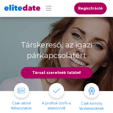
Regisztráció
Társkereső, az igazi
párkapcsolatért
Társat szeretnék találni!
Csak valódi
A profilok 100%-a
Csak komoly
felhasználók
ellenőrzött
társkeresőknek