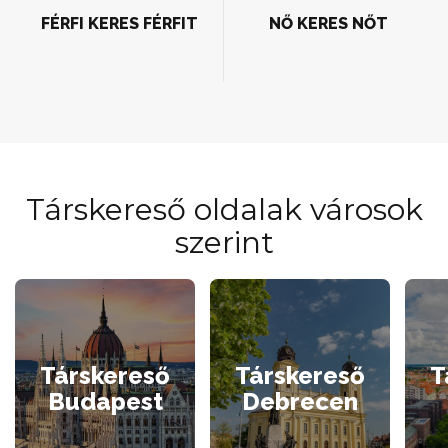
FÉRFI KERES FÉRFIT
NŐ KERES NŐT
Társkereső oldalak városok
szerint
Társkereső
Társkereső
T
Budapest
Debrecen