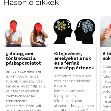
Hasonló cikkek
5 dolog, ami
Kifejezések,
A t
tönkreteszi a
amelyeket a nők
nők
párkapcsolatot
és a férfiak
Talán
másképp értenek
Sajnos a szerelem nem
álmo
A férfiak és a nők világa
úgy működik, mint a
fiata
más, ezt már mindenki
filmben. Csak egy igazi
herce
tudja. A
tragédia pusztíthatja el. A
akiv
kommunikációban a
valóságban azonban
bold
leggyakoribb
bármilyen apróság
mind
félreértések azon
tönkreteheti a
maga 
alapulnak, hogy partnere
kapcsolatot. Ezért kell
Némel
egyáltalán nem érti Önt.