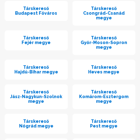
Társkereső
Társkereső
Budapest Főváros
Csongrád-Csanád
megye
Társkereső
Társkereső
Fejér megye
Győr-Moson-Sopron
megye
Társkereső
Társkereső
Hajdú-Bihar megye
Heves megye
Társkereső
Társkereső
Jász-Nagykun-Szolnok
Komárom-Esztergom
megye
megye
Társkereső
Társkereső
Nógrád megye
Pest megye