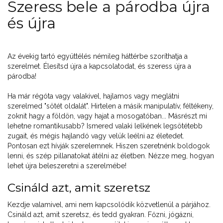
Szeress bele a párodba újra
és újra
Az évekig tartó együttélés némileg háttérbe szoríthatja a
szerelmet. Élesítsd újra a kapcsolatodat, és szeress újra a
párodba!
Ha már régóta vagy valakivel, hajlamos vagy meglátni
szerelmed "sötét oldalát". Hirtelen a másik manipulatív, féltékeny,
zoknit hagy a földön, vagy hajat a mosogatóban... Másrészt mi
lehetne romantikusabb? Ismered valaki lelkének legsötétebb
zugait, és mégis hajlandó vagy velük leélni az életedet.
Pontosan ezt hívják szerelemnek. Hiszen szeretnénk boldogok
lenni, és szép pillanatokat átélni az életben. Nézze meg, hogyan
lehet újra beleszeretni a szerelmébe!
Csináld azt, amit szeretsz
Kezdje valamivel, ami nem kapcsolódik közvetlenül a párjához.
Csináld azt, amit szeretsz, és tedd gyakran. Főzni, jógázni,