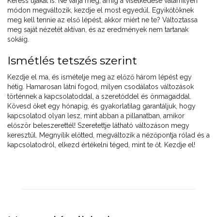
Keress újakat is. Ne várja meg, amíg a viselkedése valamilyen
módon megváltozik, kezdje el most egyedül. Egyikőtöknek
meg kell tennie az első lépést, akkor miért ne te? Változtassa
meg saját nézetét aktívan, és az eredmények nem tartanak
sokáig.
Ismétlés tetszés szerint
Kezdje el ma, és ismételje meg az előző három lépést egy
hétig. Hamarosan látni fogod, milyen csodálatos változások
történnek a kapcsolatoddal, a szeretőddel és önmagaddal.
Kövesd őket egy hónapig, és gyakorlatilag garantáljuk, hogy
kapcsolatod olyan lesz, mint abban a pillanatban, amikor
először beleszerettél! Szeretettje látható változáson megy
keresztül. Megnyílik előtted, megváltozik a nézőpontja rólad és a
kapcsolatodról, elkezd értékelni téged, mint te őt. Kezdje el!