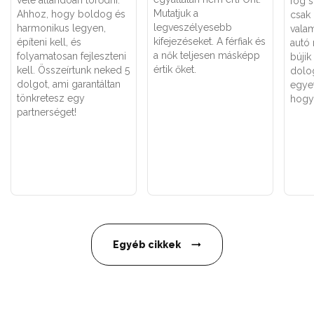
vele állandóan törődni.
fog s
Mutatjuk a
Ahhoz, hogy boldog és
csak 
legveszélyesebb
harmonikus legyen,
valam
kifejezéseket. A férfiak és
építeni kell, és
autó 
a nők teljesen másképp
folyamatosan fejleszteni
búji
értik őket.
kell. Összeírtunk neked 5
dolo
dolgot, ami garantáltan
egyet
tönkretesz egy
hogy
partnerséget!
Egyéb cikkek