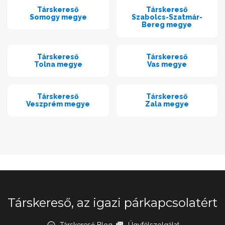
Társkereső
Társkereső
Somogy megye
Szabolcs-Szatmár-
Bereg megye
Társkereső
Társkereső
Tolna megye
Vas megye
Társkereső
Társkereső
Veszprém megye
Zala megye
Társkereső, az igazi párkapcsolatért