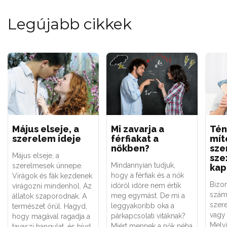
Legújabb cikkek
Május elseje, a
Mi zavarja a
Tén
szerelem ideje
férfiakat a
mít
nőkben?
sze
Május elseje, a
sze
Mindannyian tudjuk,
szerelmesek ünnepe.
kap
hogy a férfiak és a nők
Virágok és fák kezdenek
Bizo
időről időre nem értik
virágozni mindenhol. Az
szám
meg egymást. De mi a
állatok szaporodnak. A
szere
leggyakoribb oka a
természet örül. Hagyd,
vagy 
párkapcsolati vitáknak?
hogy magával ragadja a
Melyi
Miért mennek a nők néha
tavaszi hangulat, és hívd