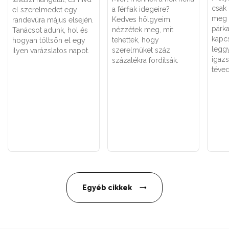
csak
a férfiak idegeire?
el szerelmedet egy
meg 
Kedves hölgyeim,
randevúra május elsején.
párk
nézzétek meg, mit
Tanácsot adunk, hol és
kapc
tehettek, hogy
hogyan töltsön el egy
legg
szerelmüket száz
ilyen varázslatos napot.
igaz
százalékra fordítsák.
téved
Egyéb cikkek