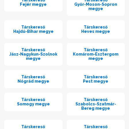
Társkereső
Társkereső
Fejér megye
Győr-Moson-Sopron
megye
Társkereső
Társkereső
Hajdú-Bihar megye
Heves megye
Társkereső
Társkereső
Jász-Nagykun-Szolnok
Komárom-Esztergom
megye
megye
Társkereső
Társkereső
Nógrád megye
Pest megye
Társkereső
Társkereső
Somogy megye
Szabolcs-Szatmár-
Bereg megye
Társkereső
Társkereső