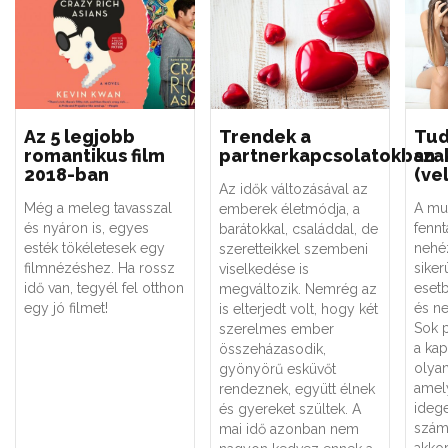
Az 5 legjobb
Trendek a
Tud
romantikus film
partnerkapcsolatokban
sza
2018-ban
(vel
Az idők változásával az
Még a meleg tavasszal
A mu
emberek életmódja, a
és nyáron is, egyes
fennt
barátokkal, családdal, de
esték tökéletesek egy
nehé
szeretteikkel szembeni
filmnézéshez. Ha rossz
siker
viselkedése is
idő van, tegyél fel otthon
esetb
megváltozik. Nemrég az
egy jó filmet!
és n
is elterjedt volt, hogy két
Sok 
szerelmes ember
a kap
összeházasodik,
olyan
gyönyörű esküvőt
amel
rendeznek, együtt élnek
idege
és gyereket szültek. A
szám
mai idő azonban nem