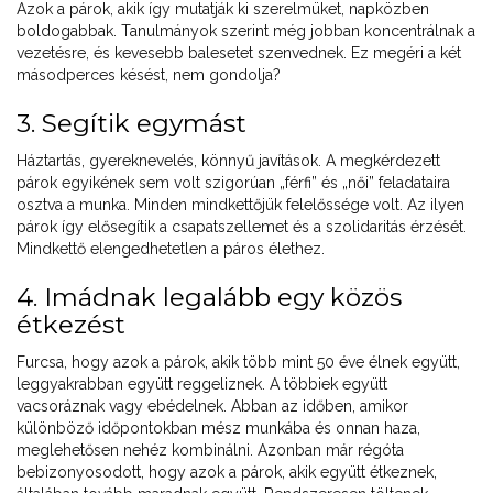
Azok a párok, akik így mutatják ki szerelmüket, napközben
boldogabbak. Tanulmányok szerint még jobban koncentrálnak a
vezetésre, és kevesebb balesetet szenvednek. Ez megéri a két
másodperces késést, nem gondolja?
3. Segítik egymást
Háztartás, gyereknevelés, könnyű javítások. A megkérdezett
párok egyikének sem volt szigorúan „férfi” és „női” feladataira
osztva a munka. Minden mindkettőjük felelőssége volt. Az ilyen
párok így elősegítik a csapatszellemet és a szolidaritás érzését.
Mindkettő elengedhetetlen a páros élethez.
4. Imádnak legalább egy közös
étkezést
Furcsa, hogy azok a párok, akik több mint 50 éve élnek együtt,
leggyakrabban együtt reggeliznek. A többiek együtt
vacsoráznak vagy ebédelnek. Abban az időben, amikor
különböző időpontokban mész munkába és onnan haza,
meglehetősen nehéz kombinálni. Azonban már régóta
bebizonyosodott, hogy azok a párok, akik együtt étkeznek,