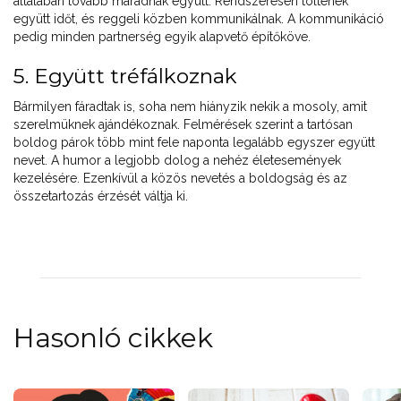
általában tovább maradnak együtt. Rendszeresen töltenek
együtt időt, és reggeli közben kommunikálnak. A kommunikáció
pedig minden partnerség egyik alapvető építőköve.
5. Együtt tréfálkoznak
Bármilyen fáradtak is, soha nem hiányzik nekik a mosoly, amit
szerelmüknek ajándékoznak. Felmérések szerint a tartósan
boldog párok több mint fele naponta legalább egyszer együtt
nevet. A humor a legjobb dolog a nehéz életesemények
kezelésére. Ezenkívül a közös nevetés a boldogság és az
összetartozás érzését váltja ki.
Hasonló cikkek