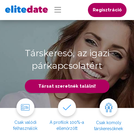
Regisztráció
Társkereső, az igazi
párkapcsolatért
Társat szeretnék találni!
Csak valódi
A profilok 100%-a
Csak komoly
felhasználók
ellenőrzött
társkeresőknek