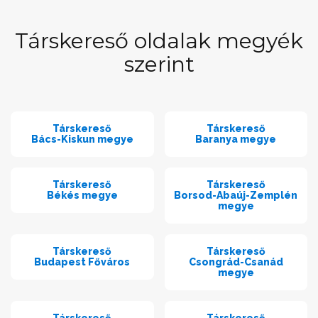
Társkereső oldalak megyék
szerint
Társkereső
Társkereső
Bács-Kiskun megye
Baranya megye
Társkereső
Társkereső
Békés megye
Borsod-Abaúj-Zemplén
megye
Társkereső
Társkereső
Budapest Főváros
Csongrád-Csanád
megye