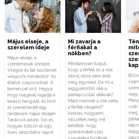
Május elseje, a
Mi zavarja a
Tén
szerelem ideje
férfiakat a
mít
nőkben?
sze
Május elseje, a
sze
Mindannyian tudjuk,
szerelmesek ünnepe.
kap
hogy a férfiak és a nők
Virágok és fák kezdenek
Bizo
időről időre nem értik
virágozni mindenhol. Az
szám
meg egymást. De mi a
állatok szaporodnak. A
szere
leggyakoribb oka a
természet örül. Hagyd,
vagy 
párkapcsolati vitáknak?
hogy magával ragadja a
Melyi
Miért mennek a nők néha
tavaszi hangulat, és hívd
csak
a férfiak idegeire?
el szerelmedet egy
meg 
Kedves hölgyeim,
randevúra május elsején.
párk
nézzétek meg, mit
Tanácsot adunk, hol és
kapc
tehettek, hogy
hogyan töltsön el egy
legg
szerelmüket száz
ilyen varázslatos napot.
igaz
százalékra fordítsák.