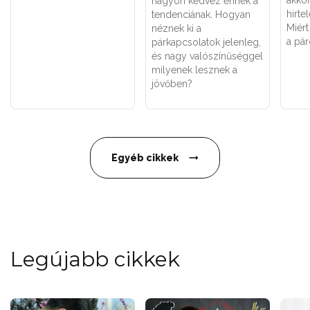
akkor
nagyon kedvez ennek a
hirte
tendenciának. Hogyan
Miért
néznek ki a
a pá
párkapcsolatok jelenleg,
és nagy valószínűséggel
milyenek lesznek a
jövőben?
Egyéb cikkek
Legújabb cikkek