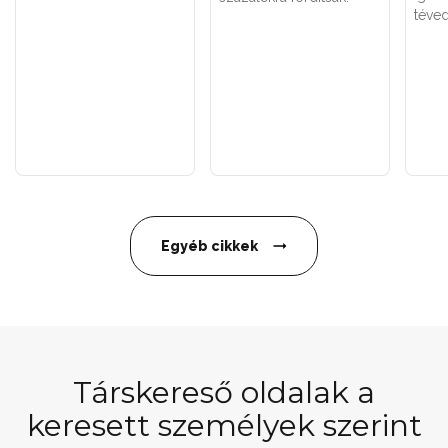
téved
Egyéb cikkek
Társkereső oldalak a
keresett személyek szerint