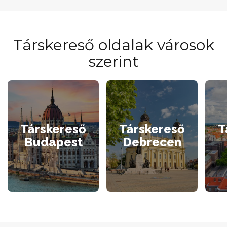
Társkereső oldalak városok
szerint
Társkereső
Társkereső
T
Budapest
Debrecen