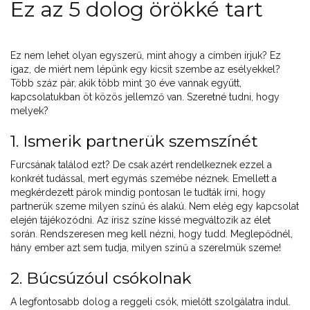
Ez az 5 dolog örökké tart
Ez nem lehet olyan egyszerű, mint ahogy a címben írjuk? Ez
igaz, de miért nem lépünk egy kicsit szembe az esélyekkel?
Több száz pár, akik több mint 30 éve vannak együtt,
kapcsolatukban öt közös jellemző van. Szeretné tudni, hogy
melyek?
1. Ismerik partnerük szemszínét
Furcsának találod ezt? De csak azért rendelkeznek ezzel a
konkrét tudással, mert egymás szemébe néznek. Emellett a
megkérdezett párok mindig pontosan le tudták írni, hogy
partnerük szeme milyen színű és alakú. Nem elég egy kapcsolat
elején tájékozódni. Az írisz színe kissé megváltozik az élet
során. Rendszeresen meg kell nézni, hogy tudd. Meglepődnél,
hány ember azt sem tudja, milyen színű a szerelmük szeme!
2. Búcsúzóul csókolnak
A legfontosabb dolog a reggeli csók, mielőtt szolgálatra indul.