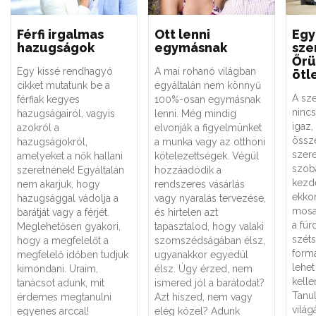
Férfi irgalmas
Ott lenni
Egy
hazugságok
egymásnak
sze
Őrü
Egy kissé rendhagyó
A mai rohanó világban
ötl
cikket mutatunk be a
egyáltalán nem könnyű
A sz
férfiak kegyes
100%-osan egymásnak
nincs
hazugságairól, vagyis
lenni. Még mindig
igaz,
azokról a
elvonják a figyelmünket
össze
hazugságokról,
a munka vagy az otthoni
szere
amelyeket a nők hallani
kötelezettségek. Végül
szoba
szeretnének! Egyáltalán
hozzáadódik a
kezd
nem akarjuk, hogy
rendszeres vásárlás
ekkor
hazugsággal vádolja a
vagy nyaralás tervezése,
mosa
barátját vagy a férjét.
és hirtelen azt
a fü
Meglehetősen gyakori,
tapasztalod, hogy valaki
széts
hogy a megfelelőt a
szomszédságában élsz,
form
megfelelő időben tudjuk
ugyanakkor egyedül
lehet
kimondani. Uraim,
élsz. Úgy érzed, nem
kell
tanácsot adunk, mit
ismered jól a barátodat?
Tanul
érdemes megtanulni
Azt hiszed, nem vagy
világ
egyenes arccal!
elég közel? Adunk