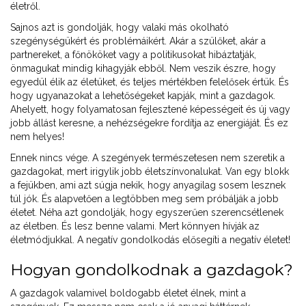
életről.
Sajnos azt is gondolják, hogy valaki más okolható
szegénységükért és problémáikért. Akár a szülőket, akár a
partnereket, a főnököket vagy a politikusokat hibáztatják,
önmagukat mindig kihagyják ebből. Nem veszik észre, hogy
egyedül élik az életüket, és teljes mértékben felelősek értük. És
hogy ugyanazokat a lehetőségeket kapják, mint a gazdagok.
Ahelyett, hogy folyamatosan fejlesztené képességeit és új vagy
jobb állást keresne, a nehézségekre fordítja az energiáját. És ez
nem helyes!
Ennek nincs vége. A szegények természetesen nem szeretik a
gazdagokat, mert irigylik jobb életszínvonalukat. Van egy blokk
a fejükben, ami azt súgja nekik, hogy anyagilag sosem lesznek
túl jók. És alapvetően a legtöbben meg sem próbálják a jobb
életet. Néha azt gondolják, hogy egyszerűen szerencsétlenek
az életben. És lesz benne valami. Mert könnyen hívják az
életmódjukkal. A negatív gondolkodás elősegíti a negatív életet!
Hogyan gondolkodnak a gazdagok?
A gazdagok valamivel boldogabb életet élnek, mint a