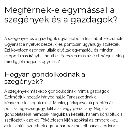
Megférnek-e egymással a
szegények és a gazdagok?
A szegények és a gazdagok ugyanabból a tésztából készülnek.
Ugyanazt a nyelvet beszélik, és pontosan ugyanúgy születtek.
Ezt követően azonban útjaik elváltak egymástól, és minden
csoport más irányba indult el. Egészen más az életmódjuk. Még
mindig jól megértik egymást?
Hogyan gondolkodnak a
szegények?
A szegények másképp gondolkodnak, mint a gazdagok.
Életmódjuk negatív irányba hajlik. Panaszkodnak a
kényelmetlenségük miatt. Munka, párkapcsolati problémák,
politika, egészségügy, lakhatás vagy pénzhiány. Negatív
gondolataikkal nemcsak magukban kezelik, hanem körülöttük is
szellőztetik azokat. Tökéletesen kijön azokkal az emberekkel,
akik szintén szeretnek egy pohár bor mellett panaszkodni az