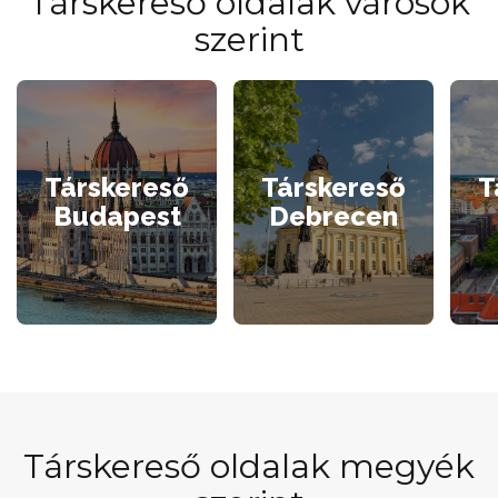
Társkereső oldalak városok
szerint
Társkereső
Társkereső
T
Budapest
Debrecen
Társkereső oldalak megyék