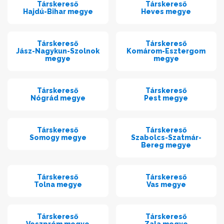
Társkereső
Társkereső
Hajdú-Bihar megye
Heves megye
Társkereső
Társkereső
Jász-Nagykun-Szolnok
Komárom-Esztergom
megye
megye
Társkereső
Társkereső
Nógrád megye
Pest megye
Társkereső
Társkereső
Somogy megye
Szabolcs-Szatmár-
Bereg megye
Társkereső
Társkereső
Tolna megye
Vas megye
Társkereső
Társkereső