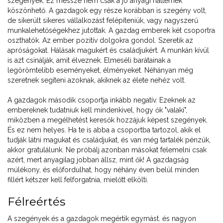
szegények. Ez messze nem csak a jó anyagi háttérnek
köszönhető. A gazdagok egy része korábban is szegény volt,
de sikerült sikeres vállalkozást felépíteniük, vagy nagyszerű
munkalehetőségekhez jutottak. A gazdag emberek két csoportra
oszthatók. Az ember pozitív dolgokra gondol. Szeretik az
apróságokat. Hálásak magukért és családjukért. A munkán kívül
is azt csinálják, amit élveznek. Elmeséli barátainak a
legörömtelibb eseményeket, élményeket. Néhányan még
szeretnek segíteni azoknak, akiknek az élete nehéz volt.
A gazdagok második csoportja inkább negatív. Ezeknek az
embereknek tudatniuk kell mindenkivel, hogy ők "valaki",
miközben a megélhetést keresők hozzájuk képest szegények.
És ez nem helyes. Ha te is abba a csoportba tartozol, akik el
tudják látni magukat és családjukat, és van még tartalék pénzük,
akkor gratulálunk. Ne próbálj azonban másokat felemelni csak
azért, mert anyagilag jobban állsz, mint ők! A gazdagság
múlékony, és előfordulhat, hogy néhány éven belül minden
fillért kétszer kell felforgatnia, mielőtt elkölti.
Félreértés
A szegények és a gazdagok megértik egymást. és nagyon