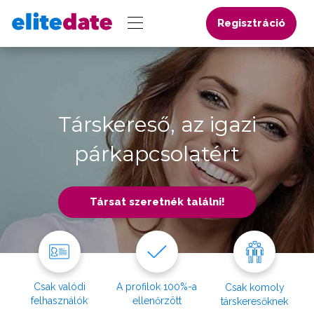
Regisztráció
Társkereső, az igazi
párkapcsolatért
Társat szeretnék találni!
Csak valódi
A profilok 100%-a
Csak komoly
felhasználók
ellenőrzött
társkeresőknek