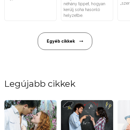
„szer
néhány tippet, hogyan
kerülj soha hasonló
helyzetbe.
Egyéb cikkek
Legújabb cikkek