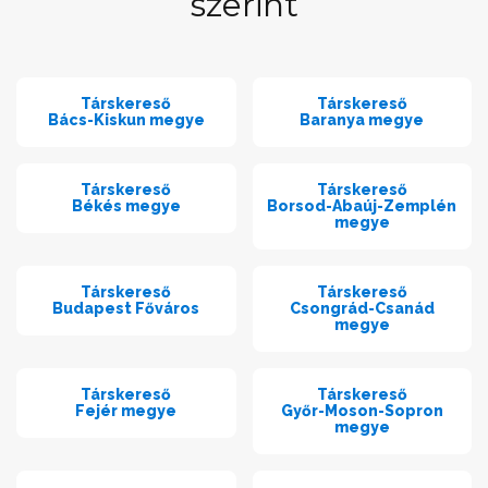
szerint
Társkereső
Társkereső
Bács-Kiskun megye
Baranya megye
Társkereső
Társkereső
Békés megye
Borsod-Abaúj-Zemplén
megye
Társkereső
Társkereső
Budapest Főváros
Csongrád-Csanád
megye
Társkereső
Társkereső
Fejér megye
Győr-Moson-Sopron
megye