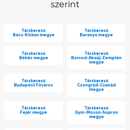
szerint
Társkereső
Társkereső
Bács-Kiskun megye
Baranya megye
Társkereső
Társkereső
Békés megye
Borsod-Abaúj-Zemplén
megye
Társkereső
Társkereső
Budapest Főváros
Csongrád-Csanád
megye
Társkereső
Társkereső
Fejér megye
Győr-Moson-Sopron
megye