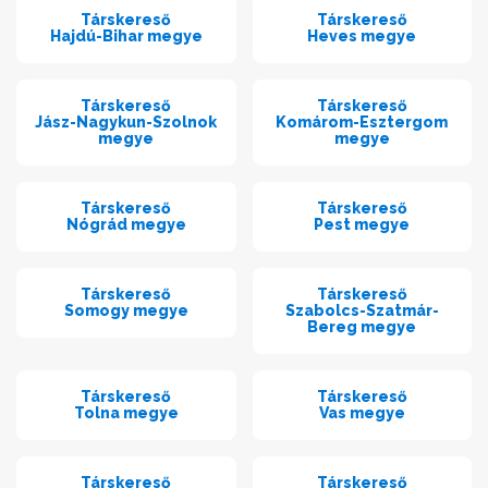
Társkereső
Társkereső
Hajdú-Bihar megye
Heves megye
Társkereső
Társkereső
Jász-Nagykun-Szolnok
Komárom-Esztergom
megye
megye
Társkereső
Társkereső
Nógrád megye
Pest megye
Társkereső
Társkereső
Somogy megye
Szabolcs-Szatmár-
Bereg megye
Társkereső
Társkereső
Tolna megye
Vas megye
Társkereső
Társkereső