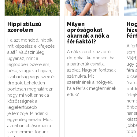
Hippi stílusú
Milyen
Hog
szerelem
apróságokat
híz
akarnak a nők a
fér
Ha azt mondod, hippik,
férfiaktól?
A fér
mit képzelsz e kifejezés
A nők szeretik az apró
sem k
alatt? Valószínűleg
dolgokat, különösen, ha
Miért
ugyanaz, mint a
a partnerük csinálja
úgy 
legtöbben. Szerelem,
azokat. Nagyon fontosak
férfi
béke, virágok a hajban,
számukra. Mit
dicsé
szabadság vagy szex és
szeretnének a hölgyek,
"nárc
drogok. Lehetetlen
ha a férfiak megtennének
bold
pontosan meghatározni,
értük?
felej
hogy mi volt ennek a
nemcs
közösségnek a
önbe
legjelentősebb
hanem
jellemzője. Mindenki
készt
egyénileg érezte. Most
jobba
azonban elsősorban a
több 
szerelemmel fogunk