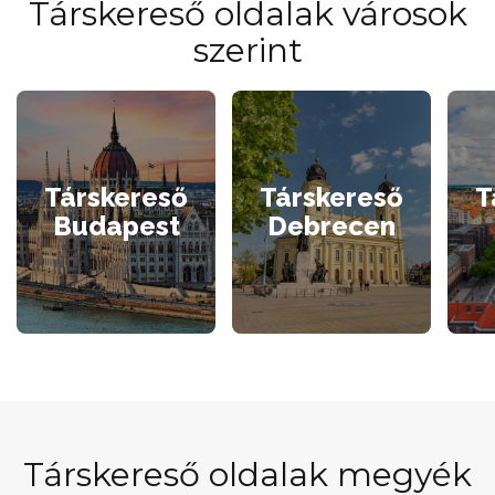
Társkereső oldalak városok
szerint
Társkereső
Társkereső
T
Budapest
Debrecen
Társkereső oldalak megyék