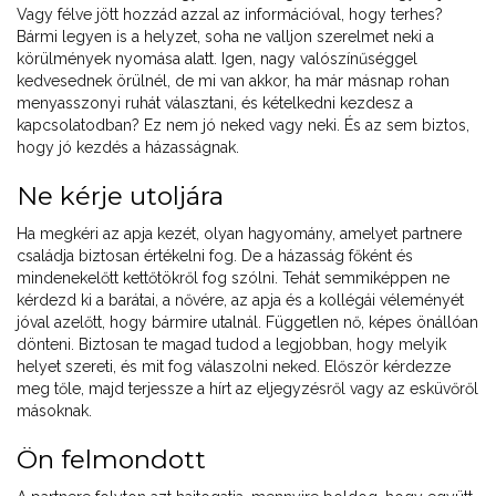
Vagy félve jött hozzád azzal az információval, hogy terhes?
Bármi legyen is a helyzet, soha ne valljon szerelmet neki a
körülmények nyomása alatt. Igen, nagy valószínűséggel
kedvesednek örülnél, de mi van akkor, ha már másnap rohan
menyasszonyi ruhát választani, és kételkedni kezdesz a
kapcsolatodban? Ez nem jó neked vagy neki. És az sem biztos,
hogy jó kezdés a házasságnak.
Ne kérje utoljára
Ha megkéri az apja kezét, olyan hagyomány, amelyet partnere
családja biztosan értékelni fog. De a házasság főként és
mindenekelőtt kettőtökről fog szólni. Tehát semmiképpen ne
kérdezd ki a barátai, a nővére, az apja és a kollégái véleményét
jóval azelőtt, hogy bármire utalnál. Független nő, képes önállóan
dönteni. Biztosan te magad tudod a legjobban, hogy melyik
helyet szereti, és mit fog válaszolni neked. Először kérdezze
meg tőle, majd terjessze a hírt az eljegyzésről vagy az esküvőről
másoknak.
Ön felmondott