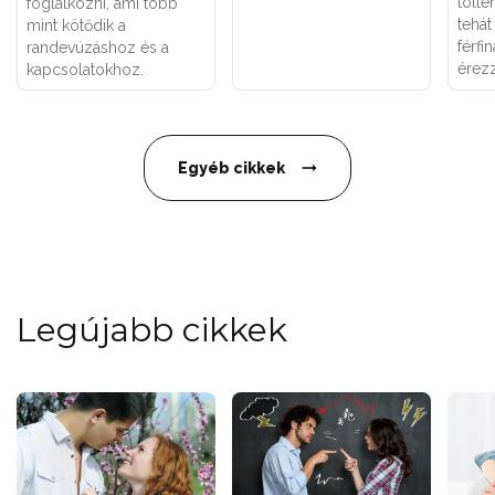
tölte
foglalkozni, ami több
tehát
mint kötődik a
férfi
randevúzáshoz és a
érez
kapcsolatokhoz.
Egyéb cikkek
Legújabb cikkek