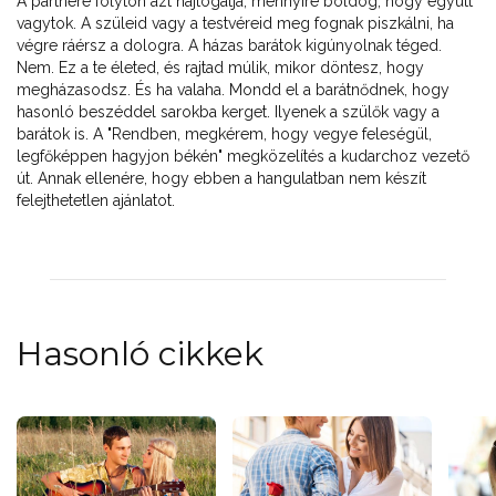
A partnere folyton azt hajtogatja, mennyire boldog, hogy együtt
vagytok. A szüleid vagy a testvéreid meg fognak piszkálni, ha
végre ráérsz a dologra. A házas barátok kigúnyolnak téged.
Nem. Ez a te életed, és rajtad múlik, mikor döntesz, hogy
megházasodsz. És ha valaha. Mondd el a barátnődnek, hogy
hasonló beszéddel sarokba kerget. Ilyenek a szülők vagy a
barátok is. A "Rendben, megkérem, hogy vegye feleségül,
legfőképpen hagyjon békén" megközelítés a kudarchoz vezető
út. Annak ellenére, hogy ebben a hangulatban nem készít
felejthetetlen ajánlatot.
Hasonló cikkek