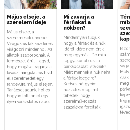
Május elseje, a
Mi zavarja a
Tén
szerelem ideje
férfiakat a
mít
nőkben?
sze
Május elseje, a
sze
Mindannyian tudjuk,
szerelmesek ünnepe.
kap
hogy a férfiak és a nők
Virágok és fák kezdenek
Bizo
időről időre nem értik
virágozni mindenhol. Az
szám
meg egymást. De mi a
állatok szaporodnak. A
szere
leggyakoribb oka a
természet örül. Hagyd,
vagy 
párkapcsolati vitáknak?
hogy magával ragadja a
Melyi
Miért mennek a nők néha
tavaszi hangulat, és hívd
csak
a férfiak idegeire?
el szerelmedet egy
meg 
Kedves hölgyeim,
randevúra május elsején.
párk
nézzétek meg, mit
Tanácsot adunk, hol és
kapc
tehettek, hogy
hogyan töltsön el egy
legg
szerelmüket száz
ilyen varázslatos napot.
igaz
százalékra fordítsák.
téved