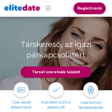
Regisztráció
Társkereső, az igazi
párkapcsolatért
Társat szeretnék találni!
Csak valódi
A profilok 100%-a
Csak komoly
felhasználók
ellenőrzött
társkeresőknek