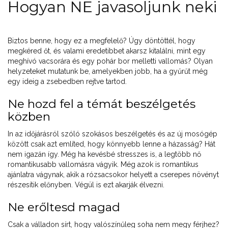
Hogyan NE javasoljunk neki
Biztos benne, hogy ez a megfelelő? Úgy döntöttél, hogy
megkéred őt, és valami eredetibbet akarsz kitalálni, mint egy
meghívó vacsorára és egy pohár bor melletti vallomás? Olyan
helyzeteket mutatunk be, amelyekben jobb, ha a gyűrűt még
egy ideig a zsebedben rejtve tartod.
Ne hozd fel a témát beszélgetés
közben
In az időjárásról szóló szokásos beszélgetés és az új mosógép
között csak azt említed, hogy könnyebb lenne a házasság? Hát
nem igazán így. Még ha kevésbé stresszes is, a legtöbb nő
romantikusabb vallomásra vágyik. Még azok is romantikus
ajánlatra vágynak, akik a rózsacsokor helyett a cserepes növényt
részesítik előnyben. Végül is ezt akarják élvezni.
Ne erőltesd magad
Csak a válladon sírt, hogy valószínűleg soha nem megy férjhez?