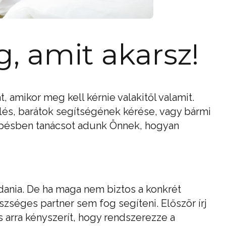
, amit akarsz!
 amikor meg kell kérnie valakitől valamit.
lés, barátok segítségének kérése, vagy bármi
pésben tanácsot adunk Önnek, hogyan
ndania. De ha maga nem biztos a konkrét
séges partner sem fog segíteni. Először írj
is arra kényszerít, hogy rendszerezze a