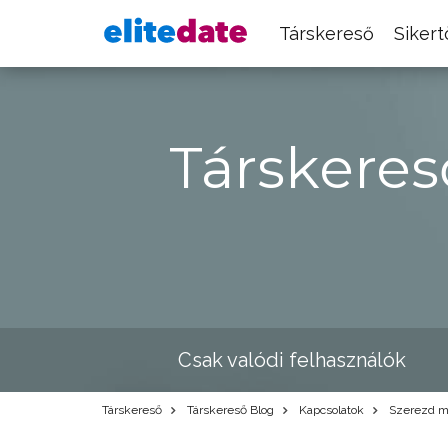
Társkereső
Siker
Társkeres
Csak valódi felhasználók
Társkereső
Társkereső Blog
Kapcsolatok
Szerezd me