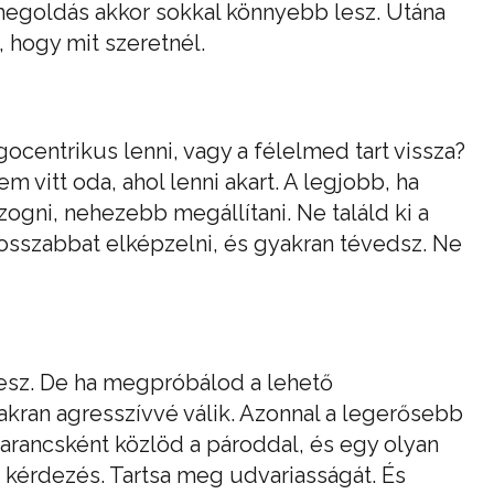
A megoldás akkor sokkal könnyebb lesz. Utána
 hogy mit szeretnél.
centrikus lenni, vagy a félelmed tart vissza?
m vitt oda, ahol lenni akart. A legjobb, ha
ogni, nehezebb megállítani. Ne találd ki a
rosszabbat elképzelni, és gyakran tévedsz. Ne
tesz. De ha megpróbálod a lehető
akran agresszívvé válik. Azonnal a legerősebb
parancsként közlöd a pároddal, és egy olyan
a kérdezés. Tartsa meg udvariasságát. És