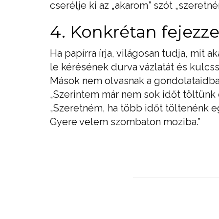
cserélje ki az „akarom” szót „szeretné
4. Konkrétan fejezz
Ha papírra írja, világosan tudja, mit a
le kérésének durva vázlatát és kulcss
Mások nem olvasnak a gondolataidban, 
„Szerintem már nem sok időt töltünk e
„Szeretném, ha több időt töltenénk 
Gyere velem szombaton moziba.”