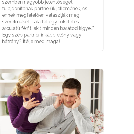
szemben nagyobb jelentőséget
tulajdonítanak partnerük jellemének, és
ennek megfelelően választják meg
szerelmüket. Találtál egy tökéletes
arculatú férfit, akit minden barátod irigyel?
Egy szép partner inkább előny vagy
hátrány? Ítélje meg maga!