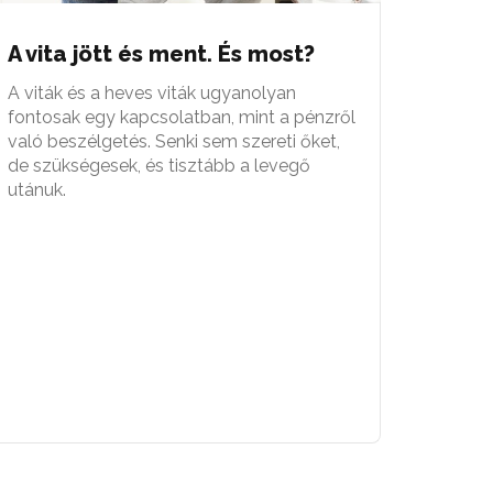
A vita jött és ment. És most?
A viták és a heves viták ugyanolyan
fontosak egy kapcsolatban, mint a pénzről
való beszélgetés. Senki sem szereti őket,
de szükségesek, és tisztább a levegő
utánuk.