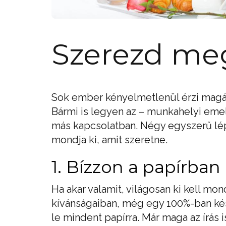
Szerezd meg
Sok ember kényelmetlenül érzi magát,
Bármi is legyen az – munkahelyi eme
más kapcsolatban. Négy egyszerű lé
mondja ki, amit szeretne.
1. Bízzon a papírban
Ha akar valamit, világosan ki kell mo
kívánságaiban, még egy 100%-ban kész
le mindent papírra. Már maga az írás 