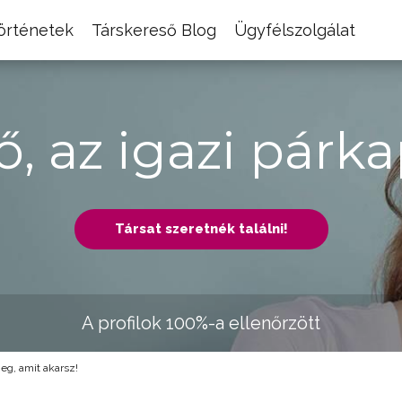
történetek
Társkereső Blog
Ügyfélszolgálat
ő, az igazi párka
Társat szeretnék találni!
A profilok 100%-a ellenőrzött
g, amit akarsz!