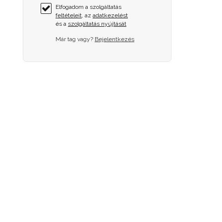
Elfogadom a szolgáltatás
feltételeit
, az
adatkezelést
és a
szolgáltatás nyújtását
Már tag vagy?
Bejelentkezés