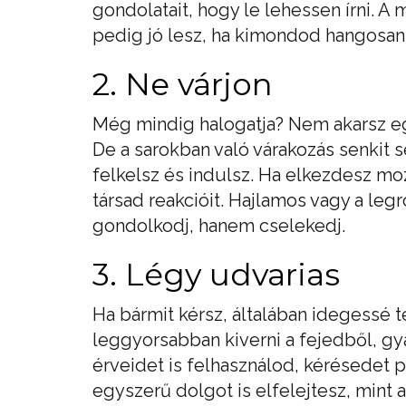
gondolatait, hogy le lehessen írni. 
pedig jó lesz, ha kimondod hangosan,
2. Ne várjon
Még mindig halogatja? Nem akarsz ego
De a sarokban való várakozás senkit se
felkelsz és indulsz. Ha elkezdesz moz
társad reakcióit. Hajlamos vagy a leg
gondolkodj, hanem cselekedj.
3. Légy udvarias
Ha bármit kérsz, általában idegessé 
leggyorsabban kiverni a fejedből, gy
érveidet is felhasználod, kérésedet 
egyszerű dolgot is elfelejtesz, mint 