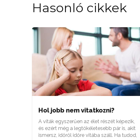
Hasonló cikkek
Hol jobb nem vitatkozni?
A viták egyszerűen az élet részét képezik,
és ezért még a legtökéletesebb pár is, akit
ismersz, időről időre vitába száll. Ha tudod,