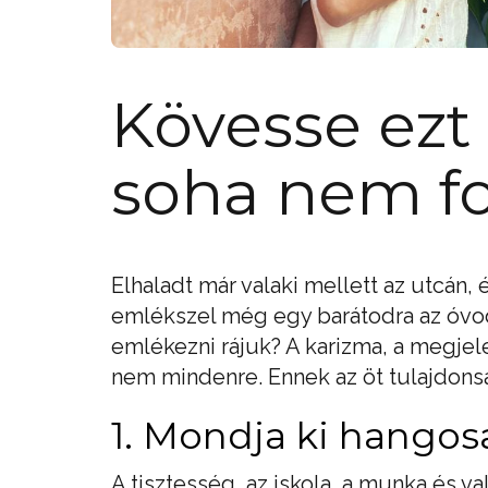
Kövesse ezt 
soha nem fo
Elhaladt már valaki mellett az utcán,
emlékszel még egy barátodra az óvo
emlékezni rájuk? A karizma, a megjel
nem mindenre. Ennek az öt tulajdon
1. Mondja ki hangos
A tisztesség, az iskola, a munka és v