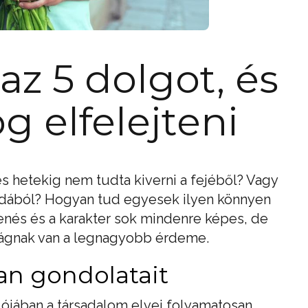
az 5 dolgot, és
g elfelejteni
 és hetekig nem tudta kiverni a fejéből? Vagy
dából? Hogyan tud egyesek ilyen könnyen
enés és a karakter sok mindenre képes, de
ságnak van a legnagyobb érdeme.
an gondolatait
alójában a társadalom elvei folyamatosan