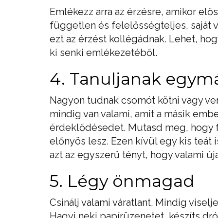
Emlékezz arra az érzésre, amikor elős
független és felelősségteljes, sajá
ezt az érzést kollégádnak. Lehet, hog
ki senki emlékezetéből.
4. Tanuljanak egymá
Nagyon tudnak csomót kötni vagy verh
mindig van valami, amit a másik ember
érdeklődésedet. Mutasd meg, hogy f
előnyös lesz. Ezen kívül egy kis teát 
azt az egyszerű tényt, hogy valami úja
5. Légy önmagad
Csinálj valami váratlant. Mindig viselj
Hagyj neki papírüzenetet, készíts dr