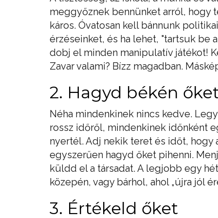
meggyőznek bennünket arról, hogy t
káros. Óvatosan kell bánnunk politik
érzéseinket, és ha lehet, "tartsuk be a 
dobj el minden manipulatív játékot! Ké
Zavar valami? Bízz magadban. Máskép
2. Hagyd békén őke
Néha mindenkinek nincs kedve. Legy
rossz időről, mindenkinek időnként eg
nyertél. Adj nekik teret és időt, hog
egyszerűen hagyd őket pihenni. Menj 
küldd el a társadat. A legjobb egy 
közepén, vagy bárhol, ahol „újra jól é
3. Értékeld őket