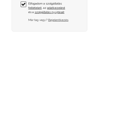
Elfogadom a szolgáltatás
feltételeit
, az
adatkezelést
és a
szolgáltatás nyújtását
Már tag vagy?
Bejelentkezés