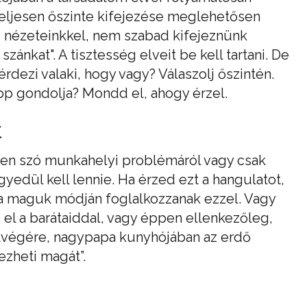
eljesen őszinte kifejezése meglehetősen
ai nézeteinkkel, nem szabad kifejeznünk
szánkat". A tisztesség elveit be kell tartani. De
rdezi valaki, hogy vagy? Válaszolj őszintén.
p gondolja? Mondd el, ahogy érzel.
t
en szó munkahelyi problémáról vagy csak
yedül kell lennie. Ha érzed ezt a hangulatot,
y a maguk módján foglalkozzanak ezzel. Vagy
el a barátaiddal, vagy éppen ellenkezőleg,
hétvégére, nagypapa kunyhójában az erdő
rezheti magát”.