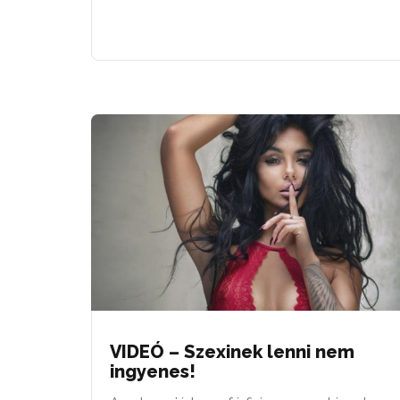
VIDEÓ – Szexinek lenni nem
ingyenes!