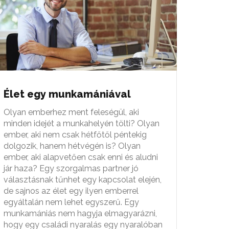
Élet egy munkamániával
Olyan emberhez ment feleségül, aki
minden idejét a munkahelyén tölti? Olyan
ember, aki nem csak hétfőtől péntekig
dolgozik, hanem hétvégén is? Olyan
ember, aki alapvetően csak enni és aludni
jár haza? Egy szorgalmas partner jó
választásnak tűnhet egy kapcsolat elején,
de sajnos az élet egy ilyen emberrel
egyáltalán nem lehet egyszerű. Egy
munkamániás nem hagyja elmagyarázni,
hogy egy családi nyaralás egy nyaralóban