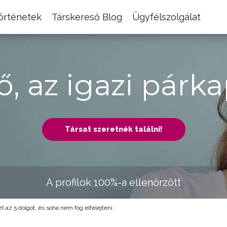
történetek
Társkereső Blog
Ügyfélszolgálat
ő, az igazi párka
Társat szeretnék találni!
A profilok 100%-a ellenőrzött
 az 5 dolgot, és soha nem fog elfelejteni