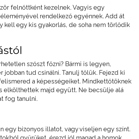
zör felnőttként kezelnek. Vagyis egy
t véleményével rendelkező egyénnek. Add át
y kell egy kis gyakorlás, de soha nem törlődik
stól
etetlen szószt főzni? Bármi is legyen,
 jobban tud csinálni. Tanulj tőlük. Fejezd ki
elismered a képességeiket. Mindkettőtöknek
is elkölthettek majd együtt. Ne becsülje alá
t fog tanulni.
en egy bizonyos illatot, vagy viseljen egy színt.
ótokból gyűrűket, érezd jól magad a homok