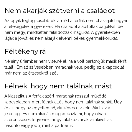
Nem akarják szétverni a családot
Az egyik leglogikusabb ok, amiért a férfiak nem el akarják hagyni
a feleségüket a gyerekeik. Ha családot alapítottak párjukkal, de
nem megy, mindketten feláldozzák magukat. A gyerekekben
látják a jövőt, és nem akarják elvenni békés gyermekkorukat.
Féltékeny rá
Néhány úriember nem viselné el, ha a volt barátnőjük másik férfit
talált . Emiatt szívesebben maradnak vele, pedig ez a kapcsolat
már nem az érzésekről szól.
Félnek, hogy nem találnak mást
A klasszikus A férfiak azért maradnak rosszul működő
kapcsolatban, mert félnek attól, hogy nem találnak senkit. Úgy
érzik, hogy az egyetlen nő, aki képes elviselni őket, az a
jelenlegi. És nem akarják megkockáztatni, hogy olyan
szerencsések legyenek, hogy találkozzanak valakivel, aki
hasonló vagy jobb, mint a partnerük.