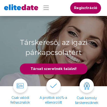
Regisztráció
Társkereső, az igazi
párkapcsolatért
Társat szeretnék találni!
Csak valódi
A profilok 100%-a
Csak komoly
felhasználók
ellenőrzött
társkeresőknek