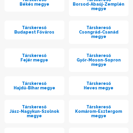
Békés megye
Borsod-Abaúj-Zemplén
megye
Társkereső
Társkereső
Budapest Főváros
Csongrád-Csanád
megye
Társkereső
Társkereső
Fejér megye
Győr-Moson-Sopron
megye
Társkereső
Társkereső
Hajdú-Bihar megye
Heves megye
Társkereső
Társkereső
Jász-Nagykun-Szolnok
Komárom-Esztergom
megye
megye