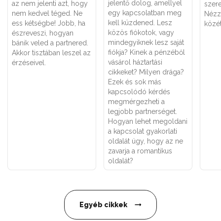
jelentő dolog, amellyel
az nem jelenti azt, hogy
szere
egy kapcsolatban meg
nem kedvel téged. Ne
Nézz
kell küzdened. Lesz
ess kétségbe! Jobb, ha
közét
közös fiókotok, vagy
észreveszi, hogyan
mindegyiknek lesz saját
bánik veled a partnered.
fiókja? Kinek a pénzéből
Akkor tisztában leszel az
vásárol háztartási
érzéseivel.
cikkeket? Milyen drága?
Ezek és sok más
kapcsolódó kérdés
megmérgezheti a
legjobb partnerséget.
Hogyan lehet megoldani
a kapcsolat gyakorlati
oldalát úgy, hogy az ne
zavarja a romantikus
oldalát?
Egyéb cikkek