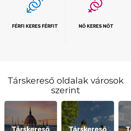
FÉRFI KERES FÉRFIT
NŐ KERES NŐT
Társkereső oldalak városok
szerint
Társkereső
Társkereső
T