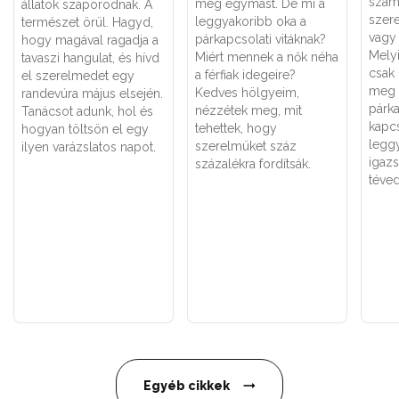
szám
meg egymást. De mi a
állatok szaporodnak. A
szere
leggyakoribb oka a
természet örül. Hagyd,
vagy 
párkapcsolati vitáknak?
hogy magával ragadja a
Melyi
Miért mennek a nők néha
tavaszi hangulat, és hívd
csak
a férfiak idegeire?
el szerelmedet egy
meg 
Kedves hölgyeim,
randevúra május elsején.
párk
nézzétek meg, mit
Tanácsot adunk, hol és
kapc
tehettek, hogy
hogyan töltsön el egy
legg
szerelmüket száz
ilyen varázslatos napot.
igaz
százalékra fordítsák.
téved
Egyéb cikkek