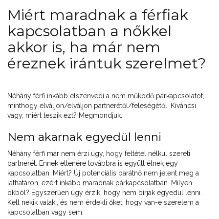
Miért maradnak a férfiak
kapcsolatban a nőkkel
akkor is, ha már nem
éreznek irántuk szerelmet?
Néhány férfi inkább elszenvedi a nem működő párkapcsolatot,
minthogy elváljon/elváljon partnerétől/feleségétől. Kíváncsi
vagy, miért teszik ezt? Megmondjuk.
Nem akarnak egyedül lenni
Néhány férfi már nem érzi úgy, hogy feltétel nélkül szereti
partnerét. Ennek ellenére továbbra is együtt élnek egy
kapcsolatban. Miért? Új potenciális barátnő nem jelent meg a
láthatáron, ezért inkább maradnak párkapcsolatban. Milyen
okból? Egyszerűen úgy érzik, hogy nem bírják egyedül lenni.
Kell nekik valaki, és nem érdekli őket, hogy van-e szerelem a
kapcsolatban vagy sem.