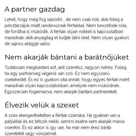
A partner gazdag
Lehet, hogy meg fog lepődni , de nem csak nők, akik főleg a
pénztárcájuk miatt randevúznak férfiakkal. Nem beszélnek róla,
de fordítva is működik. A férfiak olyan nőkkel is kapcsolatban
maradnak, akik anyagilag el tudják látni őket. Nem olyan gyakori,
de sajnos eléggé valós.
Nem akarják bántani a barátnőjüket
Tudatosan megbántani azt, akit szeretsz, nagyon nehéz. Főleg,
ha egy partnerség végéről van szó. Ez nem egyszerű
cselekedet. És ez is gyakori oka annak, hogy egyes férfiak miért
maradnak olyan kapcsolatokban, amelyek nem működnek.
Egyszerűen fogalmazva, nem akarják bántani partnereiket.
Élvezik velük a szexet
A szex elengedhetetlen a férfiak számára. Ha gyakran van a
párjukkal és ez tetszik nekik, semmi esetre sem akarják másra
cserélni. És ez akkor is így van, ha már nem érez iránta
szeretetet vagy vonzalmat.