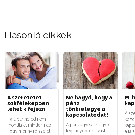
Hasonló cikkek
A szeretetet
Ne hagyd, hogy a
Mi 
sokféleképpen
pénz
kap
lehet kifejezni
tönkretegye a
A sz
kapcsolatodat!
Ha a partnered nem
közöt
A pénzügyek az egyik
mondja el minden nap,
kapcs
legnagyobb kihívást
hogy mennyire szeret,
által