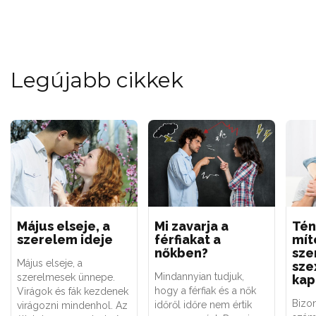
Legújabb cikkek
Május elseje, a
Mi zavarja a
Tén
szerelem ideje
férfiakat a
mít
nőkben?
sze
Május elseje, a
sze
Mindannyian tudjuk,
szerelmesek ünnepe.
kap
hogy a férfiak és a nők
Virágok és fák kezdenek
Bizo
időről időre nem értik
virágozni mindenhol. Az