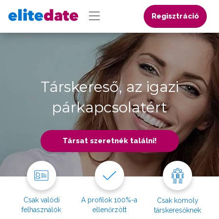
Regisztráció
Társkereső, az igazi
párkapcsolatért
Társat szeretnék találni!
Csak valódi
A profilok 100%-a
Csak komoly
felhasználók
ellenőrzött
társkeresőknek