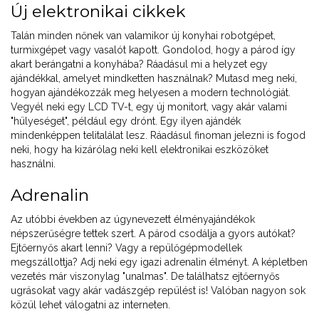
Új elektronikai cikkek
Talán minden nőnek van valamikor új konyhai robotgépet,
turmixgépet vagy vasalót kapott. Gondolod, hogy a párod így
akart berángatni a konyhába? Ráadásul mi a helyzet egy
ajándékkal, amelyet mindketten használnak? Mutasd meg neki,
hogyan ajándékozzák meg helyesen a modern technológiát.
Vegyél neki egy LCD TV-t, egy új monitort, vagy akár valami
"hülyeséget", például egy drónt. Egy ilyen ajándék
mindenképpen telitalálat lesz. Ráadásul finoman jelezni is fogod
neki, hogy ha kizárólag neki kell elektronikai eszközöket
használni.
Adrenalin
Az utóbbi években az úgynevezett élményajándékok
népszerűségre tettek szert. A párod csodálja a gyors autókat?
Ejtőernyős akart lenni? Vagy a repülőgépmodellek
megszállottja? Adj neki egy igazi adrenalin élményt. A képletben
vezetés már viszonylag "unalmas". De találhatsz ejtőernyős
ugrásokat vagy akár vadászgép repülést is! Valóban nagyon sok
közül lehet válogatni az interneten.