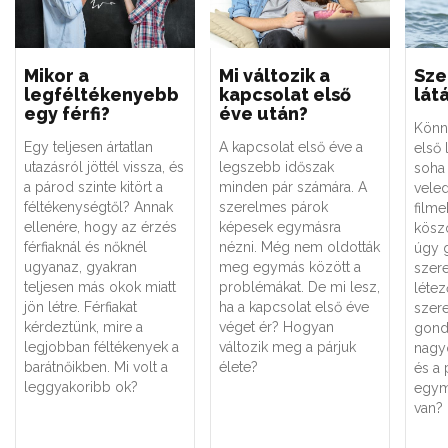
Mikor a
Mi változik a
Sze
legféltékenyebb
kapcsolat első
lát
egy férfi?
éve után?
Könn
Egy teljesen ártatlan
A kapcsolat első éve a
első
utazásról jöttél vissza, és
legszebb időszak
soha 
a párod szinte kitört a
minden pár számára. A
vele
féltékenységtől? Annak
szerelmes párok
film
ellenére, hogy az érzés
képesek egymásra
kösz
férfiaknál és nőknél
nézni. Még nem oldották
úgy 
ugyanaz, gyakran
meg egymás között a
szere
teljesen más okok miatt
problémákat. De mi lesz,
létez
jön létre. Férfiakat
ha a kapcsolat első éve
szer
kérdeztünk, mire a
véget ér? Hogyan
gond
legjobban féltékenyek a
változik meg a párjuk
nagyo
barátnőikben. Mi volt a
élete?
és a 
leggyakoribb ok?
egym
van?