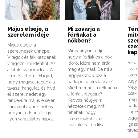
Május elseje, a
Mi zavarja a
Tén
szerelem ideje
férfiakat a
mít
nőkben?
sze
Május elseje, a
sze
Mindannyian tudjuk,
szerelmesek ünnepe.
kap
hogy a férfiak és a nők
Virágok és fák kezdenek
Bizo
időről időre nem értik
virágozni mindenhol. Az
szám
meg egymást. De mi a
állatok szaporodnak. A
szere
leggyakoribb oka a
természet örül. Hagyd,
vagy 
párkapcsolati vitáknak?
hogy magával ragadja a
Melyi
Miért mennek a nők néha
tavaszi hangulat, és hívd
csak
a férfiak idegeire?
el szerelmedet egy
meg 
Kedves hölgyeim,
randevúra május elsején.
párk
nézzétek meg, mit
Tanácsot adunk, hol és
kapc
tehettek, hogy
hogyan töltsön el egy
legg
szerelmüket száz
ilyen varázslatos napot.
igaz
százalékra fordítsák.
téved