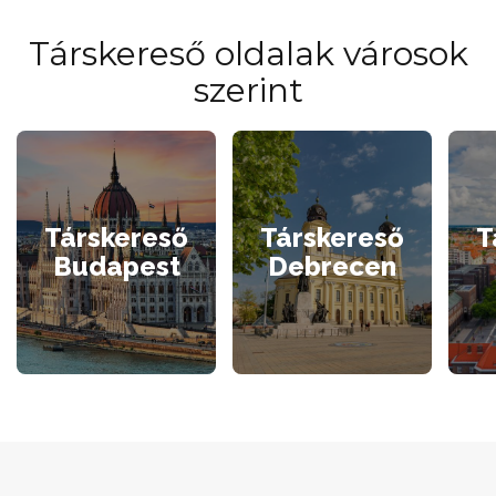
Társkereső oldalak városok
szerint
Társkereső
Társkereső
T
Budapest
Debrecen