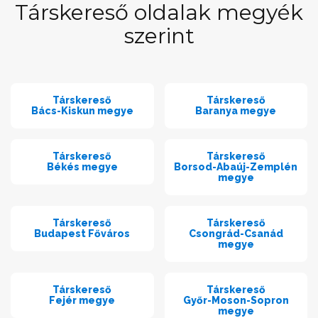
Társkereső oldalak megyék
szerint
Társkereső
Társkereső
Bács-Kiskun megye
Baranya megye
Társkereső
Társkereső
Békés megye
Borsod-Abaúj-Zemplén
megye
Társkereső
Társkereső
Budapest Főváros
Csongrád-Csanád
megye
Társkereső
Társkereső
Fejér megye
Győr-Moson-Sopron
megye