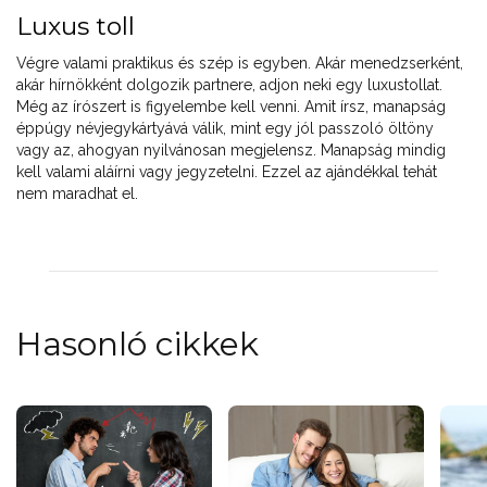
Luxus toll
Végre valami praktikus és szép is egyben. Akár menedzserként,
akár hírnökként dolgozik partnere, adjon neki egy luxustollat.
Még az írószert is figyelembe kell venni. Amit írsz, manapság
éppúgy névjegykártyává válik, mint egy jól passzoló öltöny
vagy az, ahogyan nyilvánosan megjelensz. Manapság mindig
kell valami aláírni vagy jegyzetelni. Ezzel az ajándékkal tehát
nem maradhat el.
Hasonló cikkek