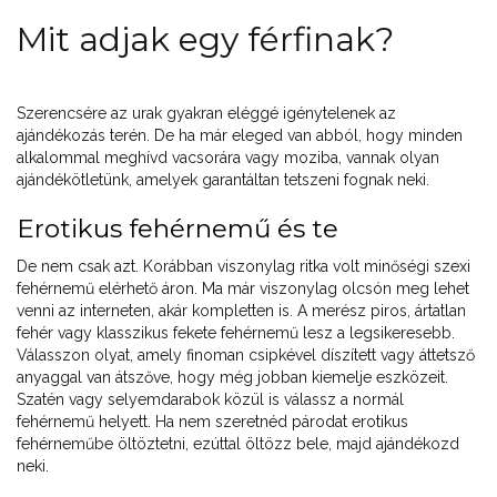
Mit adjak egy férfinak?
Szerencsére az urak gyakran eléggé igénytelenek az
ajándékozás terén. De ha már eleged van abból, hogy minden
alkalommal meghívd vacsorára vagy moziba, vannak olyan
ajándékötletünk, amelyek garantáltan tetszeni fognak neki.
Erotikus fehérnemű és te
De nem csak azt. Korábban viszonylag ritka volt minőségi szexi
fehérnemű elérhető áron. Ma már viszonylag olcsón meg lehet
venni az interneten, akár kompletten is. A merész piros, ártatlan
fehér vagy klasszikus fekete fehérnemű lesz a legsikeresebb.
Válasszon olyat, amely finoman csipkével díszített vagy áttetsző
anyaggal van átszőve, hogy még jobban kiemelje eszközeit.
Szatén vagy selyemdarabok közül is válassz a normál
fehérnemű helyett. Ha nem szeretnéd párodat erotikus
fehérneműbe öltöztetni, ezúttal öltözz bele, majd ajándékozd
neki.