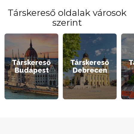
Társkereső oldalak városok
szerint
Társkereső
Társkereső
T
Budapest
Debrecen