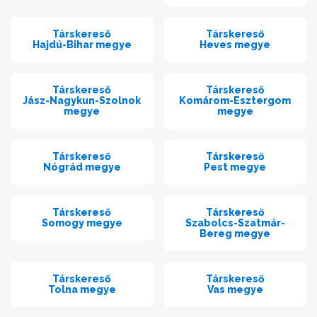
Társkereső
Társkereső
Hajdú-Bihar megye
Heves megye
Társkereső
Társkereső
Jász-Nagykun-Szolnok
Komárom-Esztergom
megye
megye
Társkereső
Társkereső
Nógrád megye
Pest megye
Társkereső
Társkereső
Somogy megye
Szabolcs-Szatmár-
Bereg megye
Társkereső
Társkereső
Tolna megye
Vas megye