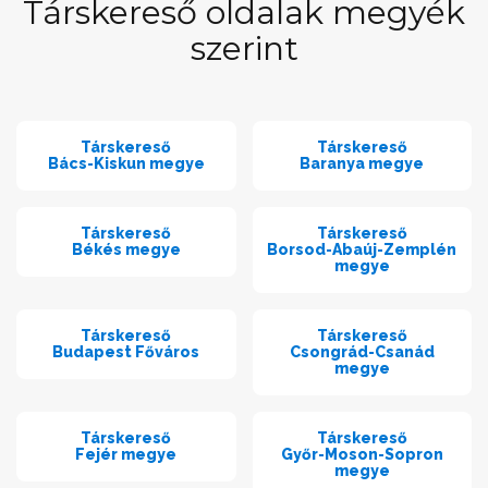
Társkereső oldalak megyék
szerint
Társkereső
Társkereső
Bács-Kiskun megye
Baranya megye
Társkereső
Társkereső
Békés megye
Borsod-Abaúj-Zemplén
megye
Társkereső
Társkereső
Budapest Főváros
Csongrád-Csanád
megye
Társkereső
Társkereső
Fejér megye
Győr-Moson-Sopron
megye