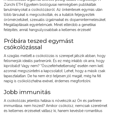
Zürichi ETH Egyetem biológusai nemrégiben publikáltak
tanulmányokat a csókolózásról. Az önkéntesek egymás után
több társukat is megcsókolták, és a kutatók feljegyezték
örömérzetüket, szexuális izgalmaikat és dopamintermelésüket.
Megállapításaik egyértelműek. Minél eltérőbb a genetikai
felépítés, annál hangsúlyosabbak a kellemes érzések!
Próbára teszed egymást
csókolózással
A szaglás mellett a csókolózás is szerepet játszik abban, hogy
felismerjük ideális partnerünk. És ez még inkább ok arra, hogy
kipróbáld! Vagy nem? "Összeférhetetlenség" esetén nem kell
azonnal megszüntetni a kapcsolatot. Lehet, hogy a másik csak
tapasztalatlan. De ha nem érzi teljesen jól magát, még ha fél
napig is csókolózhatna exével, érdemes megfontolni.
Jobb immunitás
A csókolózás jelentős hatása is növekszik az Ön és partnere
immunitása. nem hiszed? Amikor csókolsz, nemcsak szerelmet
és kellemes érzéseket váltasz ki, hanem kevésbé romantikus