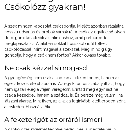
Csókolózz gyakran!
A szex minden kapcsolat csúcspontja. Mielőtt azonban rátalálna,
hosszú udvarlás és próbák várnak rá. A csók az egyik első olyan
dolog, ami közeledik az intimitáshoz, amit partnereddel
megtapasztalsz. Általában sokkal hosszabb időt töltesz
csókolózással, mint magával a szexszel. Még mindig úgy
gondolja, hogy a csók nem fontos? Akkor olvass tovább.
Ne csak kézzel simogasd
A gyengédség nem csak a kapcsolat elején fontos, hanem az
egész közös életút során is. Az egyik fontos szabály itt az, hogy
nem igazán elég a „fejen veregetni”. Érintsd meg egymást ne
csak a kezeddel, hanem a száddal is. És persze még valami, ha
játszani akarsz. Mint ilyen, az ajkak a leginkább kitett erogén zóna
a testeden. Használja őket!
A feketerigót az orráról ismeri
A csókolózás izgalmát tekintve pedig ideális megfelelője. A