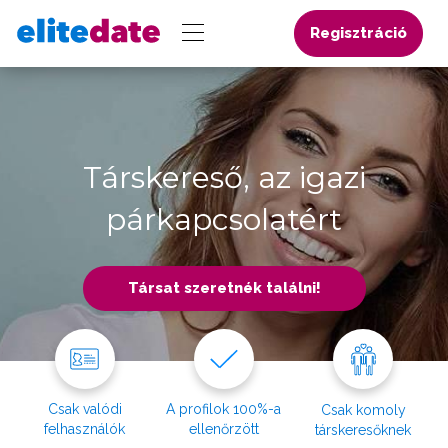
Regisztráció
Társkereső, az igazi
párkapcsolatért
Társat szeretnék találni!
Csak valódi
A profilok 100%-a
Csak komoly
felhasználók
ellenőrzött
társkeresőknek