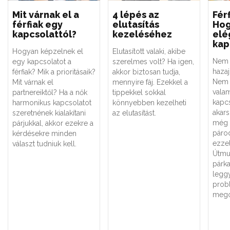
Mit várnak el a
4 lépés az
Fér
férfiak egy
elutasítás
Hog
kapcsolattól?
kezeléséhez
elé
kap
Hogyan képzelnek el
Elutasított valaki, akibe
Nem 
egy kapcsolatot a
szerelmes volt? Ha igen,
hazaj
férfiak? Mik a prioritásaik?
akkor biztosan tudja,
Nem 
Mit várnak el
mennyire fáj. Ezekkel a
valam
partnereiktől? Ha a nők
tippekkel sokkal
kapc
harmonikus kapcsolatot
könnyebben kezelheti
akars
szeretnének kialakítani
az elutasítást.
még 
párjukkal, akkor ezekre a
páro
kérdésekre minden
ezze
választ tudniuk kell.
Útmut
párk
legg
prob
mego