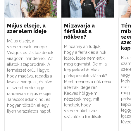
Május elseje, a
Mi zavarja a
Tén
szerelem ideje
férfiakat a
mít
nőkben?
sze
Május elseje, a
sze
Mindannyian tudjuk,
szerelmesek ünnepe.
kap
hogy a férfiak és a nők
Virágok és fák kezdenek
Bizo
időről időre nem értik
virágozni mindenhol. Az
szám
meg egymást. De mi a
állatok szaporodnak. A
szere
leggyakoribb oka a
természet örül. Hagyd,
vagy 
párkapcsolati vitáknak?
hogy magával ragadja a
Melyi
Miért mennek a nők néha
tavaszi hangulat, és hívd
csak
a férfiak idegeire?
el szerelmedet egy
meg 
Kedves hölgyeim,
randevúra május elsején.
párk
nézzétek meg, mit
Tanácsot adunk, hol és
kapc
tehettek, hogy
hogyan töltsön el egy
legg
szerelmüket száz
ilyen varázslatos napot.
igaz
százalékra fordítsák.
téved