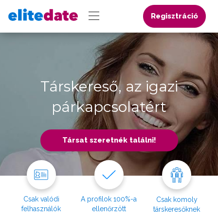
Regisztráció
Társkereső, az igazi
párkapcsolatért
Társat szeretnék találni!
Csak valódi
A profilok 100%-a
Csak komoly
felhasználók
ellenőrzött
társkeresőknek