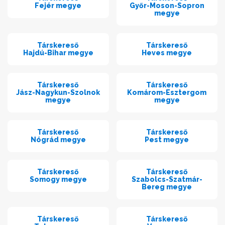
Fejér megye
Győr-Moson-Sopron
megye
Társkereső
Társkereső
Hajdú-Bihar megye
Heves megye
Társkereső
Társkereső
Jász-Nagykun-Szolnok
Komárom-Esztergom
megye
megye
Társkereső
Társkereső
Nógrád megye
Pest megye
Társkereső
Társkereső
Somogy megye
Szabolcs-Szatmár-
Bereg megye
Társkereső
Társkereső