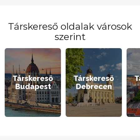
Társkereső oldalak városok
szerint
Társkereső
Társkereső
T
Budapest
Debrecen