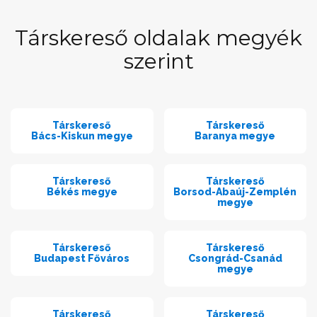
Társkereső oldalak megyék
szerint
Társkereső
Társkereső
Bács-Kiskun megye
Baranya megye
Társkereső
Társkereső
Békés megye
Borsod-Abaúj-Zemplén
megye
Társkereső
Társkereső
Budapest Főváros
Csongrád-Csanád
megye
Társkereső
Társkereső