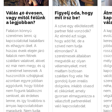
Válás 40 évesen,
Figyelj oda, hogy
Átm
vagy mitől félünk
mit írsz be!
kap
a legjobban?
vál
A szíve egy elkötelezett
Fiatalon könnyű
A ka
partner felé vonzódik?
szerelmes lenni, új
evol
Az elméd azt súgja,
kapcsolatokat kialakítani
keres
hogy add fel, de a
és elhagyni őket. A
jobba
szíved nem tudja
húszas éveik elején járó
rossz
elmondani? A
fiatalok nem félnek
csúc
szerelmesek általában
szakítani valakivel, akivel
mély
megvédik az olyan
ez már nem megy, és új
dolg
véleményeket, mint:
szerelmet keresnek. A
kapcs
miattam biztosan
huszonötök sztrájkjával
valób
szakítani fog vele. Ne
azonban egyre jobban
szer
gondolj ilyen irreális
aggódunk, hogy többé
néha,
dolgokra, inkább olvasd
nem fogunk találkozni
nem, 
el cikkünket, amely
senkivel, aki érdekes
végük
gyorsan elmagyarázza a
lenne, és így továbbra is
semm
választott partnerekkel
árnyas kapcsolatokban
egy i
való kapcsolatodat.
maradunk. Nem tudja
kapc