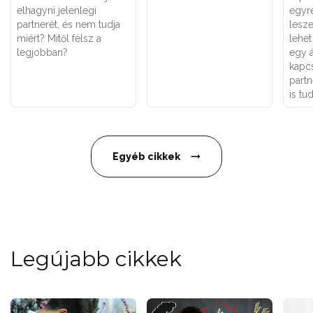
elhagyni jelenlegi
egyr
partnerét, és nem tudja
lesze
miért? Mitől félsz a
lehe
legjobban?
egy 
kapcs
partn
is tu
Egyéb cikkek
Legújabb cikkek