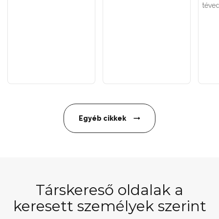
téved
Egyéb cikkek
Társkereső oldalak a
keresett személyek szerint