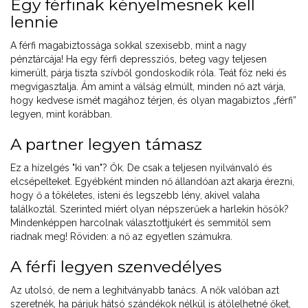
Egy férfinak kényelmesnek kell
lennie
A férfi magabiztossága sokkal szexisebb, mint a nagy
pénztárcája! Ha egy férfi depressziós, beteg vagy teljesen
kimerült, párja tiszta szívből gondoskodik róla. Teát főz neki és
megvigasztalja. Ám amint a válság elmúlt, minden nő azt várja,
hogy kedvese ismét magához térjen, és olyan magabiztos „férfi”
legyen, mint korábban.
A partner legyen támasz
Ez a hízelgés "ki van"? Ők. De csak a teljesen nyilvánvaló és
elcsépelteket. Egyébként minden nő állandóan azt akarja érezni,
hogy ő a tökéletes, isteni és legszebb lény, akivel valaha
találkoztál. Szerinted miért olyan népszerűek a harlekin hősök?
Mindenképpen harcolnak választottjukért és semmitől sem
riadnak meg! Röviden: a nő az egyetlen számukra.
A férfi legyen szenvedélyes
Az utolsó, de nem a leghitványabb tanács. A nők valóban azt
szeretnék, ha párjuk hátsó szándékok nélkül is átölelhetné őket,