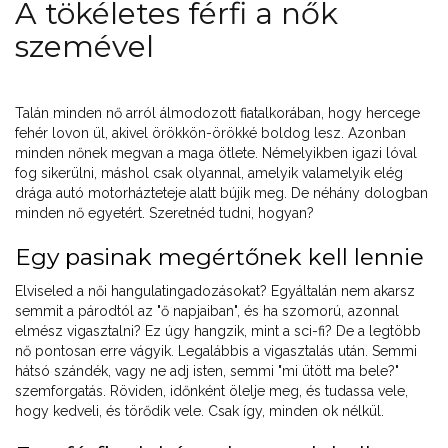
A tökéletes férfi a nők
szemével
Talán minden nő arról álmodozott fiatalkorában, hogy hercege
fehér lovon ül, akivel örökkön-örökké boldog lesz. Azonban
minden nőnek megvan a maga ötlete. Némelyikben igazi lóval
fog sikerülni, máshol csak olyannal, amelyik valamelyik elég
drága autó motorházteteje alatt bújik meg. De néhány dologban
minden nő egyetért. Szeretnéd tudni, hogyan?
Egy pasinak megértőnek kell lennie
Elviseled a női hangulatingadozásokat? Egyáltalán nem akarsz
semmit a párodtól az "ő napjaiban", és ha szomorú, azonnal
elmész vigasztalni? Ez úgy hangzik, mint a sci-fi? De a legtöbb
nő pontosan erre vágyik. Legalábbis a vigasztalás után. Semmi
hátsó szándék, vagy ne adj isten, semmi "mi ütött ma bele?"
szemforgatás. Röviden, időnként ölelje meg, és tudassa vele,
hogy kedveli, és törődik vele. Csak így, minden ok nélkül.