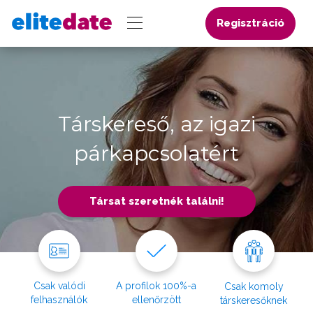
Regisztráció
Társkereső, az igazi
párkapcsolatért
Társat szeretnék találni!
Csak valódi
A profilok 100%-a
Csak komoly
felhasználók
ellenőrzött
társkeresőknek