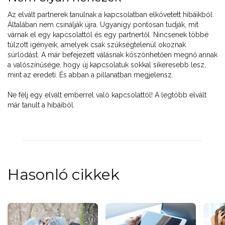
Az elvált partnerek tanulnak a kapcsolatban elkövetett hibáikból.
Általában nem csinálják újra. Ugyanígy pontosan tudják, mit
várnak el egy kapcsolattól és egy partnertől. Nincsenek többé
túlzott igényeik, amelyek csak szükségtelenül okoznak
súrlódást. A már befejezett válásnak köszönhetően megnő annak
a valószínűsége, hogy új kapcsolatuk sokkal sikeresebb lesz,
mint az eredeti. És abban a pillanatban megjelensz.
Ne félj egy elvált emberrel való kapcsolattól! A legtöbb elvált
már tanult a hibáiból.
Hasonló cikkek