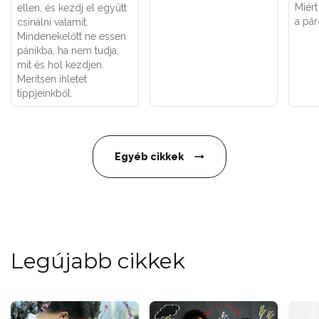
Miért
ellen, és kezdj el együtt
a pá
csinálni valamit.
Mindenekelőtt ne essen
pánikba, ha nem tudja,
mit és hol kezdjen.
Merítsen ihletet
tippjeinkből.
Egyéb cikkek
Legújabb cikkek