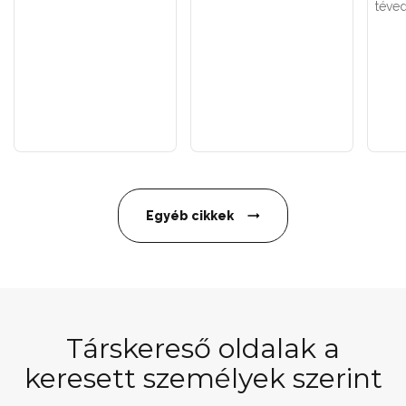
téved
Egyéb cikkek
Társkereső oldalak a
keresett személyek szerint