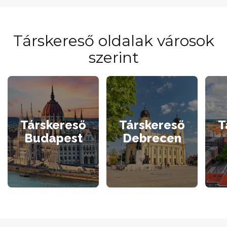
Társkereső oldalak városok
szerint
Társkereső
Társkereső
T
Budapest
Debrecen