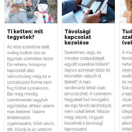
Ti ketten: mit
Távolsági
Tud
tegyetek?
kapcsolat
sza
kezelése
(vel
Az első szerelme alatt
Szerelmes vagy, és
A mu
órákig tudtok ülni és
minden szabadidejét
fennt
egymás szemébe nézni.
együtt szeretné tölteni?
nehé
De néhány hónapnyi
Sajnos azonban több tíz
siker
kapcsolat után
kilométer választ el
esetb
valószínűleg még ez a
titeket? A napi
és n
szórakozási forma sem
randevúról tehát csak
Sok 
fog többé szórakozni.
álmodozhat. A szerelem
a kap
Bár még mindig
hegyeket tud mozgatni,
olyan
szerelmesek vagytok
de egy távoli lakóhellyel
amel
egymásba, ehhez valami
nem sokat tehet. Nézze
idege
más kellene. Valami
meg velünk, hogyan
szám
érdekesebb,
kezelheti a távolsági
akkor
izgalmasabb, több akció,
kapcsolatot.
hirte
stb. Küzdj le az unalom