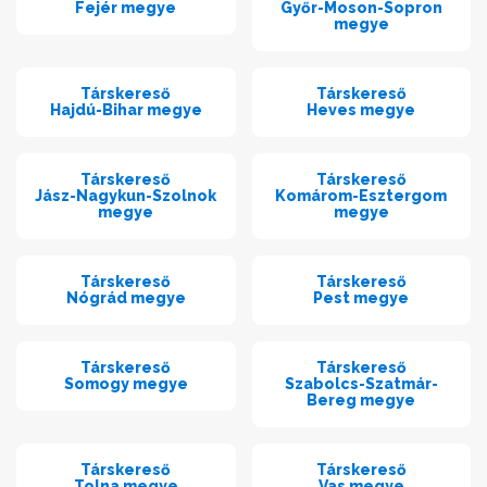
Fejér megye
Győr-Moson-Sopron
megye
Társkereső
Társkereső
Hajdú-Bihar megye
Heves megye
Társkereső
Társkereső
Jász-Nagykun-Szolnok
Komárom-Esztergom
megye
megye
Társkereső
Társkereső
Nógrád megye
Pest megye
Társkereső
Társkereső
Somogy megye
Szabolcs-Szatmár-
Bereg megye
Társkereső
Társkereső
Tolna megye
Vas megye