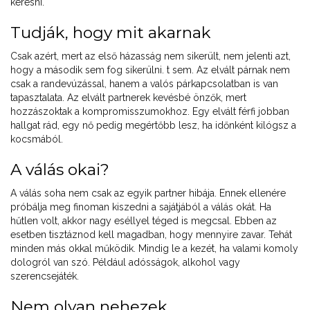
keresni.
Tudják, hogy mit akarnak
Csak azért, mert az első házasság nem sikerült, nem jelenti azt,
hogy a második sem fog sikerülni. t sem. Az elvált párnak nem
csak a randevúzással, hanem a valós párkapcsolatban is van
tapasztalata. Az elvált partnerek kevésbé önzők, mert
hozzászoktak a kompromisszumokhoz. Egy elvált férfi jobban
hallgat rád, egy nő pedig megértőbb lesz, ha időnként kilógsz a
kocsmából.
A válás okai?
A válás soha nem csak az egyik partner hibája. Ennek ellenére
próbálja meg finoman kiszedni a sajátjából a válás okát. Ha
hűtlen volt, akkor nagy eséllyel téged is megcsal. Ebben az
esetben tisztáznod kell magadban, hogy mennyire zavar. Tehát
minden más okkal működik. Mindig le a kezét, ha valami komoly
dologról van szó. Például adósságok, alkohol vagy
szerencsejáték.
Nem olyan nehezek