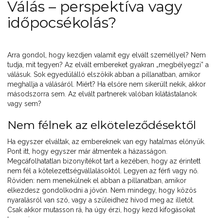
Válás – perspektíva vagy
időpocsékolás?
Arra gondol, hogy kezdjen valamit egy elvált személlyel? Nem
tudja, mit tegyen? Az elvált embereket gyakran „megbélyegzi” a
válásuk. Sok egyedülálló elszökik abban a pillanatban, amikor
meghallja a válásáról. Miért? Ha elsőre nem sikerült nekik, akkor
másodszorra sem. Az elvált partnerek valóban kilátástalanok
vagy sem?
Nem félnek az elköteleződésektől
Ha egyszer elváltak, az embereknek van egy hatalmas előnyük.
Pont itt, hogy egyszer már átmentek a házasságon.
Megcáfolhatatlan bizonyítékot tart a kezében, hogy az érintett
nem fél a kötelezettségvállalásoktól. Legyen az férfi vagy nő.
Röviden: nem menekülnek el abban a pillanatban, amikor
elkezdesz gondolkodni a jövőn. Nem mindegy, hogy közös
nyaralásról van szó, vagy a szüleidhez hívod meg az illetőt.
Csak akkor mutasson rá, ha úgy érzi, hogy kezd kifogásokat