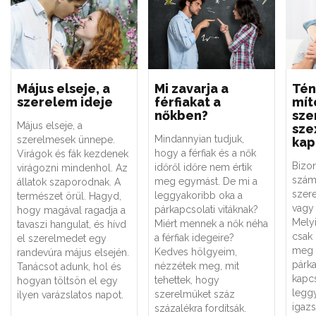
Május elseje, a
Mi zavarja a
Tén
szerelem ideje
férfiakat a
mít
nőkben?
sze
Május elseje, a
sze
Mindannyian tudjuk,
szerelmesek ünnepe.
kap
hogy a férfiak és a nők
Virágok és fák kezdenek
Bizo
időről időre nem értik
virágozni mindenhol. Az
szám
meg egymást. De mi a
állatok szaporodnak. A
szere
leggyakoribb oka a
természet örül. Hagyd,
vagy 
párkapcsolati vitáknak?
hogy magával ragadja a
Melyi
Miért mennek a nők néha
tavaszi hangulat, és hívd
csak
a férfiak idegeire?
el szerelmedet egy
meg 
Kedves hölgyeim,
randevúra május elsején.
párk
nézzétek meg, mit
Tanácsot adunk, hol és
kapc
tehettek, hogy
hogyan töltsön el egy
legg
szerelmüket száz
ilyen varázslatos napot.
igaz
százalékra fordítsák.