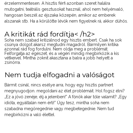
érzelemmentesen. A hisztis férfi azonban szeret halálra
mutogatni, teátrális gesztusokat használ, ahol nem helyénvaló,
hangosan beszél az éjszaka közepén, amikor az emberek
alszanak stb. Ha a körülötte lévők nem figyelnek rá, akkor dühös.
A kritikát rád fordítja< /h2>
Soha nem szabad kritizálnod egy hisztis embert. Csak ha sok
csúnya dolgot akarsz megtudni magadról. Bármilyen kritika
azonnal rád fog fordulni. Nem oldja meg a problémát.
Felforgatja az egészet, és a végén mindig megbirkózik a kis
vétkeivel. Mintha zoknit akasztana a balra a jobb helyett a
zsinórra.
Nem tudja elfogadni a valóságot
Bármit csinál, nincs esélye arra, hogy egy hisztis partnert
megnyugodjon. megoldani az élet problémáit. Hol fogsz élni?
„Ez a jövő zenéje, élj a jelenben!” A főnök akar tőle valamit? „Egy
idióta, egyáltalán nem érti!” Úgy tesz, mintha soha nem
szabadna megöregednie vagy megbetegednie. Nem tud
megbirkózni a való élettel.