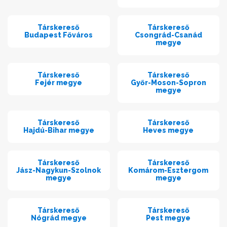
Társkereső
Társkereső
Budapest Főváros
Csongrád-Csanád
megye
Társkereső
Társkereső
Fejér megye
Győr-Moson-Sopron
megye
Társkereső
Társkereső
Hajdú-Bihar megye
Heves megye
Társkereső
Társkereső
Jász-Nagykun-Szolnok
Komárom-Esztergom
megye
megye
Társkereső
Társkereső
Nógrád megye
Pest megye