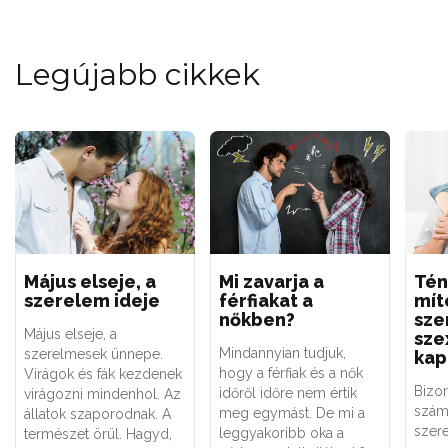
Legújabb cikkek
Május elseje, a
Mi zavarja a
Tén
szerelem ideje
férfiakat a
mít
nőkben?
sze
Május elseje, a
sze
Mindannyian tudjuk,
szerelmesek ünnepe.
kap
hogy a férfiak és a nők
Virágok és fák kezdenek
Bizo
időről időre nem értik
virágozni mindenhol. Az
szám
meg egymást. De mi a
állatok szaporodnak. A
szere
leggyakoribb oka a
természet örül. Hagyd,