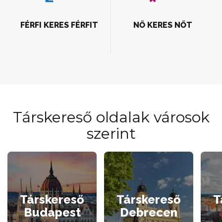
FÉRFI KERES FÉRFIT
NŐ KERES NŐT
Társkereső oldalak városok
szerint
Társkereső
Társkereső
T
Budapest
Debrecen