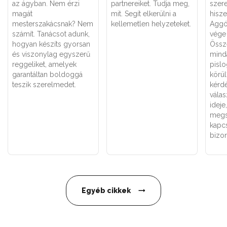
az ágyban. Nem érzi
partnereiket. Tudja meg,
szer
magát
mit. Segít elkerülni a
hisz
mesterszakácsnak? Nem
kellemetlen helyzeteket.
Aggó
számít. Tanácsot adunk,
vége 
hogyan készíts gyorsan
Össz
és viszonylag egyszerű
minda
reggeliket, amelyek
pisl
garantáltan boldoggá
körül
teszik szerelmedet.
kérd
válas
ideje
megs
kapcs
bizon
Egyéb cikkek