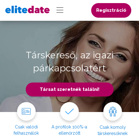
Regisztráció
Társkereső, az igazi
párkapcsolatért
Társat szeretnék találni!
Csak valódi
A profilok 100%-a
Csak komoly
felhasználók
ellenőrzött
társkeresőknek