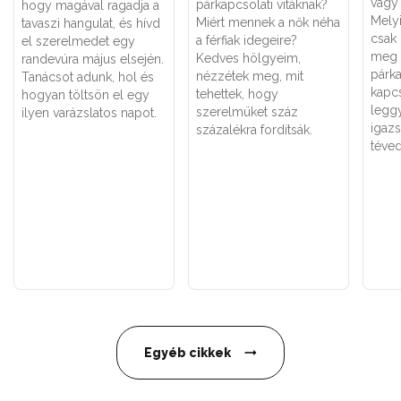
vagy 
párkapcsolati vitáknak?
hogy magával ragadja a
Melyi
Miért mennek a nők néha
tavaszi hangulat, és hívd
csak
a férfiak idegeire?
el szerelmedet egy
meg 
Kedves hölgyeim,
randevúra május elsején.
párk
nézzétek meg, mit
Tanácsot adunk, hol és
kapc
tehettek, hogy
hogyan töltsön el egy
legg
szerelmüket száz
ilyen varázslatos napot.
igaz
százalékra fordítsák.
téved
Egyéb cikkek