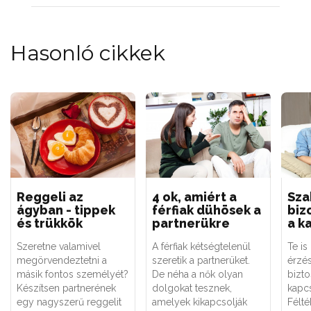
Hasonló cikkek
Reggeli az
4 ok, amiért a
Sza
ágyban - tippek
férfiak dühösek a
biz
és trükkök
partnerükre
a k
Szeretne valamivel
A férfiak kétségtelenül
Te is
megörvendeztetni a
szeretik a partnerüket.
érzé
másik fontos személyét?
De néha a nők olyan
bizt
Készítsen partnerének
dolgokat tesznek,
kapcs
egy nagyszerű reggelit
amelyek kikapcsolják
Félt