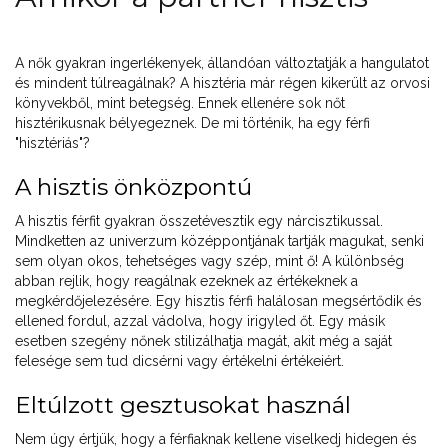
A nők gyakran ingerlékenyek, állandóan változtatják a hangulatot
és mindent túlreagálnak? A hisztéria már régen kikerült az orvosi
könyvekből, mint betegség. Ennek ellenére sok nőt
hisztérikusnak bélyegeznek. De mi történik, ha egy férfi
"hisztériás"?
A hisztis önközpontú
A hisztis férfit gyakran összetévesztik egy nárcisztikussal.
Mindketten az univerzum középpontjának tartják magukat, senki
sem olyan okos, tehetséges vagy szép, mint ő! A különbség
abban rejlik, hogy reagálnak ezeknek az értékeknek a
megkérdőjelezésére. Egy hisztis férfi halálosan megsértődik és
ellened fordul, azzal vádolva, hogy irigyled őt. Egy másik
esetben szegény nőnek stilizálhatja magát, akit még a saját
felesége sem tud dicsérni vagy értékelni értékeiért.
Eltúlzott gesztusokat használ
Nem úgy értjük, hogy a férfiaknak kellene viselkedj hidegen és