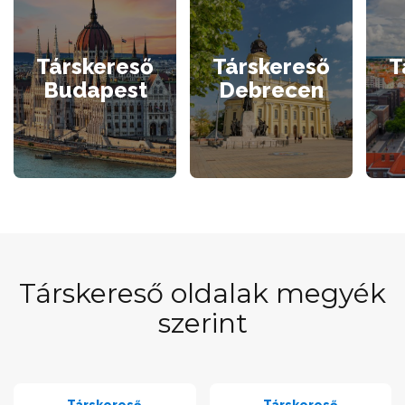
Társkereső
Társkereső
T
Budapest
Debrecen
Társkereső oldalak megyék
szerint