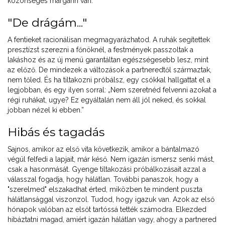
közönséges margarin van.
"De drágám..."
A fentieket racionálisan megmagyarázhatod. A ruhák segítettek
presztízst szerezni a főnöknél, a festmények passzoltak a
lakáshoz és az új menü garantáltan egészségesebb lesz, mint
az előző. De mindezek a változások a partneredtől származtak,
nem tőled. És ha tiltakozni próbálsz, egy csókkal hallgattat el a
legjobban, és egy ilyen sorral: „Nem szeretnéd felvenni azokat a
régi ruhákat, ugye? Ez egyáltalán nem áll jól neked, és sokkal
jobban nézel ki ebben.”
Hibás és tagadás
Sajnos, amikor az első vita következik, amikor a bántalmazó
végül felfedi a lapjait, már késő. Nem igazán ismersz senki mást,
csak a hasonmását. Gyenge tiltakozási próbálkozásait azzal a
válasszal fogadja, hogy hálátlan. További panaszok, hogy a
"szerelmed" elszakadhat érted, miközben te mindent puszta
hálátlansággal viszonzol. Tudod, hogy igazuk van. Azok az első
hónapok valóban az elsőt tartóssá tették számodra. Elkezded
hibáztatni magad, amiért igazán hálátlan vagy, ahogy a partnered