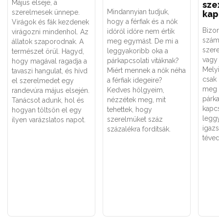
Május elseje, a
sze
Mindannyian tudjuk,
szerelmesek ünnepe.
kap
hogy a férfiak és a nők
Virágok és fák kezdenek
Bizo
időről időre nem értik
virágozni mindenhol. Az
szám
meg egymást. De mi a
állatok szaporodnak. A
szere
leggyakoribb oka a
természet örül. Hagyd,
vagy 
párkapcsolati vitáknak?
hogy magával ragadja a
Melyi
Miért mennek a nők néha
tavaszi hangulat, és hívd
csak
a férfiak idegeire?
el szerelmedet egy
meg 
Kedves hölgyeim,
randevúra május elsején.
párk
nézzétek meg, mit
Tanácsot adunk, hol és
kapc
tehettek, hogy
hogyan töltsön el egy
legg
szerelmüket száz
ilyen varázslatos napot.
igaz
százalékra fordítsák.
téved