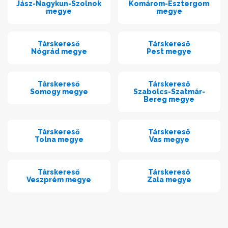
Jász-Nagykun-Szolnok
Komárom-Esztergom
megye
megye
Társkereső
Társkereső
Nógrád megye
Pest megye
Társkereső
Társkereső
Somogy megye
Szabolcs-Szatmár-
Bereg megye
Társkereső
Társkereső
Tolna megye
Vas megye
Társkereső
Társkereső
Veszprém megye
Zala megye