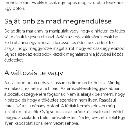
mondja rólad. És akkor csak egy lépés elég az utolsó lépéshez.
Egy pofon.
Saját önbizalmad megrendülése
De addigra már annyira manipulált vagy, hogy a hirtelen és teljes
változásuk teljesen elriaszt. Aztán az erőszaktevőnek csak be
kell rohannia egy bocsánatkéréssel és édes beszéddel teli
szájjal, hogy meggyőzze magát arról, hogy ez csak egy epizód.
Sajnos ezek az epizódok kezdik meghatározni a jövőbeli közös
életeteket.
A változás te vagy
A családon belüli erőszak lassan és finoman fejlődik ki. Mindig
emlékezz, ez nem a te hibád! Az erőszaktevők leggyakrabban
áldozatuk szégyenére fogadnak. Nem is akarják beismerni, hogy
hibáztak, és hogy a tökéletes szerelem nem ilyen. Ráadásul
"rárakták" azt a néhány pofont. A férfiak természetesen még
inkább, mint a nők. Gyűjtsd össze az erődet és cselekedj. Védd
magad a családon belüli erőszak ellen! Ne félj beszélni róla! Egy
ilyen kapcsolat soha nem vezet sehova.