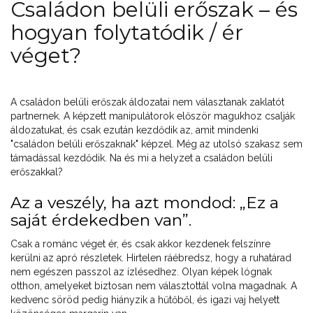
Családon belüli erőszak – és
hogyan folytatódik / ér
véget?
A családon belüli erőszak áldozatai nem választanak zaklatót
partnernek. A képzett manipulátorok először magukhoz csalják
áldozatukat, és csak ezután kezdődik az, amit mindenki
"családon belüli erőszaknak" képzel. Még az utolsó szakasz sem
támadással kezdődik. Na és mi a helyzet a családon belüli
erőszakkal?
Az a veszély, ha azt mondod: „Ez a
saját érdekedben van”.
Csak a románc véget ér, és csak akkor kezdenek felszínre
kerülni az apró részletek. Hirtelen ráébredsz, hogy a ruhatárad
nem egészen passzol az ízlésedhez. Olyan képek lógnak
otthon, amelyeket biztosan nem választottál volna magadnak. A
kedvenc söröd pedig hiányzik a hűtőből, és igazi vaj helyett