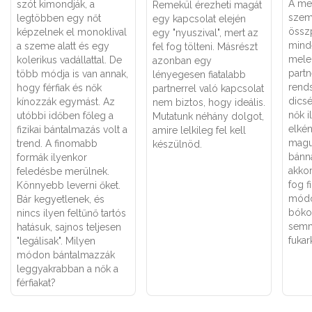
A me
szót kimondják, a
Remekül érezheti magát
szem
legtöbben egy nőt
egy kapcsolat elején
össz
képzelnek el monoklival
egy "nyuszival", mert az
mind
a szeme alatt és egy
fel fog tölteni. Másrészt
melen
kolerikus vadállattal. De
azonban egy
part
több módja is van annak,
lényegesen fiatalabb
rend
hogy férfiak és nők
partnerrel való kapcsolat
dicsé
kínozzák egymást. Az
nem biztos, hogy ideális.
nők i
utóbbi időben főleg a
Mutatunk néhány dolgot,
elkén
fizikai bántalmazás volt a
amire lelkileg fel kell
maguk
trend. A finomabb
készülnöd.
bánna
formák ilyenkor
akko
feledésbe merülnek.
fog f
Könnyebb leverni őket.
módo
Bár kegyetlenek, és
bóko
nincs ilyen feltűnő tartós
semm
hatásuk, sajnos teljesen
fukar
"legálisak". Milyen
módon bántalmazzák
leggyakrabban a nők a
férfiakat?