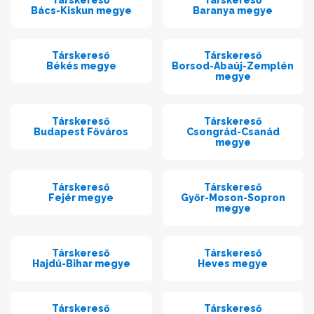
Társkereső
Társkereső
Bács-Kiskun megye
Baranya megye
Társkereső
Társkereső
Békés megye
Borsod-Abaúj-Zemplén
megye
Társkereső
Társkereső
Budapest Főváros
Csongrád-Csanád
megye
Társkereső
Társkereső
Fejér megye
Győr-Moson-Sopron
megye
Társkereső
Társkereső
Hajdú-Bihar megye
Heves megye
Társkereső
Társkereső