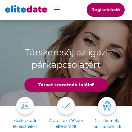
Regisztráció
Társkereső, az igazi
párkapcsolatért
Társat szeretnék találni!
Csak valódi
A profilok 100%-a
Csak komoly
felhasználók
ellenőrzött
társkeresőknek