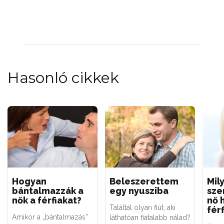
Hasonló cikkek
Hogyan
Beleszerettem
Mil
bántalmazzák a
egy nyusziba
sze
nők a férfiakat?
nő h
Találtál olyan fiút, aki
fér
Amikor a „bántalmazás”
láthatóan fiatalabb nálad?