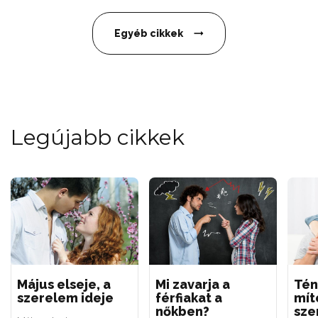
Egyéb cikkek
Legújabb cikkek
Május elseje, a
Mi zavarja a
Tén
szerelem ideje
férfiakat a
mít
nőkben?
sze