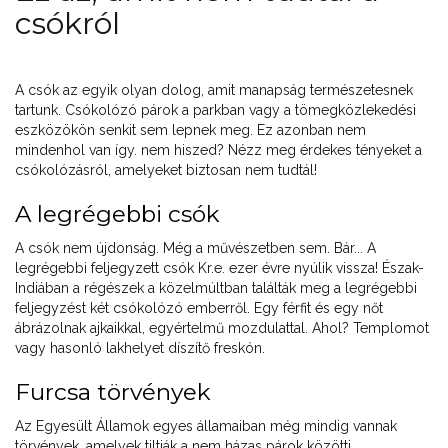
csókról
A csók az egyik olyan dolog, amit manapság természetesnek
tartunk. Csókolózó párok a parkban vagy a tömegközlekedési
eszközökön senkit sem lepnek meg. Ez azonban nem
mindenhol van így. nem hiszed? Nézz meg érdekes tényeket a
csókolózásról, amelyeket biztosan nem tudtál!
A legrégebbi csók
A csók nem újdonság. Még a művészetben sem. Bár... A
legrégebbi feljegyzett csók Kr.e. ezer évre nyúlik vissza! Észak-
Indiában a régészek a közelmúltban találták meg a legrégebbi
feljegyzést két csókolózó emberről. Egy férfit és egy nőt
ábrázolnak ajkaikkal, egyértelmű mozdulattal. Ahol? Templomot
vagy hasonló lakhelyet díszítő freskón.
Furcsa törvények
Az Egyesült Államok egyes államaiban még mindig vannak
törvények, amelyek tiltják a nem házas párok közötti