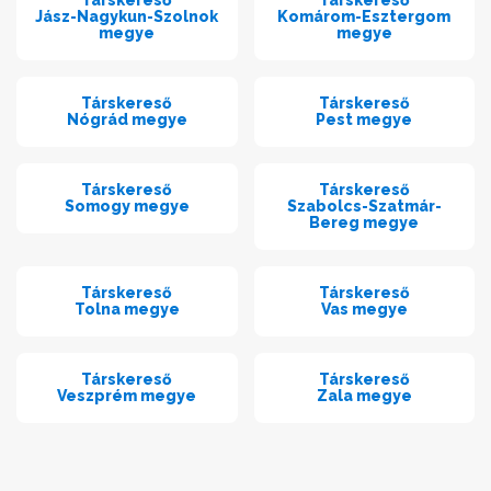
Jász-Nagykun-Szolnok
Komárom-Esztergom
megye
megye
Társkereső
Társkereső
Nógrád megye
Pest megye
Társkereső
Társkereső
Somogy megye
Szabolcs-Szatmár-
Bereg megye
Társkereső
Társkereső
Tolna megye
Vas megye
Társkereső
Társkereső
Veszprém megye
Zala megye