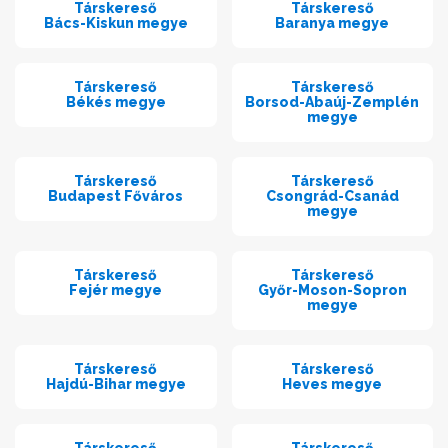
Társkereső
Társkereső
Bács-Kiskun megye
Baranya megye
Társkereső
Társkereső
Békés megye
Borsod-Abaúj-Zemplén
megye
Társkereső
Társkereső
Budapest Főváros
Csongrád-Csanád
megye
Társkereső
Társkereső
Fejér megye
Győr-Moson-Sopron
megye
Társkereső
Társkereső
Hajdú-Bihar megye
Heves megye
Társkereső
Társkereső