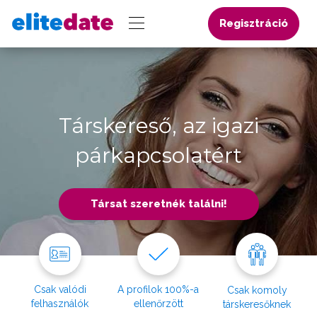
Regisztráció
Társkereső, az igazi
párkapcsolatért
Társat szeretnék találni!
Csak valódi
A profilok 100%-a
Csak komoly
felhasználók
ellenőrzött
társkeresőknek