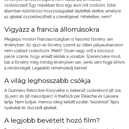
csókolózást! Egy másikban tilos egy alvó nőt csókolni, több
államban különböző hosszúságúakat léptettek életbe, amelyre
az ajkakat összeillesztheti a szeretőjével. Hihetetlen, nem?
Vigyázz a francia állomásokra
Meglepő módon Franciaországban is hasonló törvény van
érvényben. Az 1910-es törvény szerint az ottani pályaudvarokon
nem szabad csókolózni. Miért? Olyan nagy volt a búcsúzó
párok száma, hogy emiatt késtek a vonatok. Szerencsére most,
bár a törvény még mindig érvényben van, senki sem fogja kihívni
a rendőrséget. Legalább reménykedj benne!
A világ leghosszabb csókja
A Guinness Rekordok Könyvébe is bekerült csókrekord 58 óra,
35 perc és 58 másodperc! A thaiföldi pár Ekkachai és Laksana
tartja. Nem tudjuk, mennyi ideig kellett ezután "kezelniük" fájós
nyakukat és duzzadt ajkaikat.
A legjobb bevételt hozó film?