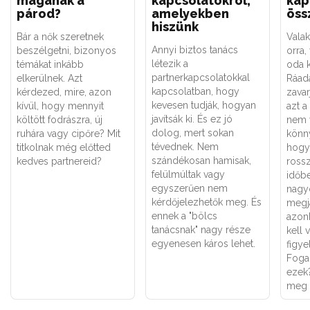
magának a
kapcsolatokról,
kap
párod?
amelyekben
öss
hiszünk
Bár a nők szeretnek
Vala
Annyi biztos tanács
beszélgetni, bizonyos
orra,
létezik a
témákat inkább
oda k
partnerkapcsolatokkal
elkerülnek. Azt
Ráadá
kapcsolatban, hogy
kérdezed, mire, azon
zavar
kevesen tudják, hogyan
kívül, hogy mennyit
azt a
javítsák ki. És ez jó
költött fodrászra, új
nem v
dolog, mert sokan
ruhára vagy cipőre? Mit
könn
tévednek. Nem
titkolnak még előtted
hogy
szándékosan hamisak,
kedves partnereid?
rossz
felülmúltak vagy
időb
egyszerűen nem
nagy
kérdőjelezhetők meg. És
megja
ennek a "bölcs
azon
tanácsnak" nagy része
kell 
egyenesen káros lehet.
figye
Foga
ezek
meg 