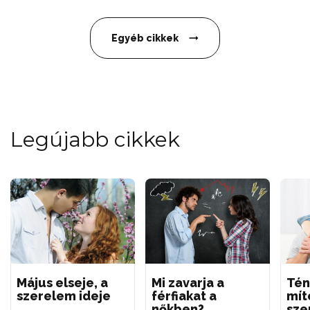
Egyéb cikkek
Legújabb cikkek
Május elseje, a
Mi zavarja a
Tén
szerelem ideje
férfiakat a
mít
nőkben?
sze