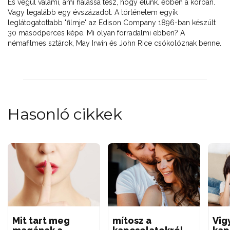
És végül valami, ami hálássá tesz, hogy élünk. ebben a korban.
Vagy legalább egy évszázadot. A történelem egyik
leglátogatottabb "filmje" az Edison Company 1896-ban készült
30 másodperces képe. Mi olyan forradalmi ebben? A
némafilmes sztárok, May Irwin és John Rice csókolóznak benne.
Hasonló cikkek
Mit tart meg
mítosz a
Vig