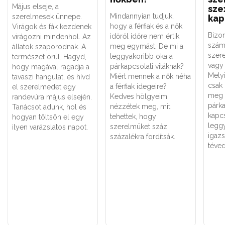
Május elseje, a
sze
Mindannyian tudjuk,
szerelmesek ünnepe.
kap
hogy a férfiak és a nők
Virágok és fák kezdenek
Bizo
időről időre nem értik
virágozni mindenhol. Az
szám
meg egymást. De mi a
állatok szaporodnak. A
szere
leggyakoribb oka a
természet örül. Hagyd,
vagy 
párkapcsolati vitáknak?
hogy magával ragadja a
Melyi
Miért mennek a nők néha
tavaszi hangulat, és hívd
csak
a férfiak idegeire?
el szerelmedet egy
meg 
Kedves hölgyeim,
randevúra május elsején.
párk
nézzétek meg, mit
Tanácsot adunk, hol és
kapc
tehettek, hogy
hogyan töltsön el egy
legg
szerelmüket száz
ilyen varázslatos napot.
igaz
százalékra fordítsák.
téved