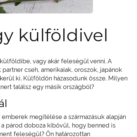
y külföldivel
ülföldibe, vagy akár feleségül venni. A
 partner cseh, amerikaiak, oroszok, japánok
erül ki. Külföldön házasodunk össze. Milyen
nert találsz egy másik országból?
ál
z emberek megítélése a származásuk alapján
n a párod doboza kibővül, hogy benned is
 ment feleségül? Ön határozottan