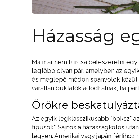
Házasság eg
Ma már nem furcsa beleszeretni egy k
legtöbb olyan pár, amelyben az egyik
és meglepő módon spanyolok közül k
váratlan buktatók adódhatnak, ha part
Örökre beskatulyázt
Az egyik legklasszikusabb "boksz" a
típusok". Sajnos a házasságkötés utá
legyen. Amerikai vagy japán férfihoz