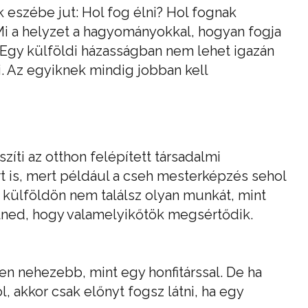
eszébe jut: Hol fog élni? Hol fognak
 Mi a helyzet a hagyományokkal, hogyan fogja
gy külföldi házasságban nem lehet igazán
 Az egyiknek mindig jobban kell
zíti az otthon felépített társadalmi
rt is, mert például a cseh mesterképzés sehol
 külföldön nem találsz olyan munkát, mint
selned, hogy valamelyikőtök megsértődik.
en nehezebb, mint egy honfitárssal. De ha
l, akkor csak előnyt fogsz látni, ha egy