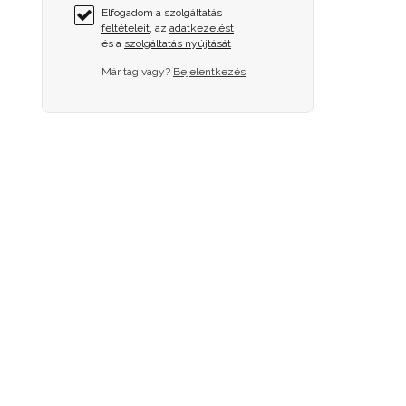
Elfogadom a szolgáltatás
feltételeit
, az
adatkezelést
és a
szolgáltatás nyújtását
Már tag vagy?
Bejelentkezés