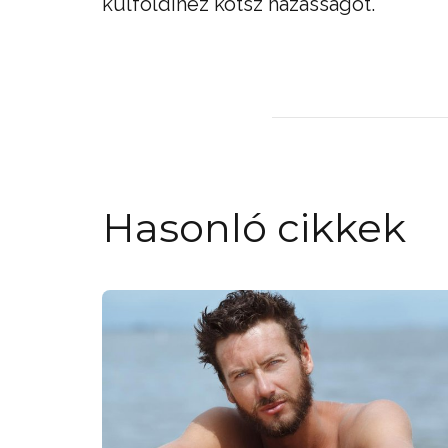
külföldihez kötsz házasságot.
Hasonló cikkek