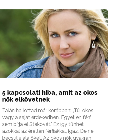
5 kapcsolati hiba, amit az okos
nők elkövetnek
Talán hallottad már korábban: „Túl okos
vagy a saját érdekedben. Egyetlen férfi
sem bírja el Stakovát." Ez így tűnhet
azokkal az éretlen férfiakkal, igaz. De ne
becsülje alá őket. Az okos nők gyakran