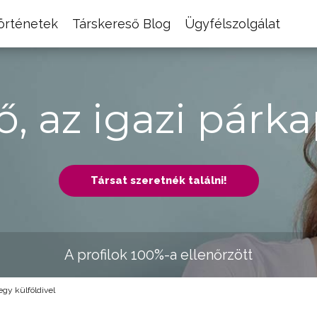
történetek
Társkereső Blog
Ügyfélszolgálat
ő, az igazi párka
Társat szeretnék találni!
A profilok 100%-a ellenőrzött
gy külföldivel