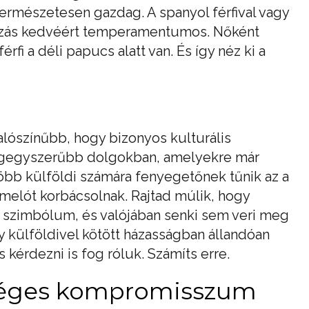
ermészetesen gazdag. A spanyol férfival vagy
ltozás kedvéért temperamentumos. Nőként
érfi a déli papucs alatt van. És így néz ki a
alószínűbb, hogy bizonyos kulturális
egegyszerűbb dolgokban, amelyekre már
bb külföldi számára fenyegetőnek tűnik az a
elót korbácsolnak. Rajtad múlik, hogy
 szimbólum, és valójában senki sem veri meg
y külföldivel kötött házasságban állandóan
 kérdezni is fog róluk. Számíts erre.
séges kompromisszum