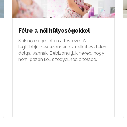
Félre a női hülyeségekkel
Sok nő elégedetlen a testével. A
legtöbbjüknek azonban ok nélkül esztelen
dolgai vannak. Bebizonyítjuk neked, hogy
nem igazán kell szégyellned a tested.