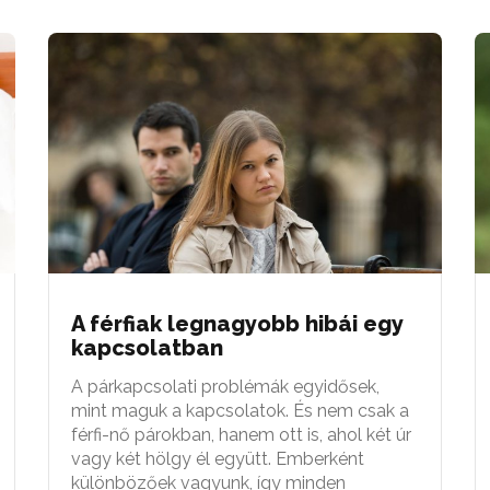
A férfiak legnagyobb hibái egy
kapcsolatban
A párkapcsolati problémák egyidősek,
mint maguk a kapcsolatok. És nem csak a
férfi-nő párokban, hanem ott is, ahol két úr
vagy két hölgy él együtt. Emberként
különbözőek vagyunk, így minden