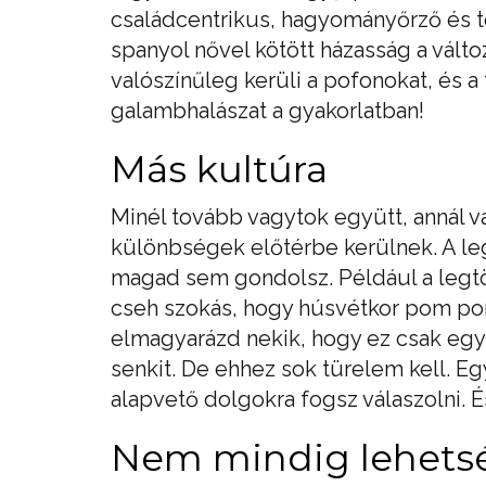
családcentrikus, hagyományőrző és t
spanyol nővel kötött házasság a vá
valószínűleg kerüli a pofonokat, és a f
galambhalászat a gyakorlatban!
Más kultúra
Minél tovább vagytok együtt, annál v
különbségek előtérbe kerülnek. A l
magad sem gondolsz. Például a legtö
cseh szokás, hogy húsvétkor pom pom
elmagyarázd nekik, hogy ez csak egy
senkit. De ehhez sok türelem kell. Eg
alapvető dolgokra fogsz válaszolni. És
Nem mindig lehet