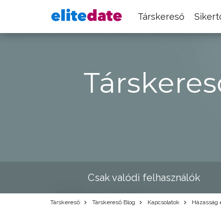
Társkereső
Siker
Társkeres
Csak valódi felhasználók
Társkereső
Társkereső Blog
Kapcsolatok
Házasság e