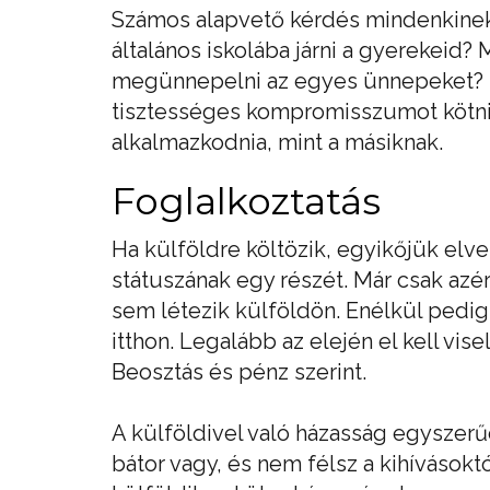
Számos alapvető kérdés mindenkinek 
általános iskolába járni a gyerekeid?
megünnepelni az egyes ünnepeket? E
tisztességes kompromisszumot kötni.
alkalmazkodnia, mint a másiknak.
Foglalkoztatás
Ha külföldre költözik, egyikőjük elves
státuszának egy részét. Már csak azé
sem létezik külföldön. Enélkül pedig
itthon. Legalább az elején el kell vi
Beosztás és pénz szerint.
A külföldivel való házasság egyszerű
bátor vagy, és nem félsz a kihívásoktó