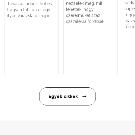
párk
nézzétek meg, mit
Tanácsot adunk, hol és
kapc
tehettek, hogy
hogyan töltsön el egy
legg
szerelmüket száz
ilyen varázslatos napot.
igaz
százalékra fordítsák.
téved
Egyéb cikkek