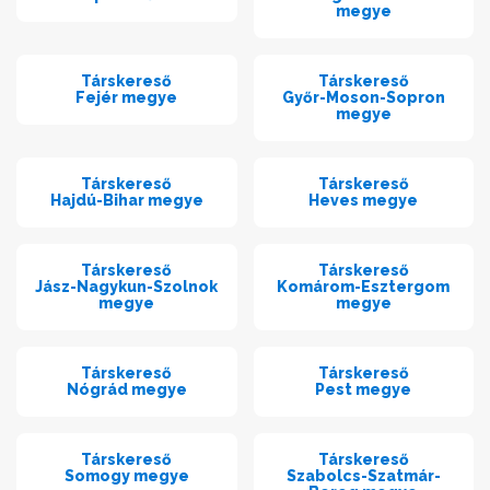
megye
Társkereső
Társkereső
Fejér megye
Győr-Moson-Sopron
megye
Társkereső
Társkereső
Hajdú-Bihar megye
Heves megye
Társkereső
Társkereső
Jász-Nagykun-Szolnok
Komárom-Esztergom
megye
megye
Társkereső
Társkereső
Nógrád megye
Pest megye
Társkereső
Társkereső
Somogy megye
Szabolcs-Szatmár-