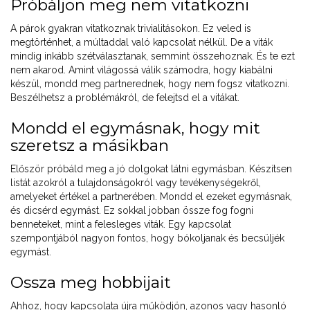
Próbáljon meg nem vitatkozni
A párok gyakran vitatkoznak trivialitásokon. Ez veled is
megtörténhet, a múltaddal való kapcsolat nélkül. De a viták
mindig inkább szétválasztanak, semmint összehoznak. És te ezt
nem akarod. Amint világossá válik számodra, hogy kiabálni
készül, mondd meg partnerednek, hogy nem fogsz vitatkozni.
Beszélhetsz a problémákról, de felejtsd el a vitákat.
Mondd el egymásnak, hogy mit
szeretsz a másikban
Először próbáld meg a jó dolgokat látni egymásban. Készítsen
listát azokról a tulajdonságokról vagy tevékenységekről,
amelyeket értékel a partnerében. Mondd el ezeket egymásnak,
és dicsérd egymást. Ez sokkal jobban össze fog fogni
benneteket, mint a felesleges viták. Egy kapcsolat
szempontjából nagyon fontos, hogy bókoljanak és becsüljék
egymást.
Ossza meg hobbijait
Ahhoz, hogy kapcsolata újra működjön, azonos vagy hasonló