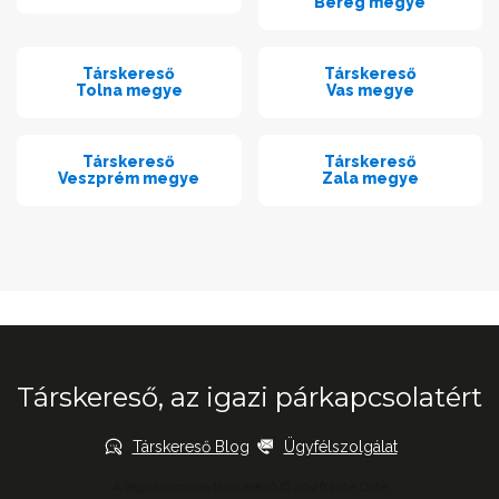
Bereg megye
Társkereső
Társkereső
Tolna megye
Vas megye
Társkereső
Társkereső
Veszprém megye
Zala megye
Társkereső, az igazi párkapcsolatért
Társkereső Blog
Ügyfélszolgálat
A legjobb online társkereső © 2026 Elite Date