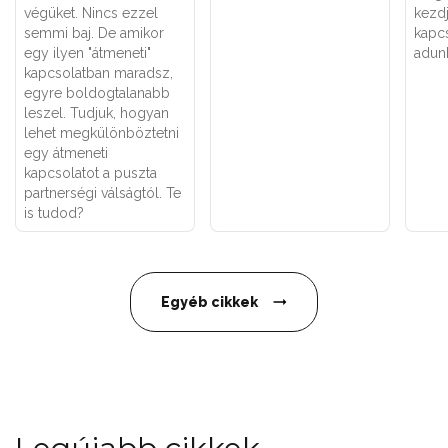
végüket. Nincs ezzel
kezdj
semmi baj. De amikor
kapcs
egy ilyen "átmeneti"
adun
kapcsolatban maradsz,
egyre boldogtalanabb
leszel. Tudjuk, hogyan
lehet megkülönböztetni
egy átmeneti
kapcsolatot a puszta
partnerségi válságtól. Te
is tudod?
Egyéb cikkek