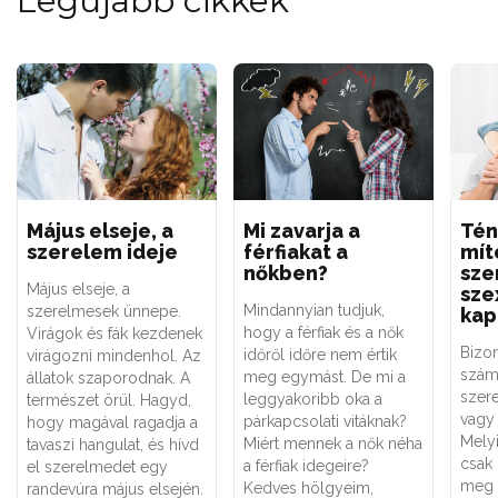
Legújabb cikkek
Május elseje, a
Mi zavarja a
Tén
szerelem ideje
férfiakat a
mít
nőkben?
sze
Május elseje, a
sze
Mindannyian tudjuk,
szerelmesek ünnepe.
kap
hogy a férfiak és a nők
Virágok és fák kezdenek
Bizo
időről időre nem értik
virágozni mindenhol. Az
szám
meg egymást. De mi a
állatok szaporodnak. A
szere
leggyakoribb oka a
természet örül. Hagyd,
vagy 
párkapcsolati vitáknak?
hogy magával ragadja a
Melyi
Miért mennek a nők néha
tavaszi hangulat, és hívd
csak
a férfiak idegeire?
el szerelmedet egy
meg 
Kedves hölgyeim,
randevúra május elsején.