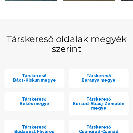
Társkereső oldalak megyék
szerint
Társkereső
Társkereső
Bács-Kiskun megye
Baranya megye
Társkereső
Társkereső
Békés megye
Borsod-Abaúj-Zemplén
megye
Társkereső
Társkereső
Budapest Főváros
Csongrád-Csanád