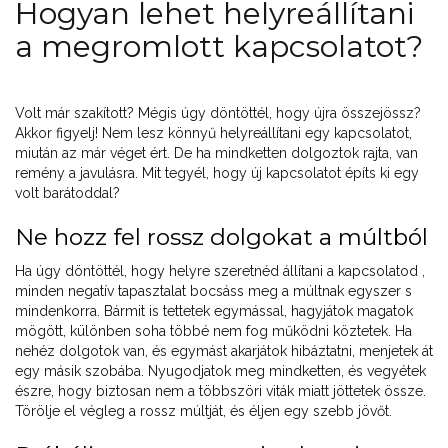
Hogyan lehet helyreállítani
a megromlott kapcsolatot?
Volt már szakított? Mégis úgy döntöttél, hogy újra összejössz?
Akkor figyelj! Nem lesz könnyű helyreállítani egy kapcsolatot,
miután az már véget ért. De ha mindketten dolgoztok rajta, van
remény a javulásra. Mit tegyél, hogy új kapcsolatot építs ki egy
volt barátoddal?
Ne hozz fel rossz dolgokat a múltból
Ha úgy döntöttél, hogy helyre szeretnéd állítani a kapcsolatod ,
minden negatív tapasztalat bocsáss meg a múltnak egyszer s
mindenkorra. Bármit is tettetek egymással, hagyjátok magatok
mögött, különben soha többé nem fog működni köztetek. Ha
nehéz dolgotok van, és egymást akarjátok hibáztatni, menjetek át
egy másik szobába. Nyugodjatok meg mindketten, és vegyétek
észre, hogy biztosan nem a többszöri viták miatt jöttetek össze.
Törölje el végleg a rossz múltját, és éljen egy szebb jövőt.