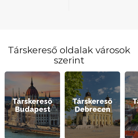
Társkereső oldalak városok
szerint
Társkereső
Társkereső
T
Budapest
Debrecen