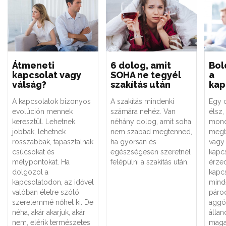
Átmeneti
6 dolog, amit
Bol
kapcsolat vagy
SOHA ne tegyél
a
válság?
szakítás után
kap
A kapcsolatok bizonyos
A szakítás mindenki
Egy o
evolúción mennek
számára nehéz. Van
élsz,
keresztül. Lehetnek
néhány dolog, amit soha
mondj
jobbak, lehetnek
nem szabad megtenned,
megb
rosszabbak, tapasztalnak
ha gyorsan és
vagy
csúcsokat és
egészségesen szeretnél
kapc
mélypontokat. Ha
felépülni a szakítás után.
érze
dolgozol a
kapc
kapcsolatodon, az idővel
minde
valóban életre szóló
páro
szerelemmé nőhet ki. De
aggód
néha, akár akarjuk, akár
álla
nem, elérik természetes
maga