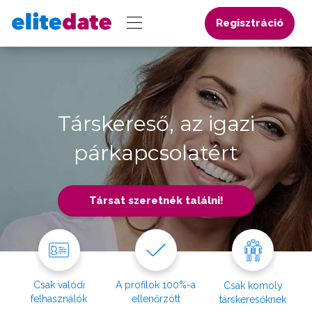
Regisztráció
Társkereső, az igazi
párkapcsolatért
Társat szeretnék találni!
Csak valódi
A profilok 100%-a
Csak komoly
felhasználók
ellenőrzött
társkeresőknek