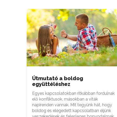
Útmutató a boldog
együttéléshez
Egyes kapcsolatokban ritkábban fordulnak
elő konfliktusok, másokban a viták
napirenden vannak. Mit tegyünk hát, hogy
boldog és elégedett kapcsolatban éljünk
veszekedések és felesleges bonyodalmak