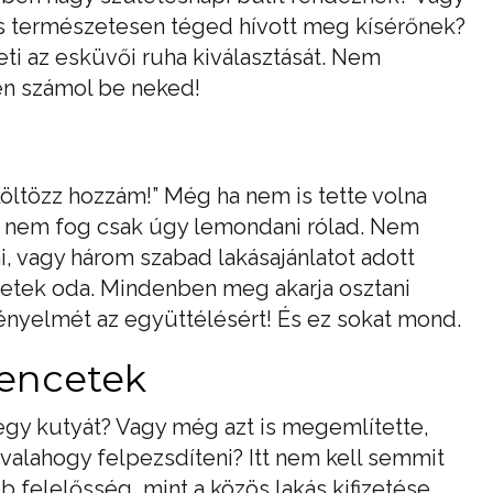
 és természetesen téged hívott meg kísérőnek?
ti az esküvői ruha kiválasztását. Nem
én számol be neked!
„Költözz hozzám!” Még ha nem is tette volna
n nem fog csak úgy lemondani rólad. Nem
i, vagy három szabad lakásajánlatot adott
zetek oda. Mindenben meg akarja osztani
kényelmét az együttélésért! És ez sokat mond.
vencetek
egy kutyát? Vagy még azt is megemlítette,
 valahogy felpezsdíteni? Itt nem kell semmit
b felelősség, mint a közös lakás kifizetése