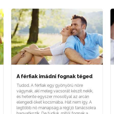
A férfiak imádni fognak téged
Tudod. A férfiak egy gyönyörű nőre
vágynak, aki meleg vacsorát készít nekik,
és hetente egyszer mosollyal az arcán
elengedi őket kocsmába. Hát nem így. A
legtöbb nő manapság a régi jó tanácsokra
hagyatkozik. De tudjuk, mitől fognak a