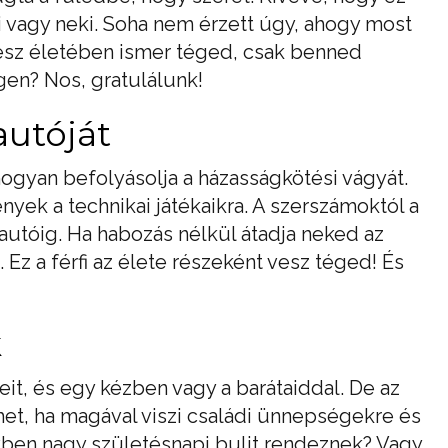
 vagy neki. Soha nem érzett úgy, ahogy most
gész életében ismer téged, csak benned
Igen? Nos, gratulálunk!
autóját
ogyan befolyásolja a házasságkötési vágyát.
yek a technikai játékaikra. A szerszámoktól a
utóig. Ha habozás nélkül átadja neked az
 Ez a férfi az élete részeként vesz téged! És
k
eit, és egy kézben vagy a barátaiddal. De az
het, ha magával viszi családi ünnepségekre és
en nagy születésnapi bulit rendeznek? Vagy