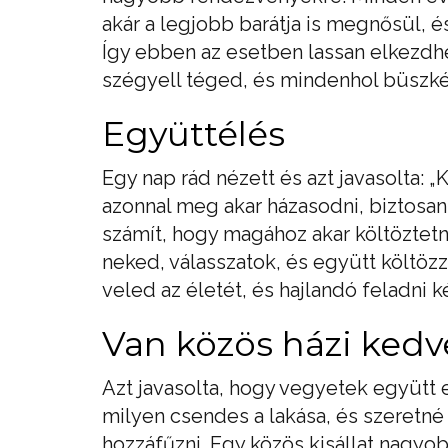
akár a legjobb barátja is megnősül,
Így ebben az esetben lassan elkezdhe
szégyell téged, és mindenhol büszk
Együttélés
Egy nap rád nézett és azt javasolta: 
azonnal meg akar házasodni, biztosa
számít, hogy magához akar költöztetn
neked, válasszatok, és együtt költöz
veled az életét, és hajlandó feladni 
Van közös házi ked
Azt javasolta, hogy vegyetek együtt 
milyen csendes a lakása, és szeretné
hozzáfűzni. Egy közös kisállat nagyob