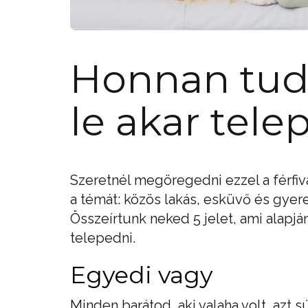
Honnan tudo
le akar tele
Szeretnél megöregedni ezzel a férfiv
a témát: közös lakás, esküvő és gyer
Összeírtunk neked 5 jelet, ami alapjá
telepedni.
Egyedi vagy
Minden barátod, aki valaha volt, azt 