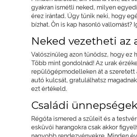
gyakran ismétli neked, milyen egyedi
érez irántad. Úgy tűnik neki, hogy e
bízhat. Ön is kap hasonló vallomást? 
Neked vezetheti az 
Valószínűleg azon tűnődsz, hogy ez h
Több mint gondolnád! Az urak érzéken
repülőgépmodelleken át a szeretett a
autó kulcsát, gratulálhatsz magadnak.
ezt értékeld.
Családi ünnepsége
Régóta ismered a szüleit és a testvér
esküvői harangokra csak akkor figyel
nagyobb rendezvényekre. Minden évb