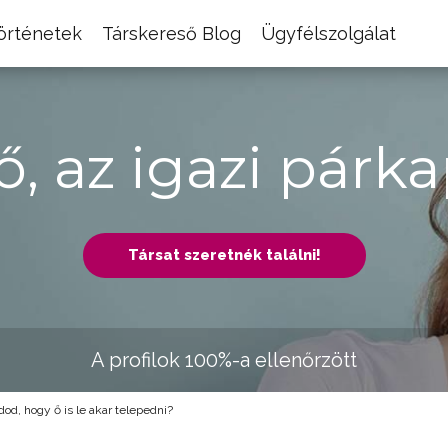
történetek
Társkereső Blog
Ügyfélszolgálat
ő, az igazi párka
Társat szeretnék találni!
A profilok 100%-a ellenőrzött
d, hogy ő is le akar telepedni?