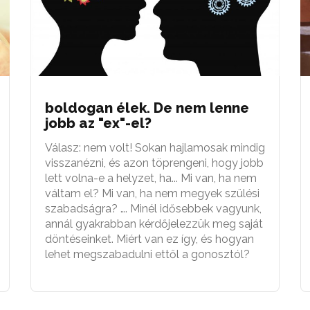
boldogan élek. De nem lenne
jobb az "ex"-el?
Válasz: nem volt! Sokan hajlamosak mindig
visszanézni, és azon töprengeni, hogy jobb
lett volna-e a helyzet, ha... Mi van, ha nem
váltam el? Mi van, ha nem megyek szülési
szabadságra? …. Minél idősebbek vagyunk,
annál gyakrabban kérdőjelezzük meg saját
döntéseinket. Miért van ez így, és hogyan
lehet megszabadulni ettől a gonosztól?