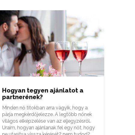
Hogyan tegyen ajánlatot a
partnerének?
Minden nő titokban arra vágyik, hogy a
párja megkérdőjelezze. A legtöbb nőnek
világos elképzelése van az eljegyzésről.
Uraim, hogyan ajánlanak fel egy nőt, hogy
ne utasítsa vissza kérését? nem tudod?