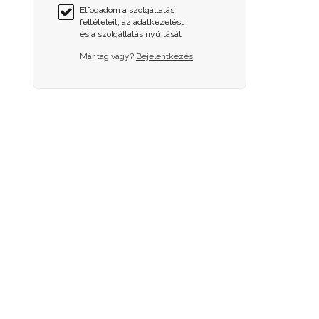
Elfogadom a szolgáltatás
feltételeit
, az
adatkezelést
és a
szolgáltatás nyújtását
Már tag vagy?
Bejelentkezés