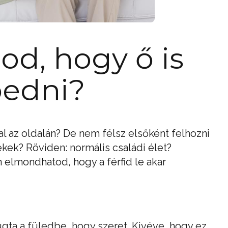
d, hogy ő is
pedni?
al az oldalán? De nem félsz elsőként felhozni
ekek? Röviden: normális családi élet?
n elmondhatod, hogy a férfid le akar
súgta a füledbe, hogy szeret. Kivéve, hogy ez