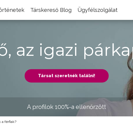
történetek
Társkereső Blog
Ügyfélszolgálat
ő, az igazi párka
Társat szeretnék találni!
A profilok 100%-a ellenőrzött
 a férfiak?