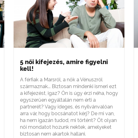
5 női kifejezés, amire figyelni
kell!
A férfiak a Marsról, a nők a Vénuszról
származnak... Biztosan mindenki ismeri ezt
a kifejezést, igaz? Ön is úgy érzi néha, hogy
egyszerűen egyáltalán nem érti a
partnerét? Vagy ideges, és nyilvánvalóan
arra vár, hogy bocsánatot kérj? De mi van,
ha nem igazán tudod, mi történt? Öt olyan
női mondatot hozunk nektek, amelyeket
biztosan nem akartok hallani.