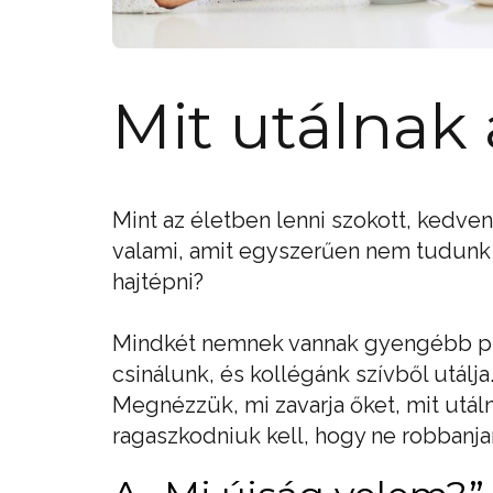
Mit utálnak 
Mint az életben lenni szokott, kedve
valami, amit egyszerűen nem tudunk el
hajtépni?
Mindkét nemnek vannak gyengébb pill
csinálunk, és kollégánk szívből utálja
Megnézzük, mi zavarja őket, mit utál
ragaszkodniuk kell, hogy ne robbanjan