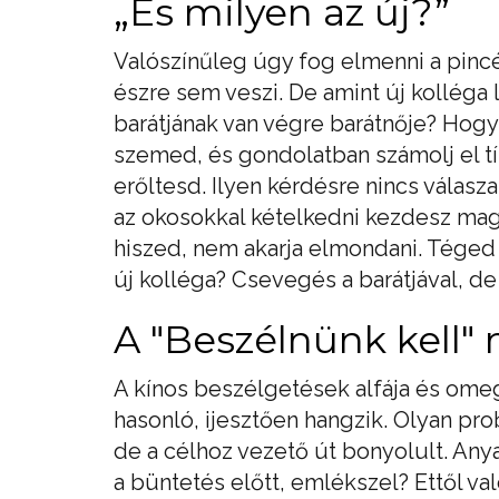
„És milyen az új?”
Valószínűleg úgy fog elmenni a pincér
észre sem veszi. De amint új kolléga l
barátjának van végre barátnője? Hogy
szemed, és gondolatban számolj el tí
erőltesd. Ilyen kérdésre nincs válasza
az okosokkal kételkedni kezdesz maga
hiszed, nem akarja elmondani. Téged 
új kolléga? Csevegés a barátjával, de
A "Beszélnünk kell"
A kínos beszélgetések alfája és omeg
hasonló, ijesztően hangzik. Olyan pro
de a célhoz vezető út bonyolult. An
a büntetés előtt, emlékszel? Ettől v