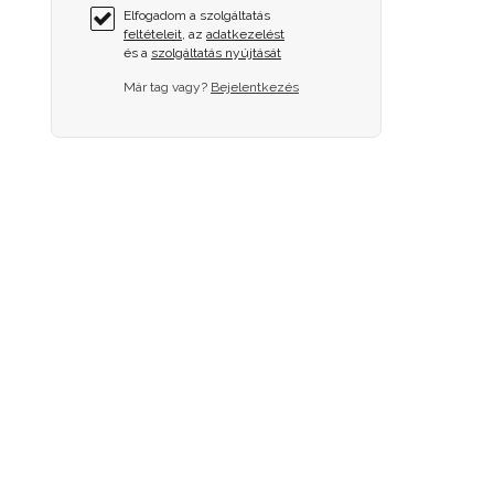
Elfogadom a szolgáltatás
feltételeit
, az
adatkezelést
és a
szolgáltatás nyújtását
Már tag vagy?
Bejelentkezés