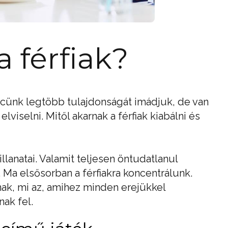
a férfiak?
ncünk legtöbb tulajdonságát imádjuk, de van
viselni. Mitől akarnak a férfiak kiabálni és
anatai. Valamit teljesen öntudatlanul
. Ma elsősorban a férfiakra koncentrálunk.
nak, mi az, amihez minden erejükkel
ak fel.