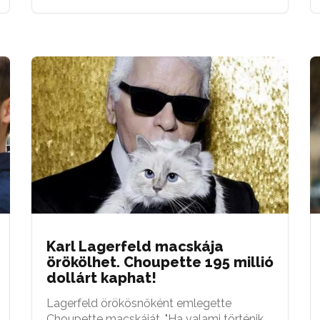
Karl Lagerfeld macskája
örökölhet. Choupette 195 millió
dollárt kaphat!
Lagerfeld örökösnőként emlegette
Choupette macskáját. "Ha valami történik