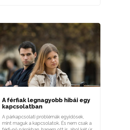
A férfiak legnagyobb hibái egy
kapcsolatban
A párkapcsolati problémák egyidősek,
mint maguk a kapcsolatok. És nem csak a
férfi-nő párokban, hanem ott is, ahol két úr