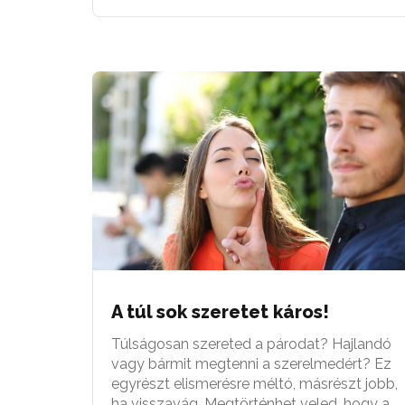
A túl sok szeretet káros!
Túlságosan szereted a párodat? Hajlandó
vagy bármit megtenni a szerelmedért? Ez
egyrészt elismerésre méltó, másrészt jobb,
ha visszavág. Megtörténhet veled, hogy a