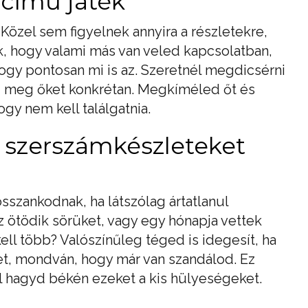
 című játék
Közel sem figyelnek annyira a részletekre,
, hogy valami más van veled kapcsolatban,
gy pontosan mi is az. Szeretnél megdicsérni
zd meg őket konkrétan. Megkíméled őt és
gy nem kell találgatnia.
, szerszámkészleteket
sszankodnak, ha látszólag ártatlanul
z ötödik sörüket, vagy egy hónapja vettek
kell több? Valószínűleg téged is idegesít, ha
det, mondván, hogy már van szandálod. Ez
al hagyd békén ezeket a kis hülyeségeket.