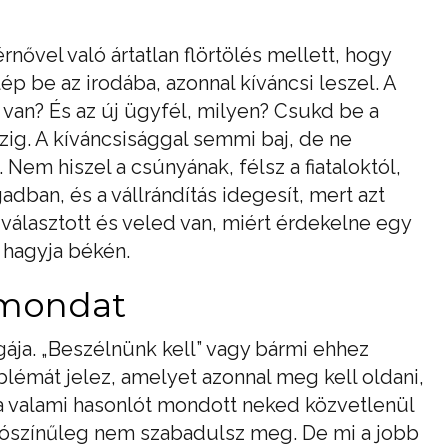
nővel való ártatlan flörtölés mellett, hogy
ép be az irodába, azonnal kíváncsi leszel. A
 van? És az új ügyfél, milyen? Csukd be a
zig. A kíváncsisággal semmi baj, de ne
. Nem hiszel a csúnyának, félsz a fiataloktól,
dban, és a vállrándítás idegesít, mert azt
választott és veled van, miért érdekelne egy
 hagyja békén.
 mondat
ája. „Beszélnünk kell” vagy bármi ehhez
blémát jelez, amelyet azonnal meg kell oldani,
ya valami hasonlót mondott neked közvetlenül
alószínűleg nem szabadulsz meg. De mi a jobb