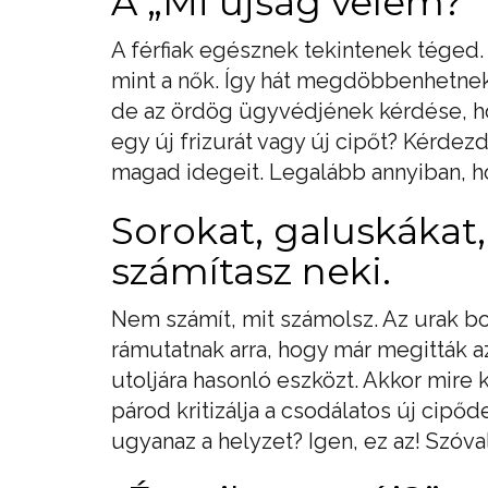
A „Mi újság velem?”
A férfiak egésznek tekintenek téged. 
mint a nők. Így hát megdöbbenhetnek
de az ördög ügyvédjének kérdése, ho
egy új frizurát vagy új cipőt? Kérde
magad idegeit. Legalább annyiban, ho
Sorokat, galuskákat
számítasz neki.
Nem számít, mit számolsz. Az urak bo
rámutatnak arra, hogy már megitták a
utoljára hasonló eszközt. Akkor mire 
párod kritizálja a csodálatos új cipő
ugyanaz a helyzet? Igen, ez az! Szóv